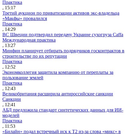
Практика
, 15:17
Третий аукцион по приватизации активов экс-владельца
«Макфы» провалился
Практика
, 14:29
ВС Швеции подтвердил передачу Украине сухогруза Caffa
Международная практика
, 13:27
Минфин планирует отбирать подрядчиков госконтрактов в
строительстве по их репутации
Практика
, 12:52
Экономколлегия защитила компанию от переплаты за
пользование землей
Практика
, 12:43
Великобритания расширила антироссийские санкции
Санкции
, 12:41
АБД предложила стандарт синтетических данных для ИИ-
моделей
Практика
, 11:53
«Билайн» подал встречный иск к Т2 из-за слова «микс» в