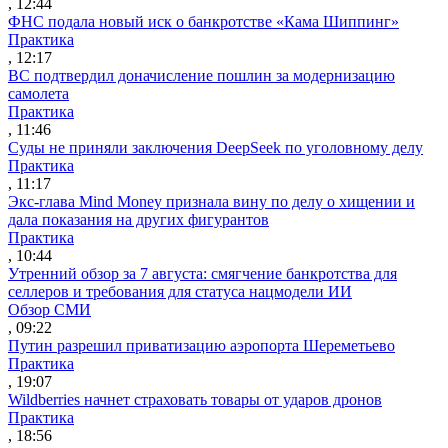
, 12:44
ФНС подала новый иск о банкротстве «Кама Шиппинг»
Практика
, 12:17
ВС подтвердил доначисление пошлин за модернизацию
самолета
Практика
, 11:46
Суды не приняли заключения DeepSeek по уголовному делу
Практика
, 11:17
Экс-глава Mind Money признала вину по делу о хищении и
дала показания на других фигурантов
Практика
, 10:44
Утренний обзор за 7 августа: смягчение банкротства для
селлеров и требования для статуса нацмодели ИИ
Обзор СМИ
, 09:22
Путин разрешил приватизацию аэропорта Шереметьево
Практика
, 19:07
Wildberries начнет страховать товары от ударов дронов
Практика
, 18:56