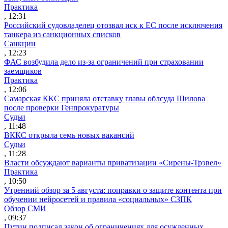
Практика
, 12:31
Российский судовладелец отозвал иск к ЕС после исключения
танкера из санкционных списков
Санкции
, 12:23
ФАС возбудила дело из-за ограничений при страховании
заемщиков
Практика
, 12:06
Самарская ККС приняла отставку главы облсуда Шилова
после проверки Генпрокуратуры
Судьи
, 11:48
ВККС открыла семь новых вакансий
Судьи
, 11:28
Власти обсуждают варианты приватизации «Сирены-Трэвел»
Практика
, 10:50
Утренний обзор за 5 августа: поправки о защите контента при
обучении нейросетей и правила «социальных» СЗПК
Обзор СМИ
, 09:37
Путин подписал закон об ограничениях для осужденных