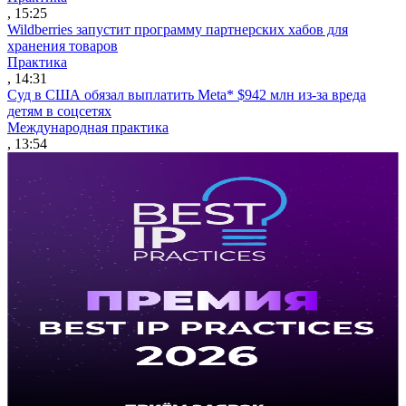
, 15:25
Wildberries запустит программу партнерских хабов для
хранения товаров
Практика
, 14:31
Суд в США обязал выплатить Meta* $942 млн из-за вреда
детям в соцсетях
Международная практика
, 13:54