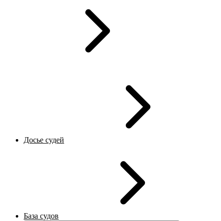
Досье судей
База судов