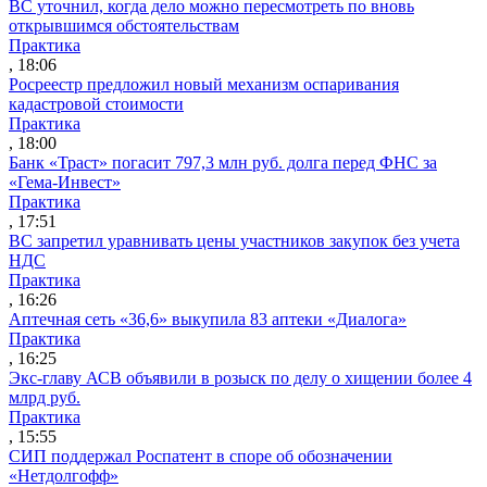
ВС уточнил, когда дело можно пересмотреть по вновь
открывшимся обстоятельствам
Практика
, 18:06
Росреестр предложил новый механизм оспаривания
кадастровой стоимости
Практика
, 18:00
Банк «Траст» погасит 797,3 млн руб. долга перед ФНС за
«Гема-Инвест»
Практика
, 17:51
ВС запретил уравнивать цены участников закупок без учета
НДС
Практика
, 16:26
Аптечная сеть «36,6» выкупила 83 аптеки «Диалога»
Практика
, 16:25
Экс-главу АСВ объявили в розыск по делу о хищении более 4
млрд руб.
Практика
, 15:55
СИП поддержал Роспатент в споре об обозначении
«Нетдолгофф»