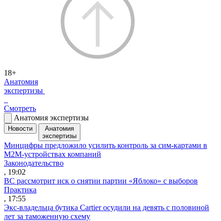
18+
Анатомия
экспертизы
Смотреть
Анатомия экспертизы
Новости
Анатомия
экспертизы
Минцифры предложило усилить контроль за сим-картами в
M2M-устройствах компаний
Законодательство
, 19:02
ВС рассмотрит иск о снятии партии «Яблоко» с выборов
Практика
, 17:55
Экс-владельца бутика Cartier осудили на девять с половиной
лет за таможенную схему