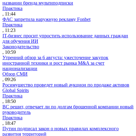
названии бренда мультиподписки
Практика
, 11:44
ФАС запретила наружную рекламу Fonbet
Практика
, 11:23
IT-бизнес просит упростить использование данных граждан
для обучения ИИ
Законодательство
, 10:59
Утренний обзор за 6 августа: ужесточение закупок
иностранной техники и рост рынка M&A за счет
национализации
Обзор СМИ
, 09:26
Росимущество проведет новый аукцион по продаже активов
Global Spirits
Практика
, 18:50
ВС решит, отвечает ли по долгам брошенной компании новый
руководитель
Практика
, 18:47
Путин подписал закон о новых правилах комплексного
развития территорий