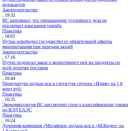
релокантов
Законодательство
, 19:32
ВС напомнил, что прекращение уголовного дела не
исключает взыскания ущерба
Практика
, 18:02
Путин освободил государство от обязательной оферты
миноритариям при передаче акций
Законодательство
, 17:16
Путин подписал закон о мониторинге цен на продукты по
всей цепочке поставок
Практика
, 16:44
Прокуратура подала иск к структуре группы «Илим» на 1,8
млрд руб.
Практика
, 16:35
Экономколлегия ВС рассмотрит спор о классификации товара
по ВЭД ЕАЭС
Практика
, 16:24
Дочерняя компания «Мегафона» подала иск к «М.Видео» на
1,8 млрд руб.