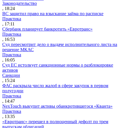
Законодательство
, 18:24
ВС защитил право на взыскание займа по расписке
Практика
, 17:11
Сбербанк планирует банкротить «Евротранс»
Практика
, 16:53
Суд пересмотрит дело о выдаче исполнительного листа на
решение МКАС
Практика
, 16:05
Суд ЕС истолкует санкционные нормы о разблокировке
активов
Санкции
, 15:24
ФАС раскрыла число жалоб в сфере закупок в первом
полугодии
Практика
, 14:47
NexTouch выкупит активы обанкротившегося «Кванта»
Практика
, 13:35
«Евротранс» перешел в полноценный дефолт по трем
выпускам облигаций