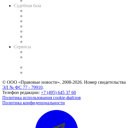
Авто
Судебная база
Картотека арбитражных дел
Решения арбитражных судов
Календарь рассмотрения арбитражных дел
Досье судей
Информация о судах
RSS лента новостей
Вакансии для юристов
Сервисы
Справочно-правовая система
Casebook: мониторинг дел
и компаний
Caselook: поиск и анализ практики
CASE.ONE: управление юридической службой
© ООО «Правовые новости». 2008-2026.
Номер свидетельства
ЭЛ № ФС 77 - 79910
.
Телефон редакции:
+7 (495) 645 37 60
Политика использования cookie-файлов
Политика конфиденциальности