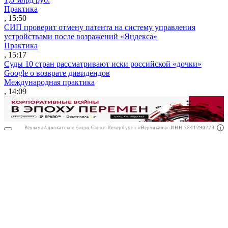
Практика
, 15:50
СИП проверит отмену патента на систему управления
устройствами после возражений «Яндекса»
Практика
, 15:17
Суды 10 стран рассматривают иски российской «дочки»
Google о возврате дивидендов
Международная практика
, 14:09
Реклама
Адвокатское бюро Санкт-Петербурга «Вертикаль» ИНН 7841290773
Реклама
АО"ПРАВО.РУ" ИНН: 7708095468