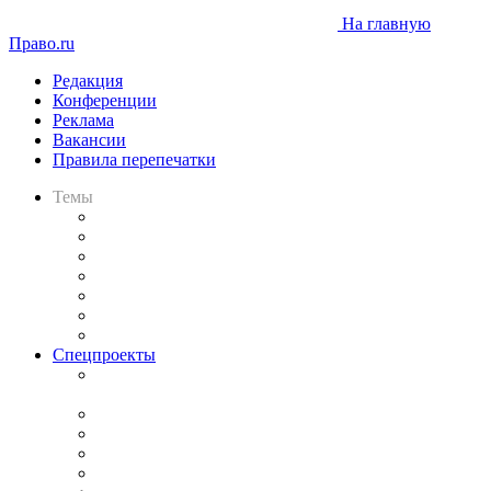
На главную
Право.ru
Редакция
Конференции
Реклама
Вакансии
Правила перепечатки
Темы
Практика
Законодательство
Процесс
Исследования
Рынок юридических услуг
Юридическое сообщество
Важнейшие правовые темы в прессе
Спецпроекты
Подкаст «В здравом уме
и твёрдой памяти»
Legal Design
Банкротная панорама
Советы для литигаторов
Сговоры на торгах