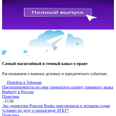
Cамый масштабный и точный канал о праве
Рассказываем о важных деловых и юридических событиях.
Перейти в Telegram
Предприниматель не смог прекратить охрану товарного знака
Burberry в России
Практика
, 15:50
Экс-директора Popcorn Books приговорили к четырем годам
условно по делу о пропаганде ЛГБТ*
Практика