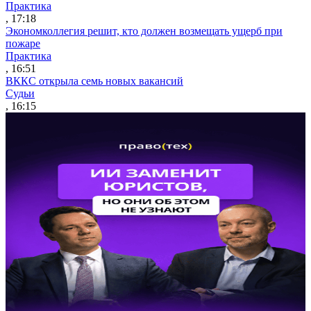
Практика
, 17:18
Экономколлегия решит, кто должен возмещать ущерб при
пожаре
Практика
, 16:51
ВККС открыла семь новых вакансий
Судьи
, 16:15