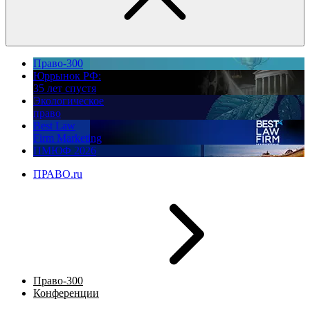
Право-300
Юррынок РФ:
35 лет спустя
Экологическое
право
Best Law
Firm Marketing
ПМЮФ 2026
ПРАВО.ru
Право-300
Конференции