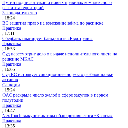
Путин подписал закон о новых правилах комплексного
развития территорий
Законодательство
, 18:24
ВС защитил право на взыскание займа по расписке
Практика
, 17:11
Сбербанк планирует банкротить «Евротранс»
Практика
, 16:53
Суд пересмотрит дело о выдаче исполнительного листа на
решение МКАС
Практика
, 16:05
Суд ЕС истолкует санкционные нормы о разблокировке
активов
Санкции
, 15:24
ФАС раскрыла число жалоб в сфере закупок в первом
полугодии
Практика
, 14:47
NexTouch выкупит активы обанкротившегося «Кванта»
Практика
, 13:35