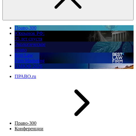
Право-300
Юррынок РФ:
35 лет спустя
Экологическое
право
Best Law
Firm Marketing
ПМЮФ 2026
ПРАВО.ru
Право-300
Конференции