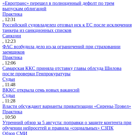
«Евротранс» перешел в полноценный дефолт по трем
выпускам облигаций
Практика
, 12:31
Российский судовладелец отозвал иск к ЕС после исключения
танкера из санкционных списков
Санкции
, 12:23
ФАС возбудила дело из-за ограничений при страховании
заемщиков
Практика
, 12:06
Самарская ККС приняла отставку главы облсуда Шилова
после проверки Генпрокуратуры
Судьи
, 11:48
ВККС открыла семь новых вакансий
Судьи
, 11:28
Власти обсуждают варианты приватизации «Сирены-Трэвел»
Практика
, 10:50
Утренний обзор за 5 августа: поправки о защите контента при
обучении нейросетей и правила «социальных» СЗПК
Обзор СМИ