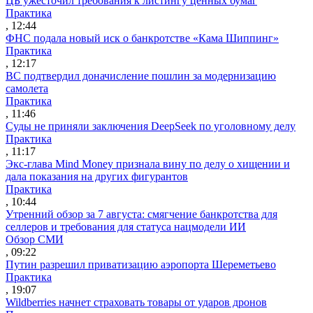
ЦБ ужесточил требования к листингу ценных бумаг
Практика
, 12:44
ФНС подала новый иск о банкротстве «Кама Шиппинг»
Практика
, 12:17
ВС подтвердил доначисление пошлин за модернизацию
самолета
Практика
, 11:46
Суды не приняли заключения DeepSeek по уголовному делу
Практика
, 11:17
Экс-глава Mind Money признала вину по делу о хищении и
дала показания на других фигурантов
Практика
, 10:44
Утренний обзор за 7 августа: смягчение банкротства для
селлеров и требования для статуса нацмодели ИИ
Обзор СМИ
, 09:22
Путин разрешил приватизацию аэропорта Шереметьево
Практика
, 19:07
Wildberries начнет страховать товары от ударов дронов