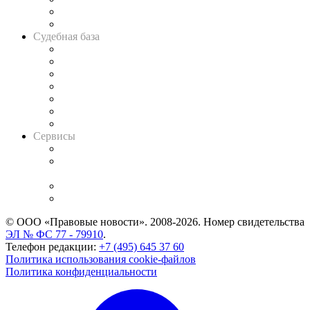
Сговоры на торгах
Авто
Судебная база
Картотека арбитражных дел
Решения арбитражных судов
Календарь рассмотрения арбитражных дел
Досье судей
Информация о судах
RSS лента новостей
Вакансии для юристов
Сервисы
Справочно-правовая система
Casebook: мониторинг дел
и компаний
Caselook: поиск и анализ практики
CASE.ONE: управление юридической службой
© ООО «Правовые новости». 2008-2026.
Номер свидетельства
ЭЛ № ФС 77 - 79910
.
Телефон редакции:
+7 (495) 645 37 60
Политика использования cookie-файлов
Политика конфиденциальности