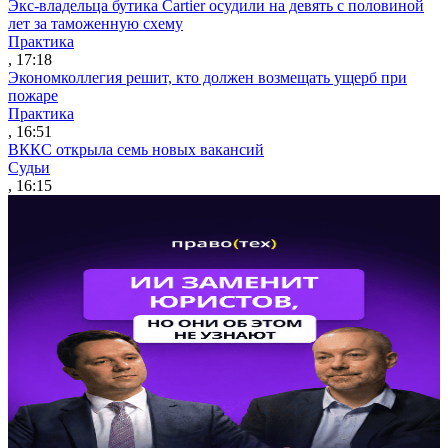
Экс-владельца бутика Cartier осудили на девять с половиной
лет за таможенную схему
Практика
, 17:18
Экономколлегия решит, кто должен возмещать ущерб при
пожаре
Практика
, 16:51
ВККС открыла семь новых вакансий
Судьи
, 16:15