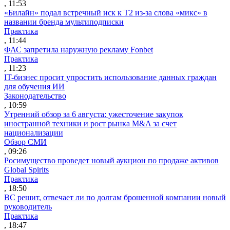
, 11:53
«Билайн» подал встречный иск к Т2 из-за слова «микс» в
названии бренда мультиподписки
Практика
, 11:44
ФАС запретила наружную рекламу Fonbet
Практика
, 11:23
IT-бизнес просит упростить использование данных граждан
для обучения ИИ
Законодательство
, 10:59
Утренний обзор за 6 августа: ужесточение закупок
иностранной техники и рост рынка M&A за счет
национализации
Обзор СМИ
, 09:26
Росимущество проведет новый аукцион по продаже активов
Global Spirits
Практика
, 18:50
ВС решит, отвечает ли по долгам брошенной компании новый
руководитель
Практика
, 18:47