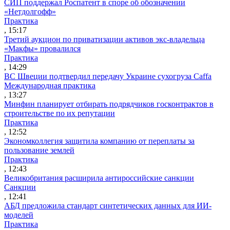
СИП поддержал Роспатент в споре об обозначении
«Нетдолгофф»
Практика
, 15:17
Третий аукцион по приватизации активов экс-владельца
«Макфы» провалился
Практика
, 14:29
ВС Швеции подтвердил передачу Украине сухогруза Caffa
Международная практика
, 13:27
Минфин планирует отбирать подрядчиков госконтрактов в
строительстве по их репутации
Практика
, 12:52
Экономколлегия защитила компанию от переплаты за
пользование землей
Практика
, 12:43
Великобритания расширила антироссийские санкции
Санкции
, 12:41
АБД предложила стандарт синтетических данных для ИИ-
моделей
Практика