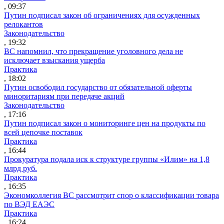
, 09:37
Путин подписал закон об ограничениях для осужденных
релокантов
Законодательство
, 19:32
ВС напомнил, что прекращение уголовного дела не
исключает взыскания ущерба
Практика
, 18:02
Путин освободил государство от обязательной оферты
миноритариям при передаче акций
Законодательство
, 17:16
Путин подписал закон о мониторинге цен на продукты по
всей цепочке поставок
Практика
, 16:44
Прокуратура подала иск к структуре группы «Илим» на 1,8
млрд руб.
Практика
, 16:35
Экономколлегия ВС рассмотрит спор о классификации товара
по ВЭД ЕАЭС
Практика
, 16:24