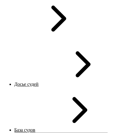
Досье судей
База судов