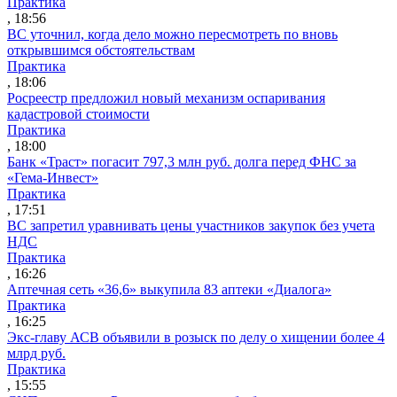
Практика
, 18:56
ВС уточнил, когда дело можно пересмотреть по вновь
открывшимся обстоятельствам
Практика
, 18:06
Росреестр предложил новый механизм оспаривания
кадастровой стоимости
Практика
, 18:00
Банк «Траст» погасит 797,3 млн руб. долга перед ФНС за
«Гема-Инвест»
Практика
, 17:51
ВС запретил уравнивать цены участников закупок без учета
НДС
Практика
, 16:26
Аптечная сеть «36,6» выкупила 83 аптеки «Диалога»
Практика
, 16:25
Экс-главу АСВ объявили в розыск по делу о хищении более 4
млрд руб.
Практика
, 15:55