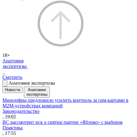
18+
Анатомия
экспертизы
Смотреть
Анатомия экспертизы
Новости
Анатомия
экспертизы
Минцифры предложило усилить контроль за сим-картами в
M2M-устройствах компаний
Законодательство
, 19:02
ВС рассмотрит иск о снятии партии «Яблоко» с выборов
Практика
, 17:55