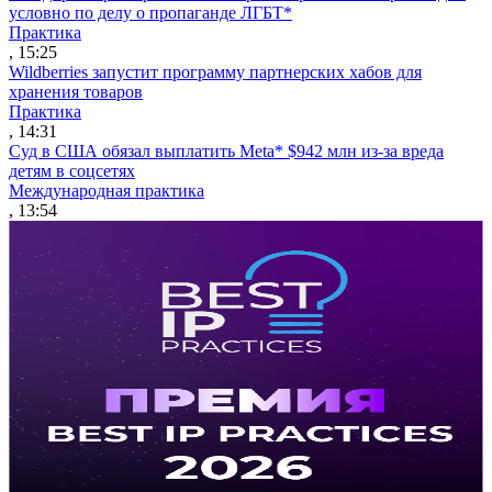
условно по делу о пропаганде ЛГБТ*
Практика
, 15:25
Wildberries запустит программу партнерских хабов для
хранения товаров
Практика
, 14:31
Суд в США обязал выплатить Meta* $942 млн из-за вреда
детям в соцсетях
Международная практика
, 13:54