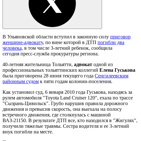
В Ульяновской области вступил в законную силу
приговор
женщине-адвокату
, по вине которой в ДТП
погибли два
человека,
в том числе 3-летний ребенок, сообщила
сегодня пресс-служба прокуратуры региона.
40-летняя жительница Тольятти,
адвокат
одной из
профессиональных тольяттинских коллегий
Елена Гуськова
была приговорена 28 июня текущего года
Сенгилеевским
районным судом
к пяти годам колонии-поселения.
Как установил суд, 6 января 2010 года Гуськова, находясь за
рулем автомобиля "Toyota Land Cruiser 120", ехала по трассе
"Сызрань-Цивильск". Грубо нарушив правила дорожного
движения и превысив скорость, она выехала на полосу
встречного движения, где столкнулась с машиной
ВАЗ-21150. В результате ДТП все, кто находился в "Жигулях",
получили тяжелые травмы. Сестра водителя и ее 3-летний
внук погибли на месте.