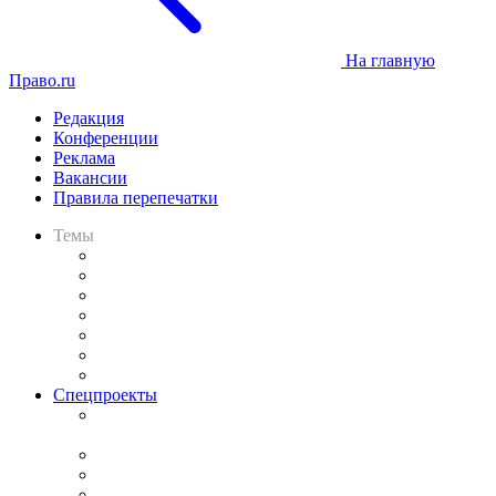
На главную
Право.ru
Редакция
Конференции
Реклама
Вакансии
Правила перепечатки
Темы
Практика
Законодательство
Процесс
Исследования
Рынок юридических услуг
Юридическое сообщество
Важнейшие правовые темы в прессе
Спецпроекты
Подкаст «В здравом уме
и твёрдой памяти»
Legal Design
Банкротная панорама
Советы для литигаторов