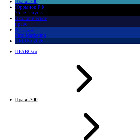
Право-300
Юррынок РФ:
35 лет спустя
Экологическое
право
Best Law
Firm Marketing
ПМЮФ 2026
ПРАВО.ru
Право-300