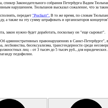
а, спикер Законодательного собрания Петербурга Вадим Тюльпано
ивным нарушением. Тюльпанов высказал сожаление, что за такие
исполнять, передает
"Росбалт".
В то же время, по словам Тюльпан
нду, а также на эту сумму штрафовать и организаторов концерто
а, закон нужно будет доработать, поскольку он "еще сыроват".
"Об административных правонарушениях в Санкт-Петербурге", в
, лесбиянства, бисексуализма, трансгендерности среди несове
 должностных лиц – от 3 тысяч до 5 тысяч руб., для юридических
паганду педофилии.