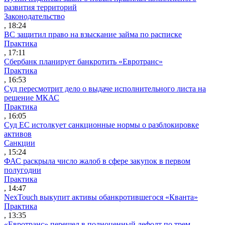
развития территорий
Законодательство
, 18:24
ВС защитил право на взыскание займа по расписке
Практика
, 17:11
Сбербанк планирует банкротить «Евротранс»
Практика
, 16:53
Суд пересмотрит дело о выдаче исполнительного листа на
решение МКАС
Практика
, 16:05
Суд ЕС истолкует санкционные нормы о разблокировке
активов
Санкции
, 15:24
ФАС раскрыла число жалоб в сфере закупок в первом
полугодии
Практика
, 14:47
NexTouch выкупит активы обанкротившегося «Кванта»
Практика
, 13:35
«Евротранс» перешел в полноценный дефолт по трем