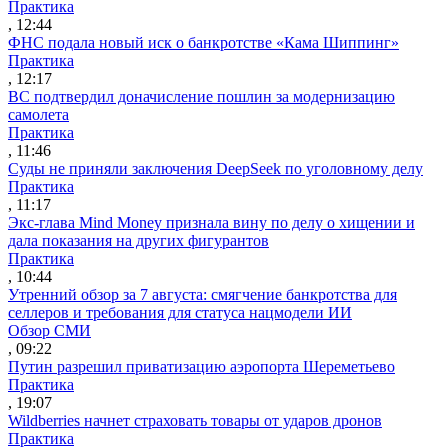
Практика
, 12:44
ФНС подала новый иск о банкротстве «Кама Шиппинг»
Практика
, 12:17
ВС подтвердил доначисление пошлин за модернизацию
самолета
Практика
, 11:46
Суды не приняли заключения DeepSeek по уголовному делу
Практика
, 11:17
Экс-глава Mind Money признала вину по делу о хищении и
дала показания на других фигурантов
Практика
, 10:44
Утренний обзор за 7 августа: смягчение банкротства для
селлеров и требования для статуса нацмодели ИИ
Обзор СМИ
, 09:22
Путин разрешил приватизацию аэропорта Шереметьево
Практика
, 19:07
Wildberries начнет страховать товары от ударов дронов
Практика