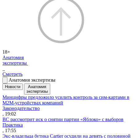
18+
Анатомия
экспертизы
Смотреть
Анатомия экспертизы
Новости
Анатомия
экспертизы
Минцифры предложило усилить контроль за сим-картами в
M2M-устройствах компаний
Законодательство
, 19:02
ВС рассмотрит иск о снятии партии «Яблоко» с выборов
Практика
, 17:55
Экс-владельца бутика Cartier осудили на девять с половиной