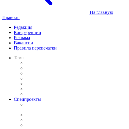
На главную
Право.ru
Редакция
Конференции
Реклама
Вакансии
Правила перепечатки
Темы
Практика
Законодательство
Процесс
Исследования
Рынок юридических услуг
Юридическое сообщество
Важнейшие правовые темы в прессе
Спецпроекты
Подкаст «В здравом уме
и твёрдой памяти»
Legal Design
Банкротная панорама
Советы для литигаторов