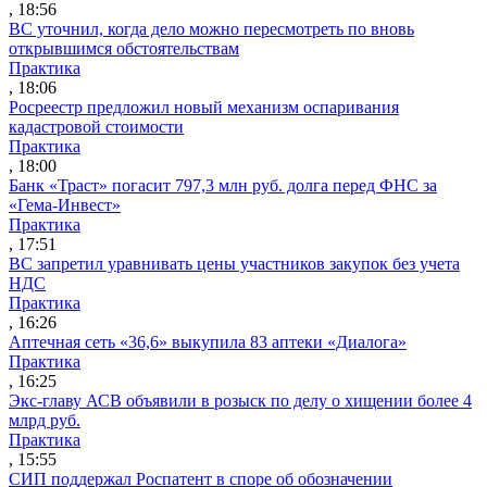
, 18:56
ВС уточнил, когда дело можно пересмотреть по вновь
открывшимся обстоятельствам
Практика
, 18:06
Росреестр предложил новый механизм оспаривания
кадастровой стоимости
Практика
, 18:00
Банк «Траст» погасит 797,3 млн руб. долга перед ФНС за
«Гема-Инвест»
Практика
, 17:51
ВС запретил уравнивать цены участников закупок без учета
НДС
Практика
, 16:26
Аптечная сеть «36,6» выкупила 83 аптеки «Диалога»
Практика
, 16:25
Экс-главу АСВ объявили в розыск по делу о хищении более 4
млрд руб.
Практика
, 15:55
СИП поддержал Роспатент в споре об обозначении