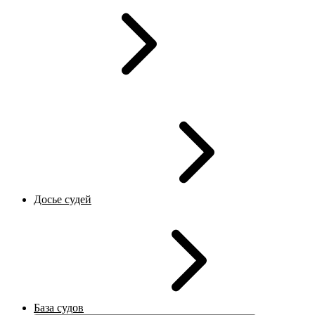
Досье судей
База судов