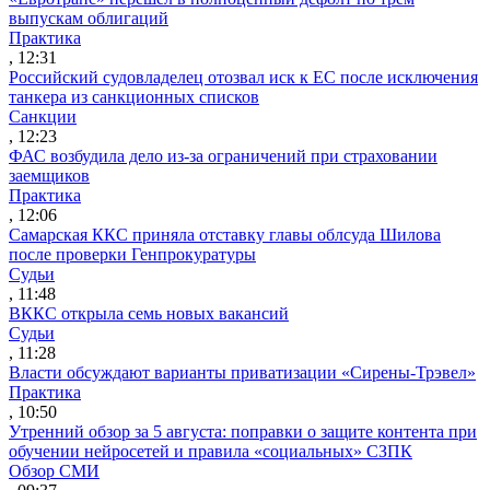
выпускам облигаций
Практика
, 12:31
Российский судовладелец отозвал иск к ЕС после исключения
танкера из санкционных списков
Санкции
, 12:23
ФАС возбудила дело из-за ограничений при страховании
заемщиков
Практика
, 12:06
Самарская ККС приняла отставку главы облсуда Шилова
после проверки Генпрокуратуры
Судьи
, 11:48
ВККС открыла семь новых вакансий
Судьи
, 11:28
Власти обсуждают варианты приватизации «Сирены-Трэвел»
Практика
, 10:50
Утренний обзор за 5 августа: поправки о защите контента при
обучении нейросетей и правила «социальных» СЗПК
Обзор СМИ