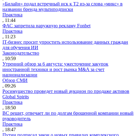
«Билайн» подал встречный иск к Т2 из-за слова «микс» в
названии бренда мультиподписки
Практика
, 11:44
ФАС запретила наружную рекламу Fonbet
Практика
, 11:23
IT-бизнес просит упростить использование данных граждан
для обучения ИИ
Законодательство
, 10:59
Утренний обзор за 6 августа: ужесточение закупок
иностранной техники и рост рынка M&A за счет
национализации
Обзор СМИ
, 09:26
Росимущество проведет новый аукцион по продаже активов
Global Spirits
Практика
, 18:50
ВС решит, отвечает ли по долгам брошенной компании новый
руководитель
Практика
, 18:47
Путин подписал закон о новых правилах комплексного