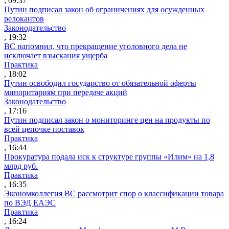
, 09:37
Путин подписал закон об ограничениях для осужденных
релокантов
Законодательство
, 19:32
ВС напомнил, что прекращение уголовного дела не
исключает взыскания ущерба
Практика
, 18:02
Путин освободил государство от обязательной оферты
миноритариям при передаче акций
Законодательство
, 17:16
Путин подписал закон о мониторинге цен на продукты по
всей цепочке поставок
Практика
, 16:44
Прокуратура подала иск к структуре группы «Илим» на 1,8
млрд руб.
Практика
, 16:35
Экономколлегия ВС рассмотрит спор о классификации товара
по ВЭД ЕАЭС
Практика
, 16:24