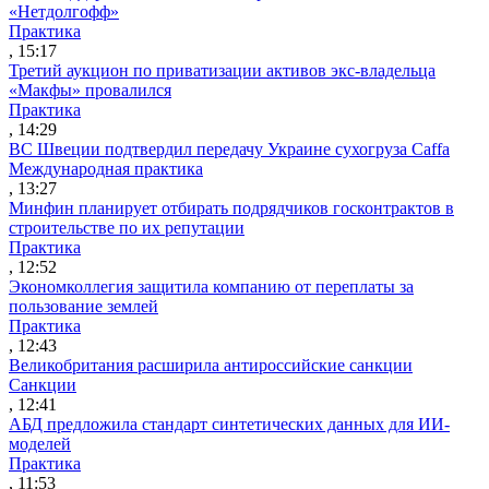
«Нетдолгофф»
Практика
, 15:17
Третий аукцион по приватизации активов экс-владельца
«Макфы» провалился
Практика
, 14:29
ВС Швеции подтвердил передачу Украине сухогруза Caffa
Международная практика
, 13:27
Минфин планирует отбирать подрядчиков госконтрактов в
строительстве по их репутации
Практика
, 12:52
Экономколлегия защитила компанию от переплаты за
пользование землей
Практика
, 12:43
Великобритания расширила антироссийские санкции
Санкции
, 12:41
АБД предложила стандарт синтетических данных для ИИ-
моделей
Практика
, 11:53