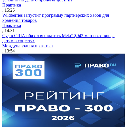
Практика
, 15:25
Wildberries запустит программу партнерских хабов для
хранения товаров
Практика
, 14:31
Суд в США обязал выплатить Meta* $942 млн из-за вреда
детям в соцсетях
Международная практика
, 13:54