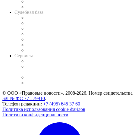
Сговоры на торгах
Авто
Судебная база
Картотека арбитражных дел
Решения арбитражных судов
Календарь рассмотрения арбитражных дел
Досье судей
Информация о судах
RSS лента новостей
Вакансии для юристов
Сервисы
Справочно-правовая система
Casebook: мониторинг дел
и компаний
Caselook: поиск и анализ практики
CASE.ONE: управление юридической службой
© ООО «Правовые новости». 2008-2026.
Номер свидетельства
ЭЛ № ФС 77 - 79910
.
Телефон редакции:
+7 (495) 645 37 60
Политика использования cookie-файлов
Политика конфиденциальности