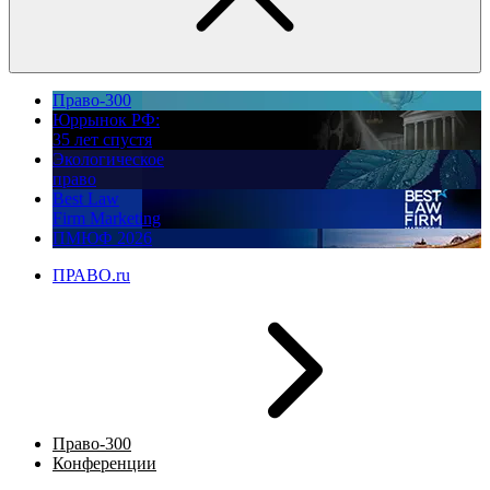
Право-300
Юррынок РФ:
35 лет спустя
Экологическое
право
Best Law
Firm Marketing
ПМЮФ 2026
ПРАВО.ru
Право-300
Конференции