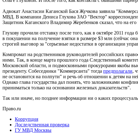
Ольге Глуховой. И после того, как контакты с бывшими парне
Адвокат Анастасии Каганской Бася Жучкова заявила "Коммерсан
МВД. В компании Дениса Глухова ЗАО "Вектор" корреспонденту
Защитник Каганского Владимир Жеребенков сказал, что на его 
Глухову прочили отставку после того, как в октябре 2011 го
в покушении на получение взятки в размере $3 млн (сейчас он
строгий выговор за "серьезные недостатки в организации упра
Компромат на родственников руководителей российских правоо
ними. Так, в конце марта прошлого года Следственный комитет
Московской области, и подмосковными прокурорами якобы выст
президенту. Собеседники "Коммерсанта" тогда
предполагали
, 
не остановится на полпути" и речь об отношении к детям на не
Однако глава государства дал понять, что заложниками конфл
приниматься только на основании железных доказательств".
Так или иначе, но позднее информации ни о каких процессуал
Право.ru
Коррупция
Доследственная проверка
ГУ МВД Москвы