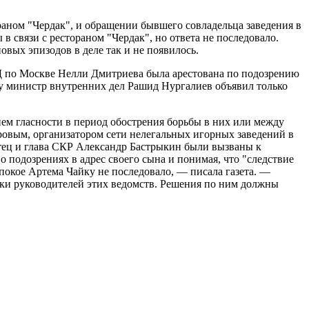
ораном "Чердак", и обращении бывшего совладельца заведения в
 связи с рестораном "Чердак", но ответа не последовало.
вых эпизодов в деле так и не появилось.
ВД по Москве Нелли Дмитриева была арестована по подозрению
ву министр внутренних дел Рашид Нургалиев объявил только
ем гласности в период обострения борьбы в них или между
ровым, организатором сети нелегальных игорных заведений в
отец и глава СКР Александр Бастрыкин были вызваны к
о подозрениях в адрес своего сына и понимая, что "следствие
 покое Артема Чайку не последовало, — писала газета. —
ики руководителей этих ведомств. Решения по ним должны