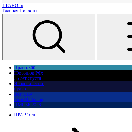
ПРАВО.ru
Главная
Новости
Право-300
Юррынок РФ:
35 лет спустя
Экологическое
право
Best Law
Firm Marketing
ПМЮФ 2026
ПРАВО.ru