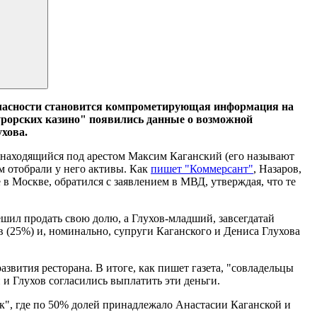
 гласности становится компрометирующая информация на
курорских казино" появились данные о возможной
хова.
 находящийся под арестом Максим Каганский (его называют
 отобрали у него активы. Как
пишет "Коммерсант"
, Назаров,
в Москве, обратился с заявлением в МВД, утверждая, что те
шил продать свою долю, а Глухов-младший, завсегдатай
в (25%) и, номинально, супруги Каганского и Дениса Глухова
звития ресторана. В итоге, как пишет газета, "совладельцы
 и Глухов согласились выплатить эти деньги.
ак", где по 50% долей принадлежало Анастасии Каганской и