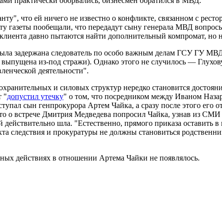
рами практически оборвались, бизнесмен обратился в МВД.
ту", что ей ничего не известно о конфликте, связанном с рест
 газеты пообещали, что передадут сыну генерала МВД вопросы в
клиента давно пытаются найти дополнительный компромат, но но
да была задержана следователь по особо важным делам ГСУ ГУ М
а выпущена из-под стражи). Однако этого не случилось — Глухо
вленческой деятельности".
хранительных и силовых структур нередко становится достояни
 "
допустил утечку
" о том, что посредником между Иваном Наза
упал сын генпрокурора Артем Чайка, а сразу после этого его 
что о встрече Дмитрия Медведева попросил Чайка, узнав из СМИ 
й действительно шла. "Естественно, прямого приказа оставить в
икта следствия и прокуратуры не должны становиться родственн
ьных действиях в отношении Артема Чайки не появлялось.