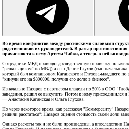
Во время конфликтов между российскими силовыми структу
родственников их руководителей. В разгар противостояния
причастности к нему Артема Чайки, а теперь в неблаговид
Сотрудники МВД проводят доследственную проверку по заявле
"решальщиком" по МВД) и сын Денис Глухов (сын начальника
который был компаньоном Каганского и Глухова-младшего по р
"кинули его на $800000, получив его долю в бизнесе".
Изначально Назаров с партнером владели по 50% в ООО "Глобу
заведения, решил ее выкупить. Потом к нему присоединился и 
— Анастасия Каганская и Ольга Глухова.
Но через некоторое время, как рассказал "Коммерсанту" Назаро
решили расстаться": Назаров оценил стоимость своей доли вмес
Однако расчеты так и не были произведены, а впоследствии Н