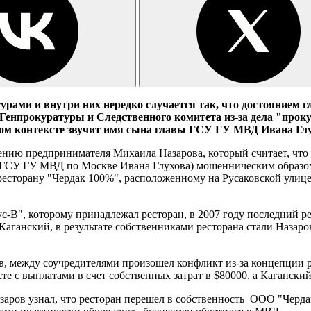
рами и внутри них нередко случается так, что достоянием
 Генпрокуратуры и Следственного комитета из-за дела "про
ном контексте звучит имя сына главы ГСУ ГУ МВД Ивана Глу
нию предпринимателя Михаила Назарова, который считает, что
 ГСУ ГУ МВД по Москве Ивана Глухова) мошенническим образом
есторану "Чердак 100%", расположенному на Русаковской улице 
с-В", которому принадлежал ресторан, в 2007 году последний ре
Каганский, в результате собственниками ресторана стали Назаро
в, между соучредителями произошел конфликт из-за концепции ра
те с выплатами в счет собственных затрат в $80000, а Каганский
азаров узнал, что ресторан перешел в собственность ООО "Черд