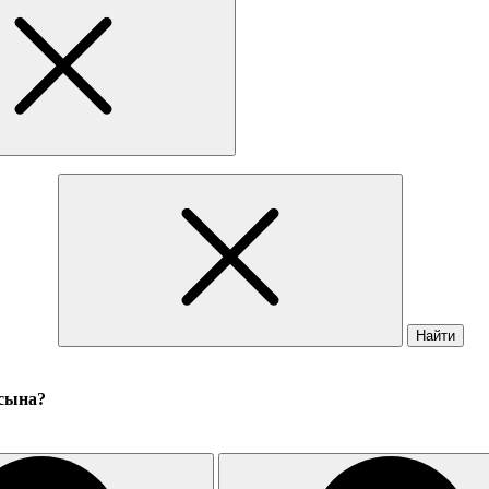
Найти
 сына?