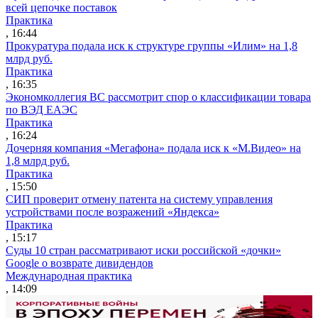
всей цепочке поставок
Практика
, 16:44
Прокуратура подала иск к структуре группы «Илим» на 1,8
млрд руб.
Практика
, 16:35
Экономколлегия ВС рассмотрит спор о классификации товара
по ВЭД ЕАЭС
Практика
, 16:24
Дочерняя компания «Мегафона» подала иск к «М.Видео» на
1,8 млрд руб.
Практика
, 15:50
СИП проверит отмену патента на систему управления
устройствами после возражений «Яндекса»
Практика
, 15:17
Суды 10 стран рассматривают иски российской «дочки»
Google о возврате дивидендов
Международная практика
, 14:09