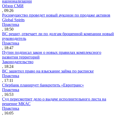
национализации
Обзор СМИ
, 09:26
Росимущество проведет новый аукцион по продаже активов
Global Spirits
Практика
, 18:50
ВС решит, отвечает ли по долгам брошенной компании новый
руководитель
Практика
, 18:47
Путин подписал закон о новых правилах комплексного
развития территорий
Законодательство
, 18:24
ВС защитил право на взыскание займа по расписке
Практика
, 17:11
Сбербанк планирует банкротить «Евротранс»
Практика
, 16:53
Суд пересмотрит дело о выдаче исполнительного листа на
решение МКАС
Практика
, 16:05