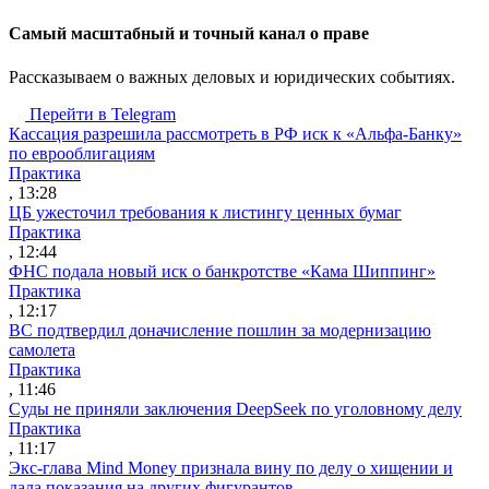
Cамый масштабный и точный канал о праве
Рассказываем о важных деловых и юридических событиях.
Перейти в Telegram
Кассация разрешила рассмотреть в РФ иск к «Альфа-Банку»
по еврооблигациям
Практика
, 13:28
ЦБ ужесточил требования к листингу ценных бумаг
Практика
, 12:44
ФНС подала новый иск о банкротстве «Кама Шиппинг»
Практика
, 12:17
ВС подтвердил доначисление пошлин за модернизацию
самолета
Практика
, 11:46
Суды не приняли заключения DeepSeek по уголовному делу
Практика
, 11:17
Экс-глава Mind Money признала вину по делу о хищении и
дала показания на других фигурантов