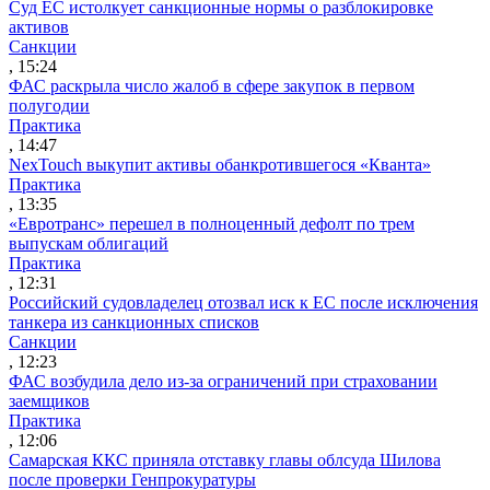
Суд ЕС истолкует санкционные нормы о разблокировке
активов
Санкции
, 15:24
ФАС раскрыла число жалоб в сфере закупок в первом
полугодии
Практика
, 14:47
NexTouch выкупит активы обанкротившегося «Кванта»
Практика
, 13:35
«Евротранс» перешел в полноценный дефолт по трем
выпускам облигаций
Практика
, 12:31
Российский судовладелец отозвал иск к ЕС после исключения
танкера из санкционных списков
Санкции
, 12:23
ФАС возбудила дело из-за ограничений при страховании
заемщиков
Практика
, 12:06
Самарская ККС приняла отставку главы облсуда Шилова
после проверки Генпрокуратуры