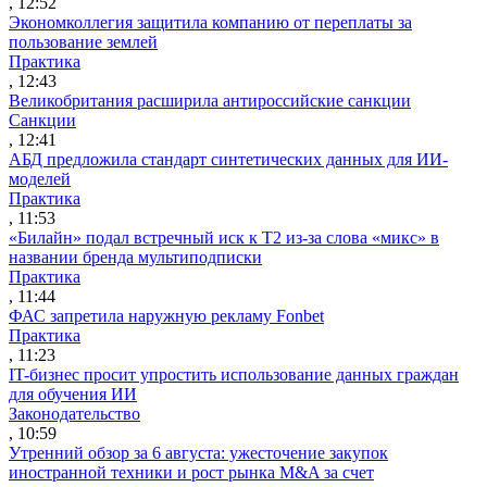
, 12:52
Экономколлегия защитила компанию от переплаты за
пользование землей
Практика
, 12:43
Великобритания расширила антироссийские санкции
Санкции
, 12:41
АБД предложила стандарт синтетических данных для ИИ-
моделей
Практика
, 11:53
«Билайн» подал встречный иск к Т2 из-за слова «микс» в
названии бренда мультиподписки
Практика
, 11:44
ФАС запретила наружную рекламу Fonbet
Практика
, 11:23
IT-бизнес просит упростить использование данных граждан
для обучения ИИ
Законодательство
, 10:59
Утренний обзор за 6 августа: ужесточение закупок
иностранной техники и рост рынка M&A за счет