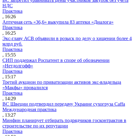
ВС запретил уравнивать цены участников закупок без учета
НДС
Практика
, 16:26
Аптечная сеть «36,6» выкупила 83 аптеки «Диалога»
Практика
, 16:25
Экс-главу АСВ объявили в розыск по делу о хищении более 4
млрд руб.
Практика
, 15:55
СИП поддержал Роспатент в споре об обозначении
«Нетдолгофф»
Практика
, 15:17
Третий аукцион по приватизации активов экс-владельца
«Макфы» провалился
Практика
, 14:29
ВС Швеции подтвердил передачу Украине сухогруза Caffa
Международная практика
, 13:27
Минфин планирует отбирать подрядчиков госконтрактов в
строительстве по их репутации
Практика