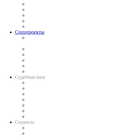
Процесс
Исследования
Рынок юридических услуг
Юридическое сообщество
Важнейшие правовые темы в прессе
Спецпроекты
Подкаст «В здравом уме
и твёрдой памяти»
Legal Design
Банкротная панорама
Советы для литигаторов
Сговоры на торгах
Авто
Судебная база
Картотека арбитражных дел
Решения арбитражных судов
Календарь рассмотрения арбитражных дел
Досье судей
Информация о судах
RSS лента новостей
Вакансии для юристов
Сервисы
Справочно-правовая система
Casebook: мониторинг дел
и компаний