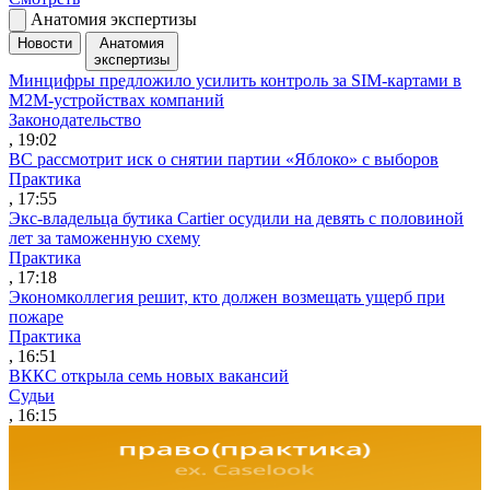
Анатомия экспертизы
Новости
Анатомия
экспертизы
Минцифры предложило усилить контроль за SIM-картами в
M2M-устройствах компаний
Законодательство
, 19:02
ВС рассмотрит иск о снятии партии «Яблоко» с выборов
Практика
, 17:55
Экс-владельца бутика Cartier осудили на девять с половиной
лет за таможенную схему
Практика
, 17:18
Экономколлегия решит, кто должен возмещать ущерб при
пожаре
Практика
, 16:51
ВККС открыла семь новых вакансий
Судьи
, 16:15