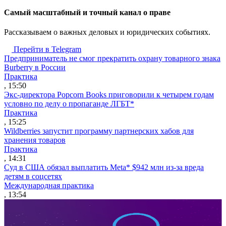
Cамый масштабный и точный канал о праве
Рассказываем о важных деловых и юридических событиях.
Перейти в Telegram
Предприниматель не смог прекратить охрану товарного знака
Burberry в России
Практика
, 15:50
Экс-директора Popcorn Books приговорили к четырем годам
условно по делу о пропаганде ЛГБТ*
Практика
, 15:25
Wildberries запустит программу партнерских хабов для
хранения товаров
Практика
, 14:31
Суд в США обязал выплатить Meta* $942 млн из-за вреда
детям в соцсетях
Международная практика
, 13:54