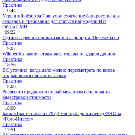
Практика
, 10:44
Утренний обзор за 7 августа: смягчение банкротства для
селлеров и требования для статуса нацмодели ИИ
Обзор СМИ
, 09:22
Путин разрешил приватизацию аэропорта Шереметьево
Практика
, 19:07
Wildberries начнет страховать товары от ударов дронов
Практика
, 18:56
ВС уточнил, когда дело можно пересмотреть по вновь
открывшимся обстоятельствам
Практика
, 18:06
Росреестр предложил новый механизм оспаривания
кадастровой стоимости
Практика
, 18:00
Банк «Траст» погасит 797,3 млн руб. долга перед ФНС за
«Гема-Инвест»
Практика
, 17:51