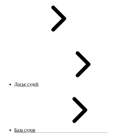
Досье судей
База судов