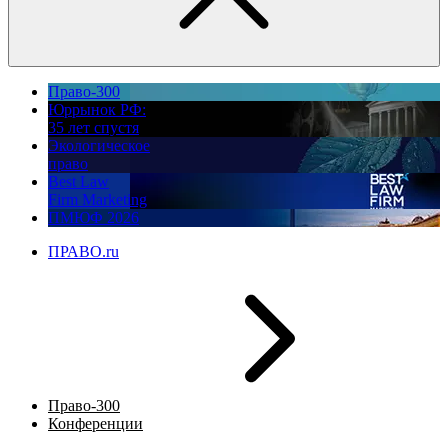
Право-300
Юррынок РФ:
35 лет спустя
Экологическое
право
Best Law
Firm Marketing
ПМЮФ 2026
ПРАВО.ru
Право-300
Конференции