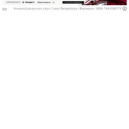
Реклама
Адвокатское бюро Санкт-Петербурга «Вертикаль» ИНН 7841290773
Реклама
ООО "Право.ру" ИНН: 7704835288