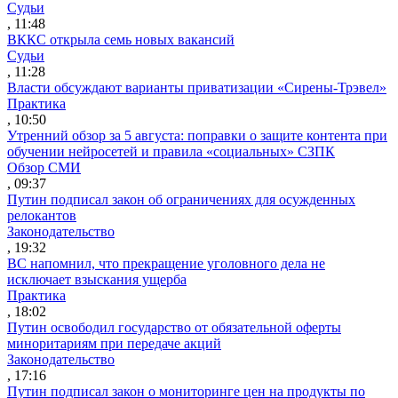
Судьи
, 11:48
ВККС открыла семь новых вакансий
Судьи
, 11:28
Власти обсуждают варианты приватизации «Сирены-Трэвел»
Практика
, 10:50
Утренний обзор за 5 августа: поправки о защите контента при
обучении нейросетей и правила «социальных» СЗПК
Обзор СМИ
, 09:37
Путин подписал закон об ограничениях для осужденных
релокантов
Законодательство
, 19:32
ВС напомнил, что прекращение уголовного дела не
исключает взыскания ущерба
Практика
, 18:02
Путин освободил государство от обязательной оферты
миноритариям при передаче акций
Законодательство
, 17:16
Путин подписал закон о мониторинге цен на продукты по