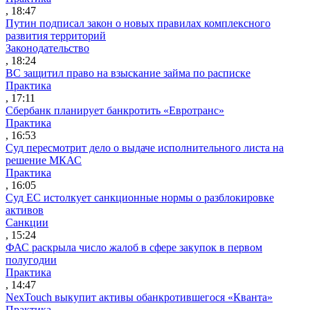
, 18:47
Путин подписал закон о новых правилах комплексного
развития территорий
Законодательство
, 18:24
ВС защитил право на взыскание займа по расписке
Практика
, 17:11
Сбербанк планирует банкротить «Евротранс»
Практика
, 16:53
Суд пересмотрит дело о выдаче исполнительного листа на
решение МКАС
Практика
, 16:05
Суд ЕС истолкует санкционные нормы о разблокировке
активов
Санкции
, 15:24
ФАС раскрыла число жалоб в сфере закупок в первом
полугодии
Практика
, 14:47
NexTouch выкупит активы обанкротившегося «Кванта»
Практика