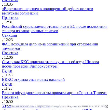
, 13:35
«Евротранс» перешел в полноценный дефолт по трем
выпускам облигаций
Практика
, 12:31
Российский судовладелец отозвал иск к ЕС после исключения
танкера из санкционных списков
Санкции
, 12:23
ФАС возбудила дело из-за ограничений при страховании
заемщиков
Практика
, 12:06
Самарская ККС приняла отставку главы облсуда Шилова
после проверки Генпрокуратуры
Судьи
, 11:48
ВККС открыла семь новых вакансий
Судьи
, 11:28
Власти обсуждают варианты приватизации «Сирены-Трэвел»
Практика
, 10:50
Утренний обзор за 5 августа: поправки о защите контента при
Реклама
Адвокатское бюро Санкт-Петербурга «Вертикаль» ИНН 7841290773
Реклама
ООО "Право.ру" ИНН: 7704835288