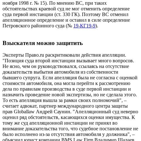
ноября 1998 г. № 15). По мнению ВС, при таких
обстоятельствах краевой суд не мог отменить определение
суда первой инстанции (ст. 330 ГК). Поэтому ВС отменил
апелляционное определение и оставил в силе определение
Петровского районного суда (№
19-КГ19-9
).
Взыскателя можно защитить
Эксперты Право.ru раскритиковали действия апелляции.
"Позиция суда второй инстанции вызывает много вопросов.
Не ясно, чем он руководствовался, ссылаясь на отсутствие
доказательств выбытия автомобиля из собственности
бывшего супруга. Если апелляция была не согласна с оценкой
стоимости автомобиля, она могла перейти к рассмотрению
дела по правилам производства в суде первой инстанции и
назначить проведение новой экспертизы, но не сделала этого.
То есть апелляция вышла за рамки своих полномочий", –
считает адвокат, партнер международного центра защиты
прав Globallaw Андрей Саунин. "Апелляционный суд неверно
оценил ряд обстоятельств, касающихся оценки имущества. К
тому же суд апелляционной инстанции не принял во
внимание доказательства того, что судебное постановление не
было исполнено из-за отсутствия автомобиля у должника", –
объяснил юрист компании BMS Law Firm Владимир Шалаев.