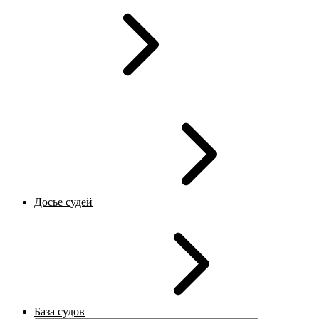
Досье судей
База судов