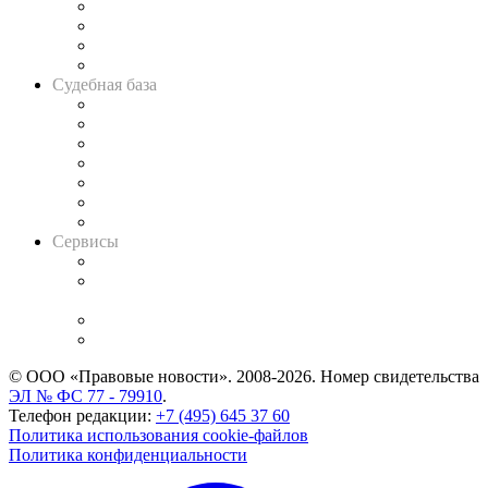
Банкротная панорама
Советы для литигаторов
Сговоры на торгах
Авто
Судебная база
Картотека арбитражных дел
Решения арбитражных судов
Календарь рассмотрения арбитражных дел
Досье судей
Информация о судах
RSS лента новостей
Вакансии для юристов
Сервисы
Справочно-правовая система
Casebook: мониторинг дел
и компаний
Caselook: поиск и анализ практики
CASE.ONE: управление юридической службой
© ООО «Правовые новости». 2008-2026.
Номер свидетельства
ЭЛ № ФС 77 - 79910
.
Телефон редакции:
+7 (495) 645 37 60
Политика использования cookie-файлов
Политика конфиденциальности