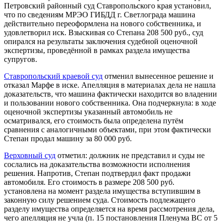
Петровский районный суд Ставропольского края установил,
что по сведениям МРЭО ГИБДД г. Светлограда машина
действительно переоформлена на нового собственника, и
удовлетворил иск. Взыскивая со Степана 208 500 руб., суд
опирался на результаты заключения судебной оценочной
экспертизы, проведённой в рамках раздела имущества
супругов.
Ставропольский краевой суд
отменил вынесенное решение и
отказал Марфе в иске. Апелляция в материалах дела не нашла
доказательств, что машина фактически находится во владении
и пользовании нового собственника. Она подчеркнула: в ходе
оценочной экспертизы указанный автомобиль не
осматривался, его стоимость была определена путём
сравнения с аналогичными объектами, при этом фактически
Степан продал машину за 80 000 руб.
Верховный суд
отметил: должник не представил и суды не
сослались на доказательства возможности исполнения
решения. Напротив, Степан подтвердил факт продажи
автомобиля. Его стоимость в размере 208 500 руб.
установлена на момент раздела имущества вступившим в
законную силу решением суда. Стоимость подлежащего
разделу имущества определяется на время рассмотрения дела,
чего апелляция не учла (п. 15 постановления Пленума ВС от 5