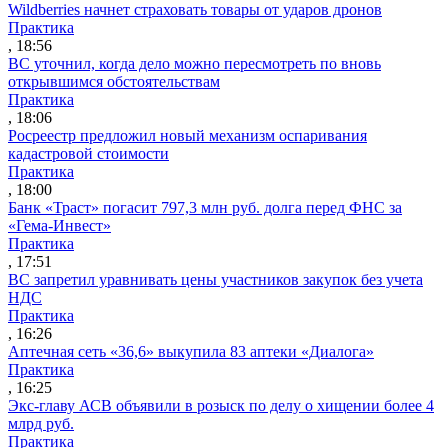
Wildberries начнет страховать товары от ударов дронов
Практика
, 18:56
ВС уточнил, когда дело можно пересмотреть по вновь
открывшимся обстоятельствам
Практика
, 18:06
Росреестр предложил новый механизм оспаривания
кадастровой стоимости
Практика
, 18:00
Банк «Траст» погасит 797,3 млн руб. долга перед ФНС за
«Гема-Инвест»
Практика
, 17:51
ВС запретил уравнивать цены участников закупок без учета
НДС
Практика
, 16:26
Аптечная сеть «36,6» выкупила 83 аптеки «Диалога»
Практика
, 16:25
Экс-главу АСВ объявили в розыск по делу о хищении более 4
млрд руб.
Практика