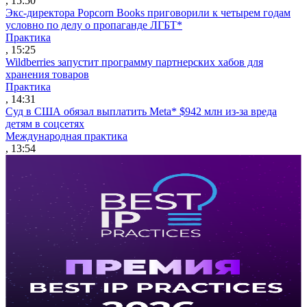
, 15:50
Экс-директора Popcorn Books приговорили к четырем годам
условно по делу о пропаганде ЛГБТ*
Практика
, 15:25
Wildberries запустит программу партнерских хабов для
хранения товаров
Практика
, 14:31
Суд в США обязал выплатить Meta* $942 млн из-за вреда
детям в соцсетях
Международная практика
, 13:54