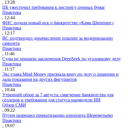
, 13:28
ЦБ ужесточил требования к листингу ценных бумаг
Практика
, 12:44
ФНС подала новый иск о банкротстве «Кама Шиппинг»
Практика
, 12:17
ВС подтвердил доначисление пошлин за модернизацию
самолета
Практика
, 11:46
Суды не приняли заключения DeepSeek по уголовному делу
Практика
, 11:17
Экс-глава Mind Money признала вину по делу о хищении и
дала показания на других фигурантов
Практика
, 10:44
Утренний обзор за 7 августа: смягчение банкротства для
селлеров и требования для статуса нацмодели ИИ
Обзор СМИ
, 09:22
Путин разрешил приватизацию аэропорта Шереметьево
Практика
, 19:07