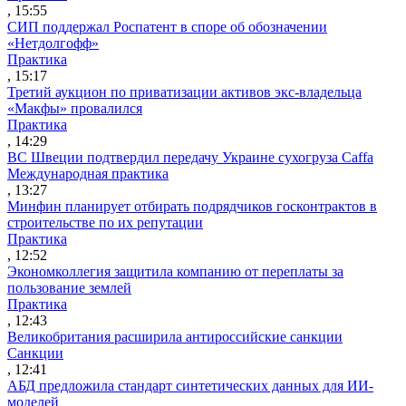
, 15:55
СИП поддержал Роспатент в споре об обозначении
«Нетдолгофф»
Практика
, 15:17
Третий аукцион по приватизации активов экс-владельца
«Макфы» провалился
Практика
, 14:29
ВС Швеции подтвердил передачу Украине сухогруза Caffa
Международная практика
, 13:27
Минфин планирует отбирать подрядчиков госконтрактов в
строительстве по их репутации
Практика
, 12:52
Экономколлегия защитила компанию от переплаты за
пользование землей
Практика
, 12:43
Великобритания расширила антироссийские санкции
Санкции
, 12:41
АБД предложила стандарт синтетических данных для ИИ-
моделей