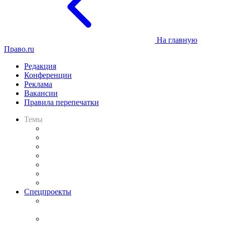
На главную
Право.ru
Редакция
Конференции
Реклама
Вакансии
Правила перепечатки
Темы
Практика
Законодательство
Процесс
Исследования
Рынок юридических услуг
Юридическое сообщество
Важнейшие правовые темы в прессе
Спецпроекты
Подкаст «В здравом уме
и твёрдой памяти»
Legal Design