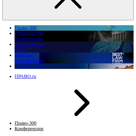
Право-300
Юррынок РФ:
35 лет спустя
Экологическое
право
Best Law
Firm Marketing
ПМЮФ 2026
ПРАВО.ru
Право-300
Конференции