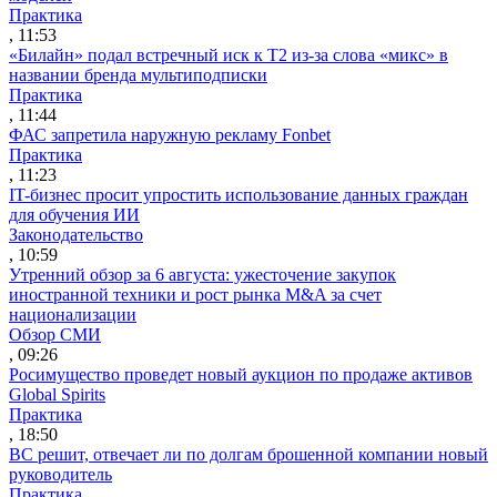
Практика
, 11:53
«Билайн» подал встречный иск к Т2 из-за слова «микс» в
названии бренда мультиподписки
Практика
, 11:44
ФАС запретила наружную рекламу Fonbet
Практика
, 11:23
IT-бизнес просит упростить использование данных граждан
для обучения ИИ
Законодательство
, 10:59
Утренний обзор за 6 августа: ужесточение закупок
иностранной техники и рост рынка M&A за счет
национализации
Обзор СМИ
, 09:26
Росимущество проведет новый аукцион по продаже активов
Global Spirits
Практика
, 18:50
ВС решит, отвечает ли по долгам брошенной компании новый
руководитель
Практика