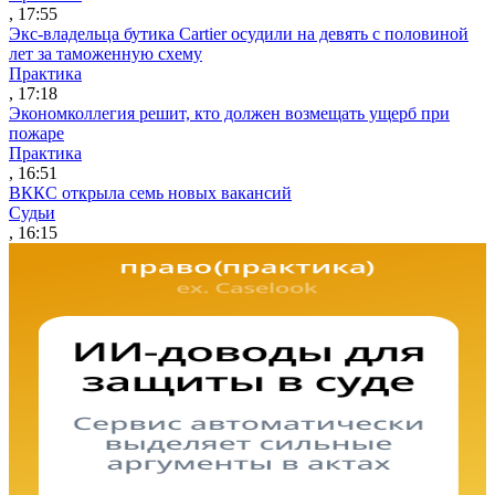
, 17:55
Экс-владельца бутика Cartier осудили на девять с половиной
лет за таможенную схему
Практика
, 17:18
Экономколлегия решит, кто должен возмещать ущерб при
пожаре
Практика
, 16:51
ВККС открыла семь новых вакансий
Судьи
, 16:15