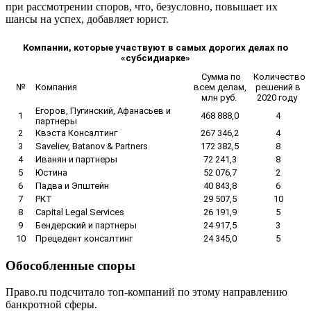
при рассмотрении споров, что, безусловно, повышает их
шансы на успех, добавляет юрист.
Компании, которые участвуют в самых дорогих делах по
«субсидиарке»
Сумма по
Количество
№
Компания
всем делам,
решений в
млн руб.
2020 году
Егоров, Пугинский, Афанасьев и
1
468 888,0
4
партнеры
2
Квэста Консалтинг
267 346,2
4
3
Saveliev, Batanov & Partners
172 382,5
8
4
Иванян и партнеры
72 241,3
8
5
Юстина
52 076,7
2
6
Падва и Эпштейн
40 843,8
6
7
РКТ
29 507,5
10
8
Capital Legal Services
26 191,9
5
9
Бендерский и партнеры
24 917,5
3
10
Прецедент консалтинг
24 345,0
5
Обособленные споры
Право.ru подсчитало топ-компаний по этому направлению
банкротной сферы.