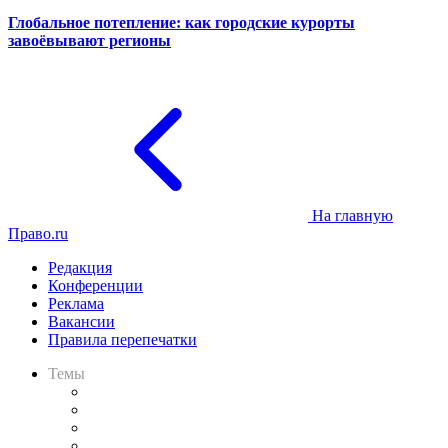
Глобальное потепление: как городские курорты
завоёвывают регионы
На главную
Право.ru
Редакция
Конференции
Реклама
Вакансии
Правила перепечатки
Темы
Практика
Законодательство
Процесс
Исследования