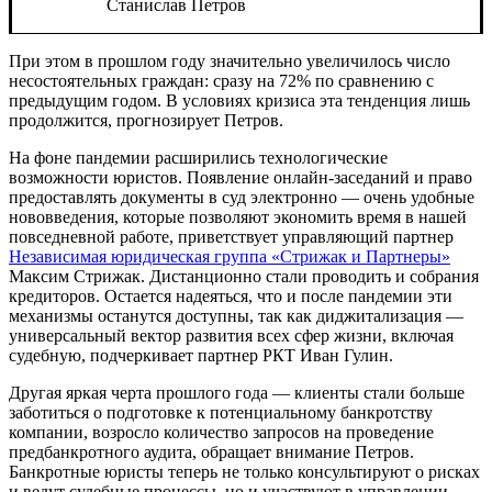
Станислав Петров
При этом в прошлом году значительно увеличилось число
несостоятельных граждан: сразу на 72% по сравнению с
предыдущим годом. В условиях кризиса эта тенденция лишь
продолжится, прогнозирует Петров.
На фоне пандемии расширились технологические
возможности юристов. Появление онлайн-заседаний и право
предоставлять документы в суд электронно — очень удобные
нововведения, которые позволяют экономить время в нашей
повседневной работе, приветствует управляющий партнер
Независимая юридическая группа «Стрижак и Партнеры»
Максим Стрижак. Дистанционно стали проводить и собрания
кредиторов. Остается надеяться, что и после пандемии эти
механизмы останутся доступны, так как диджитализация —
универсальный вектор развития всех сфер жизни, включая
судебную, подчеркивает партнер РКТ Иван Гулин.
Другая яркая черта прошлого года — клиенты стали больше
заботиться о подготовке к потенциальному банкротству
компании, возросло количество запросов на проведение
предбанкротного аудита, обращает внимание Петров.
Банкротные юристы теперь не только консультируют о рисках
и ведут судебные процессы, но и участвуют в управлении