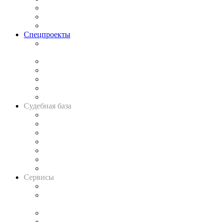
Рынок юридических услуг
Юридическое сообщество
Важнейшие правовые темы в прессе
Спецпроекты
Подкаст «В здравом уме
и твёрдой памяти»
Legal Design
Банкротная панорама
Советы для литигаторов
Сговоры на торгах
Авто
Судебная база
Картотека арбитражных дел
Решения арбитражных судов
Календарь рассмотрения арбитражных дел
Досье судей
Информация о судах
RSS лента новостей
Вакансии для юристов
Сервисы
Справочно-правовая система
Casebook: мониторинг дел
и компаний
Caselook: поиск и анализ практики
CASE.ONE: управление юридической службой