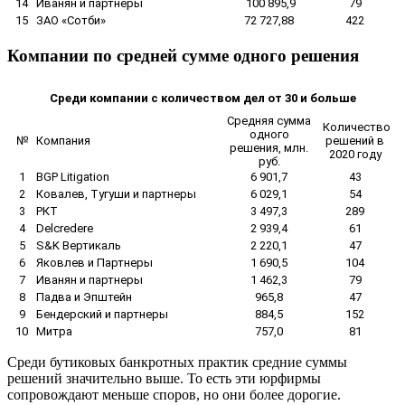
14
Иванян и партнеры
100 895,9
79
15
ЗАО «Сотби»
72 727,88
422
Компании по средней сумме одного решения
Среди компании с количеством дел от 30 и больше
Средняя сумма
Количество
одного
№
Компания
решений в
решения, млн.
2020 году
руб.
1
BGP Litigation
6 901,7
43
2
Ковалев, Тугуши и партнеры
6 029,1
54
3
РКТ
3 497,3
289
4
Delcredere
2 939,4
61
5
S&K Вертикаль
2 220,1
47
6
Яковлев и Партнеры
1 690,5
104
7
Иванян и партнеры
1 462,3
79
8
Падва и Эпштейн
965,8
47
9
Бендерский и партнеры
884,5
152
10
Митра
757,0
81
Cреди бутиковых банкротных практик средние суммы
решений значительно выше. То есть эти юрфирмы
сопровождают меньше споров, но они более дорогие.