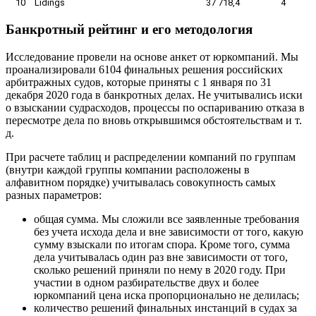
10
Lidings
37 718,4
4
Банкротный рейтинг и его методология
Исследование провели на основе анкет от юркомпаний. Мы
проанализировали 6104 финальных решения российских
арбитражных судов, которые приняты с 1 января по 31
декабря 2020 года в банкротных делах. Не учитывались иски
о взыскании судрасходов, процессы по оспариванию отказа в
пересмотре дела по вновь открывшимся обстоятельствам и т.
д.
При расчете таблиц и распределении компаний по группам
(внутри каждой группы компании расположены в
алфавитном порядке) учитывалась совокупность самых
разных параметров:
общая сумма. Мы сложили все заявленные требования
без учета исхода дела и вне зависимости от того, какую
сумму взыскали по итогам спора. Кроме того, сумма
дела учитывалась один раз вне зависимости от того,
сколько решений приняли по нему в 2020 году. При
участии в одном разбирательстве двух и более
юркомпаний цена иска пропорционально не делилась;
количество решений финальных инстанций в судах за