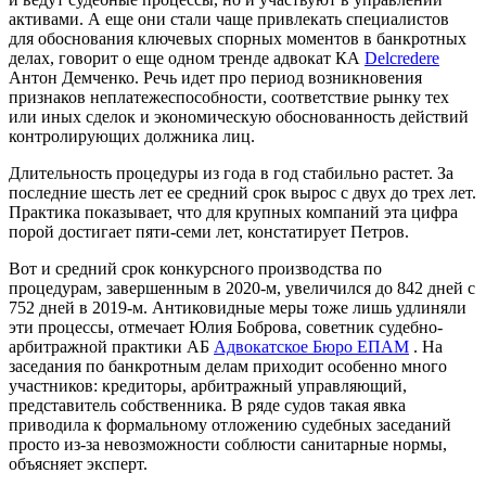
активами. А еще они стали чаще привлекать специалистов
для обоснования ключевых спорных моментов в банкротных
делах, говорит о еще одном тренде адвокат КА
Delcredere
Антон Демченко. Речь идет про период возникновения
признаков неплатежеспособности, соответствие рынку тех
или иных сделок и экономическую обоснованность действий
контролирующих должника лиц.
Длительность процедуры из года в год стабильно растет. За
последние шесть лет ее средний срок вырос с двух до трех лет.
Практика показывает, что для крупных компаний эта цифра
порой достигает пяти-семи лет, констатирует Петров.
Вот и средний срок конкурсного производства по
процедурам, завершенным в 2020-м, увеличился до 842 дней с
752 дней в 2019-м. Антиковидные меры тоже лишь удлиняли
эти процессы, отмечает Юлия Боброва, советник судебно-
арбитражной практики АБ
Адвокатское Бюро ЕПАМ
. На
заседания по банкротным делам приходит особенно много
участников: кредиторы, арбитражный управляющий,
представитель собственника. В ряде судов такая явка
приводила к формальному отложению судебных заседаний
просто из-за невозможности соблюсти санитарные нормы,
объясняет эксперт.