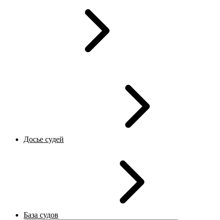
Досье судей
База судов