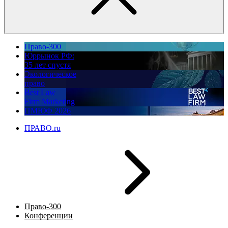
Право-300
Юррынок РФ:
35 лет спустя
Экологическое
право
Best Law
Firm Marketing
ПМЮФ 2026
ПРАВО.ru
Право-300
Конференции