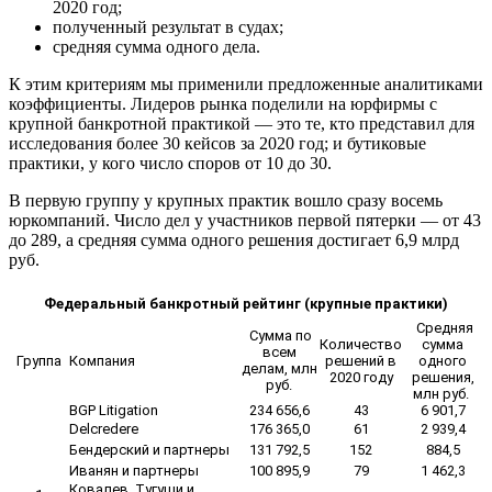
2020 год;
полученный результат в судах;
средняя сумма одного дела.
К этим критериям мы применили предложенные аналитиками
коэффициенты. Лидеров рынка поделили на юрфирмы с
крупной банкротной практикой — это те, кто представил для
исследования более 30 кейсов за 2020 год; и бутиковые
практики, у кого число споров от 10 до 30.
В первую группу у крупных практик вошло сразу восемь
юркомпаний. Число дел у участников первой пятерки — от 43
до 289, а средняя сумма одного решения достигает 6,9 млрд
руб.
Федеральный банкротный рейтинг (крупные практики)
Средняя
Сумма по
Количество
сумма
всем
Группа
Компания
решений в
одного
делам, млн
2020 году
решения,
руб.
млн руб.
BGP Litigation
234 656,6
43
6 901,7
Delcredere
176 365,0
61
2 939,4
Бендерский и партнеры
131 792,5
152
884,5
Иванян и партнеры
100 895,9
79
1 462,3
Ковалев, Тугуши и