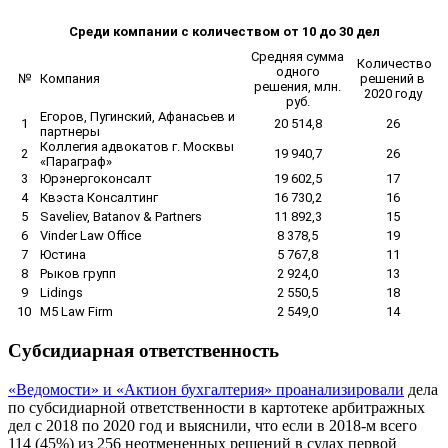
Среди компании с количеством от 10 до 30 дел
Средняя сумма
Количество
одного
№
Компания
решений в
решения, млн.
2020 году
руб.
Егоров, Пугинский, Афанасьев и
1
20 514,8
26
партнеры
Коллегия адвокатов г. Москвы
2
19 940,7
26
«Параграф»
3
Юрэнергоконсалт
19 602,5
17
4
Квэста Консалтинг
16 730,2
16
5
Saveliev, Batanov & Partners
11 892,3
15
6
Vinder Law Office
8 378,5
19
7
Юстина
5 767,8
11
8
Рыков групп
2 924,0
13
9
Lidings
2 550,5
18
10
M5 Law Firm
2 549,0
14
Субсидиарная ответственность
«Ведомости» и «Актион бухгалтерия» проанализировали
дела
по субсидиарной ответственности в картотеке арбитражных
дел с 2018 по 2020 год и выяснили, что если в 2018-м всего
114 (45%) из 256 неотмененных решений в судах первой