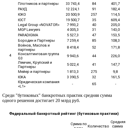
Плотников и партнеры
33 743,4
84
401,7
РАУД
12 224,1
91
182,4
ЮКО
20 500,9
257
114,5
ЮСТ
19 500,7
35
609,4
Legal Group «NOVATOR»
7 993,2
40
205,0
MGP Lawyers
4 005,3
31
143,0
PARADIGMA
5 527,3
47
153,5
Бородин и Партнеры
7 259,4
85
108,3
Войнов, Маслов и
8 418,4
52
171,8
партнеры
Консалтинговая группа
4
9 943,6
44
226,0
G3
Лемчик, Крупский и
5 022,4
41
147,7
Партнеры
Мейер и партнеры
1 813,3
275
9,8
ЮКА
3 390,5
32
161,5
Юридическая компания
-
65
-
«L1»
Среди "бутиковых" банкротных практик средняя сумма
одного решения достигает 20 млрд руб.
Федеральный банкротный рейтинг (бутиковые практики)
Средняя
Сумма по
Количество
сумма