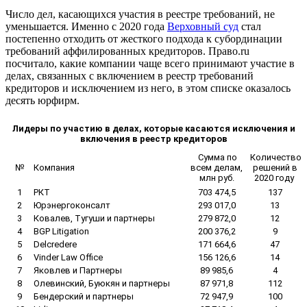
Число дел, касающихся участия в реестре требований, не
уменьшается. Именно с 2020 года
Верховный суд
стал
постепенно отходить от жесткого подхода к субординации
требований аффилированных кредиторов. Право.ru
посчитало, какие компании чаще всего принимают участие в
делах, связанных с включением в реестр требований
кредиторов и исключением из него, в этом списке оказалось
десять юрфирм.
Лидеры по участию в делах, которые касаются исключения и
включения в реестр кредиторов
Сумма по
Количество
№
Компания
всем делам,
решений в
млн руб.
2020 году
1
РКТ
703 474,5
137
2
Юрэнергоконсалт
293 017,0
13
3
Ковалев, Тугуши и партнеры
279 872,0
12
4
BGP Litigation
200 376,2
9
5
Delcredere
171 664,6
47
6
Vinder Law Office
156 126,6
14
7
Яковлев и Партнеры
89 985,6
4
8
Олевинский, Буюкян и партнеры
87 971,8
112
9
Бендерский и партнеры
72 947,9
100