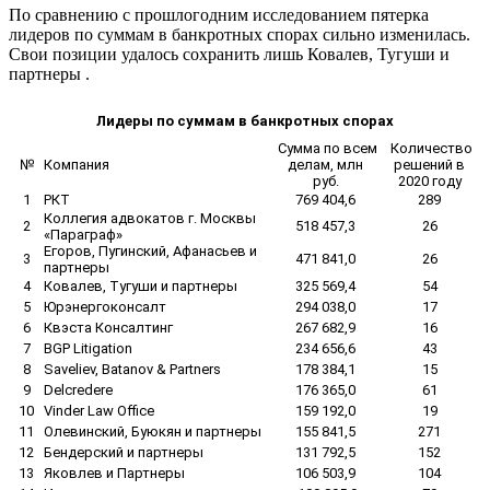
По сравнению с прошлогодним исследованием пятерка
лидеров по суммам в банкротных спорах сильно изменилась.
Свои позиции удалось сохранить лишь
Ковалев, Тугуши и
партнеры
.
Лидеры по суммам в банкротных спорах
Сумма по всем
Количество
№
Компания
делам, млн
решений в
руб.
2020 году
1
РКТ
769 404,6
289
Коллегия адвокатов г. Москвы
2
518 457,3
26
«Параграф»
Егоров, Пугинский, Афанасьев и
3
471 841,0
26
партнеры
4
Ковалев, Тугуши и партнеры
325 569,4
54
5
Юрэнергоконсалт
294 038,0
17
6
Квэста Консалтинг
267 682,9
16
7
BGP Litigation
234 656,6
43
8
Saveliev, Batanov & Partners
178 384,1
15
9
Delcredere
176 365,0
61
10
Vinder Law Office
159 192,0
19
11
Олевинский, Буюкян и партнеры
155 841,5
271
12
Бендерский и партнеры
131 792,5
152
13
Яковлев и Партнеры
106 503,9
104