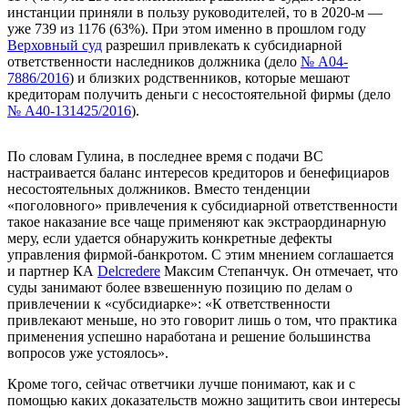
инстанции приняли в пользу руководителей, то в 2020-м —
уже 739 из 1176 (63%). При этом именно в прошлом году
Верховный суд
разрешил привлекать к субсидиарной
ответственности наследников должника (дело
№ А04-
7886/2016
) и близких родственников, которые мешают
кредиторам получить деньги с несостоятельной фирмы (дело
№ А40-131425/2016
).
По словам Гулина, в последнее время с подачи ВС
настраивается баланс интересов кредиторов и бенефициаров
несостоятельных должников. Вместо тенденции
«поголовного» привлечения к субсидиарной ответственности
такое наказание все чаще применяют как экстраординарную
меру, если удается обнаружить конкретные дефекты
управления фирмой-банкротом. С этим мнением соглашается
и партнер КА
Delcredere
Максим Степанчук. Он отмечает, что
суды занимают более взвешенную позицию по делам о
привлечении к «субсидиарке»: «К ответственности
привлекают меньше, но это говорит лишь о том, что практика
применения успешно наработана и решение большинства
вопросов уже устоялось».
Кроме того, сейчас ответчики лучше понимают, как и с
помощью каких доказательств можно защитить свои интересы