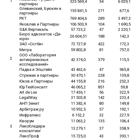
1
325 569,4
54
6 029,1
партнеры
Олевинский, Буюкян и
155 841,5
271
677,6
партнеры
РКТ
769 404,6
289
3 497,3
Яковлев и Партнеры
106 503,9
104
1 690,5
S&K Вертикаль
57 723,2
47
2 220,1
Бюро адвокатов «Де-
26 604,51
188
142,3
юре»
ЗАО «Сотби»
72 727,8
422
172,3
Митра
59 802,8
81
757,0
ООО «Лаборатория
2
антикризисных
42 374,0
379
115,5
исследований»
Падва и Эпштейн
43 462,6
47
965,8
Стрижак и партнеры
30 470,1
228
139,8
Юков и Партнеры
44 155,8
216
252,3
ЮрТехКонсалт
46 065,2
851
59,8
Art de Lex
17 436,1
56
322,9
LegalWay
31 503,8
142
233,4
АНП Зенит
11 382,4
80
149,8
Арбитраж.ру
10 952,5
57
192,1
Инфралекс
6 152,2
32
227,9
Кворум
11 063,2
135
106,4
3
ЛексКледере
13 279,1
37
358,9
консалтинг
ЛексПроф
15 725,0
43
393,1