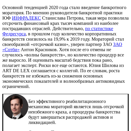
Основной тенденцией 2020 года стало введение банкротного
моратория. По мнению руководителя банкротной практики
ЮФ
ИНФРАЛЕКС
Станислава Петрова, такая мера позволила
отсрочить финансовый крах тысяч компаний из наиболее
пострадавших отраслей. Действительно,
по статистике
Федресурса
, в прошлом году количество корпоративных
банкротств снизилось на 19,9% к 2019 году. Мораторий стал
своеобразной «отсрочкой казни», уверен партнер ЗАО
ЗАО
«Сотби»
Антон Красников. Хотя после его отмены не
случилось «волны банкротств», но количество процедур все
же выросло. И оценивать масштаб бедствия пока рано,
полагает эксперт. Риски все еще остаются. Юлия Шилова из
ART DE LEX
соглашается с коллегой. По ее словам, роста
банкротств не избежать из-за снижения основных
экономических показателей и волнообразных антиковидных
ограничений.
Без эффективного реабилитационного
механизма мораторий является лишь отсрочкой
неизбежного краха, а процедуры банкротства
будут завершаться распродажей активов и
ликвидацией.