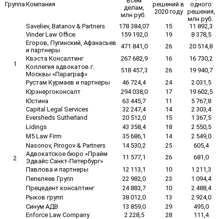
всем
Группа
Компания
решений в
одного
делам,
2020 году
решения,
млн руб.
млн руб.
Saveliev, Batanov & Partners
178 384,07
15
11 892,3
Vinder Law Office
159 192,0
19
8 378,5
Егоров, Пугинский, Афанасьев
471 841,0
26
20 514,8
и партнеры
Квэста Консалтинг
267 682,9
16
16 730,2
1
Коллегия адвокатов г.
518 457,3
26
19 940,7
Москвы «Параграф»
Рустам Курмаев и партнеры
46 724,4
24
2 031,5
Юрэнергоконсалт
294 038,0
17
19 602,5
Юстина
63 445,7
11
5 767,8
Capital Legal Services
32 247,4
14
2 303,4
Eversheds Sutherland
20 512,0
15
1 367,5
Lidings
43 358,4
18
2 550,5
M5 Law Firm
35 686,1
14
2 549,0
Nasonov, Pirogov & Partners
14 530,2
25
605,4
Адвокатское бюро «Прайм
11 577,1
26
681,0
2
Эдвайс Санкт-Петербург»
Павлова и партнеры
12 113,1
10
1 211,3
Пепеляев Групп
22 982,0
23
1 094,4
Прецедент консалтинг
24 883,7
10
2 488,4
Рыков групп
38 012,0
13
2 924,0
Синум АДВ
13 859,0
29
495,0
Enforce Law Company
2 228,5
28
111,4