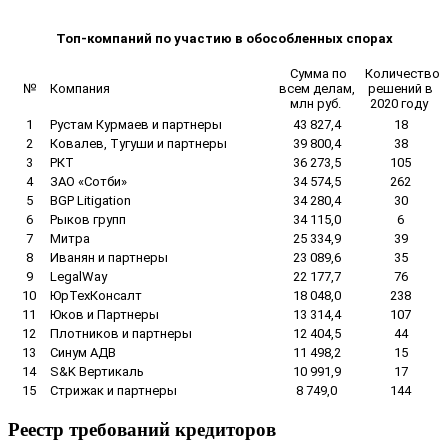
Топ-компаний по участию в обособленных спорах
Сумма по
Количество
№
Компания
всем делам,
решений в
млн руб.
2020 году
1
Рустам Курмаев и партнеры
43 827,4
18
2
Ковалев, Тугуши и партнеры
39 800,4
38
3
РКТ
36 273,5
105
4
ЗАО «Сотби»
34 574,5
262
5
BGP Litigation
34 280,4
30
6
Рыков групп
34 115,0
6
7
Митра
25 334,9
39
8
Иванян и партнеры
23 089,6
35
9
LegalWay
22 177,7
76
10
ЮрТехКонсалт
18 048,0
238
11
Юков и Партнеры
13 314,4
107
12
Плотников и партнеры
12 404,5
44
13
Синум АДВ
11 498,2
15
14
S&K Вертикаль
10 991,9
17
15
Стрижак и партнеры
8 749,0
144
Реестр требований кредиторов