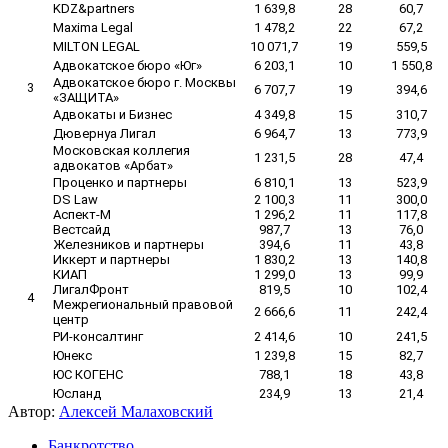
KDZ&partners
1 639,8
28
60,7
Maxima Legal
1 478,2
22
67,2
MILTON LEGAL
10 071,7
19
559,5
Адвокатское бюро «Юг»
6 203,1
10
1 550,8
Адвокатское бюро г. Москвы
3
6 707,7
19
394,6
«ЗАЩИТА»
Адвокаты и Бизнес
4 349,8
15
310,7
Дювернуа Лигал
6 964,7
13
773,9
Московская коллегия
1 231,5
28
47,4
адвокатов «Арбат»
Проценко и партнеры
6 810,1
13
523,9
DS Law
2 100,3
11
300,0
Аспект-М
1 296,2
11
117,8
Вестсайд
987,7
13
76,0
Железников и партнеры
394,6
11
43,8
Иккерт и партнеры
1 830,2
13
140,8
КИАП
1 299,0
13
99,9
ЛигалФронт
819,5
10
102,4
4
Межрегиональный правовой
2 666,6
11
242,4
центр
РИ-консалтинг
2 414,6
10
241,5
Юнекс
1 239,8
15
82,7
ЮС КОГЕНС
788,1
18
43,8
Юсланд
234,9
13
21,4
Автор:
Алексей Малаховский
Банкротство