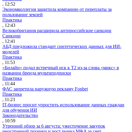
, 12:52
Экономколлегия защитила компанию от переплаты за
пользование землей
Практика
, 12:43
Великобритания расширила антироссийские санкции
Санкции
, 12:41
АБД предложила стандарт синтетических данных для ИИ-
моделей
Практика
, 11:53
«Билайн» подал встречный иск к Т2 из-за слова «микс» в
названии бренда мультиподписки
Практика
, 11:44
ФАС запретила наружную рекламу Fonbet
Практика
, 11:23
IT-бизнес просит упростить использование данных граждан
для обучения ИИ
Законодательство
, 10:59
Утренний обзор за 6 августа: ужесточение закупок
иностранной техники и рост рынка M&A за счет