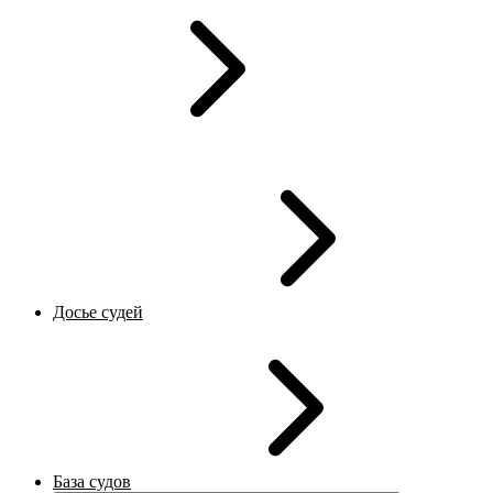
Досье судей
База судов