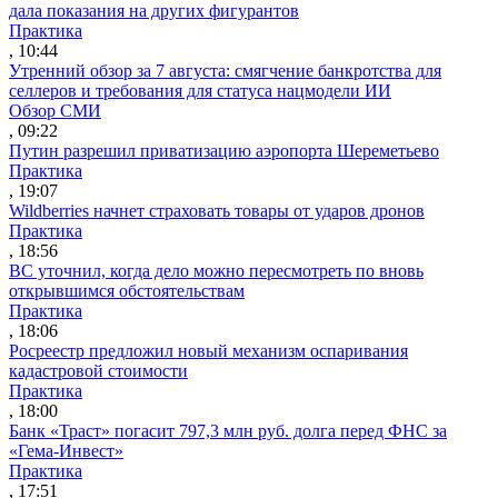
дала показания на других фигурантов
Практика
, 10:44
Утренний обзор за 7 августа: смягчение банкротства для
селлеров и требования для статуса нацмодели ИИ
Обзор СМИ
, 09:22
Путин разрешил приватизацию аэропорта Шереметьево
Практика
, 19:07
Wildberries начнет страховать товары от ударов дронов
Практика
, 18:56
ВС уточнил, когда дело можно пересмотреть по вновь
открывшимся обстоятельствам
Практика
, 18:06
Росреестр предложил новый механизм оспаривания
кадастровой стоимости
Практика
, 18:00
Банк «Траст» погасит 797,3 млн руб. долга перед ФНС за
«Гема-Инвест»
Практика
, 17:51