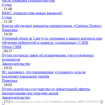
после проверки Генпрокуратуры
Судьи
, 11:48
ВККС открыла семь новых вакансий
Судьи
, 11:28
Власти обсуждают варианты приватизации «Сирены-Трэвел»
Практика
, 10:50
Утренний обзор за 5 августа: поправки о защите контента при
обучении нейросетей и правила «социальных» СЗПК
Обзор СМИ
, 09:37
Путин подписал закон об ограничениях для осужденных
релокантов
Законодательство
, 19:32
ВС напомнил, что прекращение уголовного дела не
исключает взыскания ущерба
Практика
, 18:02
Путин освободил государство от обязательной оферты
миноритариям при передаче акций
Законодательство
, 17:16
Реклама
Адвокатское бюро Санкт-Петербурга «Вертикаль» ИНН 7841290773
Реклама
АО"Право.ру" ИНН: 7708095468