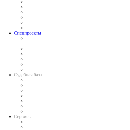
Законодательство
Процесс
Исследования
Рынок юридических услуг
Юридическое сообщество
Важнейшие правовые темы в прессе
Спецпроекты
Подкаст «В здравом уме
и твёрдой памяти»
Legal Design
Банкротная панорама
Советы для литигаторов
Сговоры на торгах
Авто
Судебная база
Картотека арбитражных дел
Решения арбитражных судов
Календарь рассмотрения арбитражных дел
Досье судей
Информация о судах
RSS лента новостей
Вакансии для юристов
Сервисы
Справочно-правовая система
Casebook: мониторинг дел