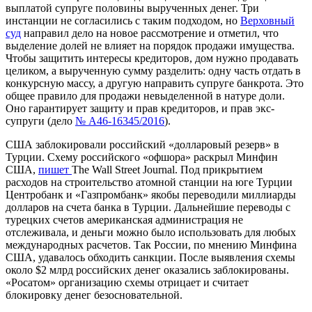
выплатой супруге половины вырученных денег. Три
инстанции не согласились с таким подходом, но
Верховный
суд
направил дело на новое рассмотрение и отметил, что
выделение долей не влияет на порядок продажи имущества.
Чтобы защитить интересы кредиторов, дом нужно продавать
целиком, а вырученную сумму разделить: одну часть отдать в
конкурсную массу, а другую направить супруге банкрота. Это
общее правило для продажи невыделенной в натуре доли.
Оно гарантирует защиту и прав кредиторов, и прав экс-
супруги (дело
№ А46-16345/2016
).
США
заблокировали
российский «долларовый резер
в» в
Турции
. Схему российского «офшора» раскрыл Минфин
США,
пишет
The Wall Street Journal. Под прикрытием
расходов на строительство атомной станции на юге Турции
Центробанк и «Газпромбанк» якобы переводили миллиарды
долларов на счета банка в Турции. Дальнейшие переводы с
турецких счетов американская администрация не
отслеживала, и деньги можно было использовать для любых
международных расчетов. Так России, по мнению Минфина
США, удавалось обходить санкции. После выявления схемы
около $2 млрд российских денег оказались заблокированы.
«Росатом» организацию схемы отрицает и считает
блокировку денег безосновательной.