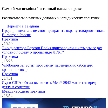
Cамый масштабный и точный канал о праве
Рассказываем о важных деловых и юридических событиях.
Перейти в Telegram
Предприниматель не смог прекратить охрану товарного знака
Burberry в России
Практика
, 15:50
Экс-директора Popcorn Books приговорили к четырем годам
условно по делу о пропаганде ЛГБТ*
Практика
, 15:25
Wildberries запустит программу партнерских хабов для
хранения товаров
Практика
, 14:31
Суд в США обязал выплатить Meta* $942 млн из-за вреда
детям в соцсетях
Международная практика
, 13:54