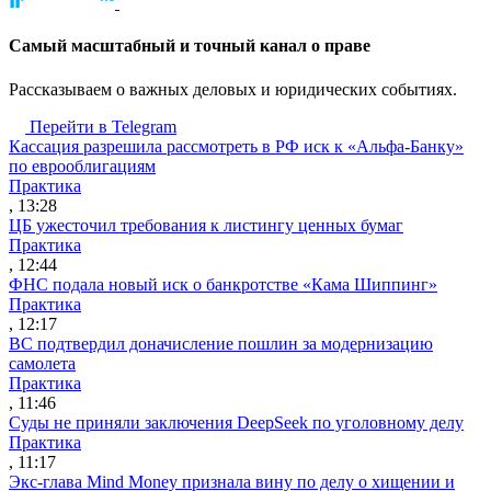
Cамый масштабный и точный канал о праве
Рассказываем о важных деловых и юридических событиях.
Перейти в Telegram
Кассация разрешила рассмотреть в РФ иск к «Альфа-Банку»
по еврооблигациям
Практика
, 13:28
ЦБ ужесточил требования к листингу ценных бумаг
Практика
, 12:44
ФНС подала новый иск о банкротстве «Кама Шиппинг»
Практика
, 12:17
ВС подтвердил доначисление пошлин за модернизацию
самолета
Практика
, 11:46
Суды не приняли заключения DeepSeek по уголовному делу
Практика
, 11:17
Экс-глава Mind Money признала вину по делу о хищении и