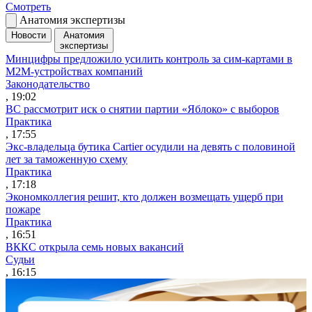
Смотреть
Анатомия экспертизы
Новости
Анатомия
экспертизы
Минцифры предложило усилить контроль за сим-картами в
M2M-устройствах компаний
Законодательство
, 19:02
ВС рассмотрит иск о снятии партии «Яблоко» с выборов
Практика
, 17:55
Экс-владельца бутика Cartier осудили на девять с половиной
лет за таможенную схему
Практика
, 17:18
Экономколлегия решит, кто должен возмещать ущерб при
пожаре
Практика
, 16:51
ВККС открыла семь новых вакансий
Судьи
, 16:15