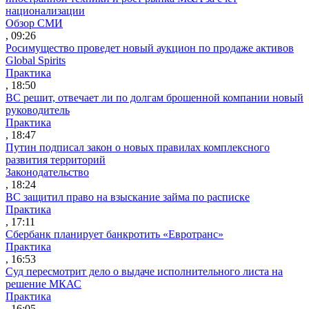
национализации
Обзор СМИ
, 09:26
Росимущество проведет новый аукцион по продаже активов
Global Spirits
Практика
, 18:50
ВС решит, отвечает ли по долгам брошенной компании новый
руководитель
Практика
, 18:47
Путин подписал закон о новых правилах комплексного
развития территорий
Законодательство
, 18:24
ВС защитил право на взыскание займа по расписке
Практика
, 17:11
Сбербанк планирует банкротить «Евротранс»
Практика
, 16:53
Суд пересмотрит дело о выдаче исполнительного листа на
решение МКАС
Практика
, 16:05