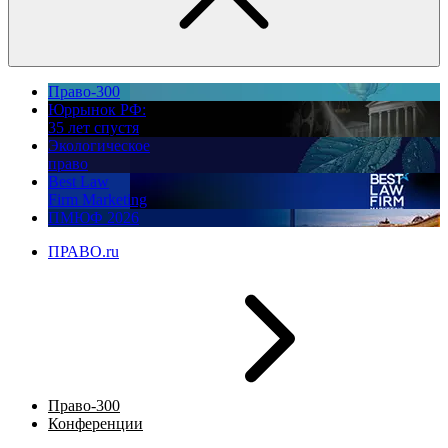
Право-300
Юррынок РФ:
35 лет спустя
Экологическое
право
Best Law
Firm Marketing
ПМЮФ 2026
ПРАВО.ru
Право-300
Конференции