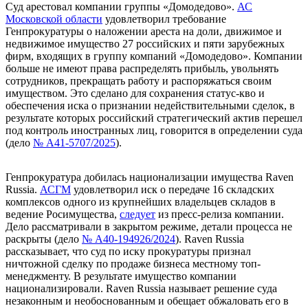
Суд
арестовал
компании группы «Домодедово».
АС
Московской области
удовлетворил требование
Генпрокуратуры о наложении ареста на доли, движимое и
недвижимое имущество 27 российских и пяти зарубежных
фирм, входящих в группу компаний «Домодедово». Компании
больше не имеют права распределять прибыль, увольнять
сотрудников, прекращать работу и распоряжаться своим
имуществом. Это сделано для сохранения статус-кво и
обеспечения иска о признании недействительными сделок, в
результате которых российский стратегический актив перешел
под контроль иностранных лиц, говорится в определении суда
(дело
№ А41-5707/2025
).
Генпрокуратура
добилась
национализации имущества Raven
Russia
.
АСГМ
удовлетворил иск о передаче 16 складских
комплексов одного из крупнейших владельцев складов в
ведение Росимущества,
следует
из пресс-релиза компании.
Дело рассматривали в закрытом режиме, детали процесса не
раскрыты (дело
№ А40-194926/2024
). Raven Russia
рассказывает, что суд по иску прокуратуры признал
ничтожной сделку по продаже бизнеса местному топ-
менеджменту. В результате имущество компании
национализировали. Raven Russia называет решение суда
незаконным и необоснованным и обещает обжаловать его в