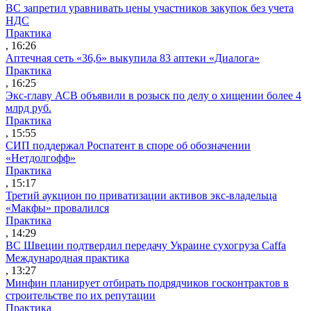
ВС запретил уравнивать цены участников закупок без учета
НДС
Практика
, 16:26
Аптечная сеть «36,6» выкупила 83 аптеки «Диалога»
Практика
, 16:25
Экс-главу АСВ объявили в розыск по делу о хищении более 4
млрд руб.
Практика
, 15:55
СИП поддержал Роспатент в споре об обозначении
«Нетдолгофф»
Практика
, 15:17
Третий аукцион по приватизации активов экс-владельца
«Макфы» провалился
Практика
, 14:29
ВС Швеции подтвердил передачу Украине сухогруза Caffa
Международная практика
, 13:27
Минфин планирует отбирать подрядчиков госконтрактов в
строительстве по их репутации
Практика