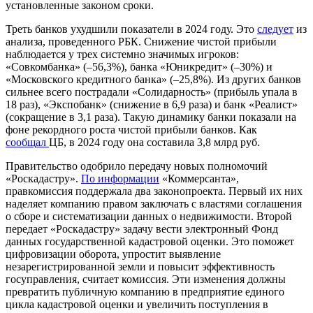
установленные законом сроки.
Треть
банков
ухудшили показатели в 2024 году.
Это
следует
из
анализа, проведенного РБК. Снижение чистой прибыли
наблюдается у трех системно значимых игроков:
«Совкомбанка» (–56,3%), банка «Юникредит» (–30%) и
«Московского кредитного банка» (–25,8%). Из других банков
сильнее всего пострадали «Солидарность» (прибыль упала в
18 раз), «Экспобанк» (снижение в 6,9 раза) и банк «Реалист»
(сокращение в 3,1 раза). Такую динамику банки показали на
фоне рекордного роста чистой прибыли банков. Как
сообщал
ЦБ, в 2024 году она составила 3,8 млрд руб.
Правительство
одобрило
передачу новых полномочий
«Роскадастру».
По информации
«Коммерсанта»,
правкомиссия поддержала два законопроекта. Первый их них
наделяет компанию правом заключать с властями соглашения
о сборе и систематизации данных о недвижимости. Второй
передает «Роскадастру» задачу вести электронный Фонд
данных государственной кадастровой оценки. Это поможет
цифровизации оборота, упростит выявление
незарегистрированной земли и повысит эффективность
госуправления, считает комиссия. Эти изменения должны
превратить публичную компанию в предприятие единого
цикла кадастровой оценки и увеличить поступления в