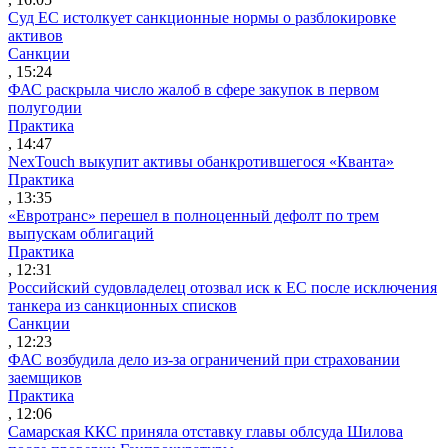
Суд ЕС истолкует санкционные нормы о разблокировке
активов
Санкции
, 15:24
ФАС раскрыла число жалоб в сфере закупок в первом
полугодии
Практика
, 14:47
NexTouch выкупит активы обанкротившегося «Кванта»
Практика
, 13:35
«Евротранс» перешел в полноценный дефолт по трем
выпускам облигаций
Практика
, 12:31
Российский судовладелец отозвал иск к ЕС после исключения
танкера из санкционных списков
Санкции
, 12:23
ФАС возбудила дело из-за ограничений при страховании
заемщиков
Практика
, 12:06
Самарская ККС приняла отставку главы облсуда Шилова