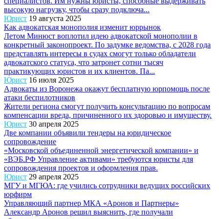
специалистов. Им нужны юристы, способные выдерживать
высокую нагрузку, чтобы сразу подключа...
Юрист
19 августа 2025
Как адвокатская монополия изменит юррынок
Летом Минюст воплотил идею адвокатской монополии в
конкретный законопроект. По задумке ведомства, с 2028 года
представлять интересы в судах смогут только обладатели
адвокатского статуса, что затронет сотни тысяч
практикующих юристов и их клиентов. Па...
Юрист
16 июля 2025
Адвокаты из Воронежа окажут бесплатную юрпомощь после
атаки беспилотников
Жители региона смогут получить консультацию по вопросам
компенсации вреда, причиненного их здоровью и имуществу.
Юрист
30 апреля 2025
Две компании объявили тендеры на юридическое
сопровождение
«Московской объединенной энергетической компании» и
«ВЭБ.РФ Управление активами» требуются юристы для
сопровождения проектов и оформления прав.
Юрист
29 апреля 2025
МГУ и МГЮА: где учились сотрудники ведущих российских
юрфирм
Управляющий партнер МКА «Аронов и Партнеры»
Александр Аронов решил выяснить, где получали