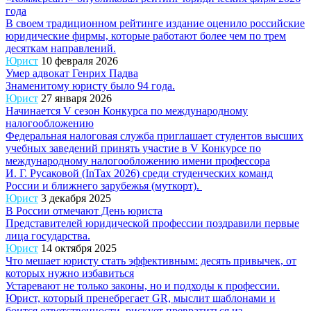
года
В своем традиционном рейтинге издание оценило российские
юридические фирмы, которые работают более чем по трем
десяткам направлений.
Юрист
10 февраля 2026
Умер адвокат Генрих Падва
Знаменитому юристу было 94 года.
Юрист
27 января 2026
Начинается V сезон Конкурса по международному
налогообложению
Федеральная налоговая служба приглашает студентов высших
учебных заведений принять участие в V Конкурсе по
международному налогообложению имени профессора
И. Г. Русаковой (InTax 2026) среди студенческих команд
России и ближнего зарубежья (муткорт).
Юрист
3 декабря 2025
В России отмечают День юриста
Представителей юридической профессии поздравили первые
лица государства.
Юрист
14 октября 2025
Что мешает юристу стать эффективным: десять привычек, от
которых нужно избавиться
Устаревают не только законы, но и подходы к профессии.
Юрист, который пренебрегает GR, мыслит шаблонами и
боится ответственности, рискует превратиться из