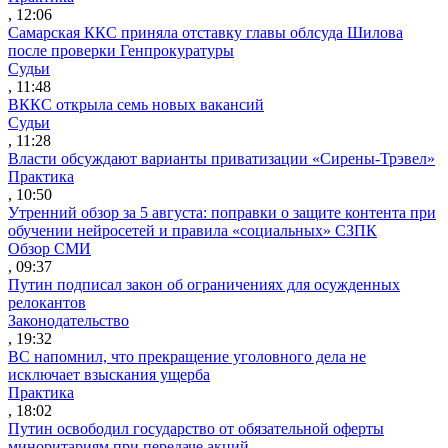
, 12:06
Самарская ККС приняла отставку главы облсуда Шилова
после проверки Генпрокуратуры
Судьи
, 11:48
ВККС открыла семь новых вакансий
Судьи
, 11:28
Власти обсуждают варианты приватизации «Сирены-Трэвел»
Практика
, 10:50
Утренний обзор за 5 августа: поправки о защите контента при
обучении нейросетей и правила «социальных» СЗПК
Обзор СМИ
, 09:37
Путин подписал закон об ограничениях для осужденных
релокантов
Законодательство
, 19:32
ВС напомнил, что прекращение уголовного дела не
исключает взыскания ущерба
Практика
, 18:02
Путин освободил государство от обязательной оферты
миноритариям при передаче акций