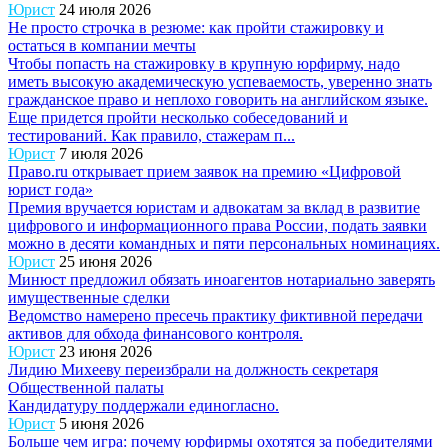
Юрист
24 июля 2026
Не просто строчка в резюме: как пройти стажировку и
остаться в компании мечты
Чтобы попасть на стажировку в крупную юрфирму, надо
иметь высокую академическую успеваемость, уверенно знать
гражданское право и неплохо говорить на английском языке.
Еще придется пройти несколько собеседований и
тестирований. Как правило, стажерам п...
Юрист
7 июля 2026
Право.ru открывает прием заявок на премию «Цифровой
юрист года»
Премия вручается юристам и адвокатам за вклад в развитие
цифрового и информационного права России, подать заявки
можно в десяти командных и пяти персональных номинациях.
Юрист
25 июня 2026
Минюст предложил обязать иноагентов нотариально заверять
имущественные сделки
Ведомство намерено пресечь практику фиктивной передачи
активов для обхода финансового контроля.
Юрист
23 июня 2026
Лидию Михееву переизбрали на должность секретаря
Общественной палаты
Кандидатуру поддержали единогласно.
Юрист
5 июня 2026
Больше чем игра: почему юрфирмы охотятся за победителями