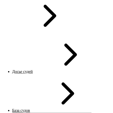
Досье судей
База судов