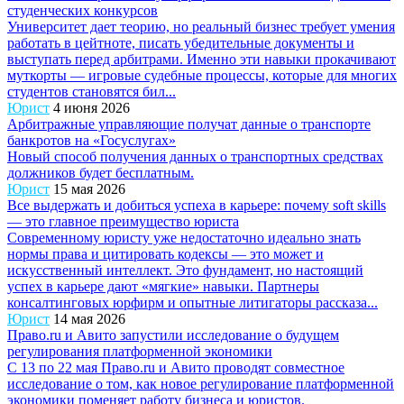
студенческих конкурсов
Университет дает теорию, но реальный бизнес требует умения
работать в цейтноте, писать убедительные документы и
выступать перед арбитрами. Именно эти навыки прокачивают
муткорты — игровые судебные процессы, которые для многих
студентов становятся бил...
Юрист
4 июня 2026
Арбитражные управляющие получат данные о транспорте
банкротов на «Госуслугах»
Новый способ получения данных о транспортных средствах
должников будет бесплатным.
Юрист
15 мая 2026
Все выдержать и добиться успеха в карьере: почему soft skills
— это главное преимущество юриста
Современному юристу уже недостаточно идеально знать
нормы права и цитировать кодексы — это может и
искусственный интеллект. Это фундамент, но настоящий
успех в карьере дают «мягкие» навыки. Партнеры
консалтинговых юрфирм и опытные литигаторы рассказа...
Юрист
14 мая 2026
Право.ru и Авито запустили исследование о будущем
регулирования платформенной экономики
С 13 по 22 мая Право.ru и Авито проводят совместное
исследование о том, как новое регулирование платформенной
экономики поменяет работу бизнеса и юристов.