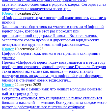
стратегического советника в рядового клерка. Сегодня успех
определяется не количеством часов, пр...
Юрист
7 октября 2025
«Цифровой юрист года»: последний шанс принять участие в
премии
Заканчивается сбор заявок на участие в премии «Цифровой
юрист года», которая в этот раз проходит при
организационной поддержке Право.ru. Вместе с членом
экспертного совета премии и директорами юридических
департаментов крупных компаний рассказываем,...
Юрист
10 сентября 2025
Цифровой юрист года: для кого эта премия и как принять
участие
Премия «Цифровой юрист года» возвращается и в этом году
пройдет при организационной поддержке Право.ru. Сегодня
такая премия актуальна как никогда — юристы видят
растущую роль инхаус-команд в цифровой трансформации
бизнеса и отмечают новых технологич...
Юрист
22 августа 2025
Без опыта, но с амбициями: что мешает молодым юристам
найти первую работу
Рекрутеры отмечают, что кандидатов на рынке становится
больше, а вакансий — меньше. Конкуренция за каждое место
растет, и работодатели все тщательнее отбирают