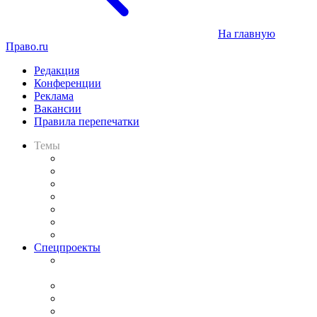
На главную
Право.ru
Редакция
Конференции
Реклама
Вакансии
Правила перепечатки
Темы
Практика
Законодательство
Процесс
Исследования
Рынок юридических услуг
Юридическое сообщество
Важнейшие правовые темы в прессе
Спецпроекты
Подкаст «В здравом уме
и твёрдой памяти»
Legal Design
Банкротная панорама
Советы для литигаторов