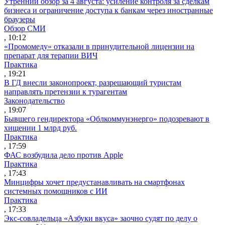
Утренний обзор за 4 августа: усиление контроля за сделкам
бизнеса и ограничение доступа к банкам через иностранные
браузеры
Обзор СМИ
, 10:12
«Промомеду» отказали в принудительной лицензии на
препарат для терапии ВИЧ
Практика
, 19:21
В ГД внесли законопроект, разрешающий туристам
направлять претензии к турагентам
Законодательство
, 19:07
Бывшего гендиректора «Облкоммунэнерго» подозревают в
хищении 1 млрд руб.
Практика
, 17:59
ФАС возбудила дело против Apple
Практика
, 17:43
Минцифры хочет предустанавливать на смартфонах
системных помощников с ИИ
Практика
, 17:33
Экс-совладельца «Азбуки вкуса» заочно судят по делу о