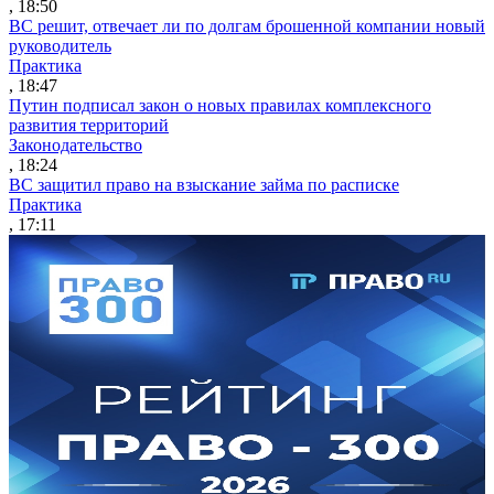
, 18:50
ВС решит, отвечает ли по долгам брошенной компании новый
руководитель
Практика
, 18:47
Путин подписал закон о новых правилах комплексного
развития территорий
Законодательство
, 18:24
ВС защитил право на взыскание займа по расписке
Практика
, 17:11