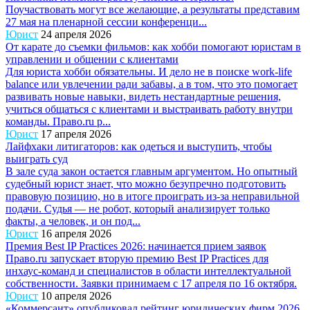
Поучаствовать могут все желающие, а результаты представим
27 мая на пленарной сессии конференци...
Юрист
24 апреля 2026
От карате до съемки фильмов: как хобби помогают юристам в
управлении и общении с клиентами
Для юриста хобби обязательны. И дело не в поиске work-life
balance или увлечении ради забавы, а в том, что это помогает
развивать новые навыки, видеть нестандартные решения,
учиться общаться с клиентами и выстраивать работу внутри
команды. Право.ru р...
Юрист
17 апреля 2026
Лайфхаки литигаторов: как одеться и выступить, чтобы
выиграть суд
В зале суда закон остается главным аргументом. Но опытный
судебный юрист знает, что можно безупречно подготовить
правовую позицию, но в итоге проиграть из-за неправильной
подачи. Судья — не робот, который анализирует только
факты, а человек, и он под...
Юрист
16 апреля 2026
Премия Best IP Practices 2026: начинается прием заявок
Право.ru запускает вторую премию Best IP Practices для
инхаус-команд и специалистов в области интеллектуальной
собственности. Заявки принимаем с 17 апреля по 16 октября.
Юрист
10 апреля 2026
«Коммерсант» опубликовал рейтинг юридических фирм 2026