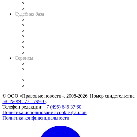
Сговоры на торгах
Авто
Судебная база
Картотека арбитражных дел
Решения арбитражных судов
Календарь рассмотрения арбитражных дел
Досье судей
Информация о судах
RSS лента новостей
Вакансии для юристов
Сервисы
Справочно-правовая система
Casebook: мониторинг дел
и компаний
Caselook: поиск и анализ практики
CASE.ONE: управление юридической службой
© ООО «Правовые новости». 2008-2026.
Номер свидетельства
ЭЛ № ФС 77 - 79910
.
Телефон редакции:
+7 (495) 645 37 60
Политика использования cookie-файлов
Политика конфиденциальности