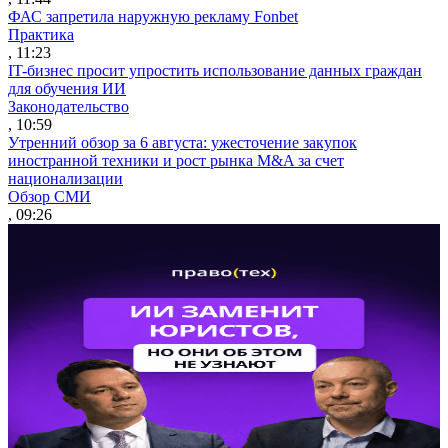
ФАС запретила наружную рекламу Fonbet
Практика
, 11:23
IT-бизнес просит упростить использование данных граждан
для обучения ИИ
Законодательство
, 10:59
Утренний обзор за 6 августа: ужесточение закупок
иностранной техники и рост рынка M&A за счет
национализации
Обзор СМИ
, 09:26