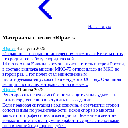
На главную
Материалы с тегом «Юрист»
Юрист
3 августа 2026
«Страшно — и страшно интересно»: космонавт Кикина о том,
что роднит ее работу с юридической
14 июля Анна Кикина, космонавт-испытатель и герой России,
в составе экипажа миссии МКС-75 отправилась на МКС во
второй раз. Этот полет стал единственным
пилотируемым запуском с Байконура в 2026 году. Она пятая
женщина в стране, которая слетала в косм...
Юрист
31 июля 2026
Репетировать перед семьей и не таращиться на судью: как
литигатору успешно выступить на заседании
Если правовая ситуация неоднозначна, а аргументы сторон
сопоставимы по убедительности, исход спора во многом
зависит от профессионализма юриста. Значение имеют не
только знание закона и умение работать с доказательствами,
но и внешний вид юриста, убе...