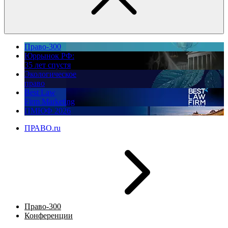
Право-300
Юррынок РФ:
35 лет спустя
Экологическое
право
Best Law
Firm Marketing
ПМЮФ 2026
ПРАВО.ru
Право-300
Конференции