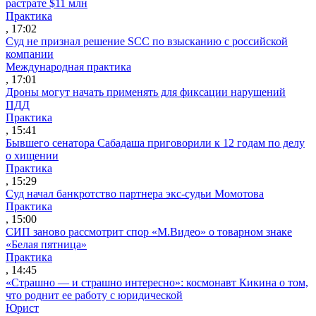
растрате $11 млн
Практика
, 17:02
Суд не признал решение SCC по взысканию с российской
компании
Международная практика
, 17:01
Дроны могут начать применять для фиксации нарушений
ПДД
Практика
, 15:41
Бывшего сенатора Сабадаша приговорили к 12 годам по делу
о хищении
Практика
, 15:29
Суд начал банкротство партнера экс-судьи Момотова
Практика
, 15:00
СИП заново рассмотрит спор «М.Видео» о товарном знаке
«Белая пятница»
Практика
, 14:45
«Страшно — и страшно интересно»: космонавт Кикина о том,
что роднит ее работу с юридической
Юрист