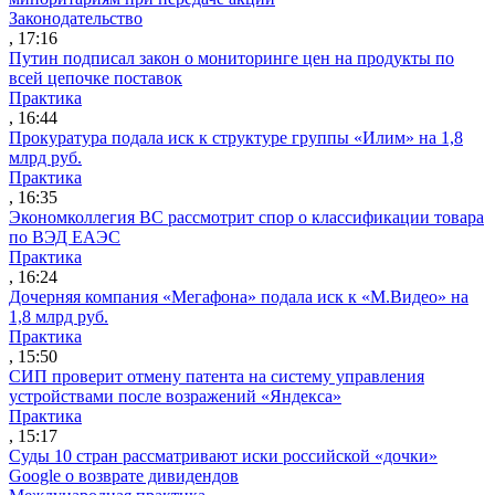
Законодательство
, 17:16
Путин подписал закон о мониторинге цен на продукты по
всей цепочке поставок
Практика
, 16:44
Прокуратура подала иск к структуре группы «Илим» на 1,8
млрд руб.
Практика
, 16:35
Экономколлегия ВС рассмотрит спор о классификации товара
по ВЭД ЕАЭС
Практика
, 16:24
Дочерняя компания «Мегафона» подала иск к «М.Видео» на
1,8 млрд руб.
Практика
, 15:50
СИП проверит отмену патента на систему управления
устройствами после возражений «Яндекса»
Практика
, 15:17
Суды 10 стран рассматривают иски российской «дочки»
Google о возврате дивидендов