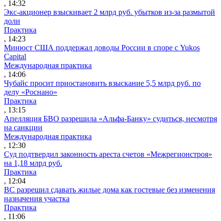
, 14:32
Экс-акционер взыскивает 2 млрд руб. убытков из-за размытой
доли
Практика
, 14:23
Минюст США поддержал доводы России в споре с Yukos
Capital
Международная практика
, 14:06
Чубайс просит приостановить взыскание 5,5 млрд руб. по
делу «Роснано»
Практика
, 13:15
Апелляция БВО разрешила «Альфа-Банку» судиться, несмотря
на санкции
Международная практика
, 12:30
Суд подтвердил законность ареста счетов «Межрегионстроя»
на 1,18 млрд руб.
Практика
, 12:04
ВС разрешил сдавать жилые дома как гостевые без изменения
назначения участка
Практика
, 11:06