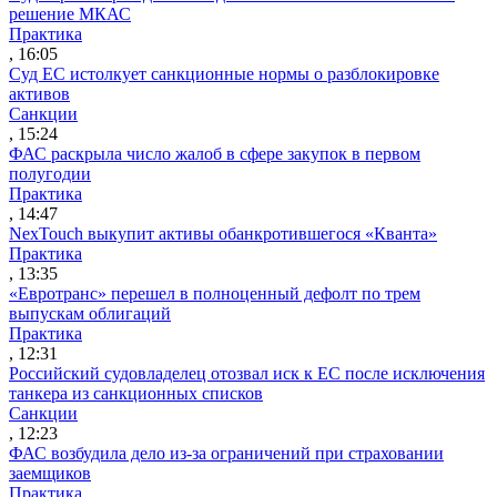
решение МКАС
Практика
, 16:05
Суд ЕС истолкует санкционные нормы о разблокировке
активов
Санкции
, 15:24
ФАС раскрыла число жалоб в сфере закупок в первом
полугодии
Практика
, 14:47
NexTouch выкупит активы обанкротившегося «Кванта»
Практика
, 13:35
«Евротранс» перешел в полноценный дефолт по трем
выпускам облигаций
Практика
, 12:31
Российский судовладелец отозвал иск к ЕС после исключения
танкера из санкционных списков
Санкции
, 12:23
ФАС возбудила дело из-за ограничений при страховании
заемщиков
Практика