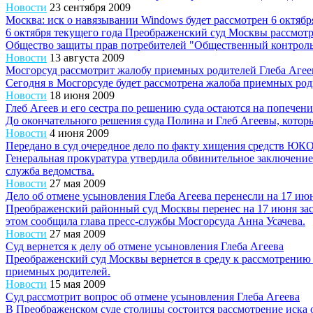
Новости
23 сентября 2009
Москва: иск о навязывании Windows будет рассмотрен 6 октябр
6 октября текущего года Преображенский суд Москвы рассмот
Общество защиты прав потребителей "Общественный контроль
Новости
13 августа 2009
Мосгорсуд рассмотрит жалобу приемных родителей Глеба Агее
Сегодня в Мосгорсуде будет рассмотрена жалоба приемных ро
Новости
18 июня 2009
Глеб Агеев и его сестра по решению суда остаются на попечени
До окончательного решения суда Полина и Глеб Агеевы, которы
Новости
4 июня 2009
Передано в суд очередное дело по факту хищения средств ЮК
Генеральная прокуратура утвердила обвинительное заключени
служба ведомства.
Новости
27 мая 2009
Дело об отмене усыновления Глеба Агеева перенесли на 17 ию
Преображенский районный суд Москвы перенес на 17 июня зас
этом сообщила глава пресс-службы Мосгорсуда Анна Усачева.
Новости
27 мая 2009
Суд вернется к делу об отмене усыновления Глеба Агеева
Преображенский суд Москвы вернется в среду к рассмотрению 
приемных родителей.
Новости
15 мая 2009
Суд рассмотрит вопрос об отмене усыновления Глеба Агеева
В Преображенском суде столицы состоится рассмотрение иска 