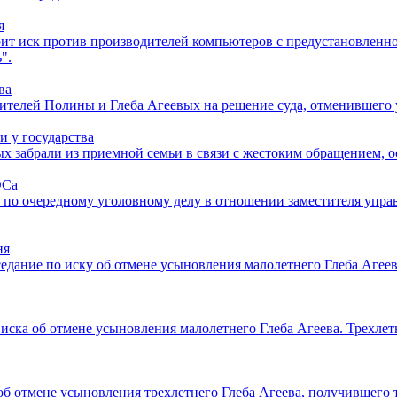
я
рит иск против производителей компьютеров с предустановленн
".
ва
дителей Полины и Глеба Агеевых на решение суда, отменившего
и у государства
х забрали из приемной семьи в связи с жестоким обращением, о
ОСа
е по очередному уголовному делу в отношении заместителя упр
ня
едание по иску об отмене усыновления малолетнего Глеба Агеев
иска об отмене усыновления малолетнего Глеба Агеева. Трехлет
об отмене усыновления трехлетнего Глеба Агеева, получившего