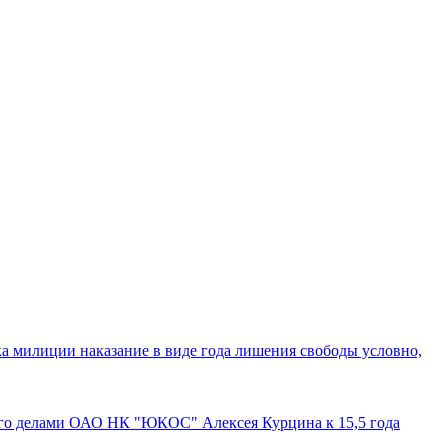
а милиции наказание в виде года лишения свободы условно,
го делами ОАО НК "ЮКОС" Алексея Курцина к 15,5 года