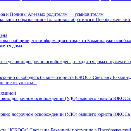
Глеба и Полины Агеевых родителям — усыновителям
ального образования «Гольяново» обратился в Преображенский 
дена
а сообщили, что информация о том, что Бахмина уже освобожде
жется дома.
а условно-досрочно освобождена, находится дома с мужем и тр
срочно освободить бывшего юриста ЮКОСа Светлану Бахмину, п
ение от уплаты...
ахминой
словно-досрочном освобождении (УДО) бывшего юриста ЮКОСа
словно-досрочном освобождении (УДО) бывшего юриста ЮКОСа 
иста "ЮКОСа" Светланы Бахминой поступило в Преображенский