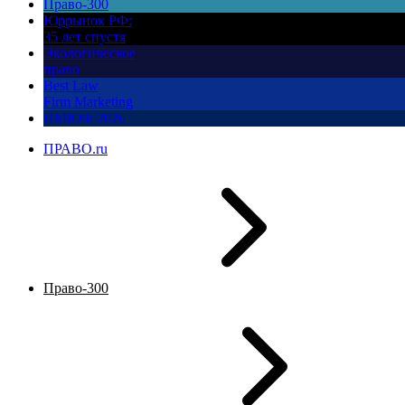
Право-300
Юррынок РФ:
35 лет спустя
Экологическое
право
Best Law
Firm Marketing
ПМЮФ 2026
ПРАВО.ru
Право-300