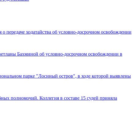
 о передаче ходатайства об условно-досрочном освобождении
етланы Бахминой об условно-досрочном освобождении в
ональном парке "Лосиный остров", в ходе которой выявлены
ных полномочий. Коллегия в составе 15 судей приняла