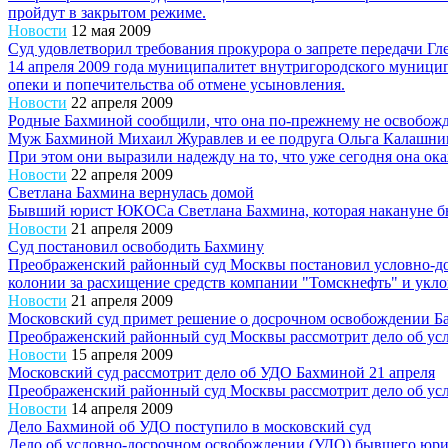
пройдут в закрытом режиме.
Новости
12 мая 2009
Суд удовлетворил требования прокурора о запрете передачи 
14 апреля 2009 года муниципалитет внутригородского муницип
опеки и попечительства об отмене усыновления.
Новости
22 апреля 2009
Родные Бахминой сообщили, что она по-прежнему не освобож
Муж Бахминой Михаил Журавлев и ее подруга Ольга Калашников
При этом они выразили надежду на то, что уже сегодня она ока
Новости
22 апреля 2009
Светлана Бахмина вернулась домой
Бывший юрист ЮКОСа Светлана Бахмина, которая накануне был
Новости
21 апреля 2009
Суд постановил освободить Бахмину
Преображенский районный суд Москвы постановил условно-до
колонии за расхищение средств компании "Томскнефть" и уклон
Новости
21 апреля 2009
Московский суд примет решение о досрочном освобождении Б
Преображенский районный суд Москвы рассмотрит дело об у
Новости
15 апреля 2009
Московский суд рассмотрит дело об УДО Бахминой 21 апреля
Преображенский районный суд Москвы рассмотрит дело об у
Новости
14 апреля 2009
Дело Бахминой об УДО поступило в московский суд
Дело об условно-досрочном освобождении (УДО) бывшего юр