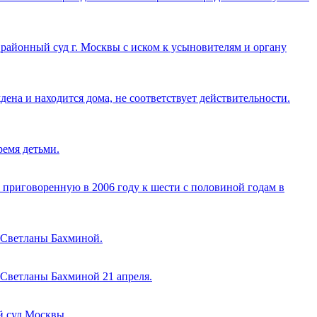
районный суд г. Москвы с иском к усыновителям и органу
на и находится дома, не соответствует действительности.
емя детьми.
риговоренную в 2006 году к шести с половиной годам в
 Светланы Бахминой.
Светланы Бахминой 21 апреля.
 суд Москвы.