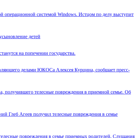
ой операционной системой Windows. Истцом по делу выступит
 усыновление детей
станутся на попечении государства.
авляющего делами ЮКОСа Алексея Курцина, сообщает пресс-
а, получившего телесные повреждения в приемной семье. Об
ний Глеб Агеев получил телесные повреждения в семье
 телесные повреждения в семье приемных родителей. Слушания