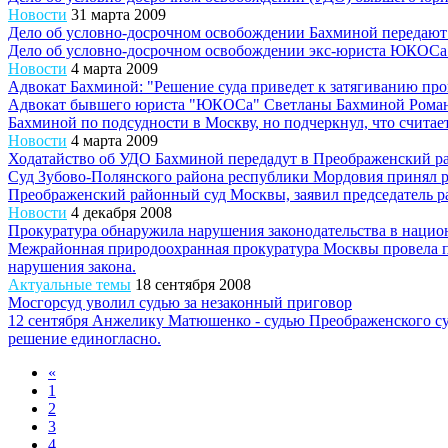
Новости
31 марта 2009
Дело об условно-досрочном освобождении Бахминой передают
Дело об условно-досрочном освобождении экс-юриста ЮКОСа 
Новости
4 марта 2009
Адвокат Бахминой: "Решение суда приведет к затягиванию про
Адвокат бывшего юриста "ЮКОСа" Светланы Бахминой Роман Го
Бахминой по подсудности в Москву, но подчеркнул, что считает 
Новости
4 марта 2009
Ходатайство об УДО Бахминой передадут в Преображенский р
Суд Зубово-Полянского района республики Мордовия принял 
Преображенский районный суд Москвы, заявил председатель р
Новости
4 декабря 2008
Прокуратура обнаружила нарушения законодательства в нацио
Межрайонная природоохранная прокуратура Москвы провела пр
нарушения закона.
Актуальные темы
18 сентября 2008
Мосгорсуд уволил судью за незаконный приговор
12 сентября Анжелику Матюшенко - судью Преображенского су
решение единогласно.
«
1
2
3
4