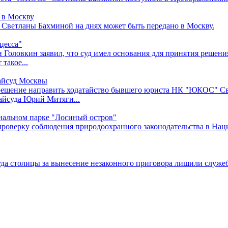
 в Москву
Светланы Бахминой на днях может быть передано в Москву.
цесса"
ловкин заявил, что суд имел основания для принятия решения
такое...
айсуд Москвы
решение направить ходатайство бывшего юриста НК "ЮКОС" Св
айсуда Юрий Митяги...
нальном парке "Лосиный остров"
оверку соблюдения природоохранного законодательства в Наци
да столицы за вынесение незаконного приговора лишили служеб