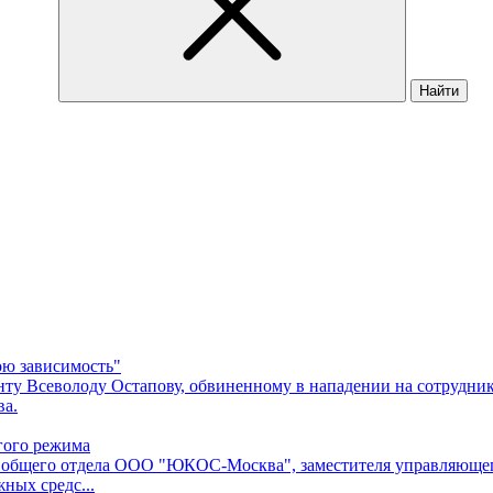
Найти
ою зависимость"
ту Всеволоду Остапову, обвиненному в нападении на сотрудник
ва.
гого режима
 общего отдела ООО "ЮКОС-Москва", заместителя управляюще
ных средс...