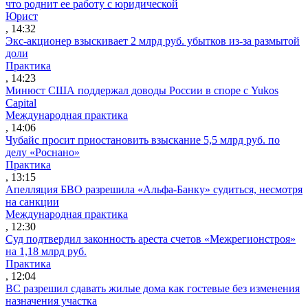
что роднит ее работу с юридической
Юрист
, 14:32
Экс-акционер взыскивает 2 млрд руб. убытков из-за размытой
доли
Практика
, 14:23
Минюст США поддержал доводы России в споре с Yukos
Capital
Международная практика
, 14:06
Чубайс просит приостановить взыскание 5,5 млрд руб. по
делу «Роснано»
Практика
, 13:15
Апелляция БВО разрешила «Альфа-Банку» судиться, несмотря
на санкции
Международная практика
, 12:30
Суд подтвердил законность ареста счетов «Межрегионстроя»
на 1,18 млрд руб.
Практика
, 12:04
ВС разрешил сдавать жилые дома как гостевые без изменения
назначения участка