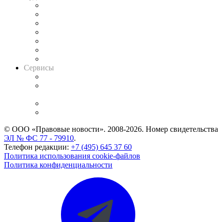
Картотека арбитражных дел
Решения арбитражных судов
Календарь рассмотрения арбитражных дел
Досье судей
Информация о судах
RSS лента новостей
Вакансии для юристов
Сервисы
Справочно-правовая система
Casebook: мониторинг дел
и компаний
Caselook: поиск и анализ практики
CASE.ONE: управление юридической службой
© ООО «Правовые новости». 2008-2026.
Номер свидетельства
ЭЛ № ФС 77 - 79910
.
Телефон редакции:
+7 (495) 645 37 60
Политика использования cookie-файлов
Политика конфиденциальности