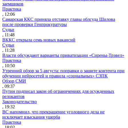
заемщиков
Практика
, 12:06
Самарская ККС приняла отставку главы облсуда Шилова
после проверки Генпрокуратуры
Судьи
, 11:48
ВККС открыла семь новых вакансий
Судьи
, 11:28
Власти обсуждают варианты приватизации «Сирены-Трэвел»
Практика
, 10:50
Утренний обзор за 5 августа: поправки о защите контента при
обучении нейросетей и правила «социальных» СЗПК
Обзор СМИ
, 09:37
Путин подписал закон об ограничениях для осужденных
релокантов
Законодательство
, 19:32
ВС напомнил, что прекращение уголовного дела не
исключает взыскания ущерба
Практика
, 18:02