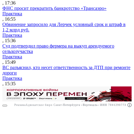
, 17:36
ФНС просит прекратить банкротство «Трансаэро»
Практика
, 16:55
Обвинение запросило для Лерчек условный срок и штраф в
1,2 млрд руб.
Практика
, 15:36
Суд подтвердил право фермера на выкуп арендуемого
сельхозучастка
Практика
, 15:49
ВС разъяснил, кто несет ответственность за ДТП при ремонте
дороги
Практика
, 15:35
Реклама
Адвокатское бюро Санкт-Петербурга «Вертикаль» ИНН 7841290773
Реклама
ООО "Право.ру" ИНН: 7704835288