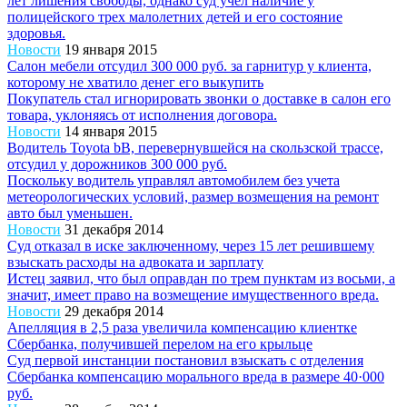
лет лишения свободы, однако суд учел наличие у
полицейского трех малолетних детей и его состояние
здоровья.
Новости
19 января 2015
Салон мебели отсудил 300 000 руб. за гарнитур у клиента,
которому не хватило денег его выкупить
Покупатель стал игнорировать звонки о доставке в салон его
товара, уклоняясь от исполнения договора.
Новости
14 января 2015
Водитель Toyota bB, перевернувшейся на скользской трассе,
отсудил у дорожников 300 000 руб.
Поскольку водитель управлял автомобилем без учета
метеорологических условий, размер возмещения на ремонт
авто был уменьшен.
Новости
31 декабря 2014
Суд отказал в иске заключенному, через 15 лет решившему
взыскать расходы на адвоката и зарплату
Истец заявил, что был оправдан по трем пунктам из восьми, а
значит, имеет право на возмещение имущественного вреда.
Новости
29 декабря 2014
Апелляция в 2,5 раза увеличила компенсацию клиентке
Сбербанка, получившей перелом на его крыльце
Суд первой инстанции постановил взыскать с отделения
Сбербанка компенсацию морального вреда в размере 40·000
руб.