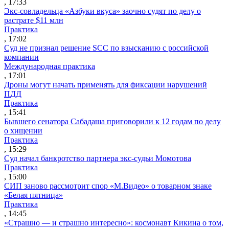
, 17:33
Экс-совладельца «Азбуки вкуса» заочно судят по делу о
растрате $11 млн
Практика
, 17:02
Суд не признал решение SCC по взысканию с российской
компании
Международная практика
, 17:01
Дроны могут начать применять для фиксации нарушений
ПДД
Практика
, 15:41
Бывшего сенатора Сабадаша приговорили к 12 годам по делу
о хищении
Практика
, 15:29
Суд начал банкротство партнера экс-судьи Момотова
Практика
, 15:00
СИП заново рассмотрит спор «М.Видео» о товарном знаке
«Белая пятница»
Практика
, 14:45
«Страшно — и страшно интересно»: космонавт Кикина о том,