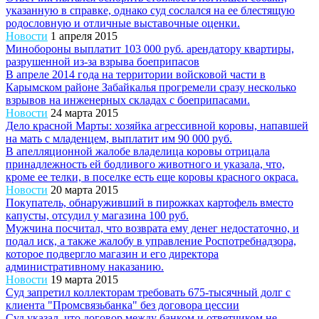
указанную в справке, однако суд сослался на ее блестящую
родословную и отличные выставочные оценки.
Новости
1 апреля 2015
Минобороны выплатит 103 000 руб. арендатору квартиры,
разрушенной из-за взрыва боеприпасов
В апреле 2014 года на территории войсковой части в
Карымском районе Забайкалья прогремели сразу несколько
взрывов на инженерных складах с боеприпасами.
Новости
24 марта 2015
Дело красной Марты: хозяйка агрессивной коровы, напавшей
на мать с младенцем, выплатит им 90 000 руб.
В апелляционной жалобе владелица коровы отрицала
принадлежность ей бодливого животного и указала, что,
кроме ее телки, в поселке есть еще коровы красного окраса.
Новости
20 марта 2015
Покупатель, обнаруживший в пирожках картофель вместо
капусты, отсудил у магазина 100 руб.
Мужчина посчитал, что возврата ему денег недостаточно, и
подал иск, а также жалобу в управление Роспотребнадзора,
которое подвергло магазин и его директора
административному наказанию.
Новости
19 марта 2015
Суд запретил коллекторам требовать 675-тысячный долг с
клиента "Промсвязьбанка" без договора цессии
Суд указал, что договор между банком и ответчиком не