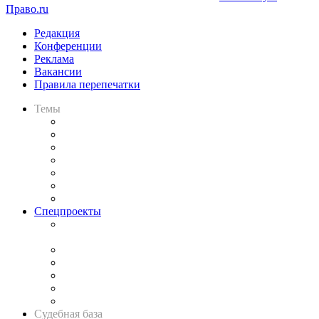
Право.ru
Редакция
Конференции
Реклама
Вакансии
Правила перепечатки
Темы
Практика
Законодательство
Процесс
Исследования
Рынок юридических услуг
Юридическое сообщество
Важнейшие правовые темы в прессе
Спецпроекты
Подкаст «В здравом уме
и твёрдой памяти»
Legal Design
Банкротная панорама
Советы для литигаторов
Сговоры на торгах
Авто
Судебная база