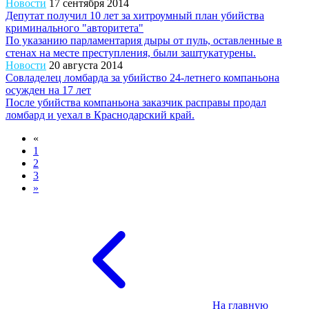
Новости
17 сентября 2014
Депутат получил 10 лет за хитроумный план убийства
криминального "авторитета"
По указанию парламентария дыры от пуль, оставленные в
стенах на месте преступления, были заштукатурены.
Новости
20 августа 2014
Совладелец ломбарда за убийство 24-летнего компаньона
осужден на 17 лет
После убийства компаньона заказчик расправы продал
ломбард и уехал в Краснодарский край.
«
1
2
3
»
На главную