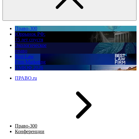
Право-300
Юррынок РФ:
35 лет спустя
Экологическое
право
Best Law
Firm Marketing
ПМЮФ 2026
ПРАВО.ru
Право-300
Конференции