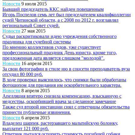
Новости
9 июля 2015
Бывший председатель ККС найден повешенным
Игорь Поспелов семь лет был председателем квалифколлегии
судей Читинской области, а с 2008 по 2012 г. возглавлял
региональный Совет судей.
Новости
27 мая 2015
Судьи раскритиковали идею учреждения собственного
праздника для судебной системы
По мнению коллективов судов, уже существует
профессиональный праздник День юриста, кроме того,
предложенная дата является слишком "молодой".
Новости
16 апреля 2015
За свои фотографии в стиле ню в соцсети преподаватель вуза
отсудил 80 000 руб.
В ходе проверки выяснилось, что снимки были обработаны
фотошопом для придания им оскорбительного характера.
Новости
8 апреля 2015
Апелляция впятеро снизила компенсацию, взысканную с
медсестры, оскорбившей врача за сделанное замечание
Также суд второй инстанции снял с ответчицы обязательства
принести публичные извинения.
Новости
6 апреля 2015
Владелец шарпея, растерзавшего мальтийскую болонку,
выплатит 121 000 руб.
Ответчик пытался оспорить стоимость погибшей собаки,