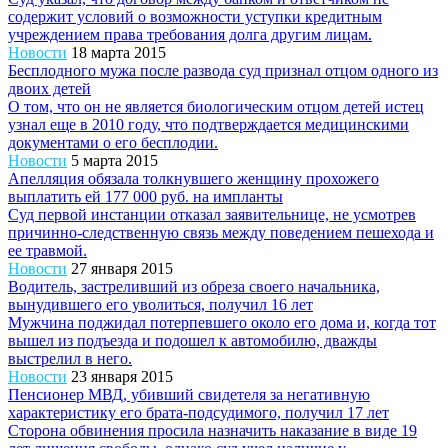
содержит условий о возможности уступки кредитным
учреждением права требования долга другим лицам.
Новости
18 марта 2015
Бесплодного мужа после развода суд признал отцом одного из
двоих детей
О том, что он не является биологическим отцом детей истец
узнал еще в 2010 году, что подтверждается медицинскими
документами о его бесплодии.
Новости
5 марта 2015
Апелляция обязала толкнувшего женщину прохожего
выплатить ей 177 000 руб. на импланты
Суд первой инстанции отказал заявительнице, не усмотрев
причинно-следственную связь между поведением пешехода и
ее травмой.
Новости
27 января 2015
Водитель, застреливший из обреза своего начальника,
вынудившего его уволиться, получил 16 лет
Мужчина поджидал потерпевшего около его дома и, когда тот
вышел из подъезда и подошел к автомобилю, дважды
выстрелил в него.
Новости
23 января 2015
Пенсионер МВД, убивший свидетеля за негативную
характеристику его брата-подсудимого, получил 17 лет
Сторона обвинения просила назначить наказание в виде 19