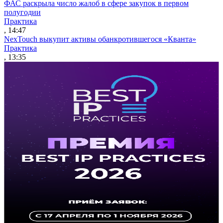
ФАС раскрыла число жалоб в сфере закупок в первом
полугодии
Практика
, 14:47
NexTouch выкупит активы обанкротившегося «Кванта»
Практика
, 13:35