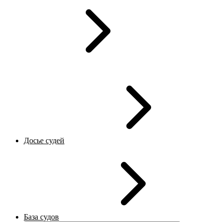
Досье судей
База судов