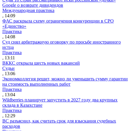
Google о возврате дивидендов
Международная практика
, 14:09
ФАС раскрыла схему ограничения конкуренции в СРО
«Единство»
Практика
, 14:08
Суд снял арбитражную оговорку по просьбе иностранного
истца
Практика
, 13:11
ВККС открыла шесть новых вакансий
Судьи
, 13:06
Экономколлегия решит, можно ли уменьшить сумму гарантии
на стоимость выполненных работ
Практика
, 13:04
Wildberries планирует запустить в 2027 году два крупных
склада в Казахстане
Практика
, 12:29
ВС разъяснил, как считать срок для взыскания судебных
расходов