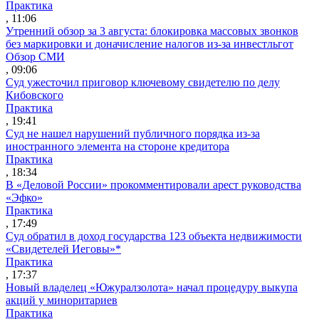
Практика
, 11:06
Утренний обзор за 3 августа: блокировка массовых звонков
без маркировки и доначисление налогов из-за инвестльгот
Обзор СМИ
, 09:06
Суд ужесточил приговор ключевому свидетелю по делу
Кибовского
Практика
, 19:41
Суд не нашел нарушений публичного порядка из-за
иностранного элемента на стороне кредитора
Практика
, 18:34
В «Деловой России» прокомментировали арест руководства
«Эфко»
Практика
, 17:49
Суд обратил в доход государства 123 объекта недвижимости
«Свидетелей Иеговы»*
Практика
, 17:37
Новый владелец «Южуралзолота» начал процедуру выкупа
акций у миноритариев
Практика