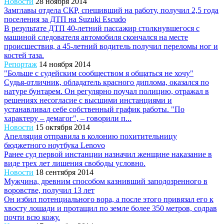
Новости
28 ноября 2014
Замглавы отдела СКР, спешивший на работу, получил 2,5 года
поселения за ДТП на Suzuki Escudo
В результате ДТП 40-летний пассажир столкнувшегося с
машиной следователя автомобиля скончался на месте
происшествия, а 45-летний водитель получил переломы ног и
костей таза.
Репортаж
14 ноября 2014
"Больше с судейским сообществом я общаться не хочу"
Судья-отличник, обладатель красного диплома, оказался по
натуре бунтарем. Он регулярно поучал полицию, отражал в
решениях несогласие с высшими инстанциями и
устанавливал себе собственный график работы. "По
характеру – демагог", – говорили п...
Новости
15 октября 2014
Апелляция отправила в колонию похитительницу
бюджетного ноутбука Lenovo
Ранее суд первой инстанции назначил женщине наказание в
виде трех лет лишения свободы условно.
Новости
18 сентября 2014
Мужчина, древним способом казнивший заподозренного в
воровстве, получил 13 лет
Он избил потенциального вора, а после этого привязал его к
хвосту лошади и протащил по земле более 350 метров, содрав
почти всю кожу.