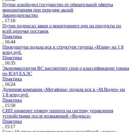
Путин освободил государство от обязательной оферты
миноритариям при передаче акций
Законодательство
, 17:16
Путин подписал закон о мониторинге цен на продукты по
всей цепочке поставок
Практика
, 16:44
Прокуратура подала иск к структуре группы «Илим» на 1,8
млрд руб.
Практика
, 16:35
Экономколлегия ВС рассмотрит спор о классификации товара
по ВЭД ЕАЭС
Практика
, 16:24
Дочерняя компания «Мегафона» подала иск к «М.Видео» на
1,8 млрд руб.
Практика
, 15:50
СИП проверит отмену патента на систему управления
устройствами после возражений «Яндекса»
Практика
, 15:17
Суды 10 стран рассматривают иски российской «дочки»