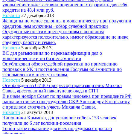
увольнения также заставил подчиненных оформить для себя
кредиты на 48,4 млн руб.
Новости
27 декабря 2013
Женщины не менее склонны к мошенничеству при получении
кредитов, чем мужчины - обзор судебной практики
Осужденные по этим преступлениям в основном
характеризуются положительно, имеют образование не ниже
среднего, работу и семью.
Новости
5 декабря 2013
ВС дал разъяснения по переквалификации дел о
мошенничестве и по бизнес-амнистии
Опубликован обзор судебной практики по применению
поправок в УК и постановления Госдумы об амнистии по
экономическим преступлениям.
Новости
5 декабря 2013
Освобожден из СИЗО профессор-правозащитник Михаил
Савва, арестованный накануне доклада в СПЧ
В начале ноября Совет по правам человека при президенте РФ
направил письмо председателю СКР Александру Бастрыкину
с призывом смягчить участь Михаила Саввы.
Новости
21 августа 2013
Чиновники Крымска, допустившие гибель 153 человек,
получили до 6 лет колонии-поселения
Точно такое наказание для всех подсудимых просило
обвинение.