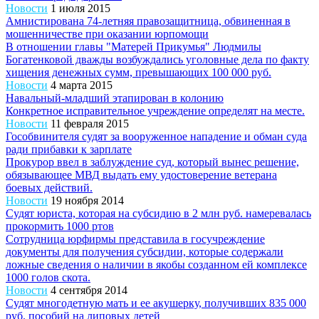
Новости
1 июля 2015
Амнистирована 74-летняя правозащитница, обвиненная в
мошенничестве при оказании юрпомощи
В отношении главы "Матерей Прикумья" Людмилы
Богатенковой дважды возбуждались уголовные дела по факту
хищения денежных сумм, превышающих 100 000 руб.
Новости
4 марта 2015
Навальный-младший этапирован в колонию
Конкретное исправительное учреждение определят на месте.
Новости
11 февраля 2015
Гособвинителя судят за вооруженное нападение и обман суда
ради прибавки к зарплате
Прокурор ввел в заблуждение суд, который вынес решение,
обязывающее МВД выдать ему удостоверение ветерана
боевых действий.
Новости
19 ноября 2014
Судят юриста, которая на субсидию в 2 млн руб. намеревалась
прокормить 1000 ртов
Сотрудница юрфирмы представила в госучреждение
документы для получения субсидии, которые содержали
ложные сведения о наличии в якобы созданном ей комплексе
1000 голов скота.
Новости
4 сентября 2014
Судят многодетную мать и ее акушерку, получивших 835 000
руб. пособий на липовых детей