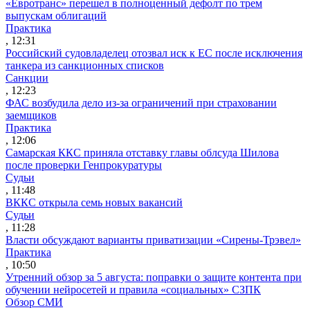
«Евротранс» перешел в полноценный дефолт по трем
выпускам облигаций
Практика
, 12:31
Российский судовладелец отозвал иск к ЕС после исключения
танкера из санкционных списков
Санкции
, 12:23
ФАС возбудила дело из-за ограничений при страховании
заемщиков
Практика
, 12:06
Самарская ККС приняла отставку главы облсуда Шилова
после проверки Генпрокуратуры
Судьи
, 11:48
ВККС открыла семь новых вакансий
Судьи
, 11:28
Власти обсуждают варианты приватизации «Сирены-Трэвел»
Практика
, 10:50
Утренний обзор за 5 августа: поправки о защите контента при
обучении нейросетей и правила «социальных» СЗПК
Обзор СМИ