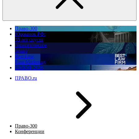
Право-300
Юррынок РФ:
35 лет спустя
Экологическое
право
Best Law
Firm Marketing
ПМЮФ 2026
ПРАВО.ru
Право-300
Конференции