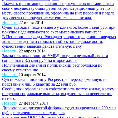
Лжемать при помощи фиктивных документов поставила трех
своих несуществующих детей на регистрационный учет по
месту своего проживания, оформила на них пособия и подала
документы на получение материнского капитала.
Новости
27 июня 2014
Судят адвоката, похитившего у клиенток более 1 млн руб. при
покупке недвижимости за счет материнского капитала
В Пенсионный фонд и Роскадастр юрист представил заведомо
ложные сведения о стоимости объектов недвижимости,
существенно завысив действительную цену.
Новости
22 апреля 2014
Замначальника полиции УМВД получил реальный срок за
соцвыплату 3,5 млн руб. на второе жилье
Полученными деньгами полицейский распорядился по
своему усмотрению.
Новости
10 апреля 2014
Суд пожалел чиновницу Росреестра, переоформившую на
подставных лиц 5 квартир за 22 млн руб.
Сообщники оформляли в собственность ветхое жилье, а затем
получали социальные выплаты, выделенные на переселение
из него.
Новости
27 февраля 2014
Директора кондитерской фабрики судят за кредиты на 200 млн
руб., растраченные на жену и дочь
Руководитель ООО "Волжский бисквит" под угрозой