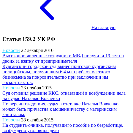
На главную
Статья 159.2 УК РФ
Новости
22 декабря 2016
Высокопоставленные сотрудники МВД получили 19 лет на
двоих за взятку от предпринимателя
Курганский городской суд вынес приговор курганским
полицейским, получившим 6,4 млн руб. от местного
бизнесмена за покровительство при заключении им
госконтрактов.
Новости
23 ноября 2015
Суд отменил решение ККС, отказавшей в возбуждении дела
на судью Наталью Вовченко
По версии следствия, судья в отставке Наталья Вовченко
может быть причастна к мошенничеству с материнским
капиталом.
Новости
28 октября 2015
На студента-очника, получавшего пособие по безработице,
возбуждено уголовное дело