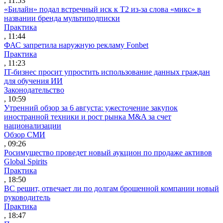
, 11:53
«Билайн» подал встречный иск к Т2 из-за слова «микс» в
названии бренда мультиподписки
Практика
, 11:44
ФАС запретила наружную рекламу Fonbet
Практика
, 11:23
IT-бизнес просит упростить использование данных граждан
для обучения ИИ
Законодательство
, 10:59
Утренний обзор за 6 августа: ужесточение закупок
иностранной техники и рост рынка M&A за счет
национализации
Обзор СМИ
, 09:26
Росимущество проведет новый аукцион по продаже активов
Global Spirits
Практика
, 18:50
ВС решит, отвечает ли по долгам брошенной компании новый
руководитель
Практика
, 18:47