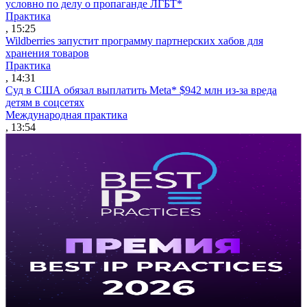
условно по делу о пропаганде ЛГБТ*
Практика
, 15:25
Wildberries запустит программу партнерских хабов для
хранения товаров
Практика
, 14:31
Суд в США обязал выплатить Meta* $942 млн из-за вреда
детям в соцсетях
Международная практика
, 13:54