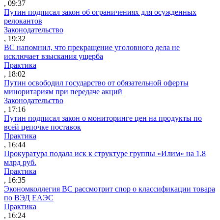
, 09:37
Путин подписал закон об ограничениях для осужденных
релокантов
Законодательство
, 19:32
ВС напомнил, что прекращение уголовного дела не
исключает взыскания ущерба
Практика
, 18:02
Путин освободил государство от обязательной оферты
миноритариям при передаче акций
Законодательство
, 17:16
Путин подписал закон о мониторинге цен на продукты по
всей цепочке поставок
Практика
, 16:44
Прокуратура подала иск к структуре группы «Илим» на 1,8
млрд руб.
Практика
, 16:35
Экономколлегия ВС рассмотрит спор о классификации товара
по ВЭД ЕАЭС
Практика
, 16:24