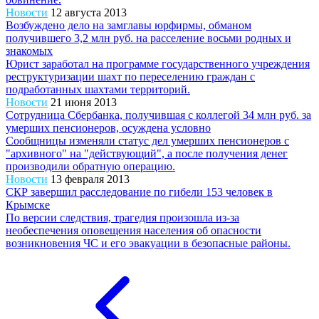
Новости
12 августа 2013
Возбуждено дело на замглавы юрфирмы, обманом
получившего 3,2 млн руб. на расселение восьми родных и
знакомых
Юрист заработал на программе государственного учреждения
реструктуризации шахт по переселению граждан с
подработанных шахтами территорий.
Новости
21 июня 2013
Сотрудница Сбербанка, получившая с коллегой 34 млн руб. за
умерших пенсионеров, осуждена условно
Сообщницы изменяли статус дел умерших пенсионеров с
"архивного" на "действующий", а после получения денег
производили обратную операцию.
Новости
13 февраля 2013
СКР завершил расследование по гибели 153 человек в
Крымске
По версии следствия, трагедия произошла из-за
необеспечения оповещения населения об опасности
возникновения ЧС и его эвакуации в безопасные районы.