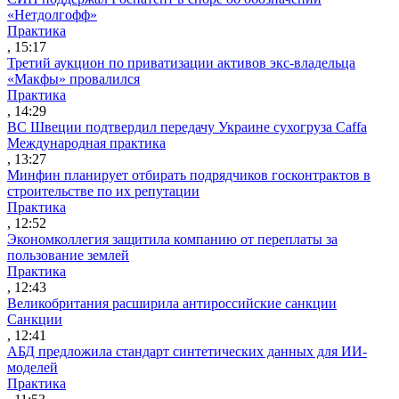
«Нетдолгофф»
Практика
, 15:17
Третий аукцион по приватизации активов экс-владельца
«Макфы» провалился
Практика
, 14:29
ВС Швеции подтвердил передачу Украине сухогруза Caffa
Международная практика
, 13:27
Минфин планирует отбирать подрядчиков госконтрактов в
строительстве по их репутации
Практика
, 12:52
Экономколлегия защитила компанию от переплаты за
пользование землей
Практика
, 12:43
Великобритания расширила антироссийские санкции
Санкции
, 12:41
АБД предложила стандарт синтетических данных для ИИ-
моделей
Практика