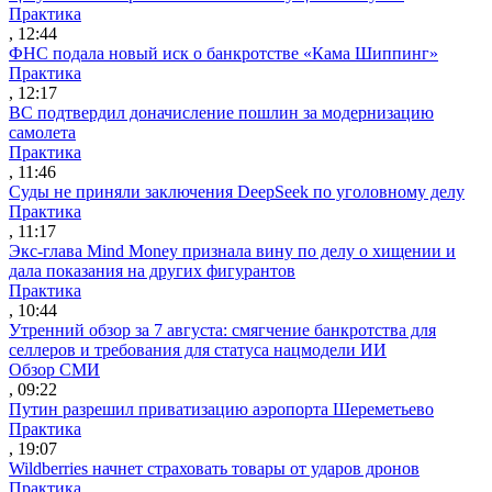
Практика
, 12:44
ФНС подала новый иск о банкротстве «Кама Шиппинг»
Практика
, 12:17
ВС подтвердил доначисление пошлин за модернизацию
самолета
Практика
, 11:46
Суды не приняли заключения DeepSeek по уголовному делу
Практика
, 11:17
Экс-глава Mind Money признала вину по делу о хищении и
дала показания на других фигурантов
Практика
, 10:44
Утренний обзор за 7 августа: смягчение банкротства для
селлеров и требования для статуса нацмодели ИИ
Обзор СМИ
, 09:22
Путин разрешил приватизацию аэропорта Шереметьево
Практика
, 19:07
Wildberries начнет страховать товары от ударов дронов
Практика