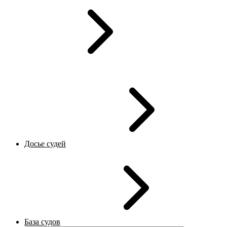
Досье судей
База судов