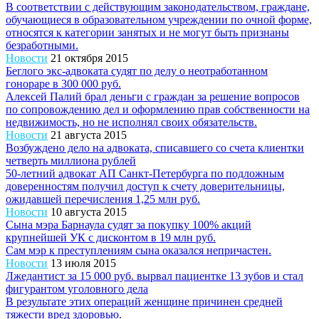
В соответствии с действующим законодательством, граждане,
обучающиеся в образовательном учреждении по очной форме,
относятся к категории занятых и не могут быть признаны
безработными.
Новости
21 октября 2015
Беглого экс-адвоката судят по делу о неотработанном
гонораре в 300 000 руб.
Алексей Палий брал деньги с граждан за решение вопросов
по сопровождению дел и оформлению прав собственности на
недвижимость, но не исполнял своих обязательств.
Новости
21 августа 2015
Возбуждено дело на адвоката, списавшего со счета клиентки
четверть миллиона рублей
50-летний адвокат АП Санкт-Петербурга по подложным
доверенностям получил доступ к счету доверительницы,
ожидавшей перечисления 1,25 млн руб.
Новости
10 августа 2015
Сына мэра Барнаула судят за покупку 100% акций
крупнейшей УК с дисконтом в 19 млн руб.
Сам мэр к преступлениям сына оказался непричастен.
Новости
13 июля 2015
Лжедантист за 15 000 руб. вырвал пациентке 13 зубов и стал
фигурантом уголовного дела
В результате этих операций женщине причинен средней
тяжести вред здоровью.