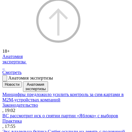
18+
Анатомия
экспертизы
Смотреть
Анатомия экспертизы
Новости
Анатомия
экспертизы
Минцифры предложило усилить контроль за сим-картами в
M2M-устройствах компаний
Законодательство
, 19:02
ВС рассмотрит иск о снятии партии «Яблоко» с выборов
Практика
, 17:55
Экс-владельца бутика Cartier осудили на девять с половиной