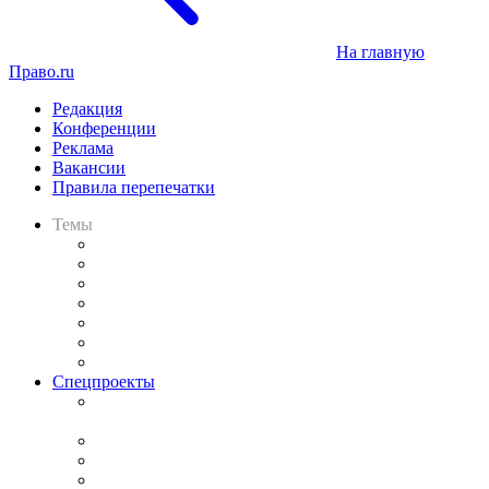
На главную
Право.ru
Редакция
Конференции
Реклама
Вакансии
Правила перепечатки
Темы
Практика
Законодательство
Процесс
Исследования
Рынок юридических услуг
Юридическое сообщество
Важнейшие правовые темы в прессе
Спецпроекты
Подкаст «В здравом уме
и твёрдой памяти»
Legal Design
Банкротная панорама
Советы для литигаторов