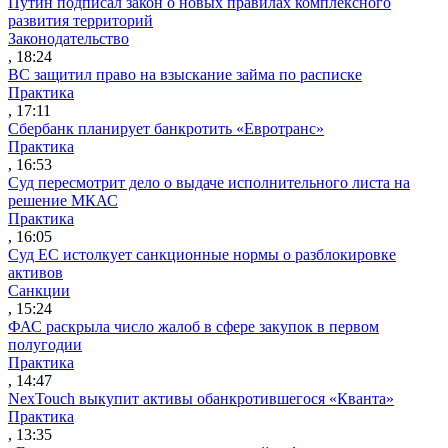
Путин подписал закон о новых правилах комплексного
развития территорий
Законодательство
, 18:24
ВС защитил право на взыскание займа по расписке
Практика
, 17:11
Сбербанк планирует банкротить «Евротранс»
Практика
, 16:53
Суд пересмотрит дело о выдаче исполнительного листа на
решение МКАС
Практика
, 16:05
Суд ЕС истолкует санкционные нормы о разблокировке
активов
Санкции
, 15:24
ФАС раскрыла число жалоб в сфере закупок в первом
полугодии
Практика
, 14:47
NexTouch выкупит активы обанкротившегося «Кванта»
Практика
, 13:35