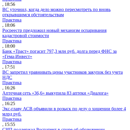
, 18:56
ВС уточнил, когда дело можно пересмотреть по вновь
открывшимся обстоятельствам
Практика
, 18:06
Росреестр предложил новый механизм оспаривания
кадастровой стоимости
Практика
, 18:00
Банк «Траст» погасит 797,3 млн руб. долга перед ФНС за
«Гема-Инвест»
Практика
, 17:51
ВС запретил уравнивать цены участников закупок без учета
НДС
Практика
, 16:26
Аптечная сеть «36,6» выкупила 83 аптеки «Диалога»
Практика
, 16:25
Экс-главу АСВ объявили в розыск по делу о хищении более 4
млрд руб.
Практика
, 15:55
СИП поддержал Роспатент в споре об обозначении