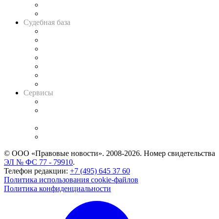
Сговоры на торгах
Авто
Судебная база
Картотека арбитражных дел
Решения арбитражных судов
Календарь рассмотрения арбитражных дел
Досье судей
Информация о судах
RSS лента новостей
Вакансии для юристов
Сервисы
Справочно-правовая система
Casebook: мониторинг дел
и компаний
Caselook: поиск и анализ практики
CASE.ONE: управление юридической службой
© ООО «Правовые новости». 2008-2026.
Номер свидетельства
ЭЛ № ФС 77 - 79910
.
Телефон редакции:
+7 (495) 645 37 60
Политика использования cookie-файлов
Политика конфиденциальности