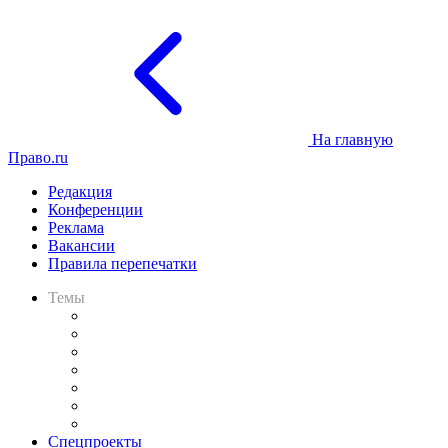
На главную
Право.ru
Редакция
Конференции
Реклама
Вакансии
Правила перепечатки
Темы
Практика
Законодательство
Процесс
Исследования
Рынок юридических услуг
Юридическое сообщество
Важнейшие правовые темы в прессе
Спецпроекты