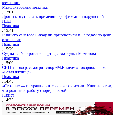
компании
Международная практика
, 17:01
Дроны могут начать применять для фиксации нарушений
ПДД
Практика
, 15:41
Бывшего сенатора Сабадаша приговорили к 12 годам по делу
о хищении
Практика
, 15:29
Суд начал банкротство партнера экс-судьи Момотова
Практика
, 15:00
СИП заново рассмотрит спор «М.Видео» о товарном знаке
«Белая пятница»
Практика
, 14:45
«Страшно — и страшно интересно»: космонавт Кикина о том,
что роднит ее работу с юридической
Юрист
, 14:32