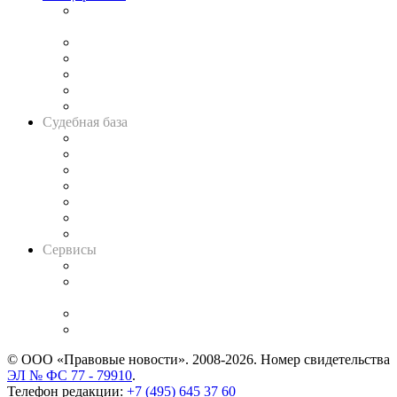
Подкаст «В здравом уме
и твёрдой памяти»
Legal Design
Банкротная панорама
Советы для литигаторов
Сговоры на торгах
Авто
Судебная база
Картотека арбитражных дел
Решения арбитражных судов
Календарь рассмотрения арбитражных дел
Досье судей
Информация о судах
RSS лента новостей
Вакансии для юристов
Сервисы
Справочно-правовая система
Casebook: мониторинг дел
и компаний
Caselook: поиск и анализ практики
CASE.ONE: управление юридической службой
© ООО «Правовые новости». 2008-2026.
Номер свидетельства
ЭЛ № ФС 77 - 79910
.
Телефон редакции:
+7 (495) 645 37 60