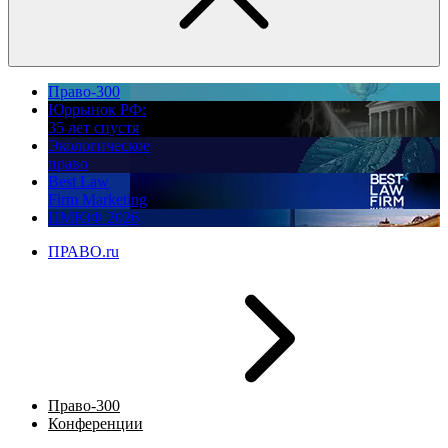
Право-300
Юррынок РФ:
35 лет спустя
Экологическое
право
Best Law
Firm Marketing
ПМЮФ 2026
ПРАВО.ru
Право-300
Конференции