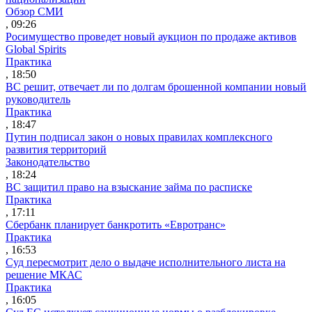
Обзор СМИ
, 09:26
Росимущество проведет новый аукцион по продаже активов
Global Spirits
Практика
, 18:50
ВС решит, отвечает ли по долгам брошенной компании новый
руководитель
Практика
, 18:47
Путин подписал закон о новых правилах комплексного
развития территорий
Законодательство
, 18:24
ВС защитил право на взыскание займа по расписке
Практика
, 17:11
Сбербанк планирует банкротить «Евротранс»
Практика
, 16:53
Суд пересмотрит дело о выдаче исполнительного листа на
решение МКАС
Практика
, 16:05