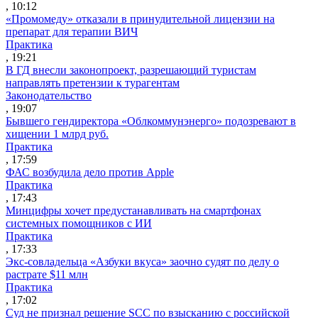
, 10:12
«Промомеду» отказали в принудительной лицензии на
препарат для терапии ВИЧ
Практика
, 19:21
В ГД внесли законопроект, разрешающий туристам
направлять претензии к турагентам
Законодательство
, 19:07
Бывшего гендиректора «Облкоммунэнерго» подозревают в
хищении 1 млрд руб.
Практика
, 17:59
ФАС возбудила дело против Apple
Практика
, 17:43
Минцифры хочет предустанавливать на смартфонах
системных помощников с ИИ
Практика
, 17:33
Экс-совладельца «Азбуки вкуса» заочно судят по делу о
растрате $11 млн
Практика
, 17:02
Суд не признал решение SCC по взысканию с российской