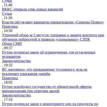
Судьи
, 11:48
ВККС открыла семь новых вакансий
Судьи
, 11:28
Власти обсуждают варианты приватизации «Сирены-Трэвел»
Практика
, 10:50
Утренний обзор за 5 августа: поправки о защите контента при
обучении нейросетей и правила «социальных» СЗПК
Обзор СМИ
, 09:37
Путин подписал закон об ограничениях для осужденных
релокантов
Законодательство
, 19:32
ВС напомнил, что прекращение уголовного дела не
исключает взыскания ущерба
Практика
, 18:02
Путин освободил государство от обязательной оферты
миноритариям при передаче акций
Законодательство
, 17:16
Путин подписал закон о мониторинге цен на продукты по