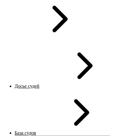
Досье судей
База судов