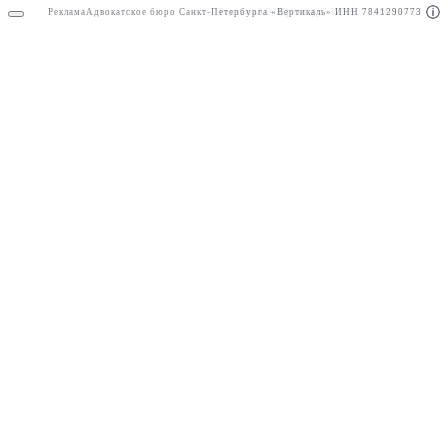
Реклама
Адвокатское бюро Санкт-Петербурга «Вертикаль» ИНН 7841290773
Реклама
АО"Право.ру" ИНН: 7708095468