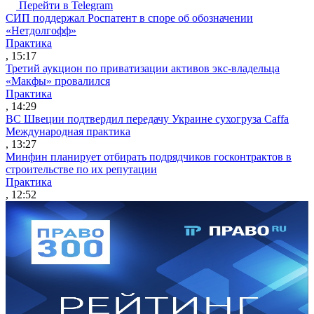
Перейти в Telegram
СИП поддержал Роспатент в споре об обозначении
«Нетдолгофф»
Практика
, 15:17
Третий аукцион по приватизации активов экс-владельца
«Макфы» провалился
Практика
, 14:29
ВС Швеции подтвердил передачу Украине сухогруза Caffa
Международная практика
, 13:27
Минфин планирует отбирать подрядчиков госконтрактов в
строительстве по их репутации
Практика
, 12:52