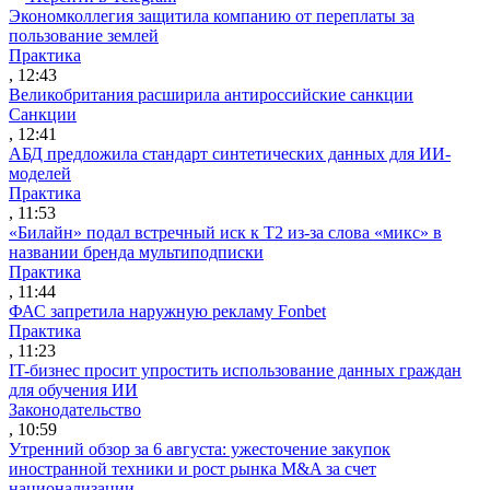
Экономколлегия защитила компанию от переплаты за
пользование землей
Практика
, 12:43
Великобритания расширила антироссийские санкции
Санкции
, 12:41
АБД предложила стандарт синтетических данных для ИИ-
моделей
Практика
, 11:53
«Билайн» подал встречный иск к Т2 из-за слова «микс» в
названии бренда мультиподписки
Практика
, 11:44
ФАС запретила наружную рекламу Fonbet
Практика
, 11:23
IT-бизнес просит упростить использование данных граждан
для обучения ИИ
Законодательство
, 10:59
Утренний обзор за 6 августа: ужесточение закупок
иностранной техники и рост рынка M&A за счет
национализации