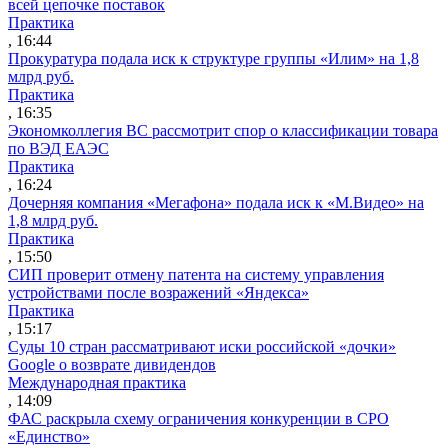
всей цепочке поставок
Практика
, 16:44
Прокуратура подала иск к структуре группы «Илим» на 1,8
млрд руб.
Практика
, 16:35
Экономколлегия ВС рассмотрит спор о классификации товара
по ВЭД ЕАЭС
Практика
, 16:24
Дочерняя компания «Мегафона» подала иск к «М.Видео» на
1,8 млрд руб.
Практика
, 15:50
СИП проверит отмену патента на систему управления
устройствами после возражений «Яндекса»
Практика
, 15:17
Суды 10 стран рассматривают иски российской «дочки»
Google о возврате дивидендов
Международная практика
, 14:09
ФАС раскрыла схему ограничения конкуренции в СРО
«Единство»