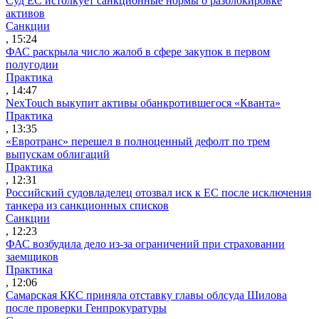
Суд ЕС истолкует санкционные нормы о разблокировке
активов
Санкции
, 15:24
ФАС раскрыла число жалоб в сфере закупок в первом
полугодии
Практика
, 14:47
NexTouch выкупит активы обанкротившегося «Кванта»
Практика
, 13:35
«Евротранс» перешел в полноценный дефолт по трем
выпускам облигаций
Практика
, 12:31
Российский судовладелец отозвал иск к ЕС после исключения
танкера из санкционных списков
Санкции
, 12:23
ФАС возбудила дело из-за ограничений при страховании
заемщиков
Практика
, 12:06
Самарская ККС приняла отставку главы облсуда Шилова
после проверки Генпрокуратуры