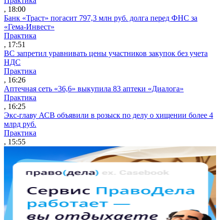
Практика
, 18:00
Банк «Траст» погасит 797,3 млн руб. долга перед ФНС за
«Гема-Инвест»
Практика
, 17:51
ВС запретил уравнивать цены участников закупок без учета
НДС
Практика
, 16:26
Аптечная сеть «36,6» выкупила 83 аптеки «Диалога»
Практика
, 16:25
Экс-главу АСВ объявили в розыск по делу о хищении более 4
млрд руб.
Практика
, 15:55