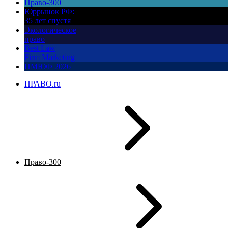
Право-300
Юррынок РФ:
35 лет спустя
Экологическое
право
Best Law
Firm Marketing
ПМЮФ 2026
ПРАВО.ru
Право-300