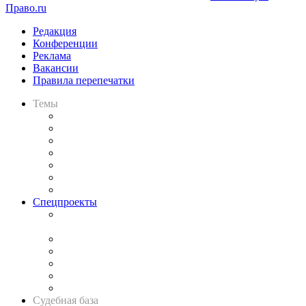
Право.ru
Редакция
Конференции
Реклама
Вакансии
Правила перепечатки
Темы
Практика
Законодательство
Процесс
Исследования
Рынок юридических услуг
Юридическое сообщество
Важнейшие правовые темы в прессе
Спецпроекты
Подкаст «В здравом уме
и твёрдой памяти»
Legal Design
Банкротная панорама
Советы для литигаторов
Сговоры на торгах
Авто
Судебная база