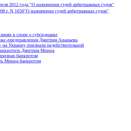
реля 2012 года "О назначении судей арбитражных судов"
008 г. N 1650"О назначении судей арбитражных судов"
связях в споре о субсидиарке
 экс-предправления Дмитрия Ананьева
» на Украину признали недействительной
банкротить Дмитрия Минца
признан банкротом
ать Минца банкротом