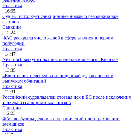
решение МКАС
Практика
, 16:05
Суд ЕС истолкует санкционные нормы о разблокировке
активов
Санкции
, 15:24
ФАС раскрыла число жалоб в сфере закупок в первом
полугодии
Практика
, 14:47
NexTouch выкупит активы обанкротившегося «Кванта»
Практика
, 13:35
«Евротранс» перешел в полноценный дефолт по трем
выпускам облигаций
Практика
, 12:31
Российский судовладелец отозвал иск к ЕС после исключения
танкера из санкционных списков
Санкции
, 12:23
ФАС возбудила дело из-за ограничений при страховании
заемщиков
Практика