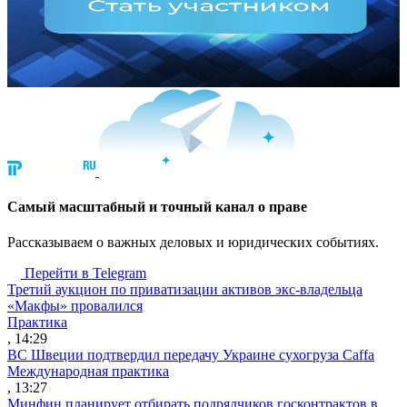
Cамый масштабный и точный канал о праве
Рассказываем о важных деловых и юридических событиях.
Перейти в Telegram
Третий аукцион по приватизации активов экс-владельца
«Макфы» провалился
Практика
, 14:29
ВС Швеции подтвердил передачу Украине сухогруза Caffa
Международная практика
, 13:27
Минфин планирует отбирать подрядчиков госконтрактов в