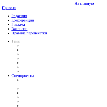
На главную
Право.ru
Редакция
Конференции
Реклама
Вакансии
Правила перепечатки
Темы
Практика
Законодательство
Процесс
Исследования
Рынок юридических услуг
Юридическое сообщество
Важнейшие правовые темы в прессе
Спецпроекты
Подкаст «В здравом уме
и твёрдой памяти»
Legal Design
Банкротная панорама
Советы для литигаторов
Сговоры на торгах
Авто