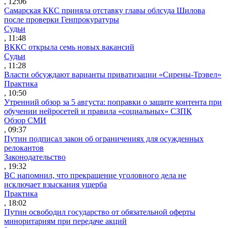
, 12:06
Самарская ККС приняла отставку главы облсуда Шилова
после проверки Генпрокуратуры
Судьи
, 11:48
ВККС открыла семь новых вакансий
Судьи
, 11:28
Власти обсуждают варианты приватизации «Сирены-Трэвел»
Практика
, 10:50
Утренний обзор за 5 августа: поправки о защите контента при
обучении нейросетей и правила «социальных» СЗПК
Обзор СМИ
, 09:37
Путин подписал закон об ограничениях для осужденных
релокантов
Законодательство
, 19:32
ВС напомнил, что прекращение уголовного дела не
исключает взыскания ущерба
Практика
, 18:02
Путин освободил государство от обязательной оферты
миноритариям при передаче акций