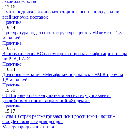
Законодательство
, 17:16
Путин подписал закон о мониторинге цен на продукты по
всей цепочке поставок
Практика
, 16:44
Прокуратура подала иск к структуре группы «Илим» на 1,8
млрд руб.
Практика
, 16:35
Экономколлегия ВС рассмотрит спор о классификации товара
по ВЭД ЕАЭС
Практика
, 16:24
Дочерняя компания «Мегафона» подала иск к «М.Видео» на
1,8 млрд руб.
Практика
, 15:50
СИП проверит отмену патента на систему управления
устройствами после возражений «Яндекса»
Практика
, 15:17
Суды 10 стран рассматривают иски российской «дочки»
Google о возврате дивидендов
Международная практика