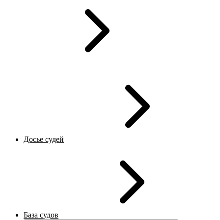
Досье судей
База судов