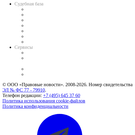
Судебная база
Картотека арбитражных дел
Решения арбитражных судов
Календарь рассмотрения арбитражных дел
Досье судей
Информация о судах
RSS лента новостей
Вакансии для юристов
Сервисы
Справочно-правовая система
Casebook: мониторинг дел
и компаний
Caselook: поиск и анализ практики
CASE.ONE: управление юридической службой
© ООО «Правовые новости». 2008-2026.
Номер свидетельства
ЭЛ № ФС 77 - 79910
.
Телефон редакции:
+7 (495) 645 37 60
Политика использования cookie-файлов
Политика конфиденциальности