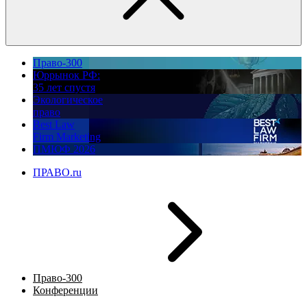
Право-300
Юррынок РФ:
35 лет спустя
Экологическое
право
Best Law
Firm Marketing
ПМЮФ 2026
ПРАВО.ru
Право-300
Конференции