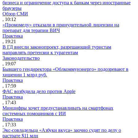
бизнеса и ограничение доступа к банкам через иностранные
браузеры
Обзор СМИ
, 10:12
«Промомеду» отказали в принудительной лицензии на
препарат для терапии ВИЧ
Практика
, 19:21
В ГД внесли законопроект, разрешающий туристам
направлять претензии к турагентам
Законодательство
, 19:07
Бывшего гендиректора «Облкоммунэнерго» подозревают в
хищении 1 млрд руб.
Практика
, 17:59
ФАС возбудила дело против Apple
Практика
, 17:43
Минцифры хочет предустанавливать на смартфонах
системных помощников с ИИ
Практика
, 17:33
Экс-совладельца «Азбуки вкуса» заочно судят по делу о
растрате $11 млн