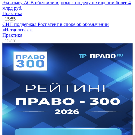
Экс-главу АСВ объявили в розыск по делу о хищении более 4
млрд руб.
Практика
, 15:55
СИП поддержал Роспатент в споре об обозначении
«Нетдолгофф»
Практика
, 15:17