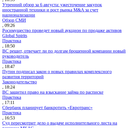
Утренний обзор за 6 августа: ужесточение закупок
иностранной техники и рост рынка M&A за счет
национализации
Обзор СМИ
, 09:26
Росимущество проведет новый аукцион по продаже активов
Global Spirits
Практика
, 18:50
ВС решит, отвечает ли по долгам брошенной компании новый
руководитель
Практика
, 18:47
Путин подписал закон о новых правилах комплексного
развития территорий
Законодательство
, 18:24
ВС защитил право на взыскание займа по расписке
Практика
, 17:11
Сбербанк планирует банкротить «Евротранс»
Практика
, 16:53
Суд пересмотрит дело о выдаче исполнительного листа на