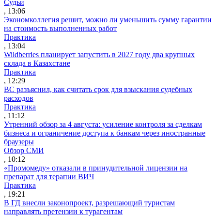
Судьи
, 13:06
Экономколлегия решит, можно ли уменьшить сумму гарантии
на стоимость выполненных работ
Практика
, 13:04
Wildberries планирует запустить в 2027 году два крупных
склада в Казахстане
Практика
, 12:29
ВС разъяснил, как считать срок для взыскания судебных
расходов
Практика
, 11:12
Утренний обзор за 4 августа: усиление контроля за сделкам
бизнеса и ограничение доступа к банкам через иностранные
браузеры
Обзор СМИ
, 10:12
«Промомеду» отказали в принудительной лицензии на
препарат для терапии ВИЧ
Практика
, 19:21
В ГД внесли законопроект, разрешающий туристам
направлять претензии к турагентам