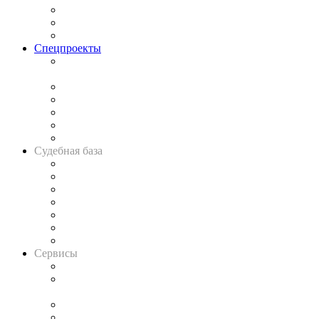
Рынок юридических услуг
Юридическое сообщество
Важнейшие правовые темы в прессе
Спецпроекты
Подкаст «В здравом уме
и твёрдой памяти»
Legal Design
Банкротная панорама
Советы для литигаторов
Сговоры на торгах
Авто
Судебная база
Картотека арбитражных дел
Решения арбитражных судов
Календарь рассмотрения арбитражных дел
Досье судей
Информация о судах
RSS лента новостей
Вакансии для юристов
Сервисы
Справочно-правовая система
Casebook: мониторинг дел
и компаний
Caselook: поиск и анализ практики
CASE.ONE: управление юридической службой