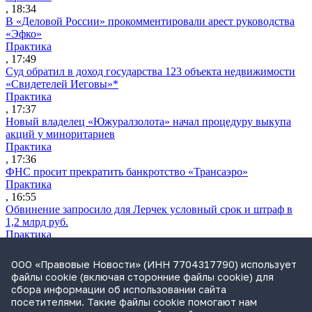
, 18:34
В «Деловой России» прокомментировали арест руководства
«Эфко»
Практика
, 17:49
Суд обратил в доход государства 123 объекта недвижимости
«Свидетелей Иеговы»*
Практика
, 17:37
Новый владелец «Южуралзолота» начал процедуру выкупа
акций у миноритариев
Практика
, 17:36
ФНС просит прекратить банкротство «Трансаэро»
Практика
, 16:55
Обвинение запросило для Лерчек условный срок и штраф в
1,2 млрд руб.
Практика
, 15:36
Суд подтвердил право фермера на выкуп арендуемого
ООО «Правовые Новости» (ИНН 7704317790) использует
сельхозучастка
файлы cookie (включая сторонние файлы cookie) для
Практика
сбора информации об использовании сайта
, 15:49
посетителями. Такие файлы cookie помогают нам
ВС разъяснил, кто несет ответственность за ДТП при ремонте