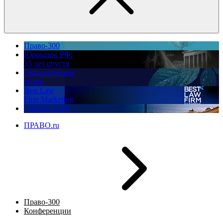
Право-300
Юррынок РФ:
35 лет спустя
Экологическое
право
Best Law
Firm Marketing
ПМЮФ 2026
ПРАВО.ru
Право-300
Конференции