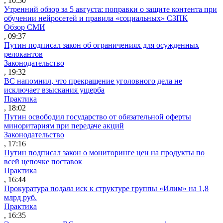
, 10:50
Утренний обзор за 5 августа: поправки о защите контента при
обучении нейросетей и правила «социальных» СЗПК
Обзор СМИ
, 09:37
Путин подписал закон об ограничениях для осужденных
релокантов
Законодательство
, 19:32
ВС напомнил, что прекращение уголовного дела не
исключает взыскания ущерба
Практика
, 18:02
Путин освободил государство от обязательной оферты
миноритариям при передаче акций
Законодательство
, 17:16
Путин подписал закон о мониторинге цен на продукты по
всей цепочке поставок
Практика
, 16:44
Прокуратура подала иск к структуре группы «Илим» на 1,8
млрд руб.
Практика
, 16:35