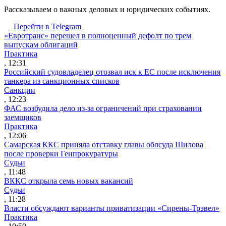
Рассказываем о важных деловых и юридических событиях.
Перейти в Telegram
«Евротранс» перешел в полноценный дефолт по трем
выпускам облигаций
Практика
, 12:31
Российский судовладелец отозвал иск к ЕС после исключения
танкера из санкционных списков
Санкции
, 12:23
ФАС возбудила дело из-за ограничений при страховании
заемщиков
Практика
, 12:06
Самарская ККС приняла отставку главы облсуда Шилова
после проверки Генпрокуратуры
Судьи
, 11:48
ВККС открыла семь новых вакансий
Судьи
, 11:28
Власти обсуждают варианты приватизации «Сирены-Трэвел»
Практика