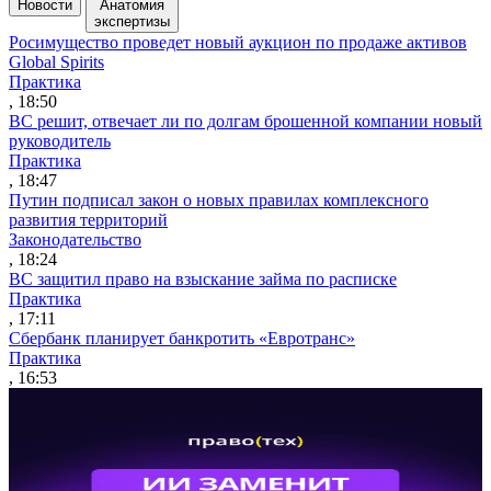
Новости
Анатомия
экспертизы
Росимущество проведет новый аукцион по продаже активов
Global Spirits
Практика
, 18:50
ВС решит, отвечает ли по долгам брошенной компании новый
руководитель
Практика
, 18:47
Путин подписал закон о новых правилах комплексного
развития территорий
Законодательство
, 18:24
ВС защитил право на взыскание займа по расписке
Практика
, 17:11
Сбербанк планирует банкротить «Евротранс»
Практика
, 16:53