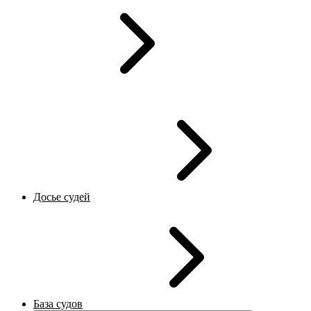
Досье судей
База судов