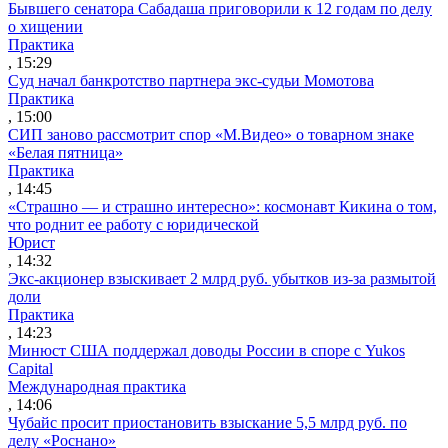
Бывшего сенатора Сабадаша приговорили к 12 годам по делу
о хищении
Практика
, 15:29
Суд начал банкротство партнера экс-судьи Момотова
Практика
, 15:00
СИП заново рассмотрит спор «М.Видео» о товарном знаке
«Белая пятница»
Практика
, 14:45
«Страшно — и страшно интересно»: космонавт Кикина о том,
что роднит ее работу с юридической
Юрист
, 14:32
Экс-акционер взыскивает 2 млрд руб. убытков из-за размытой
доли
Практика
, 14:23
Минюст США поддержал доводы России в споре с Yukos
Capital
Международная практика
, 14:06
Чубайс просит приостановить взыскание 5,5 млрд руб. по
делу «Роснано»