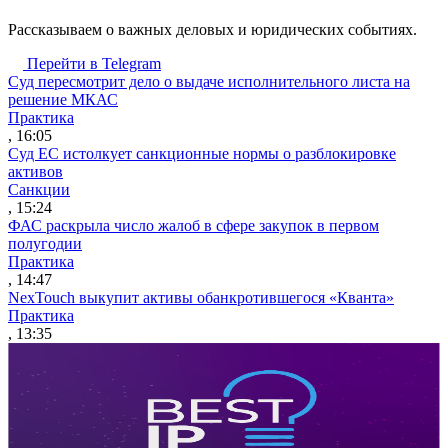
Рассказываем о важных деловых и юридических событиях.
Перейти в Telegram
Суд пересмотрит дело о выдаче исполнительного листа на
решение МКАС
Практика
, 16:05
Суд ЕС истолкует санкционные нормы о разблокировке
активов
Санкции
, 15:24
ФАС раскрыла число жалоб в сфере закупок в первом
полугодии
Практика
, 14:47
NexTouch выкупит активы обанкротившегося «Кванта»
Практика
, 13:35