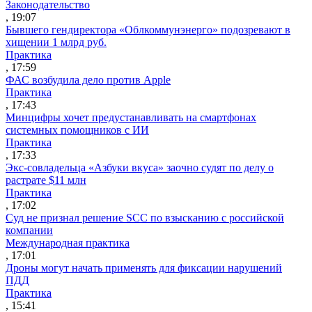
Законодательство
, 19:07
Бывшего гендиректора «Облкоммунэнерго» подозревают в
хищении 1 млрд руб.
Практика
, 17:59
ФАС возбудила дело против Apple
Практика
, 17:43
Минцифры хочет предустанавливать на смартфонах
системных помощников с ИИ
Практика
, 17:33
Экс-совладельца «Азбуки вкуса» заочно судят по делу о
растрате $11 млн
Практика
, 17:02
Суд не признал решение SCC по взысканию с российской
компании
Международная практика
, 17:01
Дроны могут начать применять для фиксации нарушений
ПДД
Практика
, 15:41