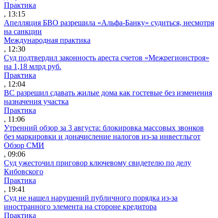
Практика
, 13:15
Апелляция БВО разрешила «Альфа-Банку» судиться, несмотря
на санкции
Международная практика
, 12:30
Суд подтвердил законность ареста счетов «Межрегионстроя»
на 1,18 млрд руб.
Практика
, 12:04
ВС разрешил сдавать жилые дома как гостевые без изменения
назначения участка
Практика
, 11:06
Утренний обзор за 3 августа: блокировка массовых звонков
без маркировки и доначисление налогов из-за инвестльгот
Обзор СМИ
, 09:06
Суд ужесточил приговор ключевому свидетелю по делу
Кибовского
Практика
, 19:41
Суд не нашел нарушений публичного порядка из-за
иностранного элемента на стороне кредитора
Практика