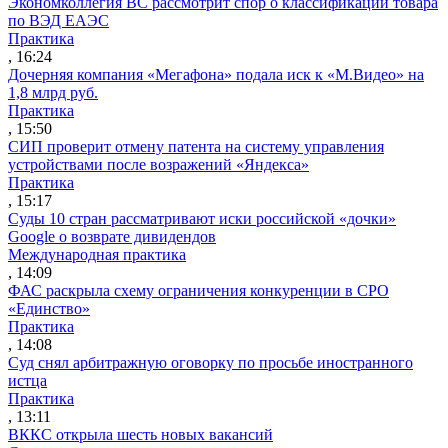
Экономколлегия ВС рассмотрит спор о классификации товара
по ВЭД ЕАЭС
Практика
, 16:24
Дочерняя компания «Мегафона» подала иск к «М.Видео» на
1,8 млрд руб.
Практика
, 15:50
СИП проверит отмену патента на систему управления
устройствами после возражений «Яндекса»
Практика
, 15:17
Суды 10 стран рассматривают иски российской «дочки»
Google о возврате дивидендов
Международная практика
, 14:09
ФАС раскрыла схему ограничения конкуренции в СРО
«Единство»
Практика
, 14:08
Суд снял арбитражную оговорку по просьбе иностранного
истца
Практика
, 13:11
ВККС открыла шесть новых вакансий