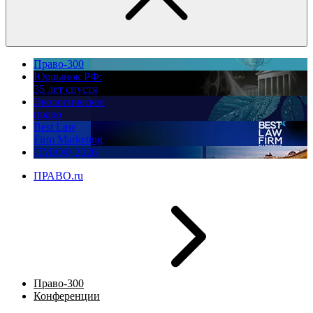
Право-300
Юррынок РФ:
35 лет спустя
Экологическое
право
Best Law
Firm Marketing
ПМЮФ 2026
ПРАВО.ru
Право-300
Конференции