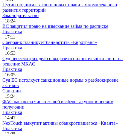
Путин подписал закон о новых правилах комплексного
развития территорий
Законодательство
, 18:24
ВС защитил право на взыскание займа по расписке
Практика
, 17:11
Сбербанк планирует банкротить «Евротранс»
Практика
, 16:53
Суд пересмотрит дело о выдаче исполнительного листа на
решение МКАС
Практика
, 16:05
Суд ЕС истолкует санкционные нормы о разблокировке
активов
Санкции
, 15:24
ФАС раскрыла число жалоб в сфере закупок в первом
полугодии
Практика
, 14:47
NexTouch выкупит активы обанкротившегося «Кванта»
Практика
, 13:35