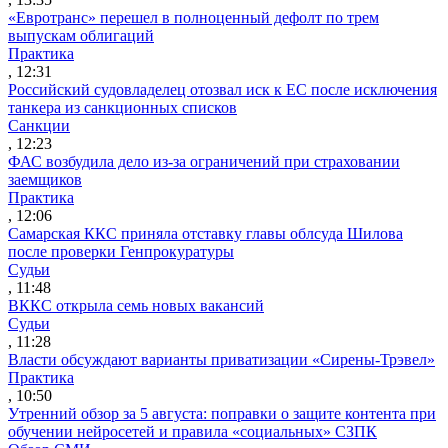
«Евротранс» перешел в полноценный дефолт по трем
выпускам облигаций
Практика
, 12:31
Российский судовладелец отозвал иск к ЕС после исключения
танкера из санкционных списков
Санкции
, 12:23
ФАС возбудила дело из-за ограничений при страховании
заемщиков
Практика
, 12:06
Самарская ККС приняла отставку главы облсуда Шилова
после проверки Генпрокуратуры
Судьи
, 11:48
ВККС открыла семь новых вакансий
Судьи
, 11:28
Власти обсуждают варианты приватизации «Сирены-Трэвел»
Практика
, 10:50
Утренний обзор за 5 августа: поправки о защите контента при
обучении нейросетей и правила «социальных» СЗПК