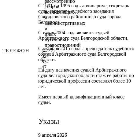
рассмотрению
С 1991 по 1995 год - архивариус, секретарь
споров,
суда, секретарь судебного заседания
возникающих
Свердловского районнного суда города
из
Белгорода.
административных
и
С июня 2004 года является судьей
иных
Арбитражного суда Белгородской области.
публичных
правоотношений
С октября 2015 года - председатель судебного
ТЕЛЕФОН
(4722)
состава Арбитражного суда Белгородской
32-
области.
83-
47
На дату назначения судьей Арбитражного
суда Белгородской области стаж ее работы по
юридической профессии составлял более 10
лет.
Имеет первый квалификационный класс
судьи.
Указы
9 апреля 2026