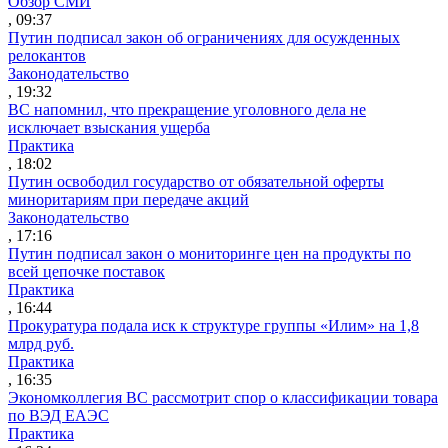
Обзор СМИ
, 09:37
Путин подписал закон об ограничениях для осужденных
релокантов
Законодательство
, 19:32
ВС напомнил, что прекращение уголовного дела не
исключает взыскания ущерба
Практика
, 18:02
Путин освободил государство от обязательной оферты
миноритариям при передаче акций
Законодательство
, 17:16
Путин подписал закон о мониторинге цен на продукты по
всей цепочке поставок
Практика
, 16:44
Прокуратура подала иск к структуре группы «Илим» на 1,8
млрд руб.
Практика
, 16:35
Экономколлегия ВС рассмотрит спор о классификации товара
по ВЭД ЕАЭС
Практика