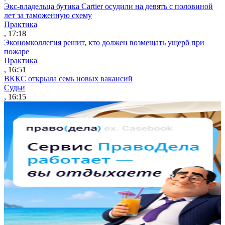
Экс-владельца бутика Cartier осудили на девять с половиной
лет за таможенную схему
Практика
, 17:18
Экономколлегия решит, кто должен возмещать ущерб при
пожаре
Практика
, 16:51
ВККС открыла семь новых вакансий
Судьи
, 16:15