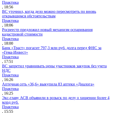
Практика
, 18:56
ВС уточнил, когда дело можно пересмотреть по вновь
открывшимся обстоятельствам
Практика
, 18:06
Росреестр предложил новый механизм оспаривания
кадастровой стоимости
Практика
, 18:00
Банк «Траст» погасит 797,3 млн руб. долга перед ФНС за
«Гема-Инвест»
Практика
, 17:51
ВС запретил уравнивать цены участников закупок без учета
НДС
Практика
, 16:26
Аптечная сеть «36,6» выкупила 83 аптеки «Диалога»
Практика
, 16:25
Экс-главу АСВ объявили в розыск по делу о хищении более 4
млрд руб.
Практика
, 15:55