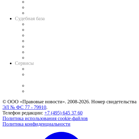
Советы для литигаторов
Сговоры на торгах
Авто
Судебная база
Картотека арбитражных дел
Решения арбитражных судов
Календарь рассмотрения арбитражных дел
Досье судей
Информация о судах
RSS лента новостей
Вакансии для юристов
Сервисы
Справочно-правовая система
Casebook: мониторинг дел
и компаний
Caselook: поиск и анализ практики
CASE.ONE: управление юридической службой
© ООО «Правовые новости». 2008-2026.
Номер свидетельства
ЭЛ № ФС 77 - 79910
.
Телефон редакции:
+7 (495) 645 37 60
Политика использования cookie-файлов
Политика конфиденциальности