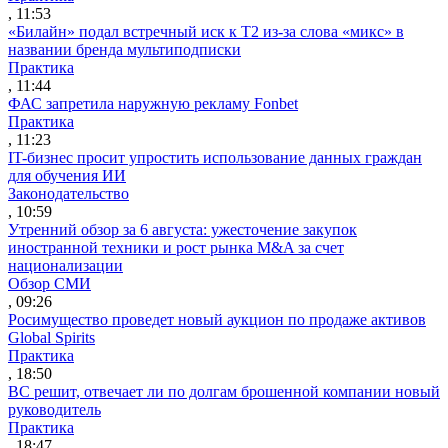
, 11:53
«Билайн» подал встречный иск к Т2 из-за слова «микс» в
названии бренда мультиподписки
Практика
, 11:44
ФАС запретила наружную рекламу Fonbet
Практика
, 11:23
IT-бизнес просит упростить использование данных граждан
для обучения ИИ
Законодательство
, 10:59
Утренний обзор за 6 августа: ужесточение закупок
иностранной техники и рост рынка M&A за счет
национализации
Обзор СМИ
, 09:26
Росимущество проведет новый аукцион по продаже активов
Global Spirits
Практика
, 18:50
ВС решит, отвечает ли по долгам брошенной компании новый
руководитель
Практика
, 18:47