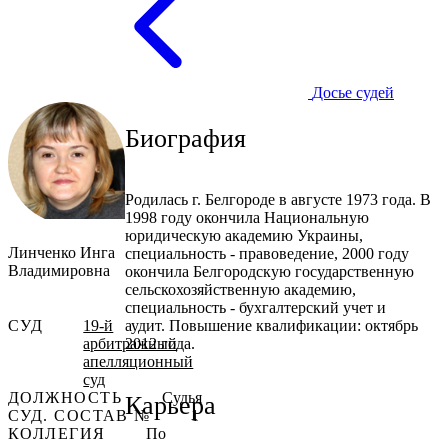
Досье судей
Биография
Родилась г. Белгороде в августе 1973 года. В
1998 году окончила Национальную
юридическую академию Украины,
Линченко Инга
специальность - правоведение, 2000 году
Владимировна
окончила Белгородскую государственную
сельскохозяйственную академию,
специальность - бухгалтерский учет и
СУД
19-й
аудит. Повышение квалификации: октябрь
арбитражный
2012 года.
апелляционный
суд
ДОЛЖНОСТЬ
Судья
Карьера
СУД. СОСТАВ №
1
КОЛЛЕГИЯ
По