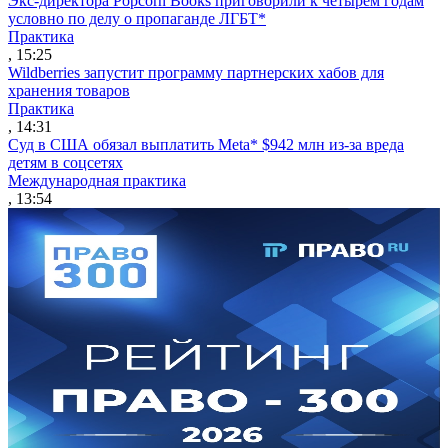
Экс-директора Popcorn Books приговорили к четырем годам
условно по делу о пропаганде ЛГБТ*
Практика
, 15:25
Wildberries запустит программу партнерских хабов для
хранения товаров
Практика
, 14:31
Суд в США обязал выплатить Meta* $942 млн из-за вреда
детям в соцсетях
Международная практика
, 13:54