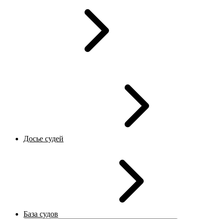
Досье судей
База судов