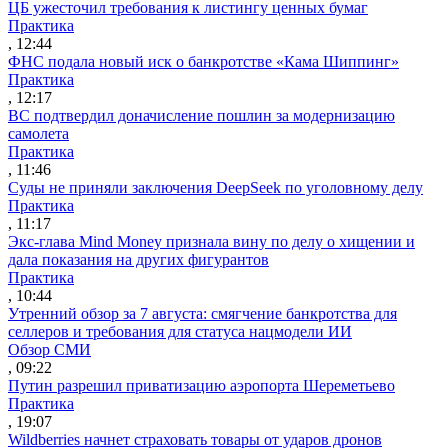
ЦБ ужесточил требования к листингу ценных бумаг
Практика
, 12:44
ФНС подала новый иск о банкротстве «Кама Шиппинг»
Практика
, 12:17
ВС подтвердил доначисление пошлин за модернизацию
самолета
Практика
, 11:46
Суды не приняли заключения DeepSeek по уголовному делу
Практика
, 11:17
Экс-глава Mind Money признала вину по делу о хищении и
дала показания на других фигурантов
Практика
, 10:44
Утренний обзор за 7 августа: смягчение банкротства для
селлеров и требования для статуса нацмодели ИИ
Обзор СМИ
, 09:22
Путин разрешил приватизацию аэропорта Шереметьево
Практика
, 19:07
Wildberries начнет страховать товары от ударов дронов