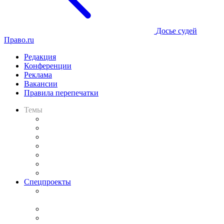
Досье судей
Право.ru
Редакция
Конференции
Реклама
Вакансии
Правила перепечатки
Темы
Практика
Законодательство
Процесс
Исследования
Рынок юридических услуг
Юридическое сообщество
Важнейшие правовые темы в прессе
Спецпроекты
Подкаст «В здравом уме
и твёрдой памяти»
Legal Design
Банкротная панорама