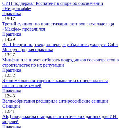
СИП поддержал Роспатент в споре об обозначении
«Нетдолгофф»
Практика
, 15:17
Третий аукцион по приватизации активов экс-владельца
«Макфы» провалился
Практика
, 14:29
ВС Швеции подтвердил передачу Украине сухогруза Caffa
Международная практика
, 13:27
Минфин планирует отбирать подрядчиков госконтрактов в
строительстве по их репутации
Практика
, 12:52
Экономколлегия защитила компанию от переплаты за
пользование землей
Практика
, 12:43
Великобритания расширила антироссийские санкции
Санкции
, 12:41
АБД предложила стандарт синтетических данных для ИИ-
моделей
Практика