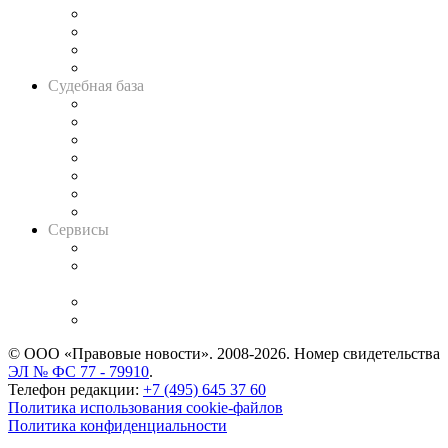
Банкротная панорама
Советы для литигаторов
Сговоры на торгах
Авто
Судебная база
Картотека арбитражных дел
Решения арбитражных судов
Календарь рассмотрения арбитражных дел
Досье судей
Информация о судах
RSS лента новостей
Вакансии для юристов
Сервисы
Справочно-правовая система
Casebook: мониторинг дел
и компаний
Caselook: поиск и анализ практики
CASE.ONE: управление юридической службой
© ООО «Правовые новости». 2008-2026.
Номер свидетельства
ЭЛ № ФС 77 - 79910
.
Телефон редакции:
+7 (495) 645 37 60
Политика использования cookie-файлов
Политика конфиденциальности