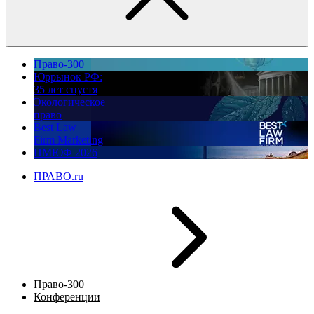
Право-300
Юррынок РФ:
35 лет спустя
Экологическое
право
Best Law
Firm Marketing
ПМЮФ 2026
ПРАВО.ru
Право-300
Конференции