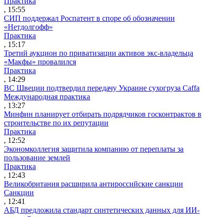
Практика
, 15:55
СИП поддержал Роспатент в споре об обозначении
«Нетдолгофф»
Практика
, 15:17
Третий аукцион по приватизации активов экс-владельца
«Макфы» провалился
Практика
, 14:29
ВС Швеции подтвердил передачу Украине сухогруза Caffa
Международная практика
, 13:27
Минфин планирует отбирать подрядчиков госконтрактов в
строительстве по их репутации
Практика
, 12:52
Экономколлегия защитила компанию от переплаты за
пользование землей
Практика
, 12:43
Великобритания расширила антироссийские санкции
Санкции
, 12:41
АБД предложила стандарт синтетических данных для ИИ-