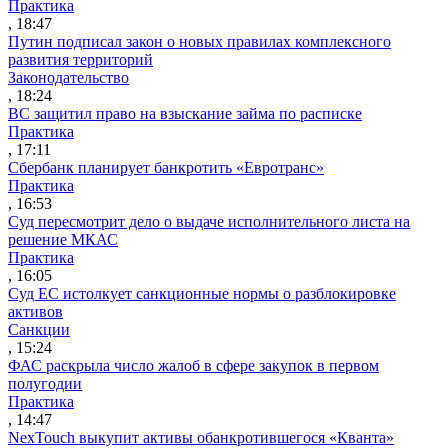
Практика
, 18:47
Путин подписал закон о новых правилах комплексного
развития территорий
Законодательство
, 18:24
ВС защитил право на взыскание займа по расписке
Практика
, 17:11
Сбербанк планирует банкротить «Евротранс»
Практика
, 16:53
Суд пересмотрит дело о выдаче исполнительного листа на
решение МКАС
Практика
, 16:05
Суд ЕС истолкует санкционные нормы о разблокировке
активов
Санкции
, 15:24
ФАС раскрыла число жалоб в сфере закупок в первом
полугодии
Практика
, 14:47
NexTouch выкупит активы обанкротившегося «Кванта»