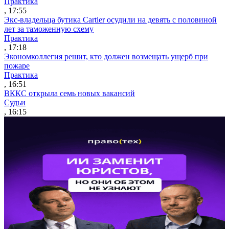
Практика
, 17:55
Экс-владельца бутика Cartier осудили на девять с половиной
лет за таможенную схему
Практика
, 17:18
Экономколлегия решит, кто должен возмещать ущерб при
пожаре
Практика
, 16:51
ВККС открыла семь новых вакансий
Судьи
, 16:15