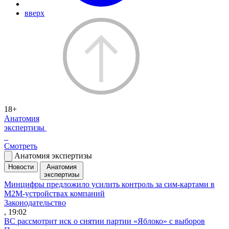
вверх
18+
Анатомия
экспертизы
Смотреть
Анатомия экспертизы
Новости
Анатомия
экспертизы
Минцифры предложило усилить контроль за сим-картами в
M2M-устройствах компаний
Законодательство
, 19:02
ВС рассмотрит иск о снятии партии «Яблоко» с выборов