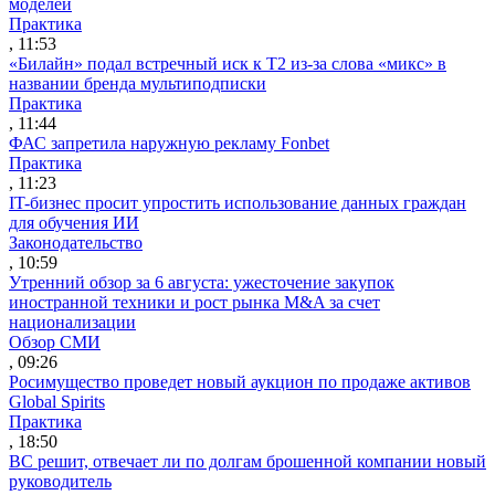
моделей
Практика
, 11:53
«Билайн» подал встречный иск к Т2 из-за слова «микс» в
названии бренда мультиподписки
Практика
, 11:44
ФАС запретила наружную рекламу Fonbet
Практика
, 11:23
IT-бизнес просит упростить использование данных граждан
для обучения ИИ
Законодательство
, 10:59
Утренний обзор за 6 августа: ужесточение закупок
иностранной техники и рост рынка M&A за счет
национализации
Обзор СМИ
, 09:26
Росимущество проведет новый аукцион по продаже активов
Global Spirits
Практика
, 18:50
ВС решит, отвечает ли по долгам брошенной компании новый
руководитель