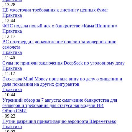
, 13:28
ЦБ ужесточил требования к листингу ценных бумаг
Практика
, 12:44
ФНС подала новый иск о банкротстве «Кама Шиппинг»
Практика
, 12:17
ВС подтвердил доначисление пошлин за модернизацию
самолета
Практика
, 11:46
Суды не приняли заключения DeepSeek по уголовному делу
Практика
, 11:17
Экс-глава Mind Money признала вину по делу о хищении и
дала показания на других фигурантов
Практика
, 10:44
Утренний обзор за 7 августа: смягчение банкротства для
селлеров и требования для статуса нацмодели ИИ
Обзор СМИ
, 09:22
Путин разрешил приватизацию аэропорта Шереметьево
Практика
, 19:07