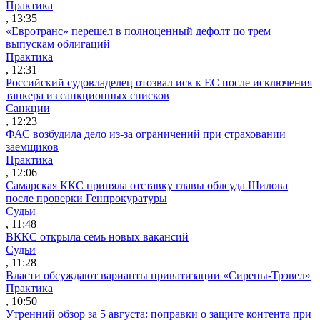
Практика
, 13:35
«Евротранс» перешел в полноценный дефолт по трем
выпускам облигаций
Практика
, 12:31
Российский судовладелец отозвал иск к ЕС после исключения
танкера из санкционных списков
Санкции
, 12:23
ФАС возбудила дело из-за ограничений при страховании
заемщиков
Практика
, 12:06
Самарская ККС приняла отставку главы облсуда Шилова
после проверки Генпрокуратуры
Судьи
, 11:48
ВККС открыла семь новых вакансий
Судьи
, 11:28
Власти обсуждают варианты приватизации «Сирены-Трэвел»
Практика
, 10:50
Утренний обзор за 5 августа: поправки о защите контента при