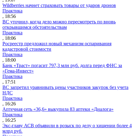
Wildberries начнет страховать товары от ударов дронов
Практика
, 18:56
ВС уточнил, когда дело можно пересмотреть по вновь
открывшимся обстоятельствам
Практика
, 18:06
Росреестр предложил новый механизм оспаривания
кадастровой стоимости
Практика
, 18:00
Банк «Траст» погасит 797,3 млн руб. долга перед ФНС за
«Гема-Инвест»
Практика
, 17:51
ВС запретил уравнивать цены участников закупок без учета
НДС
Практика
, 16:26
Аптечная сеть «36,6» выкупила 83 аптеки «Диалога»
Практика
, 16:25
Экс-главу АСВ объявили в розыск по делу о хищении более 4
млрд руб.