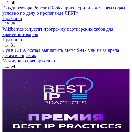
, 15:50
Экс-директора Popcorn Books приговорили к четырем годам
условно по делу о пропаганде ЛГБТ*
Практика
, 15:25
Wildberries запустит программу партнерских хабов для
хранения товаров
Практика
, 14:31
Суд в США обязал выплатить Meta* $942 млн из-за вреда
детям в соцсетях
Международная практика
, 13:54