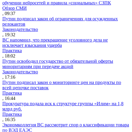
обучении нейросетей и правила «социальных» СЗПК
Обзор СМИ
, 09:37
Путин подписал закон об ограничениях для осужденных
релокантов
Законодательство
, 19:32
ВС напомнил, что прекращение уголовного дела не
исключает взыскания ущерба
Практика
, 18:02
Путин освободил государство от обязательной оферты
миноритариям при передаче акций
Законодательство
, 17:16
Путин подписал закон о мониторинге цен на продукты по
всей цепочке поставок
Практика
, 16:44
Прокуратура подала иск к структуре группы «Илим» на 1,8
млрд руб.
Практика
, 16:35
Экономколлегия ВС рассмотрит спор о классификации товара
по ВЭД ЕАЭС