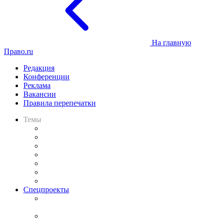
На главную
Право.ru
Редакция
Конференции
Реклама
Вакансии
Правила перепечатки
Темы
Практика
Законодательство
Процесс
Исследования
Рынок юридических услуг
Юридическое сообщество
Важнейшие правовые темы в прессе
Спецпроекты
Подкаст «В здравом уме
и твёрдой памяти»
Legal Design