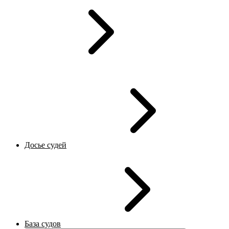
Досье судей
База судов