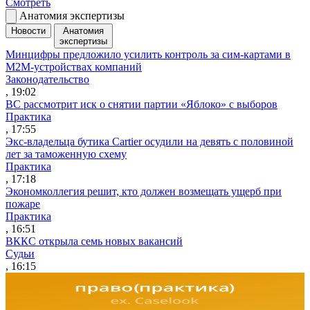
Смотреть
Анатомия экспертизы
Новости
Анатомия
экспертизы
Минцифры предложило усилить контроль за сим-картами в
M2M-устройствах компаний
Законодательство
, 19:02
ВС рассмотрит иск о снятии партии «Яблоко» с выборов
Практика
, 17:55
Экс-владельца бутика Cartier осудили на девять с половиной
лет за таможенную схему
Практика
, 17:18
Экономколлегия решит, кто должен возмещать ущерб при
пожаре
Практика
, 16:51
ВККС открыла семь новых вакансий
Судьи
, 16:15