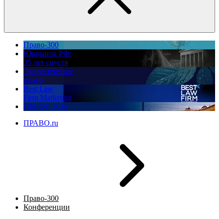
Право-300
Юррынок РФ:
35 лет спустя
Экологическое
право
Best Law
Firm Marketing
ПМЮФ 2026
ПРАВО.ru
Право-300
Конференции