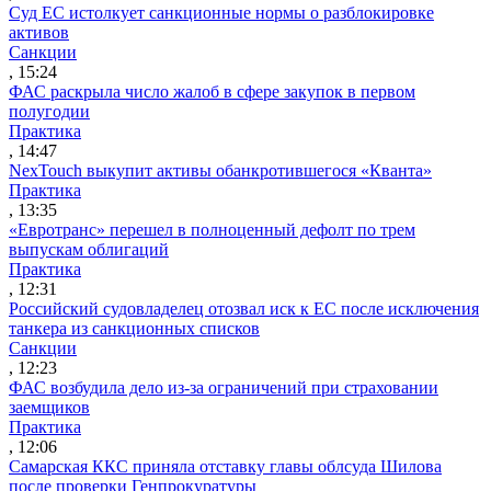
Суд ЕС истолкует санкционные нормы о разблокировке
активов
Санкции
, 15:24
ФАС раскрыла число жалоб в сфере закупок в первом
полугодии
Практика
, 14:47
NexTouch выкупит активы обанкротившегося «Кванта»
Практика
, 13:35
«Евротранс» перешел в полноценный дефолт по трем
выпускам облигаций
Практика
, 12:31
Российский судовладелец отозвал иск к ЕС после исключения
танкера из санкционных списков
Санкции
, 12:23
ФАС возбудила дело из-за ограничений при страховании
заемщиков
Практика
, 12:06
Самарская ККС приняла отставку главы облсуда Шилова
после проверки Генпрокуратуры