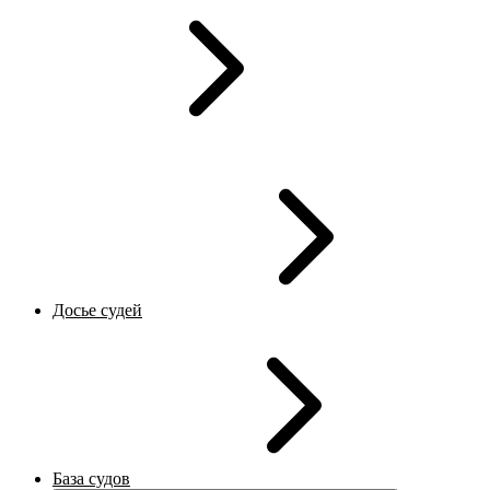
Досье судей
База судов