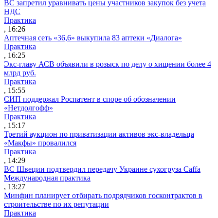
ВС запретил уравнивать цены участников закупок без учета
НДС
Практика
, 16:26
Аптечная сеть «36,6» выкупила 83 аптеки «Диалога»
Практика
, 16:25
Экс-главу АСВ объявили в розыск по делу о хищении более 4
млрд руб.
Практика
, 15:55
СИП поддержал Роспатент в споре об обозначении
«Нетдолгофф»
Практика
, 15:17
Третий аукцион по приватизации активов экс-владельца
«Макфы» провалился
Практика
, 14:29
ВС Швеции подтвердил передачу Украине сухогруза Caffa
Международная практика
, 13:27
Минфин планирует отбирать подрядчиков госконтрактов в
строительстве по их репутации
Практика