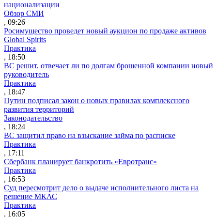
национализации
Обзор СМИ
, 09:26
Росимущество проведет новый аукцион по продаже активов
Global Spirits
Практика
, 18:50
ВС решит, отвечает ли по долгам брошенной компании новый
руководитель
Практика
, 18:47
Путин подписал закон о новых правилах комплексного
развития территорий
Законодательство
, 18:24
ВС защитил право на взыскание займа по расписке
Практика
, 17:11
Сбербанк планирует банкротить «Евротранс»
Практика
, 16:53
Суд пересмотрит дело о выдаче исполнительного листа на
решение МКАС
Практика
, 16:05