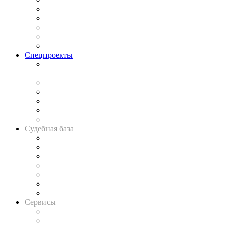
Процесс
Исследования
Рынок юридических услуг
Юридическое сообщество
Важнейшие правовые темы в прессе
Спецпроекты
Подкаст «В здравом уме
и твёрдой памяти»
Legal Design
Банкротная панорама
Советы для литигаторов
Сговоры на торгах
Авто
Судебная база
Картотека арбитражных дел
Решения арбитражных судов
Календарь рассмотрения арбитражных дел
Досье судей
Информация о судах
RSS лента новостей
Вакансии для юристов
Сервисы
Справочно-правовая система
Casebook: мониторинг дел