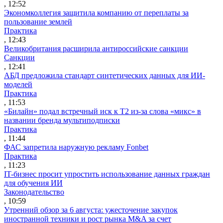
, 12:52
Экономколлегия защитила компанию от переплаты за
пользование землей
Практика
, 12:43
Великобритания расширила антироссийские санкции
Санкции
, 12:41
АБД предложила стандарт синтетических данных для ИИ-
моделей
Практика
, 11:53
«Билайн» подал встречный иск к Т2 из-за слова «микс» в
названии бренда мультиподписки
Практика
, 11:44
ФАС запретила наружную рекламу Fonbet
Практика
, 11:23
IT-бизнес просит упростить использование данных граждан
для обучения ИИ
Законодательство
, 10:59
Утренний обзор за 6 августа: ужесточение закупок
иностранной техники и рост рынка M&A за счет