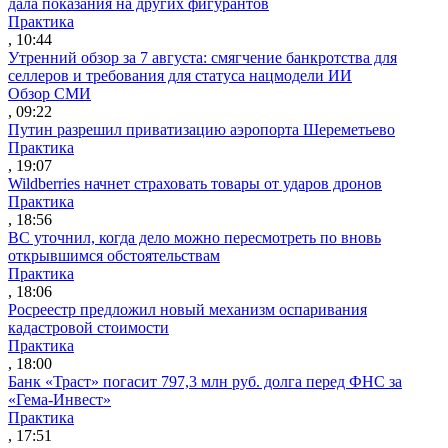
дала показания на других фигурантов
Практика
, 10:44
Утренний обзор за 7 августа: смягчение банкротства для
селлеров и требования для статуса нацмодели ИИ
Обзор СМИ
, 09:22
Путин разрешил приватизацию аэропорта Шереметьево
Практика
, 19:07
Wildberries начнет страховать товары от ударов дронов
Практика
, 18:56
ВС уточнил, когда дело можно пересмотреть по вновь
открывшимся обстоятельствам
Практика
, 18:06
Росреестр предложил новый механизм оспаривания
кадастровой стоимости
Практика
, 18:00
Банк «Траст» погасит 797,3 млн руб. долга перед ФНС за
«Гема-Инвест»
Практика
, 17:51