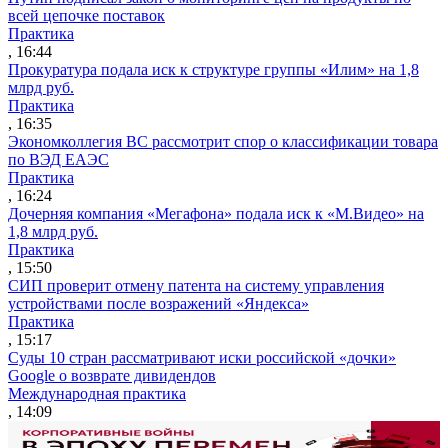
всей цепочке поставок
Практика
, 16:44
Прокуратура подала иск к структуре группы «Илим» на 1,8
млрд руб.
Практика
, 16:35
Экономколлегия ВС рассмотрит спор о классификации товара
по ВЭД ЕАЭС
Практика
, 16:24
Дочерняя компания «Мегафона» подала иск к «М.Видео» на
1,8 млрд руб.
Практика
, 15:50
СИП проверит отмену патента на систему управления
устройствами после возражений «Яндекса»
Практика
, 15:17
Суды 10 стран рассматривают иски российской «дочки»
Google о возврате дивидендов
Международная практика
, 14:09