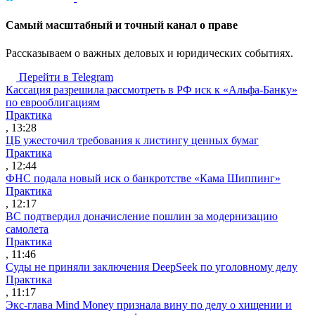
Cамый масштабный и точный канал о праве
Рассказываем о важных деловых и юридических событиях.
Перейти в Telegram
Кассация разрешила рассмотреть в РФ иск к «Альфа-Банку»
по еврооблигациям
Практика
, 13:28
ЦБ ужесточил требования к листингу ценных бумаг
Практика
, 12:44
ФНС подала новый иск о банкротстве «Кама Шиппинг»
Практика
, 12:17
ВС подтвердил доначисление пошлин за модернизацию
самолета
Практика
, 11:46
Суды не приняли заключения DeepSeek по уголовному делу
Практика
, 11:17
Экс-глава Mind Money признала вину по делу о хищении и