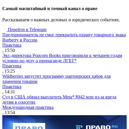
Cамый масштабный и точный канал о праве
Рассказываем о важных деловых и юридических событиях.
Перейти в Telegram
Предприниматель не смог прекратить охрану товарного знака
Burberry в России
Практика
, 15:50
Экс-директора Popcorn Books приговорили к четырем годам
условно по делу о пропаганде ЛГБТ*
Практика
, 15:25
Wildberries запустит программу партнерских хабов для
хранения товаров
Практика
, 14:31
Суд в США обязал выплатить Meta* $942 млн из-за вреда
детям в соцсетях
Международная практика
, 13:54