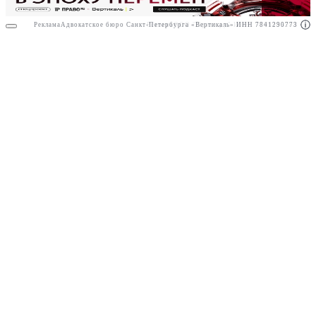
Реклама
Адвокатское бюро Санкт-Петербурга «Вертикаль» ИНН 7841290773
Реклама
ООО "Право.ру" ИНН: 7704835288