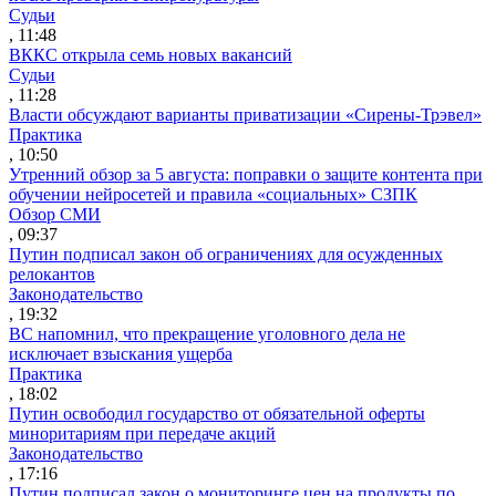
Судьи
, 11:48
ВККС открыла семь новых вакансий
Судьи
, 11:28
Власти обсуждают варианты приватизации «Сирены-Трэвел»
Практика
, 10:50
Утренний обзор за 5 августа: поправки о защите контента при
обучении нейросетей и правила «социальных» СЗПК
Обзор СМИ
, 09:37
Путин подписал закон об ограничениях для осужденных
релокантов
Законодательство
, 19:32
ВС напомнил, что прекращение уголовного дела не
исключает взыскания ущерба
Практика
, 18:02
Путин освободил государство от обязательной оферты
миноритариям при передаче акций
Законодательство
, 17:16
Путин подписал закон о мониторинге цен на продукты по