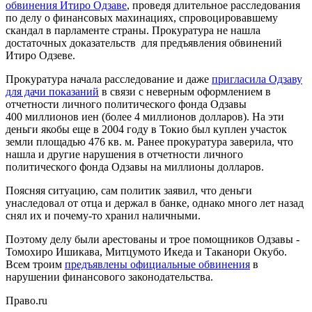
обвинения Итиро Одзаве
, проведя длительное расследования
по делу о финансовых махинациях, спровоцировавшему
скандал в парламенте страны. Прокуратура не нашла
достаточных доказательств для предъявления обвинений
Итиро Одзеве.
Прокуратура начала расследование и даже
пригласила Одзаву
для дачи показаний
в связи с неверным оформлением в
отчетности личного политического фонда Одзавы
400 миллионов иен (более 4 миллионов долларов). На эти
деньги якобы еще в 2004 году в Токио был куплен участок
земли площадью 476 кв. м. Ранее прокуратура заверила, что
нашла и другие нарушения в отчетности личного
политического фонда Одзавы на миллионы долларов.
Поясняя ситуацию, сам политик заявил, что деньги
унаследовал от отца и держал в банке, однако много лет назад
снял их и почему-то хранил наличными.
Поэтому делу были арестованы и трое помощников Одзавы -
Томохиро Ишикава, Митцумото Икеда и Таканори Окубо.
Всем троим
предъявлены официальные обвинения
в
нарушении финансового законодательства.
Право.ru