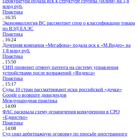
Прокуратура подала иск к структуре группы «Илим» на 1,8
млрд руб.
Практика
, 16:35
Экономколлегия ВС рассмотрит спор о классификации товара
по ВЭД ЕАЭС
Практика
, 16:24
Дочерняя компания «Мегафона» подала иск к «М.Видео» на
1,8 млрд руб.
Практика
, 15:50
СИП проверит отмену патента на систему управления
устройствами после возражений «Яндекса»
Практика
, 15:17
Суды 10 стран рассматривают иски российской «дочки»
Google о возврате дивидендов
Международная практика
, 14:09
ФАС раскрыла схему ограничения конкуренции в СРО
«Единство»
Практика
, 14:08
Суд снял арбитражную оговорку по просьбе иностранного