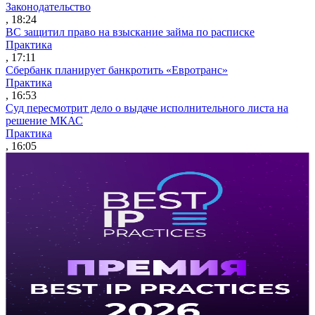
Законодательство
, 18:24
ВС защитил право на взыскание займа по расписке
Практика
, 17:11
Сбербанк планирует банкротить «Евротранс»
Практика
, 16:53
Суд пересмотрит дело о выдаче исполнительного листа на
решение МКАС
Практика
, 16:05