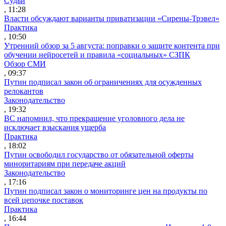
Судьи
, 11:28
Власти обсуждают варианты приватизации «Сирены-Трэвел»
Практика
, 10:50
Утренний обзор за 5 августа: поправки о защите контента при
обучении нейросетей и правила «социальных» СЗПК
Обзор СМИ
, 09:37
Путин подписал закон об ограничениях для осужденных
релокантов
Законодательство
, 19:32
ВС напомнил, что прекращение уголовного дела не
исключает взыскания ущерба
Практика
, 18:02
Путин освободил государство от обязательной оферты
миноритариям при передаче акций
Законодательство
, 17:16
Путин подписал закон о мониторинге цен на продукты по
всей цепочке поставок
Практика
, 16:44