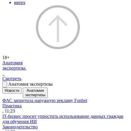
вверх
18+
Анатомия
экспертизы
Смотреть
Анатомия экспертизы
Новости
Анатомия
экспертизы
ФАС запретила наружную рекламу Fonbet
Практика
, 11:23
IT-бизнес просит упростить использование данных граждан
для обучения ИИ
Законодательство