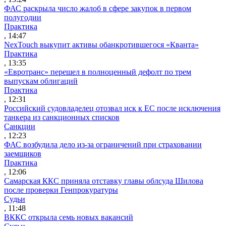
ФАС раскрыла число жалоб в сфере закупок в первом
полугодии
Практика
, 14:47
NexTouch выкупит активы обанкротившегося «Кванта»
Практика
, 13:35
«Евротранс» перешел в полноценный дефолт по трем
выпускам облигаций
Практика
, 12:31
Российский судовладелец отозвал иск к ЕС после исключения
танкера из санкционных списков
Санкции
, 12:23
ФАС возбудила дело из-за ограничений при страховании
заемщиков
Практика
, 12:06
Самарская ККС приняла отставку главы облсуда Шилова
после проверки Генпрокуратуры
Судьи
, 11:48
ВККС открыла семь новых вакансий