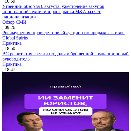
, 10:59
Утренний обзор за 6 августа: ужесточение закупок
иностранной техники и рост рынка M&A за счет
национализации
Обзор СМИ
, 09:26
Росимущество проведет новый аукцион по продаже активов
Global Spirits
Практика
, 18:50
ВС решит, отвечает ли по долгам брошенной компании новый
руководитель
Практика
, 18:47