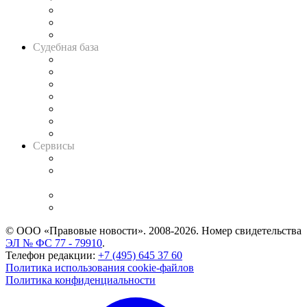
Советы для литигаторов
Сговоры на торгах
Авто
Судебная база
Картотека арбитражных дел
Решения арбитражных судов
Календарь рассмотрения арбитражных дел
Досье судей
Информация о судах
RSS лента новостей
Вакансии для юристов
Сервисы
Справочно-правовая система
Casebook: мониторинг дел
и компаний
Caselook: поиск и анализ практики
CASE.ONE: управление юридической службой
© ООО «Правовые новости». 2008-2026.
Номер свидетельства
ЭЛ № ФС 77 - 79910
.
Телефон редакции:
+7 (495) 645 37 60
Политика использования cookie-файлов
Политика конфиденциальности