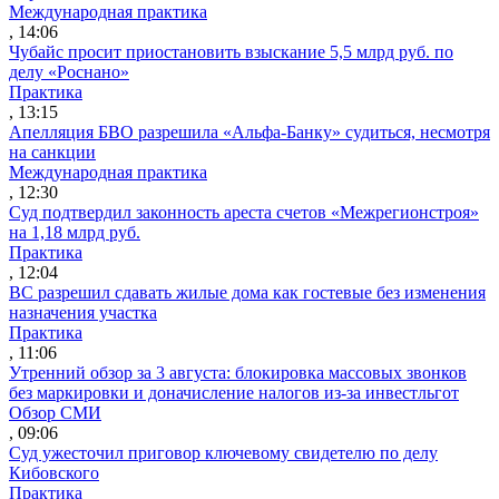
Международная практика
, 14:06
Чубайс просит приостановить взыскание 5,5 млрд руб. по
делу «Роснано»
Практика
, 13:15
Апелляция БВО разрешила «Альфа-Банку» судиться, несмотря
на санкции
Международная практика
, 12:30
Суд подтвердил законность ареста счетов «Межрегионстроя»
на 1,18 млрд руб.
Практика
, 12:04
ВС разрешил сдавать жилые дома как гостевые без изменения
назначения участка
Практика
, 11:06
Утренний обзор за 3 августа: блокировка массовых звонков
без маркировки и доначисление налогов из-за инвестльгот
Обзор СМИ
, 09:06
Суд ужесточил приговор ключевому свидетелю по делу
Кибовского
Практика