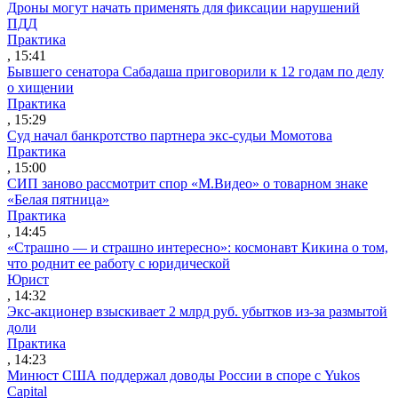
Дроны могут начать применять для фиксации нарушений
ПДД
Практика
, 15:41
Бывшего сенатора Сабадаша приговорили к 12 годам по делу
о хищении
Практика
, 15:29
Суд начал банкротство партнера экс-судьи Момотова
Практика
, 15:00
СИП заново рассмотрит спор «М.Видео» о товарном знаке
«Белая пятница»
Практика
, 14:45
«Страшно — и страшно интересно»: космонавт Кикина о том,
что роднит ее работу с юридической
Юрист
, 14:32
Экс-акционер взыскивает 2 млрд руб. убытков из-за размытой
доли
Практика
, 14:23
Минюст США поддержал доводы России в споре с Yukos
Capital