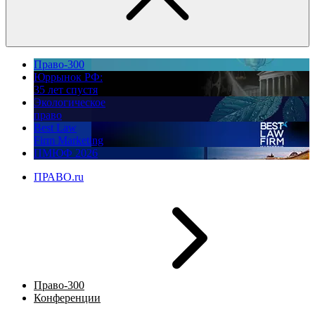
Право-300
Юррынок РФ:
35 лет спустя
Экологическое
право
Best Law
Firm Marketing
ПМЮФ 2026
ПРАВО.ru
Право-300
Конференции