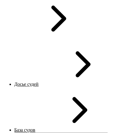
Досье судей
База судов