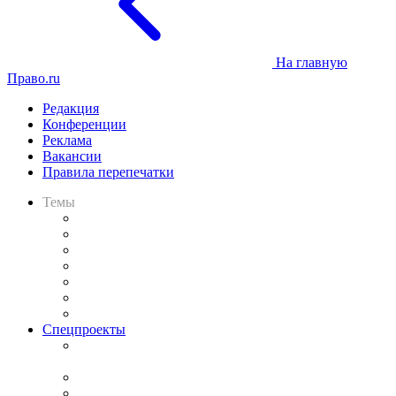
На главную
Право.ru
Редакция
Конференции
Реклама
Вакансии
Правила перепечатки
Темы
Практика
Законодательство
Процесс
Исследования
Рынок юридических услуг
Юридическое сообщество
Важнейшие правовые темы в прессе
Спецпроекты
Подкаст «В здравом уме
и твёрдой памяти»
Legal Design
Банкротная панорама