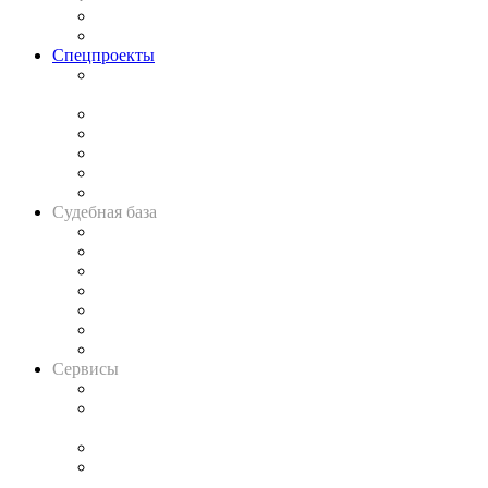
Юридическое сообщество
Важнейшие правовые темы в прессе
Спецпроекты
Подкаст «В здравом уме
и твёрдой памяти»
Legal Design
Банкротная панорама
Советы для литигаторов
Сговоры на торгах
Авто
Судебная база
Картотека арбитражных дел
Решения арбитражных судов
Календарь рассмотрения арбитражных дел
Досье судей
Информация о судах
RSS лента новостей
Вакансии для юристов
Сервисы
Справочно-правовая система
Casebook: мониторинг дел
и компаний
Caselook: поиск и анализ практики
CASE.ONE: управление юридической службой