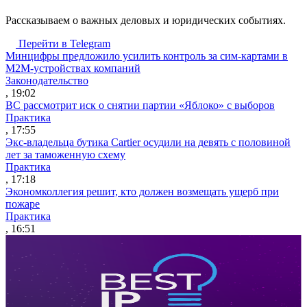
Рассказываем о важных деловых и юридических событиях.
Перейти в Telegram
Минцифры предложило усилить контроль за сим-картами в
M2M-устройствах компаний
Законодательство
, 19:02
ВС рассмотрит иск о снятии партии «Яблоко» с выборов
Практика
, 17:55
Экс-владельца бутика Cartier осудили на девять с половиной
лет за таможенную схему
Практика
, 17:18
Экономколлегия решит, кто должен возмещать ущерб при
пожаре
Практика
, 16:51