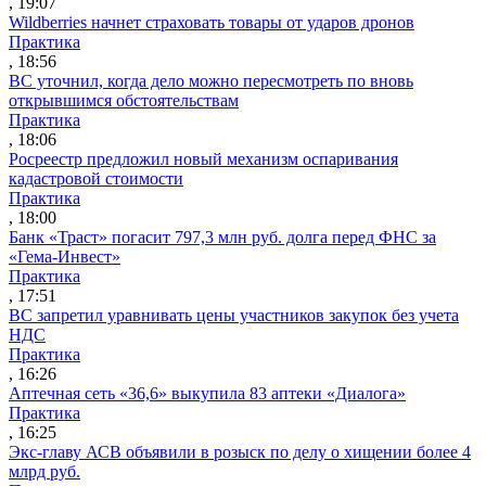
, 19:07
Wildberries начнет страховать товары от ударов дронов
Практика
, 18:56
ВС уточнил, когда дело можно пересмотреть по вновь
открывшимся обстоятельствам
Практика
, 18:06
Росреестр предложил новый механизм оспаривания
кадастровой стоимости
Практика
, 18:00
Банк «Траст» погасит 797,3 млн руб. долга перед ФНС за
«Гема-Инвест»
Практика
, 17:51
ВС запретил уравнивать цены участников закупок без учета
НДС
Практика
, 16:26
Аптечная сеть «36,6» выкупила 83 аптеки «Диалога»
Практика
, 16:25
Экс-главу АСВ объявили в розыск по делу о хищении более 4
млрд руб.