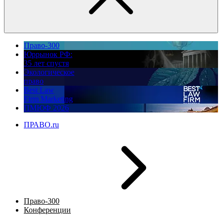
Право-300
Юррынок РФ:
35 лет спустя
Экологическое
право
Best Law
Firm Marketing
ПМЮФ 2026
ПРАВО.ru
Право-300
Конференции