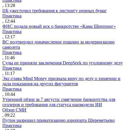
Практика
, 13:28
ЦБ ужесточил требования к листингу ценных бумаг
Практика
, 12:44
ФНС подала новый иск о банкротстве «Кама Шиппинг»
Практика
, 12:17
ВС подтвердил доначисление пошлин за модернизацию
самолета
Практика
, 11:46
Суды не приняли заключения DeepSeek по уголовному делу
Практика
, 11:17
Экс-глава Mind Money признала вину по делу о хищении и
дала показания на других фигурантов
Практика
, 10:44
Утренний обзор за 7 августа: смягчение банкротства для
селлеров и требования для статуса нацмодели ИИ
Обзор СМИ
, 09:22
Путин разрешил приватизацию аэропорта Шереметьево
Практика