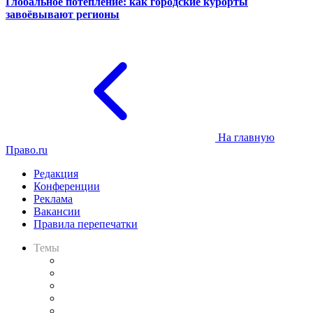
Глобальное потепление: как городские курорты
завоёвывают регионы
На главную
Право.ru
Редакция
Конференции
Реклама
Вакансии
Правила перепечатки
Темы
Практика
Законодательство
Процесс
Исследования
Рынок юридических услуг