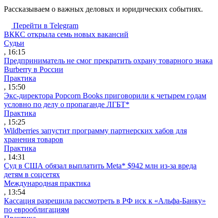
Рассказываем о важных деловых и юридических событиях.
Перейти в Telegram
ВККС открыла семь новых вакансий
Судьи
, 16:15
Предприниматель не смог прекратить охрану товарного знака
Burberry в России
Практика
, 15:50
Экс-директора Popcorn Books приговорили к четырем годам
условно по делу о пропаганде ЛГБТ*
Практика
, 15:25
Wildberries запустит программу партнерских хабов для
хранения товаров
Практика
, 14:31
Суд в США обязал выплатить Meta* $942 млн из-за вреда
детям в соцсетях
Международная практика
, 13:54
Кассация разрешила рассмотреть в РФ иск к «Альфа-Банку»
по еврооблигациям