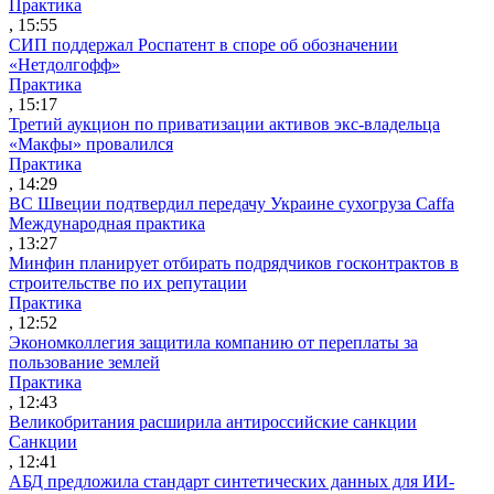
Практика
, 15:55
СИП поддержал Роспатент в споре об обозначении
«Нетдолгофф»
Практика
, 15:17
Третий аукцион по приватизации активов экс-владельца
«Макфы» провалился
Практика
, 14:29
ВС Швеции подтвердил передачу Украине сухогруза Caffa
Международная практика
, 13:27
Минфин планирует отбирать подрядчиков госконтрактов в
строительстве по их репутации
Практика
, 12:52
Экономколлегия защитила компанию от переплаты за
пользование землей
Практика
, 12:43
Великобритания расширила антироссийские санкции
Санкции
, 12:41
АБД предложила стандарт синтетических данных для ИИ-