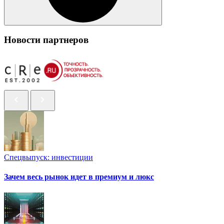
Новости партнеров
Спецвыпуск: инвестиции
Зачем весь рынок идет в премиум и люкс