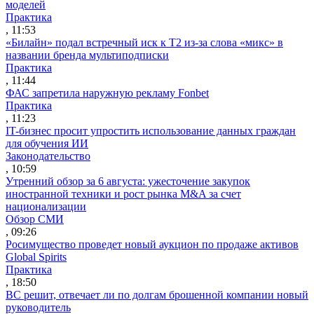
моделей
Практика
, 11:53
«Билайн» подал встречный иск к Т2 из-за слова «микс» в
названии бренда мультиподписки
Практика
, 11:44
ФАС запретила наружную рекламу Fonbet
Практика
, 11:23
IT-бизнес просит упростить использование данных граждан
для обучения ИИ
Законодательство
, 10:59
Утренний обзор за 6 августа: ужесточение закупок
иностранной техники и рост рынка M&A за счет
национализации
Обзор СМИ
, 09:26
Росимущество проведет новый аукцион по продаже активов
Global Spirits
Практика
, 18:50
ВС решит, отвечает ли по долгам брошенной компании новый
руководитель