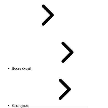
Досье судей
База судов