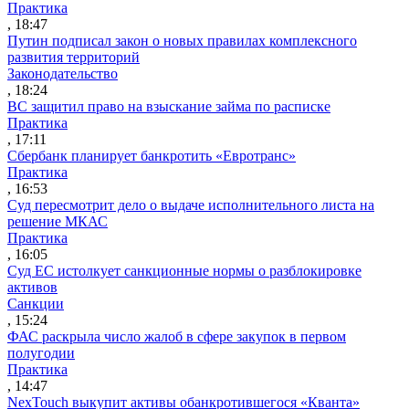
Практика
, 18:47
Путин подписал закон о новых правилах комплексного
развития территорий
Законодательство
, 18:24
ВС защитил право на взыскание займа по расписке
Практика
, 17:11
Сбербанк планирует банкротить «Евротранс»
Практика
, 16:53
Суд пересмотрит дело о выдаче исполнительного листа на
решение МКАС
Практика
, 16:05
Суд ЕС истолкует санкционные нормы о разблокировке
активов
Санкции
, 15:24
ФАС раскрыла число жалоб в сфере закупок в первом
полугодии
Практика
, 14:47
NexTouch выкупит активы обанкротившегося «Кванта»