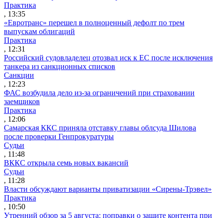
Практика
, 13:35
«Евротранс» перешел в полноценный дефолт по трем
выпускам облигаций
Практика
, 12:31
Российский судовладелец отозвал иск к ЕС после исключения
танкера из санкционных списков
Санкции
, 12:23
ФАС возбудила дело из-за ограничений при страховании
заемщиков
Практика
, 12:06
Самарская ККС приняла отставку главы облсуда Шилова
после проверки Генпрокуратуры
Судьи
, 11:48
ВККС открыла семь новых вакансий
Судьи
, 11:28
Власти обсуждают варианты приватизации «Сирены-Трэвел»
Практика
, 10:50
Утренний обзор за 5 августа: поправки о защите контента при