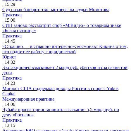
, 15:29
Суд начал банкротство партнера экс-судьи Момотова
Практика
, 15:00
СИП заново рассмотрит спор «М.Видео» о товарном знаке
«Белая пятница»
Практика
, 14:45
«Страшно — и страшно интересно»: космонавт Кикина о том,
что роднит ее работу с юридической
Юрист
, 14:32
Экс-акционер взыскивает 2 млрд руб. убытков из-за размытой
доли
Практика
, 14:23
Минюст США поддержал доводы России в споре с Yukos
Capital
Международная практика
, 14:06
Чубайс просит приостановить взыскание 5,5 млрд руб. по
делу «Роснано»
Практика
, 13:15
Апелляция БВО разрешила «Альфа-Банку» судиться, несмотря