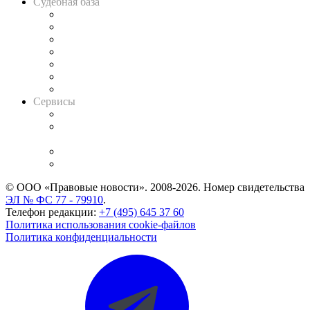
Судебная база
Картотека арбитражных дел
Решения арбитражных судов
Календарь рассмотрения арбитражных дел
Досье судей
Информация о судах
RSS лента новостей
Вакансии для юристов
Сервисы
Справочно-правовая система
Casebook: мониторинг дел
и компаний
Caselook: поиск и анализ практики
CASE.ONE: управление юридической службой
© ООО «Правовые новости». 2008-2026.
Номер свидетельства
ЭЛ № ФС 77 - 79910
.
Телефон редакции:
+7 (495) 645 37 60
Политика использования cookie-файлов
Политика конфиденциальности