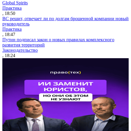
Global Spirits
Практика
, 18:50
ВС решит, отвечает ли по долгам брошенной компании новый
руководитель
Практика
, 18:47
Путин подписал закон о новых правилах комплексного
развития территорий
Законодательство
, 18:24