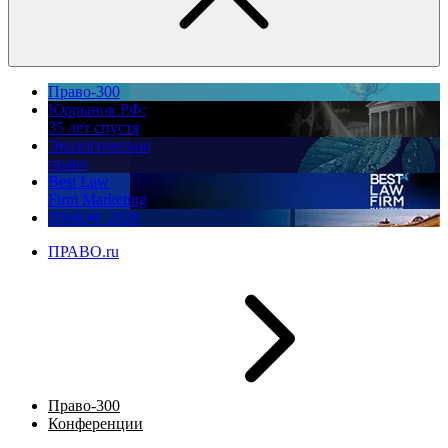
Право-300
Юррынок РФ:
35 лет спустя
Экологическое
право
Best Law
Firm Marketing
ПМЮФ 2026
ПРАВО.ru
Право-300
Конференции