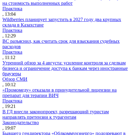
на стоимость выполненных работ
Практика
, 13:04
Wildberries планирует запустить в 2027 году два крупных
склада в Казахстане
Практика
, 12:29
ВС разъяснил, как считать срок для взыскания судебных
расходов
Практика
, 11:12
Утренний обзор за 4 августа: усиление контроля за сделкам
бизнеса и ограничение доступа к банкам через иностранные
браузеры
Обзор СМИ
, 10:12
«Промомеду» отказали в принудительной лицензии на
препарат для терапии ВИЧ
Практика
, 19:21
В ГД внесли законопроект, разрешающий туристам
направлять претензии к турагентам
Законодательство
, 19:07
Бывшего гендиректора «Облкоммунэнерго» подозревают в