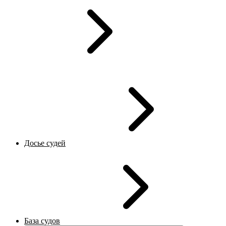
Досье судей
База судов