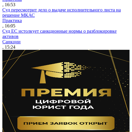
, 16:53
Суд пересмотрит дело о выдаче исполнительного листа на
решение МКАС
Практика
, 16:05
Суд ЕС истолкует санкционные нормы о разблокировке
активов
Санкции
, 15:24