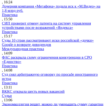
, 16:24
Дочерняя компания «Мегафона» подала иск к «М.Видео» на
1,8 млрд руб.
Практика
, 15:50
СИП проверит отмену патента на систему управления
устройствами после возражений «Яндекса»
Практика
, 15:17
Суды 10 стран рассматривают иски российской «дочки»
Google о возврате дивидендов
Международная практика
, 14:09
ФАС раскрыла схему ограничения конкуренции в СРО
«Единство»
Практика
, 14:08
Суд снял арбитражную оговорку по просьбе иностранного
истца
Практика
, 13:11
ВККС открыла шесть новых вакансий
Судьи
, 13:06
Экономколлегия решит, можно ли уменьшить сумму гарантии