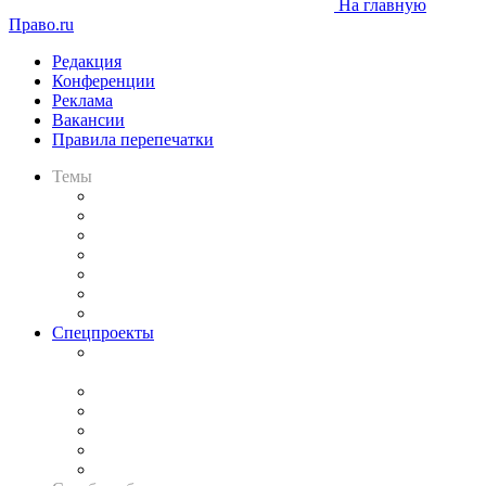
На главную
Право.ru
Редакция
Конференции
Реклама
Вакансии
Правила перепечатки
Темы
Практика
Законодательство
Процесс
Исследования
Рынок юридических услуг
Юридическое сообщество
Важнейшие правовые темы в прессе
Спецпроекты
Подкаст «В здравом уме
и твёрдой памяти»
Legal Design
Банкротная панорама
Советы для литигаторов
Сговоры на торгах
Авто