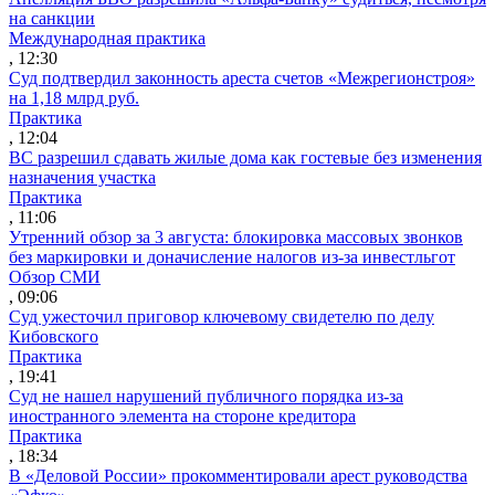
на санкции
Международная практика
, 12:30
Суд подтвердил законность ареста счетов «Межрегионстроя»
на 1,18 млрд руб.
Практика
, 12:04
ВС разрешил сдавать жилые дома как гостевые без изменения
назначения участка
Практика
, 11:06
Утренний обзор за 3 августа: блокировка массовых звонков
без маркировки и доначисление налогов из-за инвестльгот
Обзор СМИ
, 09:06
Суд ужесточил приговор ключевому свидетелю по делу
Кибовского
Практика
, 19:41
Суд не нашел нарушений публичного порядка из-за
иностранного элемента на стороне кредитора
Практика
, 18:34
В «Деловой России» прокомментировали арест руководства