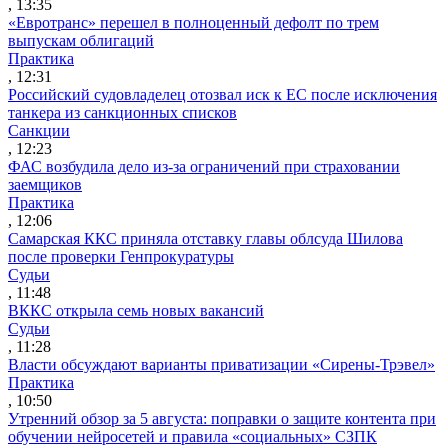
, 13:35
«Евротранс» перешел в полноценный дефолт по трем
выпускам облигаций
Практика
, 12:31
Российский судовладелец отозвал иск к ЕС после исключения
танкера из санкционных списков
Санкции
, 12:23
ФАС возбудила дело из-за ограничений при страховании
заемщиков
Практика
, 12:06
Самарская ККС приняла отставку главы облсуда Шилова
после проверки Генпрокуратуры
Судьи
, 11:48
ВККС открыла семь новых вакансий
Судьи
, 11:28
Власти обсуждают варианты приватизации «Сирены-Трэвел»
Практика
, 10:50
Утренний обзор за 5 августа: поправки о защите контента при
обучении нейросетей и правила «социальных» СЗПК