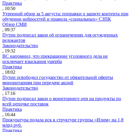
Практика
, 10:50
Утренний обзор за 5 августа: поправки о защите контента при
обучении нейросетей и правила «социальных» СЗПК
Обзор СМИ
, 09:37
Путин подписал закон об ограничениях для осужденных
релокантов
Законодательство
, 19:32
ВС напомнил, что прекращение уголовного дела не
исключает взыскания ущерба
Практика
, 18:02
Путин освободил государство от обязательной оферты
миноритариям при передаче акций
Законодательство
, 17:16
Путин подписал закон о мониторинге цен на продукты по
всей цепочке поставок
Практика
, 16:44
Прокуратура подала иск к структуре группы «Илим» на 1,8
млрд руб.
Практика