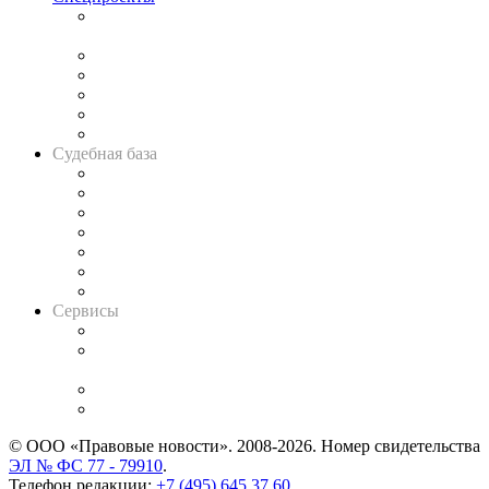
Подкаст «В здравом уме
и твёрдой памяти»
Legal Design
Банкротная панорама
Советы для литигаторов
Сговоры на торгах
Авто
Судебная база
Картотека арбитражных дел
Решения арбитражных судов
Календарь рассмотрения арбитражных дел
Досье судей
Информация о судах
RSS лента новостей
Вакансии для юристов
Сервисы
Справочно-правовая система
Casebook: мониторинг дел
и компаний
Caselook: поиск и анализ практики
CASE.ONE: управление юридической службой
© ООО «Правовые новости». 2008-2026.
Номер свидетельства
ЭЛ № ФС 77 - 79910
.
Телефон редакции:
+7 (495) 645 37 60