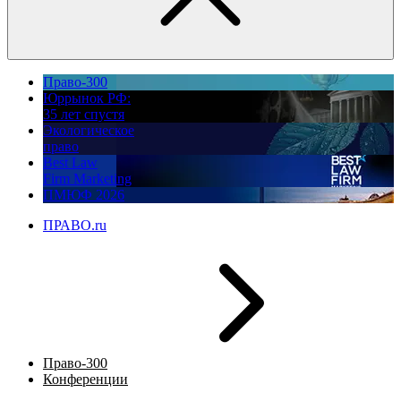
Право-300
Юррынок РФ:
35 лет спустя
Экологическое
право
Best Law
Firm Marketing
ПМЮФ 2026
ПРАВО.ru
Право-300
Конференции