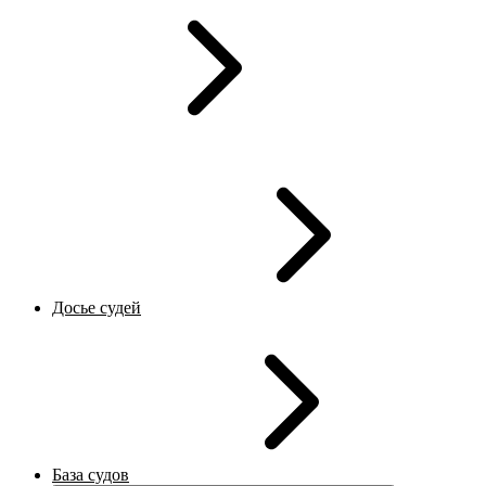
Досье судей
База судов