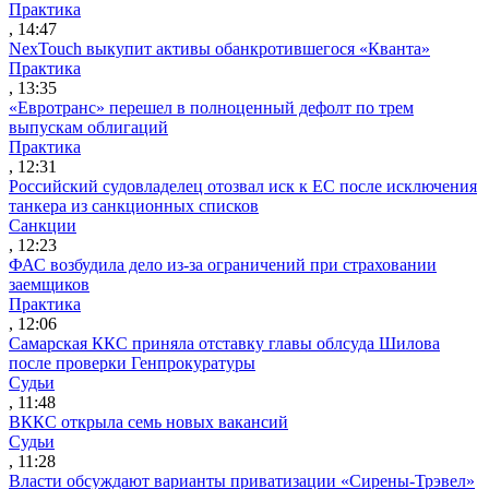
Практика
, 14:47
NexTouch выкупит активы обанкротившегося «Кванта»
Практика
, 13:35
«Евротранс» перешел в полноценный дефолт по трем
выпускам облигаций
Практика
, 12:31
Российский судовладелец отозвал иск к ЕС после исключения
танкера из санкционных списков
Санкции
, 12:23
ФАС возбудила дело из-за ограничений при страховании
заемщиков
Практика
, 12:06
Самарская ККС приняла отставку главы облсуда Шилова
после проверки Генпрокуратуры
Судьи
, 11:48
ВККС открыла семь новых вакансий
Судьи
, 11:28
Власти обсуждают варианты приватизации «Сирены-Трэвел»