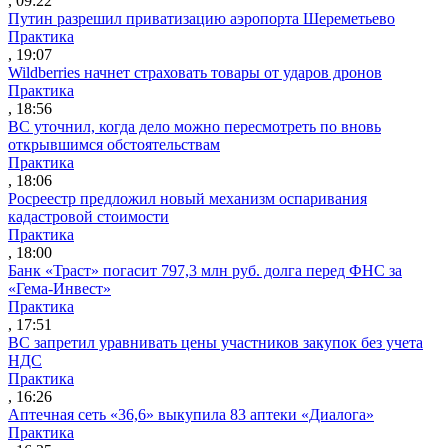
, 09:22
Путин разрешил приватизацию аэропорта Шереметьево
Практика
, 19:07
Wildberries начнет страховать товары от ударов дронов
Практика
, 18:56
ВС уточнил, когда дело можно пересмотреть по вновь
открывшимся обстоятельствам
Практика
, 18:06
Росреестр предложил новый механизм оспаривания
кадастровой стоимости
Практика
, 18:00
Банк «Траст» погасит 797,3 млн руб. долга перед ФНС за
«Гема-Инвест»
Практика
, 17:51
ВС запретил уравнивать цены участников закупок без учета
НДС
Практика
, 16:26
Аптечная сеть «36,6» выкупила 83 аптеки «Диалога»
Практика