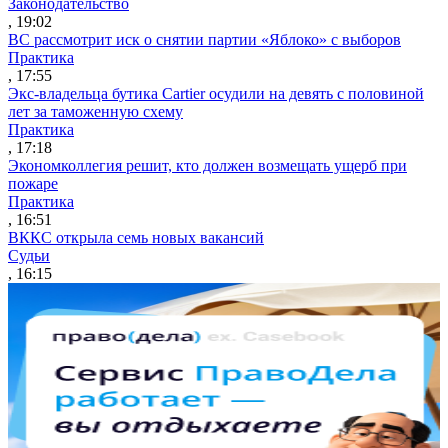
Законодательство
, 19:02
ВС рассмотрит иск о снятии партии «Яблоко» с выборов
Практика
, 17:55
Экс-владельца бутика Cartier осудили на девять с половиной
лет за таможенную схему
Практика
, 17:18
Экономколлегия решит, кто должен возмещать ущерб при
пожаре
Практика
, 16:51
ВККС открыла семь новых вакансий
Судьи
, 16:15