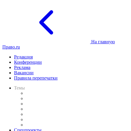
На главную
Право.ru
Редакция
Конференции
Реклама
Вакансии
Правила перепечатки
Темы
Практика
Законодательство
Процесс
Исследования
Рынок юридических услуг
Юридическое сообщество
Важнейшие правовые темы в прессе
Спецпроекты