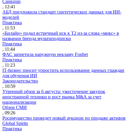
Санкции
, 12:41
АБД предложила стандарт синтетических данных для ИИ-
моделей
Практика
, 11:53
«Билайн» подал встречный иск к Т2 из-за слова «микс» в
названии бренда мультиподписки
Практика
, 11:44
ФАС запретила наружную рекламу Fonbet
Практика
, 11:23
IT-бизнес просит упростить использование данных граждан
для обучения ИИ
Законодательство
, 10:59
Утренний обзор за 6 августа: ужесточение закупок
иностранной техники и рост рынка M&A за счет
национализации
Обзор СМИ
, 09:26
Росимущество проведет новый аукцион по продаже активов
Global Spirits
Практика