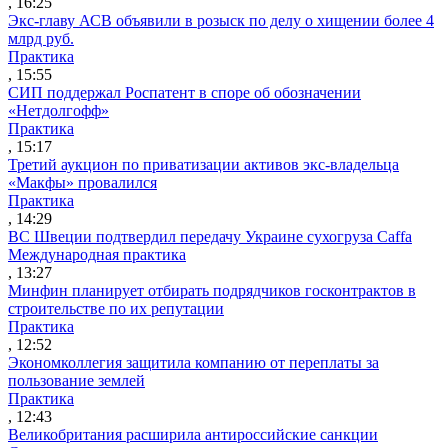
, 16:25
Экс-главу АСВ объявили в розыск по делу о хищении более 4
млрд руб.
Практика
, 15:55
СИП поддержал Роспатент в споре об обозначении
«Нетдолгофф»
Практика
, 15:17
Третий аукцион по приватизации активов экс-владельца
«Макфы» провалился
Практика
, 14:29
ВС Швеции подтвердил передачу Украине сухогруза Caffa
Международная практика
, 13:27
Минфин планирует отбирать подрядчиков госконтрактов в
строительстве по их репутации
Практика
, 12:52
Экономколлегия защитила компанию от переплаты за
пользование землей
Практика
, 12:43
Великобритания расширила антироссийские санкции