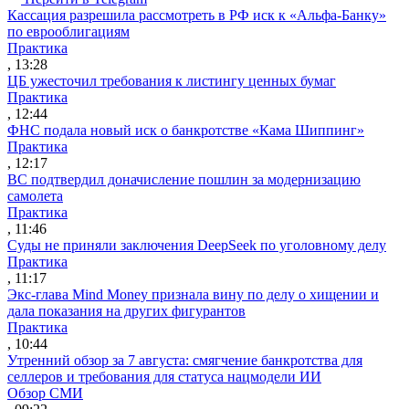
Кассация разрешила рассмотреть в РФ иск к «Альфа-Банку»
по еврооблигациям
Практика
, 13:28
ЦБ ужесточил требования к листингу ценных бумаг
Практика
, 12:44
ФНС подала новый иск о банкротстве «Кама Шиппинг»
Практика
, 12:17
ВС подтвердил доначисление пошлин за модернизацию
самолета
Практика
, 11:46
Суды не приняли заключения DeepSeek по уголовному делу
Практика
, 11:17
Экс-глава Mind Money признала вину по делу о хищении и
дала показания на других фигурантов
Практика
, 10:44
Утренний обзор за 7 августа: смягчение банкротства для
селлеров и требования для статуса нацмодели ИИ
Обзор СМИ