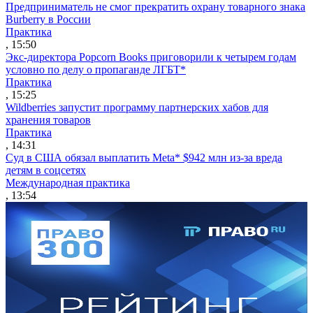
Предприниматель не смог прекратить охрану товарного знака
Burberry в России
Практика
, 15:50
Экс-директора Popcorn Books приговорили к четырем годам
условно по делу о пропаганде ЛГБТ*
Практика
, 15:25
Wildberries запустит программу партнерских хабов для
хранения товаров
Практика
, 14:31
Суд в США обязал выплатить Meta* $942 млн из-за вреда
детям в соцсетях
Международная практика
, 13:54