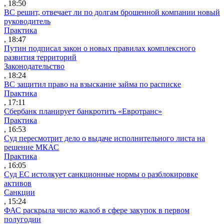
, 18:50
ВС решит, отвечает ли по долгам брошенной компании новый
руководитель
Практика
, 18:47
Путин подписал закон о новых правилах комплексного
развития территорий
Законодательство
, 18:24
ВС защитил право на взыскание займа по расписке
Практика
, 17:11
Сбербанк планирует банкротить «Евротранс»
Практика
, 16:53
Суд пересмотрит дело о выдаче исполнительного листа на
решение МКАС
Практика
, 16:05
Суд ЕС истолкует санкционные нормы о разблокировке
активов
Санкции
, 15:24
ФАС раскрыла число жалоб в сфере закупок в первом
полугодии