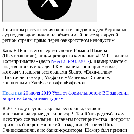
По итогам рассмотрения одного из недавних дел Верховный
суд подтвердил: ничем не объяснимый переезд в другой
регион страны прямо перед банкротством недопустим.
Банк ВТБ пытается вернуть долги Романа Шамира
(Шамилашвили), вице-президента компании «Г.М.Р. Планета
Гостеприимства» (дело
№ А12-34933/2017
). Шамир вместе с
родственниками владел ГК «Планета гостеприимства»,
которая управляла ресторанами Sbarro, «Елки-палки»,
«Восточный базар», Viaggio и «Маленькая Япония»,
лапшичными YamKee и кафе «Кафесто».
Практика
20 июля 2019
Уход от формальностей: ВС закрепил
запрет на банкротный туризм
В 2017 году группа закрыла рестораны, оставив
многомиллиардные долги перед ВТБ и Юникредит-банком.
Всех трех совладельцев «Планеты гостеприимства» попросил
признать банкротами некий гражданин Израиля Шота
Элишакашвили, а не банки-кредиторы. Шамир был признан