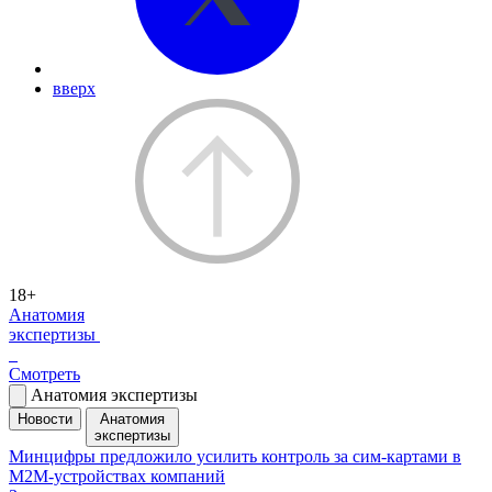
вверх
18+
Анатомия
экспертизы
Смотреть
Анатомия экспертизы
Новости
Анатомия
экспертизы
Минцифры предложило усилить контроль за сим-картами в
M2M-устройствах компаний