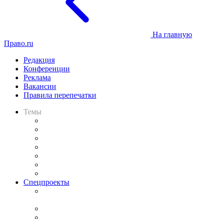
На главную
Право.ru
Редакция
Конференции
Реклама
Вакансии
Правила перепечатки
Темы
Практика
Законодательство
Процесс
Исследования
Рынок юридических услуг
Юридическое сообщество
Важнейшие правовые темы в прессе
Спецпроекты
Подкаст «В здравом уме
и твёрдой памяти»
Legal Design
Банкротная панорама