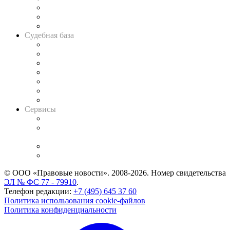
Советы для литигаторов
Сговоры на торгах
Авто
Судебная база
Картотека арбитражных дел
Решения арбитражных судов
Календарь рассмотрения арбитражных дел
Досье судей
Информация о судах
RSS лента новостей
Вакансии для юристов
Сервисы
Справочно-правовая система
Casebook: мониторинг дел
и компаний
Caselook: поиск и анализ практики
CASE.ONE: управление юридической службой
© ООО «Правовые новости». 2008-2026.
Номер свидетельства
ЭЛ № ФС 77 - 79910
.
Телефон редакции:
+7 (495) 645 37 60
Политика использования cookie-файлов
Политика конфиденциальности