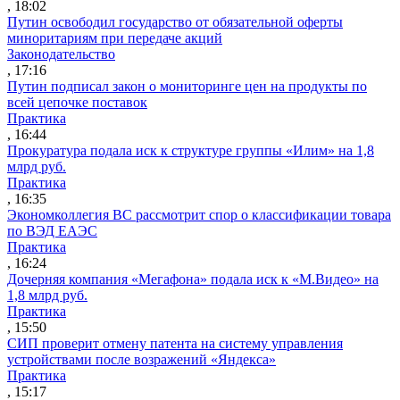
, 18:02
Путин освободил государство от обязательной оферты
миноритариям при передаче акций
Законодательство
, 17:16
Путин подписал закон о мониторинге цен на продукты по
всей цепочке поставок
Практика
, 16:44
Прокуратура подала иск к структуре группы «Илим» на 1,8
млрд руб.
Практика
, 16:35
Экономколлегия ВС рассмотрит спор о классификации товара
по ВЭД ЕАЭС
Практика
, 16:24
Дочерняя компания «Мегафона» подала иск к «М.Видео» на
1,8 млрд руб.
Практика
, 15:50
СИП проверит отмену патента на систему управления
устройствами после возражений «Яндекса»
Практика
, 15:17