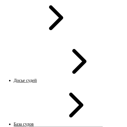
Досье судей
База судов