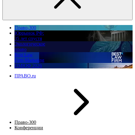
Право-300
Юррынок РФ:
35 лет спустя
Экологическое
право
Best Law
Firm Marketing
ПМЮФ 2026
ПРАВО.ru
Право-300
Конференции