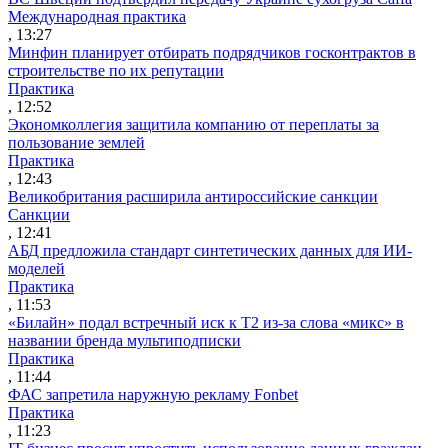
Международная практика
, 13:27
Минфин планирует отбирать подрядчиков госконтрактов в
строительстве по их репутации
Практика
, 12:52
Экономколлегия защитила компанию от переплаты за
пользование землей
Практика
, 12:43
Великобритания расширила антироссийские санкции
Санкции
, 12:41
АБД предложила стандарт синтетических данных для ИИ-
моделей
Практика
, 11:53
«Билайн» подал встречный иск к Т2 из-за слова «микс» в
названии бренда мультиподписки
Практика
, 11:44
ФАС запретила наружную рекламу Fonbet
Практика
, 11:23