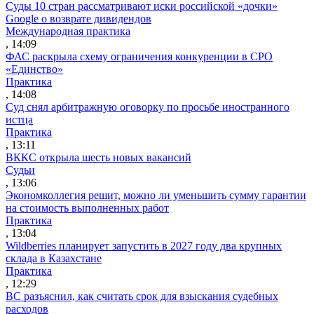
Суды 10 стран рассматривают иски российской «дочки»
Google о возврате дивидендов
Международная практика
, 14:09
ФАС раскрыла схему ограничения конкуренции в СРО
«Единство»
Практика
, 14:08
Суд снял арбитражную оговорку по просьбе иностранного
истца
Практика
, 13:11
ВККС открыла шесть новых вакансий
Судьи
, 13:06
Экономколлегия решит, можно ли уменьшить сумму гарантии
на стоимость выполненных работ
Практика
, 13:04
Wildberries планирует запустить в 2027 году два крупных
склада в Казахстане
Практика
, 12:29
ВС разъяснил, как считать срок для взыскания судебных
расходов