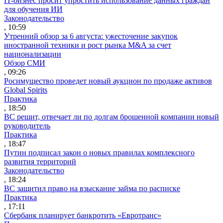
IT-бизнес просит упростить использование данных граждан
для обучения ИИ
Законодательство
, 10:59
Утренний обзор за 6 августа: ужесточение закупок
иностранной техники и рост рынка M&A за счет
национализации
Обзор СМИ
, 09:26
Росимущество проведет новый аукцион по продаже активов
Global Spirits
Практика
, 18:50
ВС решит, отвечает ли по долгам брошенной компании новый
руководитель
Практика
, 18:47
Путин подписал закон о новых правилах комплексного
развития территорий
Законодательство
, 18:24
ВС защитил право на взыскание займа по расписке
Практика
, 17:11
Сбербанк планирует банкротить «Евротранс»