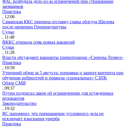
ФАС возбудила дело из-за ограничений при страховании
заемщиков
Практика
, 12:06
Самарская ККС приняла отставку главы облсуда Шилова
после проверки Генпрокуратуры
Судьи
, 11:48
ВККС открыла семь новых вакансий
Судьи
, 11:28
Власти обсуждают варианты приватизации «Сирены-Трэвел»
Практика
, 10:50
Утренний обзор за 5 августа: поправки о защите контента при
обучении нейросетей и правила «социальных» СЗПК
Обзор СМИ
, 09:37
Путин подписал закон об ограничениях для осужденных
релокантов
Законодательство
, 19:32
ВС напомнил, что прекращение уголовного дела не
исключает взыскания ущерба
Практика