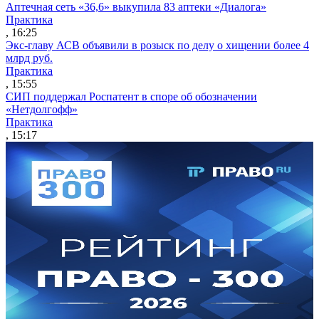
Аптечная сеть «36,6» выкупила 83 аптеки «Диалога»
Практика
, 16:25
Экс-главу АСВ объявили в розыск по делу о хищении более 4
млрд руб.
Практика
, 15:55
СИП поддержал Роспатент в споре об обозначении
«Нетдолгофф»
Практика
, 15:17