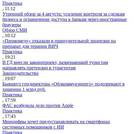
Практика
, 11:12
Утренний обзор за 4 августа: усиление контроля за сделкам
бизнеса и ограничение доступа к банкам через иностранные
браузеры
Обзор СМИ
, 10:12
«Промомеду» отказали в принудительной лицензии на
препарат для терапии ВИЧ
Практика
, 19:21
В ГД внесли законопроект, разрешающий туристам
направлять претензии к турагентам
Законодательство
, 19:07
Бывшего гендиректора «Облкоммунэнерго» подозревают в
хищении 1 млрд руб.
Практика
, 17:59
ФАС возбудила дело против Apple
Практика
, 17:43
Минцифры хочет предустанавливать на смартфонах
системных помощников с ИИ
Практика