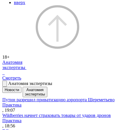
вверх
18+
Анатомия
экспертизы
Смотреть
Анатомия экспертизы
Новости
Анатомия
экспертизы
Путин разрешил приватизацию аэропорта Шереметьево
Практика
, 19:07
Wildberries начнет страховать товары от ударов дронов
Практика
, 18:56