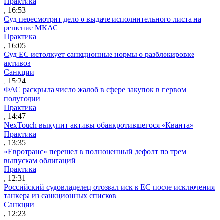
Практика
, 16:53
Суд пересмотрит дело о выдаче исполнительного листа на
решение МКАС
Практика
, 16:05
Суд ЕС истолкует санкционные нормы о разблокировке
активов
Санкции
, 15:24
ФАС раскрыла число жалоб в сфере закупок в первом
полугодии
Практика
, 14:47
NexTouch выкупит активы обанкротившегося «Кванта»
Практика
, 13:35
«Евротранс» перешел в полноценный дефолт по трем
выпускам облигаций
Практика
, 12:31
Российский судовладелец отозвал иск к ЕС после исключения
танкера из санкционных списков
Санкции
, 12:23