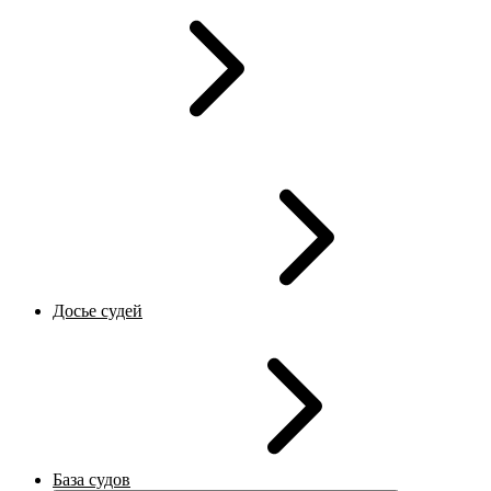
Досье судей
База судов