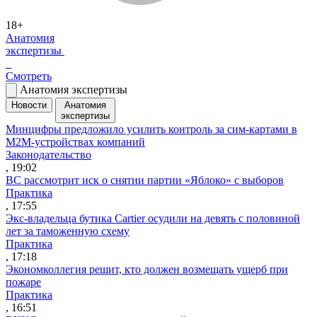
18+
Анатомия
экспертизы
Смотреть
Анатомия экспертизы
Новости
Анатомия
экспертизы
Минцифры предложило усилить контроль за сим-картами в
M2M-устройствах компаний
Законодательство
, 19:02
ВС рассмотрит иск о снятии партии «Яблоко» с выборов
Практика
, 17:55
Экс-владельца бутика Cartier осудили на девять с половиной
лет за таможенную схему
Практика
, 17:18
Экономколлегия решит, кто должен возмещать ущерб при
пожаре
Практика
, 16:51