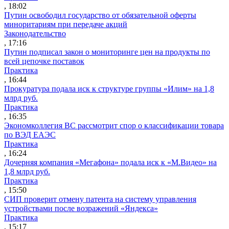
, 18:02
Путин освободил государство от обязательной оферты
миноритариям при передаче акций
Законодательство
, 17:16
Путин подписал закон о мониторинге цен на продукты по
всей цепочке поставок
Практика
, 16:44
Прокуратура подала иск к структуре группы «Илим» на 1,8
млрд руб.
Практика
, 16:35
Экономколлегия ВС рассмотрит спор о классификации товара
по ВЭД ЕАЭС
Практика
, 16:24
Дочерняя компания «Мегафона» подала иск к «М.Видео» на
1,8 млрд руб.
Практика
, 15:50
СИП проверит отмену патента на систему управления
устройствами после возражений «Яндекса»
Практика
, 15:17