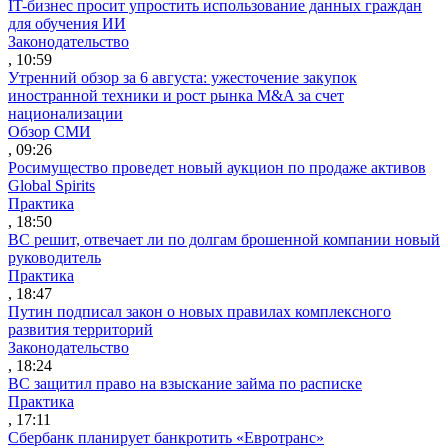
IT-бизнес просит упростить использование данных граждан
для обучения ИИ
Законодательство
, 10:59
Утренний обзор за 6 августа: ужесточение закупок
иностранной техники и рост рынка M&A за счет
национализации
Обзор СМИ
, 09:26
Росимущество проведет новый аукцион по продаже активов
Global Spirits
Практика
, 18:50
ВС решит, отвечает ли по долгам брошенной компании новый
руководитель
Практика
, 18:47
Путин подписал закон о новых правилах комплексного
развития территорий
Законодательство
, 18:24
ВС защитил право на взыскание займа по расписке
Практика
, 17:11
Сбербанк планирует банкротить «Евротранс»