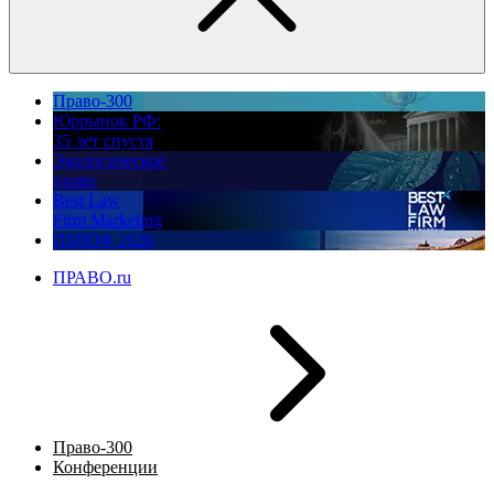
Право-300
Юррынок РФ:
35 лет спустя
Экологическое
право
Best Law
Firm Marketing
ПМЮФ 2026
ПРАВО.ru
Право-300
Конференции