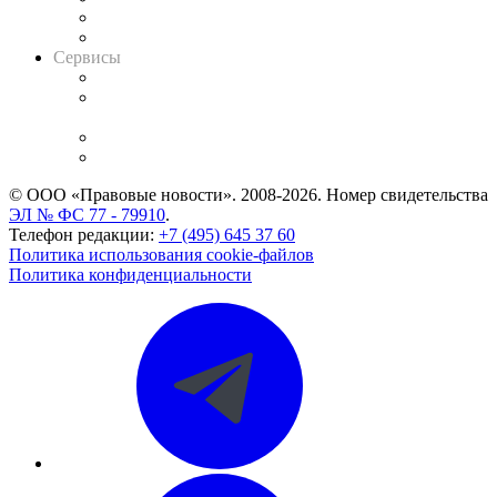
RSS лента новостей
Вакансии для юристов
Сервисы
Справочно-правовая система
Casebook: мониторинг дел
и компаний
Caselook: поиск и анализ практики
CASE.ONE: управление юридической службой
© ООО «Правовые новости». 2008-2026.
Номер свидетельства
ЭЛ № ФС 77 - 79910
.
Телефон редакции:
+7 (495) 645 37 60
Политика использования cookie-файлов
Политика конфиденциальности