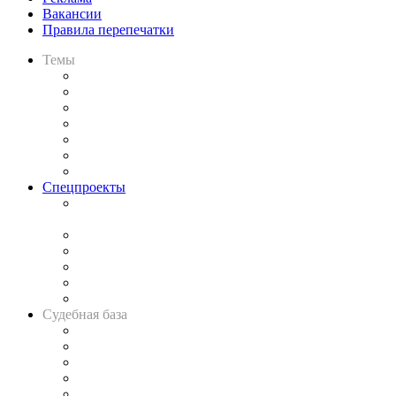
Вакансии
Правила перепечатки
Темы
Практика
Законодательство
Процесс
Исследования
Рынок юридических услуг
Юридическое сообщество
Важнейшие правовые темы в прессе
Спецпроекты
Подкаст «В здравом уме
и твёрдой памяти»
Legal Design
Банкротная панорама
Советы для литигаторов
Сговоры на торгах
Авто
Судебная база
Картотека арбитражных дел
Решения арбитражных судов
Календарь рассмотрения арбитражных дел
Досье судей
Информация о судах