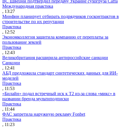
ВС Швеции подтвердил передачу Украине сухогруза Caffa
Международная практика
, 13:27
Минфин планирует отбирать подрядчиков госконтрактов в
строительстве по их репутации
Практика
, 12:52
Экономколлегия защитила компанию от переплаты за
пользование землей
Практика
, 12:43
Великобритания расширила антироссийские санкции
Санкции
, 12:41
АБД предложила стандарт синтетических данных для ИИ-
моделей
Практика
, 11:53
«Билайн» подал встречный иск к Т2 из-за слова «микс» в
названии бренда мультиподписки
Практика
, 11:44
ФАС запретила наружную рекламу Fonbet
Практика
, 11:23