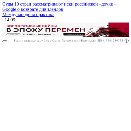
Суды 10 стран рассматривают иски российской «дочки»
Google о возврате дивидендов
Международная практика
, 14:09
Реклама
Адвокатское бюро Санкт-Петербурга «Вертикаль» ИНН 7841290773
Реклама
АО"ПРАВО.РУ" ИНН: 7708095468