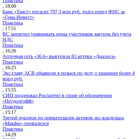
Практика
, 18:00
Банк «Траст» погасит 797,3 млн руб. долга перед ФНС за
«Гема-Инвест»
Практика
, 17:51
ВС запретил уравнивать цены участников закупок без учета
НДС
Практика
, 16:26
Аптечная сеть «36,6» выкупила 83 аптеки «Диалога»
Практика
, 16:25
Экс-главу АСВ объявили в розыск по делу о хищении более 4
млрд руб.
Практика
, 15:55
СИП поддержал Роспатент в споре об обозначении
«Нетдолгофф»
Практика
, 15:17
Третий аукцион по приватизации активов экс-владельца
«Макфы» провалился
Практика
, 14:29