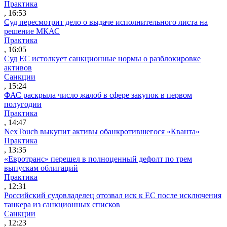
Практика
, 16:53
Суд пересмотрит дело о выдаче исполнительного листа на
решение МКАС
Практика
, 16:05
Суд ЕС истолкует санкционные нормы о разблокировке
активов
Санкции
, 15:24
ФАС раскрыла число жалоб в сфере закупок в первом
полугодии
Практика
, 14:47
NexTouch выкупит активы обанкротившегося «Кванта»
Практика
, 13:35
«Евротранс» перешел в полноценный дефолт по трем
выпускам облигаций
Практика
, 12:31
Российский судовладелец отозвал иск к ЕС после исключения
танкера из санкционных списков
Санкции
, 12:23