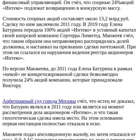
финансовый управляющий. Он счёл, что спорные 24%акций
«Интеко» подлежат возвращению в конкурсную массу.
Стоимость спорных акций составляет около 13,2 млрд руб.
Сделку по ним заключили 2011 году. В 2019 году Елена
Батурина передала 100% акций «Интеко» в уставный капитал
своей кипрской компании Сертерра Лимитед. Манжеев счёл,
что таким образом она неправомерно распорядилась долей
должника, и настаивал на признании сделки ничтожной. При
этом он ссылался на нарушения ведения реестра акционеров
«Интеко».
По версии Манжеева, до 2011 года Елена Батурина в рамках
«некой» не конкретизированной сделки безвозмездно
получила 24% акций компании, которые принадлежали
Виктору.
Арбитражный суд города Москвы
счёл, что истец не доказал,
что Батурин являлся в 2011 году или является на момент
рассмотрения дела акционером «Интеко», и что такая
гипотетическая сделка имела место. На этом основании
первая инстанция полностью отказала в иске.
Манжеев подал апелляционную жалобу, но затем отказался от
иска. 9-й ААС прекратил производство по делу и вернул ему