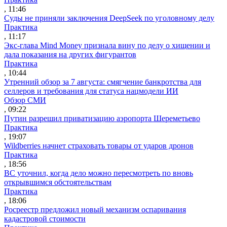
, 11:46
Суды не приняли заключения DeepSeek по уголовному делу
Практика
, 11:17
Экс-глава Mind Money признала вину по делу о хищении и
дала показания на других фигурантов
Практика
, 10:44
Утренний обзор за 7 августа: смягчение банкротства для
селлеров и требования для статуса нацмодели ИИ
Обзор СМИ
, 09:22
Путин разрешил приватизацию аэропорта Шереметьево
Практика
, 19:07
Wildberries начнет страховать товары от ударов дронов
Практика
, 18:56
ВС уточнил, когда дело можно пересмотреть по вновь
открывшимся обстоятельствам
Практика
, 18:06
Росреестр предложил новый механизм оспаривания
кадастровой стоимости