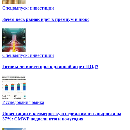
Спецвыпуск: инвестиции
Зачем весь рынок идет в премиум и люкс
Спецвыпуск: инвестиции
Готовы ли инвесторы к длинной игре с ЦОД?
Исследования рынка
Инвестиции в коммерческую недвижимость выросли на
37%: CMWP подвели итоги полугодия