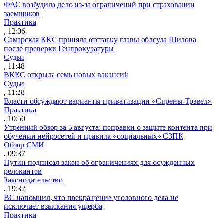
ФАС возбудила дело из-за ограничений при страховании
заемщиков
Практика
, 12:06
Самарская ККС приняла отставку главы облсуда Шилова
после проверки Генпрокуратуры
Судьи
, 11:48
ВККС открыла семь новых вакансий
Судьи
, 11:28
Власти обсуждают варианты приватизации «Сирены-Трэвел»
Практика
, 10:50
Утренний обзор за 5 августа: поправки о защите контента при
обучении нейросетей и правила «социальных» СЗПК
Обзор СМИ
, 09:37
Путин подписал закон об ограничениях для осужденных
релокантов
Законодательство
, 19:32
ВС напомнил, что прекращение уголовного дела не
исключает взыскания ущерба
Практика