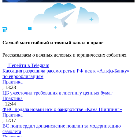
Cамый масштабный и точный канал о праве
Рассказываем о важных деловых и юридических событиях.
Перейти в Telegram
Кассация разрешила рассмотреть в РФ иск к «Альфа-Банку»
по еврооблигациям
Практика
, 13:28
ЦБ ужесточил требования к листингу ценных бумаг
Практика
, 12:44
ФНС подала новый иск о банкротстве «Кама Шиппинг»
Практика
, 12:17
ВС подтвердил доначисление пошлин за модернизацию
самолета
Практика