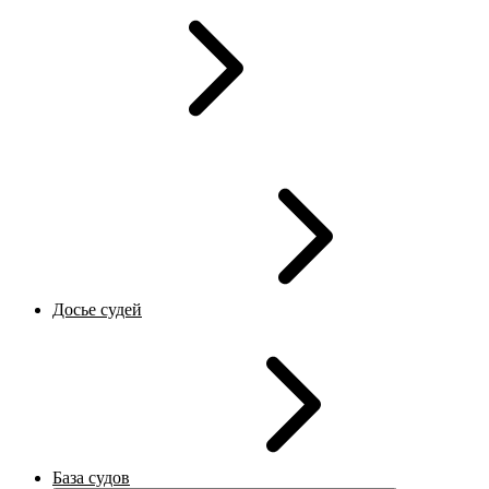
Досье судей
База судов