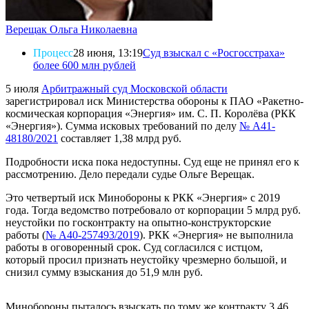
Верещак Ольга Николаевна
Процесс
28 июня, 13:19
Суд взыскал с «Росгосстраха»
более 600 млн рублей
5 июля
Арбитражный суд Московской области
зарегистрировал иск Министерства обороны к ПАО «Ракетно-
космическая корпорация «Энергия» им. С. П. Королёва (РКК
«Энергия»). Сумма исковых требований по делу
№ А41-
48180/2021
составляет 1,38 млрд руб.
Подробности иска пока недоступны. Суд еще не принял его к
рассмотрению. Дело передали судье Ольге Верещак.
Это четвертый иск Минобороны к РКК «Энергия» с 2019
года. Тогда ведомство потребовало от корпорации 5 млрд руб.
неустойки по госконтракту на опытно-конструкторские
работы (
№ А40-257493/2019
). РКК «Энергия» не выполнила
работы в оговоренный срок. Суд согласился с истцом,
который просил признать неустойку чрезмерно большой, и
снизил сумму взыскания до 51,9 млн руб.
Минобороны пыталось взыскать по тому же контракту 3,46