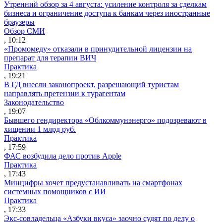
Утренний обзор за 4 августа: усиление контроля за сделкам
бизнеса и ограничение доступа к банкам через иностранные
браузеры
Обзор СМИ
, 10:12
«Промомеду» отказали в принудительной лицензии на
препарат для терапии ВИЧ
Практика
, 19:21
В ГД внесли законопроект, разрешающий туристам
направлять претензии к турагентам
Законодательство
, 19:07
Бывшего гендиректора «Облкоммунэнерго» подозревают в
хищении 1 млрд руб.
Практика
, 17:59
ФАС возбудила дело против Apple
Практика
, 17:43
Минцифры хочет предустанавливать на смартфонах
системных помощников с ИИ
Практика
, 17:33
Экс-совладельца «Азбуки вкуса» заочно судят по делу о