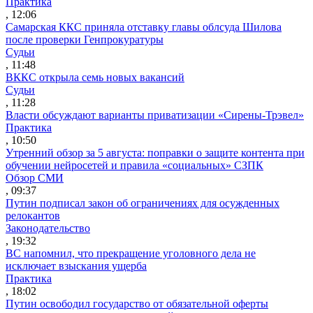
Практика
, 12:06
Самарская ККС приняла отставку главы облсуда Шилова
после проверки Генпрокуратуры
Судьи
, 11:48
ВККС открыла семь новых вакансий
Судьи
, 11:28
Власти обсуждают варианты приватизации «Сирены-Трэвел»
Практика
, 10:50
Утренний обзор за 5 августа: поправки о защите контента при
обучении нейросетей и правила «социальных» СЗПК
Обзор СМИ
, 09:37
Путин подписал закон об ограничениях для осужденных
релокантов
Законодательство
, 19:32
ВС напомнил, что прекращение уголовного дела не
исключает взыскания ущерба
Практика
, 18:02
Путин освободил государство от обязательной оферты