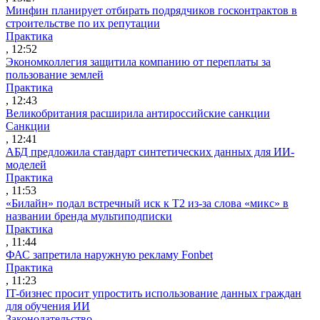
Минфин планирует отбирать подрядчиков госконтрактов в
строительстве по их репутации
Практика
, 12:52
Экономколлегия защитила компанию от переплаты за
пользование землей
Практика
, 12:43
Великобритания расширила антироссийские санкции
Санкции
, 12:41
АБД предложила стандарт синтетических данных для ИИ-
моделей
Практика
, 11:53
«Билайн» подал встречный иск к Т2 из-за слова «микс» в
названии бренда мультиподписки
Практика
, 11:44
ФАС запретила наружную рекламу Fonbet
Практика
, 11:23
IT-бизнес просит упростить использование данных граждан
для обучения ИИ
Законодательство