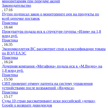
миноритариям при передаче акций
Законодательство
, 17:16
Путин подписал закон о мониторинге цен на продукты по
всей цепочке поставок
Практика
, 16:44
Прокуратура подала иск к структуре группы «Илим» на 1,8
млрд руб.
Практика
, 16:35
Экономколлегия ВС рассмотрит спор о классификации товара
по ВЭД ЕАЭС
Практика
, 16:24
Дочерняя компания «Мегафона» подала иск к «М.Видео» на
1,8 млрд руб.
Практика
, 15:50
СИП проверит отмену патента на систему управления
устройствами после возражений «Яндекса»
Практика
, 15:17
Суды 10 стран рассматривают иски российской «дочки»
Google о возврате дивидендов