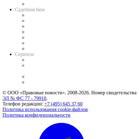
Авто
Судебная база
Картотека арбитражных дел
Решения арбитражных судов
Календарь рассмотрения арбитражных дел
Досье судей
Информация о судах
RSS лента новостей
Вакансии для юристов
Сервисы
Справочно-правовая система
Casebook: мониторинг дел
и компаний
Caselook: поиск и анализ практики
CASE.ONE: управление юридической службой
© ООО «Правовые новости». 2008-2026.
Номер свидетельства
ЭЛ № ФС 77 - 79910
.
Телефон редакции:
+7 (495) 645 37 60
Политика использования cookie-файлов
Политика конфиденциальности