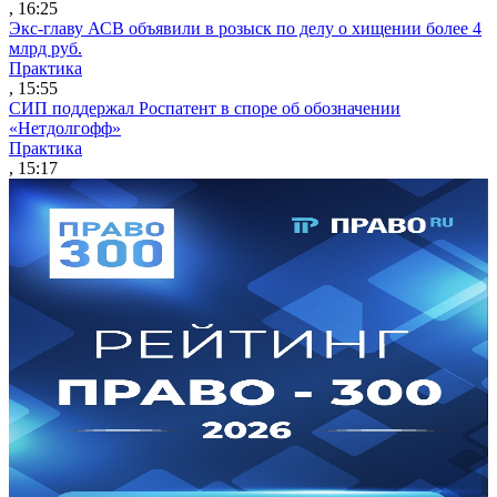
, 16:25
Экс-главу АСВ объявили в розыск по делу о хищении более 4
млрд руб.
Практика
, 15:55
СИП поддержал Роспатент в споре об обозначении
«Нетдолгофф»
Практика
, 15:17