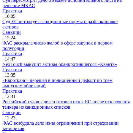
Суд пересмотрит дело о выдаче исполнительного листа на
решение МКАС
Практика
, 16:05
Суд ЕС истолкует санкционные нормы о разблокировке
активов
Санкции
, 15:24
ФАС раскрыла число жалоб в сфере закупок в первом
полугодии
Практика
, 14:47
NexTouch выкупит активы обанкротившегося «Кванта»
Практика
, 13:35
«Евротранс» перешел в полноценный дефолт по трем
выпускам облигаций
Практика
, 12:31
Российский судовладелец отозвал иск к ЕС после исключения
танкера из санкционных списков
Санкции
, 12:23
ФАС возбудила дело из-за ограничений при страховании
заемщиков