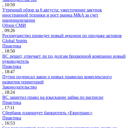
, 10:59
Утренний обзор за 6 августа: ужесточение закупок
иностранной техники и рост рынка M&A за счет
национализации
Обзор СМИ
, 09:26
Росимущество проведет новый аукцион по продаже активов
Global Spirits
Практика
, 18:50
ВС решит, отвечает ли по долгам брошенной компании новый
руководитель
Практика
, 18:47
Путин подписал закон о новых правилах комплексного
развития территорий
Законодательство
, 18:24
ВС защитил право на взыскание займа по расписке
Практика
, 17:11
Сбербанк планирует банкротить «Евротранс»
Практика
, 16:53