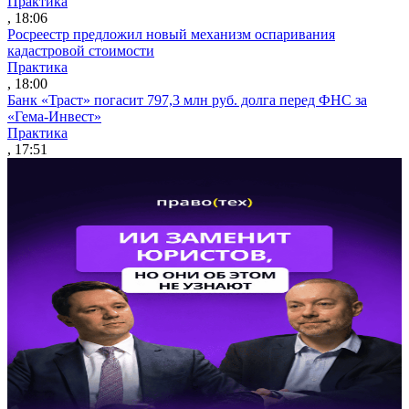
Практика
, 18:06
Росреестр предложил новый механизм оспаривания
кадастровой стоимости
Практика
, 18:00
Банк «Траст» погасит 797,3 млн руб. долга перед ФНС за
«Гема-Инвест»
Практика
, 17:51