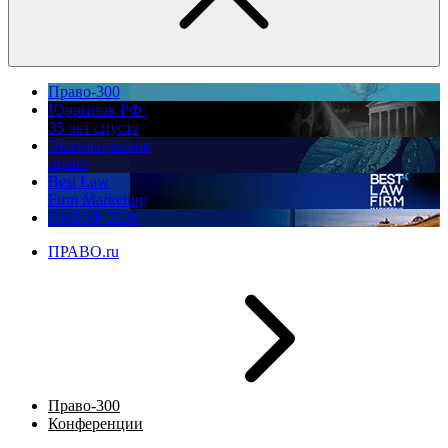
Право-300
Юррынок РФ:
35 лет спустя
Экологическое
право
Best Law
Firm Marketing
ПМЮФ 2026
ПРАВО.ru
Право-300
Конференции