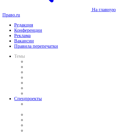
На главную
Право.ru
Редакция
Конференции
Реклама
Вакансии
Правила перепечатки
Темы
Практика
Законодательство
Процесс
Исследования
Рынок юридических услуг
Юридическое сообщество
Важнейшие правовые темы в прессе
Спецпроекты
Подкаст «В здравом уме
и твёрдой памяти»
Legal Design
Банкротная панорама
Советы для литигаторов
Сговоры на торгах