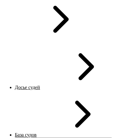
Досье судей
База судов