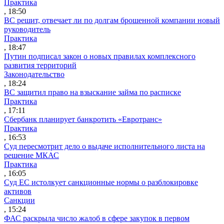
Практика
, 18:50
ВС решит, отвечает ли по долгам брошенной компании новый
руководитель
Практика
, 18:47
Путин подписал закон о новых правилах комплексного
развития территорий
Законодательство
, 18:24
ВС защитил право на взыскание займа по расписке
Практика
, 17:11
Сбербанк планирует банкротить «Евротранс»
Практика
, 16:53
Суд пересмотрит дело о выдаче исполнительного листа на
решение МКАС
Практика
, 16:05
Суд ЕС истолкует санкционные нормы о разблокировке
активов
Санкции
, 15:24
ФАС раскрыла число жалоб в сфере закупок в первом