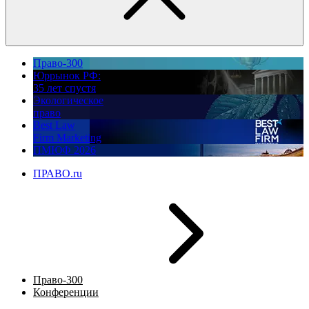
Право-300
Юррынок РФ:
35 лет спустя
Экологическое
право
Best Law
Firm Marketing
ПМЮФ 2026
ПРАВО.ru
Право-300
Конференции