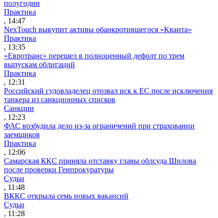
полугодии
Практика
, 14:47
NexTouch выкупит активы обанкротившегося «Кванта»
Практика
, 13:35
«Евротранс» перешел в полноценный дефолт по трем
выпускам облигаций
Практика
, 12:31
Российский судовладелец отозвал иск к ЕС после исключения
танкера из санкционных списков
Санкции
, 12:23
ФАС возбудила дело из-за ограничений при страховании
заемщиков
Практика
, 12:06
Самарская ККС приняла отставку главы облсуда Шилова
после проверки Генпрокуратуры
Судьи
, 11:48
ВККС открыла семь новых вакансий
Судьи
, 11:28