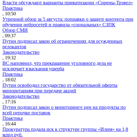
Власти обсуждают варианты приватизации «Сирены-Трэвел»
Практика
, 10:50
Утренний обзор за 5 августа: поправки о защите контента при
обучении нейросетей и правила «социальных» СЗПК
Обзор СМИ
, 09:37
Путин подписал закон об ограничениях для осужденных
релокантов
Законодательство
, 19:32
ВС напомнил, что прекращение уголовного дела не
исключает взыскания ущерба
Практика
, 18:02
Путин освободил государство от обязательной оферты
миноритариям при передаче акций
Законодательство
, 17:16
Путин подписал закон о мониторинге цен на продукты по
всей цепочке поставок
Практика
, 16:44
Прокуратура подала иск к структуре группы «Илим» на 1,8
млрд руб.