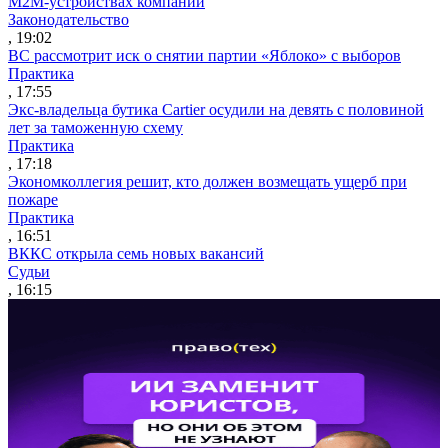
M2M-устройствах компаний
Законодательство
, 19:02
ВС рассмотрит иск о снятии партии «Яблоко» с выборов
Практика
, 17:55
Экс-владельца бутика Cartier осудили на девять с половиной
лет за таможенную схему
Практика
, 17:18
Экономколлегия решит, кто должен возмещать ущерб при
пожаре
Практика
, 16:51
ВККС открыла семь новых вакансий
Судьи
, 16:15