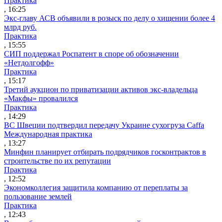
Практика
, 16:25
Экс-главу АСВ объявили в розыск по делу о хищении более 4
млрд руб.
Практика
, 15:55
СИП поддержал Роспатент в споре об обозначении
«Нетдолгофф»
Практика
, 15:17
Третий аукцион по приватизации активов экс-владельца
«Макфы» провалился
Практика
, 14:29
ВС Швеции подтвердил передачу Украине сухогруза Caffa
Международная практика
, 13:27
Минфин планирует отбирать подрядчиков госконтрактов в
строительстве по их репутации
Практика
, 12:52
Экономколлегия защитила компанию от переплаты за
пользование землей
Практика
, 12:43