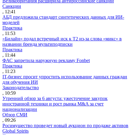
Великобритания расширила антироссийские санкции
Санкции
, 12:41
АБД предложила стандарт синтетических данных для ИИ-
моделей
Практика
, 11:53
«Билайн» подал встречный иск к Т2 из-за слова «микс» в
названии бренда мультиподписки
Практика
, 11:44
ФАС запретила наружную рекламу Fonbet
Практика
, 11:23
IT-бизнес просит упростить использование данных граждан
для обучения ИИ
Законодательство
, 10:59
Утренний обзор за 6 августа: ужесточение закупок
иностранной техники и рост рынка M&A за счет
национализации
Обзор СМИ
, 09:26
Росимущество проведет новый аукцион по продаже активов
Global Spirits