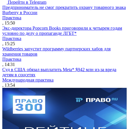
Перейти в Telegram
Предприниматель не смог прекратить охрану товарного знака
Burberry в России
Практика
, 15:50
Экс-директора Popcorn Books приговорили к четырем годам
условно по делу о пропаганде ЛГБТ*
Практика
, 15:25
Wildberries запустит программу партнерских хабов для
хранения товаров
Практика
, 14:31
Суд в США обязал выплатить Meta* $942 млн из-за вреда
детям в соцсетях
Международная практика
, 13:54