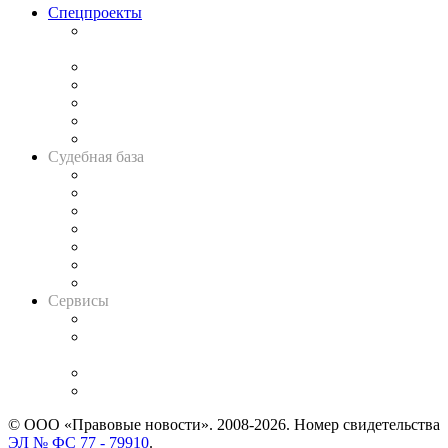
Спецпроекты
Подкаст «В здравом уме
и твёрдой памяти»
Legal Design
Банкротная панорама
Советы для литигаторов
Сговоры на торгах
Авто
Судебная база
Картотека арбитражных дел
Решения арбитражных судов
Календарь рассмотрения арбитражных дел
Досье судей
Информация о судах
RSS лента новостей
Вакансии для юристов
Сервисы
Справочно-правовая система
Casebook: мониторинг дел
и компаний
Caselook: поиск и анализ практики
CASE.ONE: управление юридической службой
© ООО «Правовые новости». 2008-2026.
Номер свидетельства
ЭЛ № ФС 77 - 79910
.