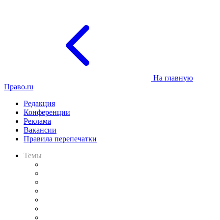
На главную
Право.ru
Редакция
Конференции
Реклама
Вакансии
Правила перепечатки
Темы
Практика
Законодательство
Процесс
Исследования
Рынок юридических услуг
Юридическое сообщество
Важнейшие правовые темы в прессе