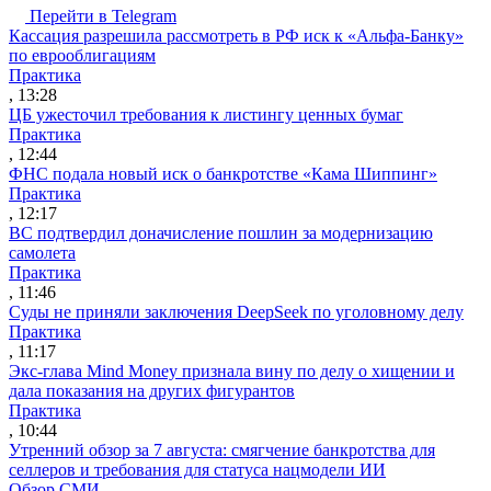
Перейти в Telegram
Кассация разрешила рассмотреть в РФ иск к «Альфа-Банку»
по еврооблигациям
Практика
, 13:28
ЦБ ужесточил требования к листингу ценных бумаг
Практика
, 12:44
ФНС подала новый иск о банкротстве «Кама Шиппинг»
Практика
, 12:17
ВС подтвердил доначисление пошлин за модернизацию
самолета
Практика
, 11:46
Суды не приняли заключения DeepSeek по уголовному делу
Практика
, 11:17
Экс-глава Mind Money признала вину по делу о хищении и
дала показания на других фигурантов
Практика
, 10:44
Утренний обзор за 7 августа: смягчение банкротства для
селлеров и требования для статуса нацмодели ИИ
Обзор СМИ