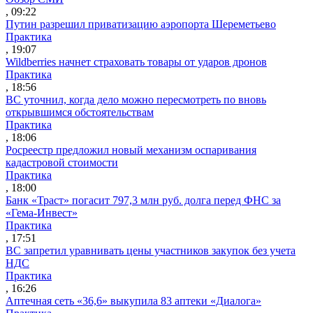
, 09:22
Путин разрешил приватизацию аэропорта Шереметьево
Практика
, 19:07
Wildberries начнет страховать товары от ударов дронов
Практика
, 18:56
ВС уточнил, когда дело можно пересмотреть по вновь
открывшимся обстоятельствам
Практика
, 18:06
Росреестр предложил новый механизм оспаривания
кадастровой стоимости
Практика
, 18:00
Банк «Траст» погасит 797,3 млн руб. долга перед ФНС за
«Гема-Инвест»
Практика
, 17:51
ВС запретил уравнивать цены участников закупок без учета
НДС
Практика
, 16:26
Аптечная сеть «36,6» выкупила 83 аптеки «Диалога»