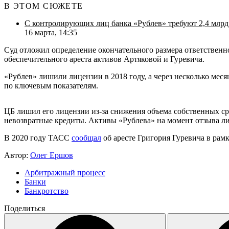
В ЭТОМ СЮЖЕТЕ
С контролирующих лиц банка «Рублев» требуют 2,4 млрд
16 марта, 14:35
Суд отложил определение окончательного размера ответственно
обеспечительного ареста активов Артяковой и Гуревича.
«Рублев» лишили лицензии в 2018 году, а через несколько мес
по ключевым показателям.
ЦБ лишил его лицензии из-за снижения объема собственных ср
невозвратные кредиты. Активы «Рублева» на момент отзыва лиц
В 2020 году ТАСС
сообщал
об аресте Григория Гуревича в рамк
Автор:
Олег Ершов
Арбитражный процесс
Банки
Банкротство
Поделиться