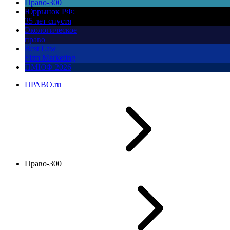
Право-300
Юррынок РФ:
35 лет спустя
Экологическое
право
Best Law
Firm Marketing
ПМЮФ 2026
ПРАВО.ru
Право-300