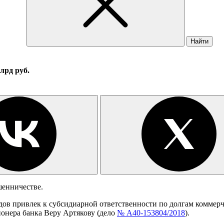
Найти
лрд руб.
шенничестве.
ов привлек к субсидиарной ответственности по долгам коммерч
ионера банка Веру Артякову (дело
№ А40-153804/2018
).