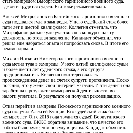
стать зампредом Выборгского гарнизонного военного суда,
где он и трудится судьей. Его тоже рекомендовали.
Алексей Митрофанов из Балтийского гарнизонного военного
суда подавался туда в зампреды. У него судейский стаж более
пяти лет и шестой квалифкласс. Коллегия отметила, что
Митрофанов раньше уже участвовал в конкурсе на эту
должность, но отозвал заявление.
Кандидат объяснил, что
решил еще набраться опыта и попробовать снова. В итоге его
рекомендовали.
Михаил Носко из Нижегородского гарнизонного военного
суда метил туда в зампреды. У него пятый квалифкласс судьи
и более шести лет судейского стажа, а его супруга —
предприниматель. Коллегия поинтересовалась
происхождением денег на счетах супруги претендента. Носко
пояснил, что у жены свой интернет-магазин. И эти деньги она
заработала в результате коммерческой деятельности, все
налоги уплатила. В результате он получил рекомендацию.
Отказ перейти в зампреды Псковского гарнизонного военного
суда получил Алексей Купцов. Его судейский стаж более
четырех лет. Он с 2018 года трудится судьей Воркутинского
военного суда. ВККС обратила внимание, что качество его
работы было хуже, чем по суду в целом. Кандидат объяснил:
когда он только начинал судейскую карьеру, из-за