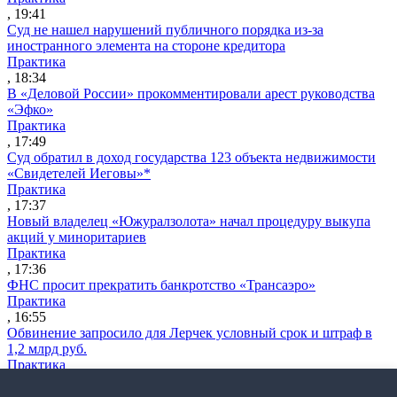
, 19:41
Суд не нашел нарушений публичного порядка из-за
иностранного элемента на стороне кредитора
Практика
, 18:34
В «Деловой России» прокомментировали арест руководства
«Эфко»
Практика
, 17:49
Суд обратил в доход государства 123 объекта недвижимости
«Свидетелей Иеговы»*
Практика
, 17:37
Новый владелец «Южуралзолота» начал процедуру выкупа
акций у миноритариев
Практика
, 17:36
ФНС просит прекратить банкротство «Трансаэро»
Практика
, 16:55
Обвинение запросило для Лерчек условный срок и штраф в
1,2 млрд руб.
Практика
, 15:36
Суд подтвердил право фермера на выкуп арендуемого