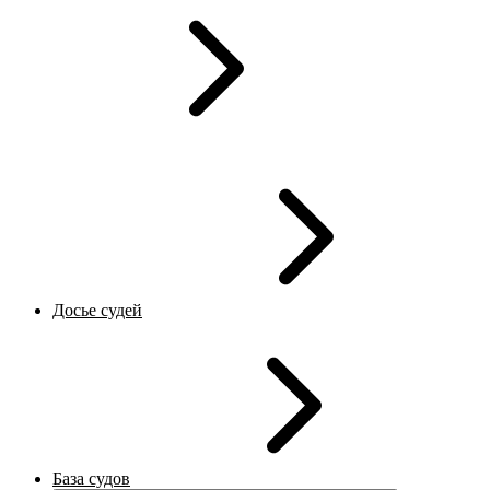
Досье судей
База судов