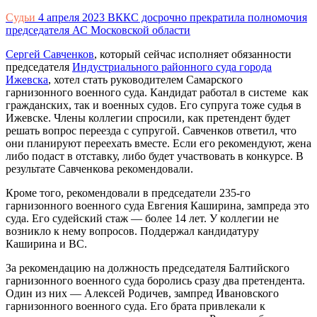
Судьи
4 апреля 2023
ВККС досрочно прекратила полномочия
председателя АС Московской области
Сергей Савченков
, который сейчас исполняет обязанности
председателя
Индустриального районного суда города
Ижевска
, хотел стать руководителем Самарского
гарнизонного военного суда. Кандидат работал в системе как
гражданских, так и военных судов. Его супруга тоже судья в
Ижевске. Члены коллегии спросили, как претендент будет
решать вопрос переезда с супругой. Савченков ответил, что
они планируют переехать вместе. Если его рекомендуют, жена
либо подаст в отставку, либо будет участвовать в конкурсе. В
результате Савченкова рекомендовали.
Кроме того, рекомендовали в председатели 235-го
гарнизонного военного суда Евгения Каширина, зампреда это
суда. Его судейский стаж — более 14 лет. У коллегии не
возникло к нему вопросов. Поддержал кандидатуру
Каширина и ВС.
За рекомендацию на должность председателя Балтийского
гарнизонного военного суда боролись сразу два претендента.
Один из них — Алексей Родичев, зампред Ивановского
гарнизонного военного суда. Его брата привлекали к