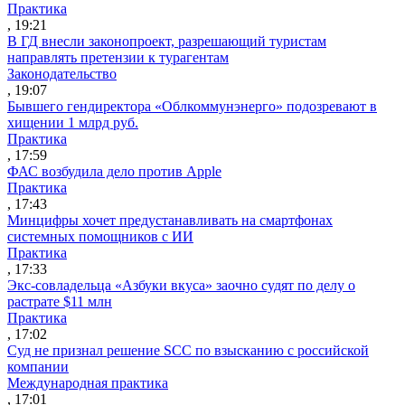
Практика
, 19:21
В ГД внесли законопроект, разрешающий туристам
направлять претензии к турагентам
Законодательство
, 19:07
Бывшего гендиректора «Облкоммунэнерго» подозревают в
хищении 1 млрд руб.
Практика
, 17:59
ФАС возбудила дело против Apple
Практика
, 17:43
Минцифры хочет предустанавливать на смартфонах
системных помощников с ИИ
Практика
, 17:33
Экс-совладельца «Азбуки вкуса» заочно судят по делу о
растрате $11 млн
Практика
, 17:02
Суд не признал решение SCC по взысканию с российской
компании
Международная практика
, 17:01