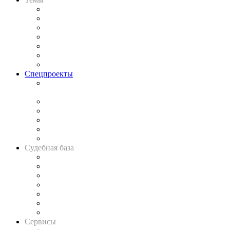
Практика
Законодательство
Процесс
Исследования
Рынок юридических услуг
Юридическое сообщество
Важнейшие правовые темы в прессе
Спецпроекты
Подкаст «В здравом уме
и твёрдой памяти»
Legal Design
Банкротная панорама
Советы для литигаторов
Сговоры на торгах
Авто
Судебная база
Картотека арбитражных дел
Решения арбитражных судов
Календарь рассмотрения арбитражных дел
Досье судей
Информация о судах
RSS лента новостей
Вакансии для юристов
Сервисы