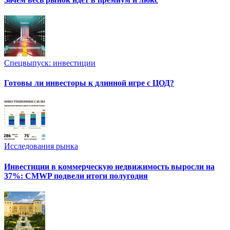
Спецвыпуск: инвестиции
Готовы ли инвесторы к длинной игре с ЦОД?
Исследования рынка
Инвестиции в коммерческую недвижимость выросли на
37%: CMWP подвели итоги полугодия