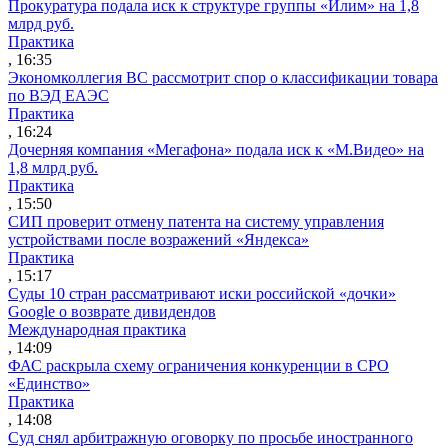
Прокуратура подала иск к структуре группы «Илим» на 1,8
млрд руб.
Практика
, 16:35
Экономколлегия ВС рассмотрит спор о классификации товара
по ВЭД ЕАЭС
Практика
, 16:24
Дочерняя компания «Мегафона» подала иск к «М.Видео» на
1,8 млрд руб.
Практика
, 15:50
СИП проверит отмену патента на систему управления
устройствами после возражений «Яндекса»
Практика
, 15:17
Суды 10 стран рассматривают иски российской «дочки»
Google о возврате дивидендов
Международная практика
, 14:09
ФАС раскрыла схему ограничения конкуренции в СРО
«Единство»
Практика
, 14:08
Суд снял арбитражную оговорку по просьбе иностранного