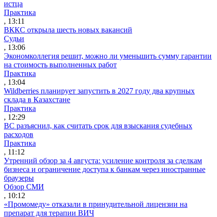
истца
Практика
, 13:11
ВККС открыла шесть новых вакансий
Судьи
, 13:06
Экономколлегия решит, можно ли уменьшить сумму гарантии
на стоимость выполненных работ
Практика
, 13:04
Wildberries планирует запустить в 2027 году два крупных
склада в Казахстане
Практика
, 12:29
ВС разъяснил, как считать срок для взыскания судебных
расходов
Практика
, 11:12
Утренний обзор за 4 августа: усиление контроля за сделкам
бизнеса и ограничение доступа к банкам через иностранные
браузеры
Обзор СМИ
, 10:12
«Промомеду» отказали в принудительной лицензии на
препарат для терапии ВИЧ