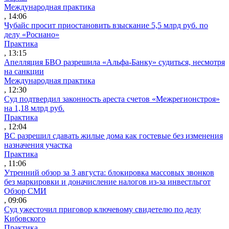
Международная практика
, 14:06
Чубайс просит приостановить взыскание 5,5 млрд руб. по
делу «Роснано»
Практика
, 13:15
Апелляция БВО разрешила «Альфа-Банку» судиться, несмотря
на санкции
Международная практика
, 12:30
Суд подтвердил законность ареста счетов «Межрегионстроя»
на 1,18 млрд руб.
Практика
, 12:04
ВС разрешил сдавать жилые дома как гостевые без изменения
назначения участка
Практика
, 11:06
Утренний обзор за 3 августа: блокировка массовых звонков
без маркировки и доначисление налогов из-за инвестльгот
Обзор СМИ
, 09:06
Суд ужесточил приговор ключевому свидетелю по делу
Кибовского
Практика