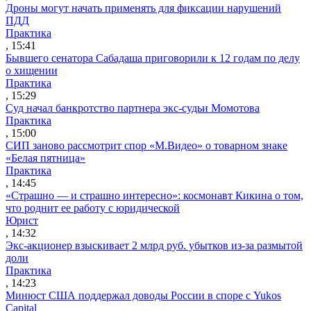
Дроны могут начать применять для фиксации нарушений
ПДД
Практика
, 15:41
Бывшего сенатора Сабадаша приговорили к 12 годам по делу
о хищении
Практика
, 15:29
Суд начал банкротство партнера экс-судьи Момотова
Практика
, 15:00
СИП заново рассмотрит спор «М.Видео» о товарном знаке
«Белая пятница»
Практика
, 14:45
«Страшно — и страшно интересно»: космонавт Кикина о том,
что роднит ее работу с юридической
Юрист
, 14:32
Экс-акционер взыскивает 2 млрд руб. убытков из-за размытой
доли
Практика
, 14:23
Минюст США поддержал доводы России в споре с Yukos
Capital