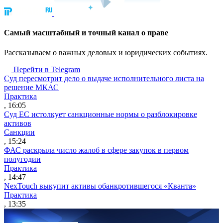
Cамый масштабный и точный канал о праве
Рассказываем о важных деловых и юридических событиях.
Перейти в Telegram
Суд пересмотрит дело о выдаче исполнительного листа на
решение МКАС
Практика
, 16:05
Суд ЕС истолкует санкционные нормы о разблокировке
активов
Санкции
, 15:24
ФАС раскрыла число жалоб в сфере закупок в первом
полугодии
Практика
, 14:47
NexTouch выкупит активы обанкротившегося «Кванта»
Практика
, 13:35