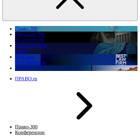
Право-300
Юррынок РФ:
35 лет спустя
Экологическое
право
Best Law
Firm Marketing
ПМЮФ 2026
ПРАВО.ru
Право-300
Конференции