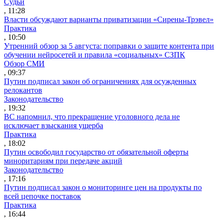
Судьи
, 11:28
Власти обсуждают варианты приватизации «Сирены-Трэвел»
Практика
, 10:50
Утренний обзор за 5 августа: поправки о защите контента при
обучении нейросетей и правила «социальных» СЗПК
Обзор СМИ
, 09:37
Путин подписал закон об ограничениях для осужденных
релокантов
Законодательство
, 19:32
ВС напомнил, что прекращение уголовного дела не
исключает взыскания ущерба
Практика
, 18:02
Путин освободил государство от обязательной оферты
миноритариям при передаче акций
Законодательство
, 17:16
Путин подписал закон о мониторинге цен на продукты по
всей цепочке поставок
Практика
, 16:44