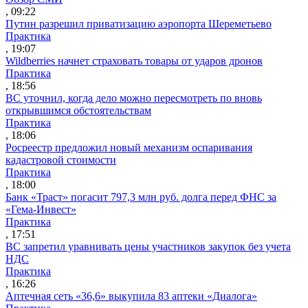
, 09:22
Путин разрешил приватизацию аэропорта Шереметьево
Практика
, 19:07
Wildberries начнет страховать товары от ударов дронов
Практика
, 18:56
ВС уточнил, когда дело можно пересмотреть по вновь
открывшимся обстоятельствам
Практика
, 18:06
Росреестр предложил новый механизм оспаривания
кадастровой стоимости
Практика
, 18:00
Банк «Траст» погасит 797,3 млн руб. долга перед ФНС за
«Гема-Инвест»
Практика
, 17:51
ВС запретил уравнивать цены участников закупок без учета
НДС
Практика
, 16:26
Аптечная сеть «36,6» выкупила 83 аптеки «Диалога»