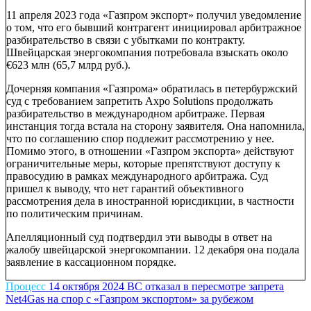
11 апреля 2023 года «Газпром экспорт» получил уведомление
о том, что его бывший контрагент инициировал арбитражное
разбирательство в связи с убытками по контракту.
Швейцарская энергокомпания потребовала взыскать около
€623 млн (65,7 млрд руб.).
Дочерняя компания «Газпрома» обратилась в петербуржский
суд с требованием запретить Axpo Solutions продолжать
разбирательство в международном арбитраже. Первая
инстанция тогда встала на сторону заявителя. Она напомнила,
что по соглашению спор подлежит рассмотрению у нее.
Помимо этого, в отношении «Газпром экспорта» действуют
ограничительные меры, которые препятствуют доступу к
правосудию в рамках международного арбитража. Суд
пришел к выводу, что нет гарантий объективного
рассмотрения дела в иностранной юрисдикции, в частности
по политическим причинам.
Апелляционный суд подтвердил эти выводы в ответ на
жалобу швейцарской энергокомпании. 12 декабря она подала
заявление в кассационном порядке.
Процесс
14 октября 2024
ВС отказал в пересмотре запрета
Net4Gas на спор с «Газпром экспортом» за рубежом