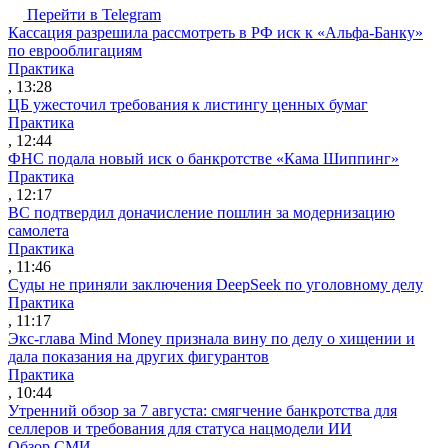
Перейти в Telegram
Кассация разрешила рассмотреть в РФ иск к «Альфа-Банку»
по еврооблигациям
Практика
, 13:28
ЦБ ужесточил требования к листингу ценных бумаг
Практика
, 12:44
ФНС подала новый иск о банкротстве «Кама Шиппинг»
Практика
, 12:17
ВС подтвердил доначисление пошлин за модернизацию
самолета
Практика
, 11:46
Суды не приняли заключения DeepSeek по уголовному делу
Практика
, 11:17
Экс-глава Mind Money признала вину по делу о хищении и
дала показания на других фигурантов
Практика
, 10:44
Утренний обзор за 7 августа: смягчение банкротства для
селлеров и требования для статуса нацмодели ИИ
Обзор СМИ