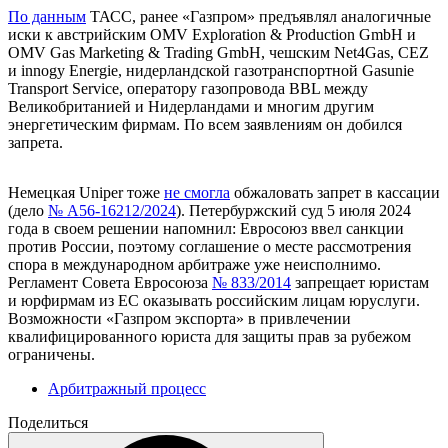
По данным
ТАСС, ранее «Газпром» предъявлял аналогичные
иски к австрийским OMV Exploration & Production GmbH и
OMV Gas Marketing & Trading GmbH, чешским Net4Gas, CEZ
и innogy Energie, нидерландской газотранспортной Gasunie
Transport Service, оператору газопровода BBL между
Великобританией и Нидерландами и многим другим
энергетическим фирмам. По всем заявлениям он добился
запрета.
Немецкая Uniper тоже
не смогла
обжаловать запрет в кассации
(дело
№ А56-16212/2024
). Петербуржский суд 5 июля 2024
года в своем решении напомнил: Евросоюз ввел санкции
против России, поэтому соглашение о месте рассмотрения
спора в международном арбитраже уже неисполнимо.
Регламент Совета Евросоюза
№ 833/2014
запрещает юристам
и юрфирмам из ЕС оказывать российским лицам юруслуги.
Возможности «Газпром экспорта» в привлечении
квалифицированного юриста для защиты прав за рубежом
ограничены.
Арбитражный процесс
Поделиться