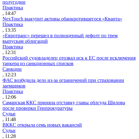
полугодии
Практика
, 14:47
NexTouch выкупит активы обанкротившегося «Кванта»
Практика
, 13:35
«Евротранс» перешел в полноценный дефолт по трем
выпускам облигаций
Практика
, 12:31
Российский судовладелец отозвал иск к ЕС после исключения
танкера из санкционных списков
Санкции
, 12:23
ФАС возбудила дело из-за ограничений при страховании
заемщиков
Практика
, 12:06
Самарская ККС приняла отставку главы облсуда Шилова
после проверки Генпрокуратуры
Судьи
, 11:48
ВККС открыла семь новых вакансий
Судьи
, 11:28