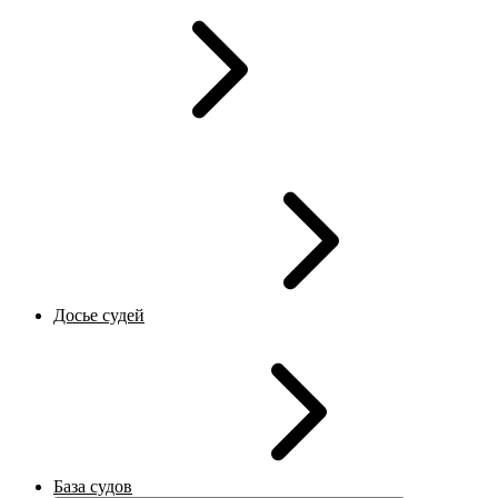
Досье судей
База судов