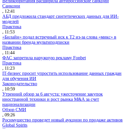
Великобритания расширила антироссийские санкции
Санкции
, 12:41
АБД предложила стандарт синтетических данных для ИИ-
моделей
Практика
, 11:53
«Билайн» подал встречный иск к Т2 из-за слова «микс» в
названии бренда мультиподписки
Практика
, 11:44
ФАС запретила наружную рекламу Fonbet
Практика
, 11:23
IT-бизнес просит упростить использование данных граждан
для обучения ИИ
Законодательство
, 10:59
Утренний обзор за 6 августа: ужесточение закупок
иностранной техники и рост рынка M&A за счет
национализации
Обзор СМИ
, 09:26
Росимущество проведет новый аукцион по продаже активов
Global Spirits