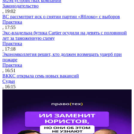
M2M-устройствах компаний
Законодательство
, 19:02
ВС рассмотрит иск о снятии партии «Яблоко» с выборов
Практика
, 17:55
Экс-владельца бутика Cartier осудили на девять с половиной
лет за таможенную схему
Практика
, 17:18
Экономколлегия решит, кто должен возмещать ущерб при
пожаре
Практика
, 16:51
ВККС открыла семь новых вакансий
Судьи
, 16:15