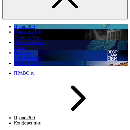
Право-300
Юррынок РФ:
35 лет спустя
Экологическое
право
Best Law
Firm Marketing
ПМЮФ 2026
ПРАВО.ru
Право-300
Конференции