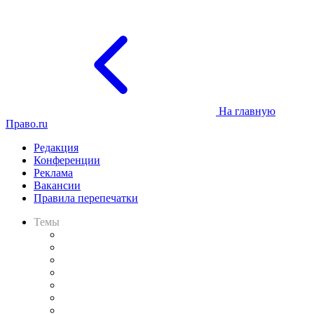
На главную
Право.ru
Редакция
Конференции
Реклама
Вакансии
Правила перепечатки
Темы
Практика
Законодательство
Процесс
Исследования
Рынок юридических услуг
Юридическое сообщество
Важнейшие правовые темы в прессе