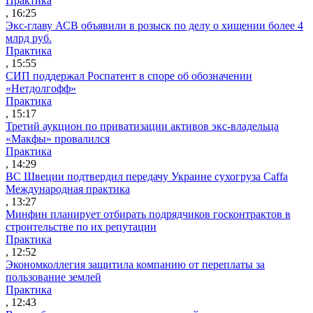
Практика
, 16:25
Экс-главу АСВ объявили в розыск по делу о хищении более 4
млрд руб.
Практика
, 15:55
СИП поддержал Роспатент в споре об обозначении
«Нетдолгофф»
Практика
, 15:17
Третий аукцион по приватизации активов экс-владельца
«Макфы» провалился
Практика
, 14:29
ВС Швеции подтвердил передачу Украине сухогруза Caffa
Международная практика
, 13:27
Минфин планирует отбирать подрядчиков госконтрактов в
строительстве по их репутации
Практика
, 12:52
Экономколлегия защитила компанию от переплаты за
пользование землей
Практика
, 12:43