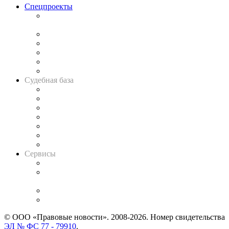
Спецпроекты
Подкаст «В здравом уме
и твёрдой памяти»
Legal Design
Банкротная панорама
Советы для литигаторов
Сговоры на торгах
Авто
Судебная база
Картотека арбитражных дел
Решения арбитражных судов
Календарь рассмотрения арбитражных дел
Досье судей
Информация о судах
RSS лента новостей
Вакансии для юристов
Сервисы
Справочно-правовая система
Casebook: мониторинг дел
и компаний
Caselook: поиск и анализ практики
CASE.ONE: управление юридической службой
© ООО «Правовые новости». 2008-2026.
Номер свидетельства
ЭЛ № ФС 77 - 79910
.