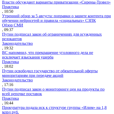
Власти обсуждают варианты приватизации «Сирены-Трэвел»
Практика
, 10:50
Утренний обзор за 5 августа: поправки о защите контента при
обучении нейросетей и правила «социальных» СЗПК
Обзор СМИ
, 09:37
Путин подписал закон об ограничениях для осужденных
релокантов
Законодательство
, 19:32
ВС напомнил, что прекращение уголовного дела не
исключает взыскания ущерба
Практика
, 18:02
Путин освободил государство от обязательной оферты
миноритариям при передаче акций
Законодательство
, 17:16
Путин подписал закон о мониторинге цен на продукты по
всей цепочке поставок
Практика
, 16:44
Прокуратура подала иск к структуре группы «Илим» на 1,8
млрд руб.