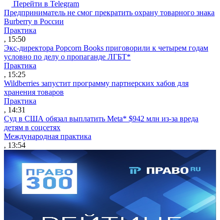
Перейти в Telegram
Предприниматель не смог прекратить охрану товарного знака
Burberry в России
Практика
, 15:50
Экс-директора Popcorn Books приговорили к четырем годам
условно по делу о пропаганде ЛГБТ*
Практика
, 15:25
Wildberries запустит программу партнерских хабов для
хранения товаров
Практика
, 14:31
Суд в США обязал выплатить Meta* $942 млн из-за вреда
детям в соцсетях
Международная практика
, 13:54