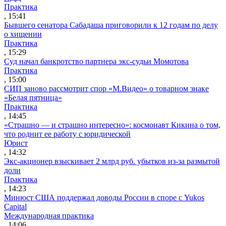
Практика
, 15:41
Бывшего сенатора Сабадаша приговорили к 12 годам по делу
о хищении
Практика
, 15:29
Суд начал банкротство партнера экс-судьи Момотова
Практика
, 15:00
СИП заново рассмотрит спор «М.Видео» о товарном знаке
«Белая пятница»
Практика
, 14:45
«Страшно — и страшно интересно»: космонавт Кикина о том,
что роднит ее работу с юридической
Юрист
, 14:32
Экс-акционер взыскивает 2 млрд руб. убытков из-за размытой
доли
Практика
, 14:23
Минюст США поддержал доводы России в споре с Yukos
Capital
Международная практика
, 14:06