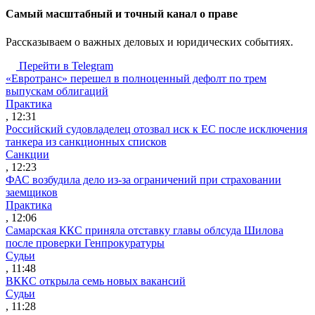
Cамый масштабный и точный канал о праве
Рассказываем о важных деловых и юридических событиях.
Перейти в Telegram
«Евротранс» перешел в полноценный дефолт по трем
выпускам облигаций
Практика
, 12:31
Российский судовладелец отозвал иск к ЕС после исключения
танкера из санкционных списков
Санкции
, 12:23
ФАС возбудила дело из-за ограничений при страховании
заемщиков
Практика
, 12:06
Самарская ККС приняла отставку главы облсуда Шилова
после проверки Генпрокуратуры
Судьи
, 11:48
ВККС открыла семь новых вакансий
Судьи
, 11:28