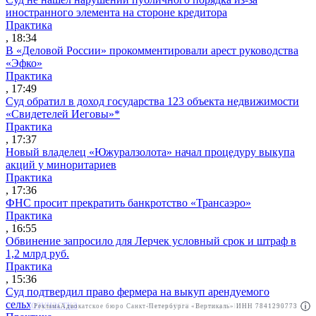
иностранного элемента на стороне кредитора
Практика
, 18:34
В «Деловой России» прокомментировали арест руководства
«Эфко»
Практика
, 17:49
Суд обратил в доход государства 123 объекта недвижимости
«Свидетелей Иеговы»*
Практика
, 17:37
Новый владелец «Южуралзолота» начал процедуру выкупа
акций у миноритариев
Практика
, 17:36
ФНС просит прекратить банкротство «Трансаэро»
Практика
, 16:55
Обвинение запросило для Лерчек условный срок и штраф в
1,2 млрд руб.
Практика
, 15:36
Суд подтвердил право фермера на выкуп арендуемого
сельхозучастка
Реклама
Адвокатское бюро Санкт-Петербурга «Вертикаль» ИНН 7841290773
Реклама
ООО "Право.ру" ИНН: 7704835288