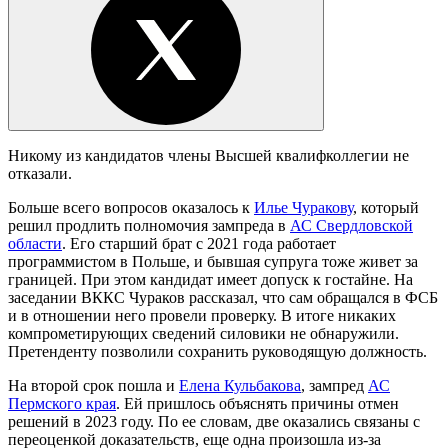
Никому из кандидатов члены Высшей квалифколлегии не
отказали.
Больше всего вопросов оказалось к
Илье Чуракову
, который
решил продлить полномочия зампреда в
АС Свердловской
области
. Его старший брат с 2021 года работает
программистом в Польше, и бывшая супруга тоже живет за
границей. При этом кандидат имеет допуск к гостайне. На
заседании ВККС Чураков рассказал, что сам обращался в ФСБ
и в отношении него провели проверку. В итоге никаких
компрометирующих сведений силовики не обнаружили.
Претенденту позволили сохранить руководящую должность.
На второй срок пошла и
Елена Кульбакова
, зампред
АС
Пермского края
. Ей пришлось объяснять причины отмен
решений в 2023 году. По ее словам, две оказались связаны с
переоценкой доказательств, еще одна произошла из-за