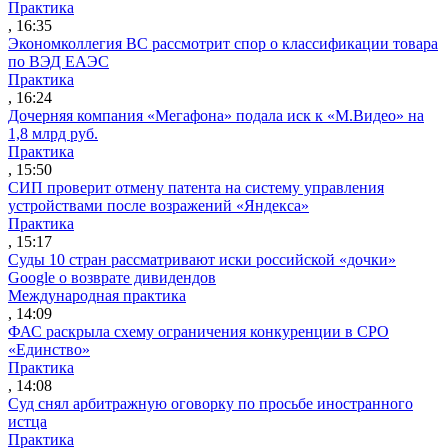
Практика
, 16:35
Экономколлегия ВС рассмотрит спор о классификации товара
по ВЭД ЕАЭС
Практика
, 16:24
Дочерняя компания «Мегафона» подала иск к «М.Видео» на
1,8 млрд руб.
Практика
, 15:50
СИП проверит отмену патента на систему управления
устройствами после возражений «Яндекса»
Практика
, 15:17
Суды 10 стран рассматривают иски российской «дочки»
Google о возврате дивидендов
Международная практика
, 14:09
ФАС раскрыла схему ограничения конкуренции в СРО
«Единство»
Практика
, 14:08
Суд снял арбитражную оговорку по просьбе иностранного
истца
Практика