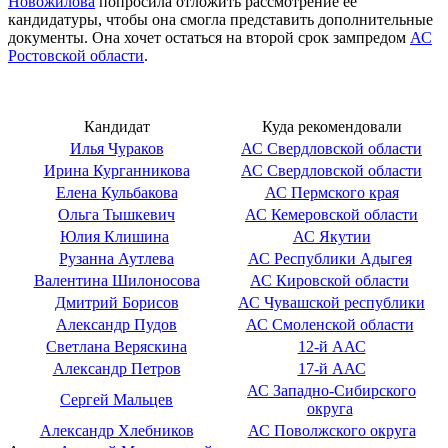
Новожилова
попросила отложить рассмотрение ее
кандидатуры, чтобы она смогла представить дополнительные
документы. Она хочет остаться на второй срок зампредом
АС
Ростовской области
.
Кандидат
Куда рекомендовали
Илья Чураков
АС Свердловской области
Ирина Курганникова
АС Свердловской области
Елена Кульбакова
АС Пермского края
Ольга Тышкевич
АС Кемеровской области
Юлия Клишина
АС Якутии
Рузанна Аутлева
АС Республики Адыгея
Валентина Шилоносова
АС Кировской области
Дмитрий Борисов
АС Чувашской республики
Александр Пудов
АС Смоленской области
Светлана Веряскина
12-й ААС
Александр Петров
17-й ААС
АС Западно-Сибирского
Сергей Мальцев
округа
Александр Хлебников
АС Поволжского округа