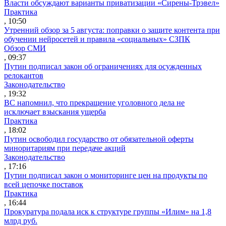
Власти обсуждают варианты приватизации «Сирены-Трэвел»
Практика
, 10:50
Утренний обзор за 5 августа: поправки о защите контента при
обучении нейросетей и правила «социальных» СЗПК
Обзор СМИ
, 09:37
Путин подписал закон об ограничениях для осужденных
релокантов
Законодательство
, 19:32
ВС напомнил, что прекращение уголовного дела не
исключает взыскания ущерба
Практика
, 18:02
Путин освободил государство от обязательной оферты
миноритариям при передаче акций
Законодательство
, 17:16
Путин подписал закон о мониторинге цен на продукты по
всей цепочке поставок
Практика
, 16:44
Прокуратура подала иск к структуре группы «Илим» на 1,8
млрд руб.