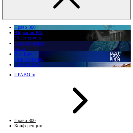
Право-300
Юррынок РФ:
35 лет спустя
Экологическое
право
Best Law
Firm Marketing
ПМЮФ 2026
ПРАВО.ru
Право-300
Конференции