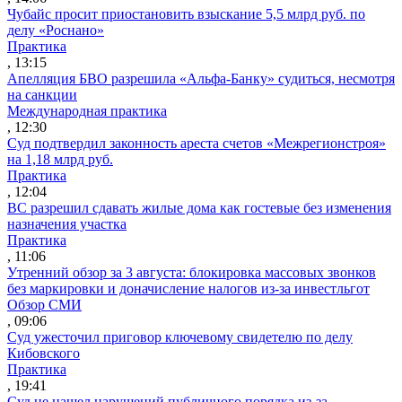
Чубайс просит приостановить взыскание 5,5 млрд руб. по
делу «Роснано»
Практика
, 13:15
Апелляция БВО разрешила «Альфа-Банку» судиться, несмотря
на санкции
Международная практика
, 12:30
Суд подтвердил законность ареста счетов «Межрегионстроя»
на 1,18 млрд руб.
Практика
, 12:04
ВС разрешил сдавать жилые дома как гостевые без изменения
назначения участка
Практика
, 11:06
Утренний обзор за 3 августа: блокировка массовых звонков
без маркировки и доначисление налогов из-за инвестльгот
Обзор СМИ
, 09:06
Суд ужесточил приговор ключевому свидетелю по делу
Кибовского
Практика
, 19:41
Суд не нашел нарушений публичного порядка из-за