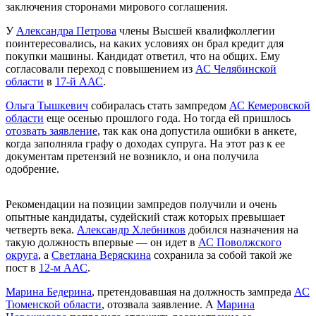
заключения сторонами мирового соглашения.
У
Александра Петрова
члены Высшей квалифколлегии
поинтересовались, на каких условиях он брал кредит для
покупки машины. Кандидат ответил, что на общих. Ему
согласовали переход с повышением из
АС Челябинской
области
в
17-й ААС
.
Ольга Тышкевич
собиралась стать зампредом
АС Кемеровской
области
еще осенью прошлого года. Но тогда ей пришлось
отозвать заявление
, так как она допустила ошибки в анкете,
когда заполняла графу о доходах супруга. На этот раз к ее
документам претензий не возникло, и она получила
одобрение.
Рекомендации на позиции зампредов получили и очень
опытные кандидаты, судейский стаж которых превышает
четверть века.
Александр Хлебников
добился назначения на
такую должность впервые — он идет в
АС Поволжского
округа
, а
Светлана Веряскина
сохранила за собой такой же
пост в
12-м ААС
.
Марина Бедерина
, претендовавшая на должность зампреда
АС
Тюменской области
, отозвала заявление. А
Марина