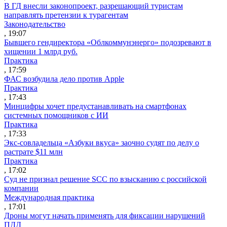
В ГД внесли законопроект, разрешающий туристам
направлять претензии к турагентам
Законодательство
, 19:07
Бывшего гендиректора «Облкоммунэнерго» подозревают в
хищении 1 млрд руб.
Практика
, 17:59
ФАС возбудила дело против Apple
Практика
, 17:43
Минцифры хочет предустанавливать на смартфонах
системных помощников с ИИ
Практика
, 17:33
Экс-совладельца «Азбуки вкуса» заочно судят по делу о
растрате $11 млн
Практика
, 17:02
Суд не признал решение SCC по взысканию с российской
компании
Международная практика
, 17:01
Дроны могут начать применять для фиксации нарушений
ПДД