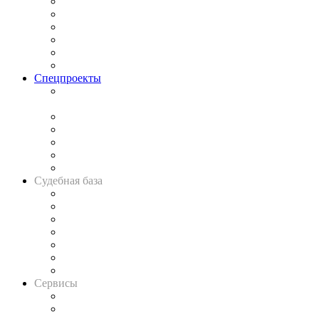
Законодательство
Процесс
Исследования
Рынок юридических услуг
Юридическое сообщество
Важнейшие правовые темы в прессе
Спецпроекты
Подкаст «В здравом уме
и твёрдой памяти»
Legal Design
Банкротная панорама
Советы для литигаторов
Сговоры на торгах
Авто
Судебная база
Картотека арбитражных дел
Решения арбитражных судов
Календарь рассмотрения арбитражных дел
Досье судей
Информация о судах
RSS лента новостей
Вакансии для юристов
Сервисы
Справочно-правовая система
Casebook: мониторинг дел