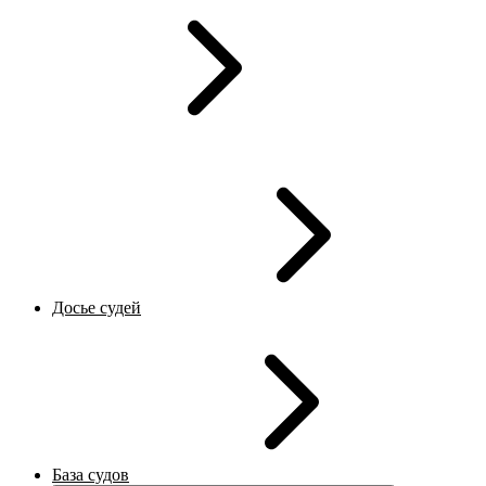
Досье судей
База судов