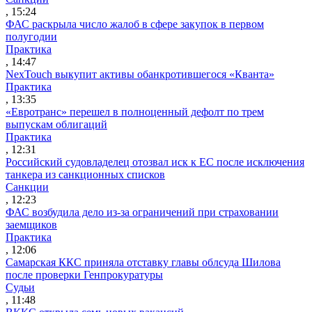
, 15:24
ФАС раскрыла число жалоб в сфере закупок в первом
полугодии
Практика
, 14:47
NexTouch выкупит активы обанкротившегося «Кванта»
Практика
, 13:35
«Евротранс» перешел в полноценный дефолт по трем
выпускам облигаций
Практика
, 12:31
Российский судовладелец отозвал иск к ЕС после исключения
танкера из санкционных списков
Санкции
, 12:23
ФАС возбудила дело из-за ограничений при страховании
заемщиков
Практика
, 12:06
Самарская ККС приняла отставку главы облсуда Шилова
после проверки Генпрокуратуры
Судьи
, 11:48