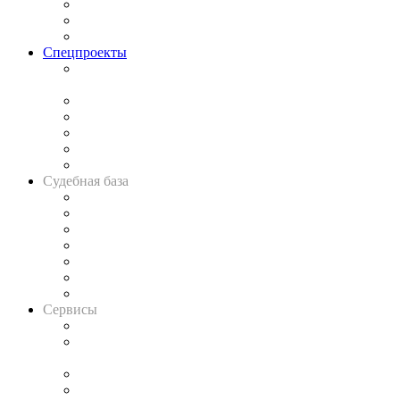
Рынок юридических услуг
Юридическое сообщество
Важнейшие правовые темы в прессе
Спецпроекты
Подкаст «В здравом уме
и твёрдой памяти»
Legal Design
Банкротная панорама
Советы для литигаторов
Сговоры на торгах
Авто
Судебная база
Картотека арбитражных дел
Решения арбитражных судов
Календарь рассмотрения арбитражных дел
Досье судей
Информация о судах
RSS лента новостей
Вакансии для юристов
Сервисы
Справочно-правовая система
Casebook: мониторинг дел
и компаний
Caselook: поиск и анализ практики
CASE.ONE: управление юридической службой