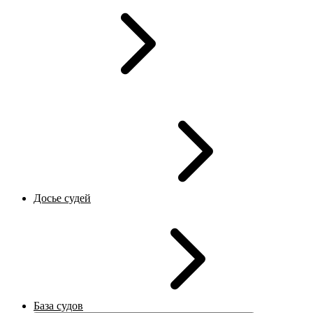
Досье судей
База судов