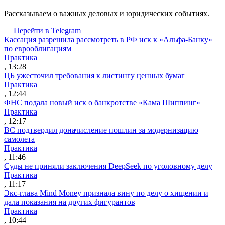
Рассказываем о важных деловых и юридических событиях.
Перейти в Telegram
Кассация разрешила рассмотреть в РФ иск к «Альфа-Банку»
по еврооблигациям
Практика
, 13:28
ЦБ ужесточил требования к листингу ценных бумаг
Практика
, 12:44
ФНС подала новый иск о банкротстве «Кама Шиппинг»
Практика
, 12:17
ВС подтвердил доначисление пошлин за модернизацию
самолета
Практика
, 11:46
Суды не приняли заключения DeepSeek по уголовному делу
Практика
, 11:17
Экс-глава Mind Money признала вину по делу о хищении и
дала показания на других фигурантов
Практика
, 10:44