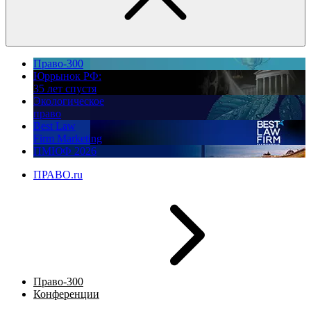
Право-300
Юррынок РФ:
35 лет спустя
Экологическое
право
Best Law
Firm Marketing
ПМЮФ 2026
ПРАВО.ru
Право-300
Конференции