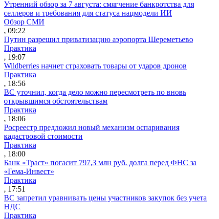
Утренний обзор за 7 августа: смягчение банкротства для
селлеров и требования для статуса нацмодели ИИ
Обзор СМИ
, 09:22
Путин разрешил приватизацию аэропорта Шереметьево
Практика
, 19:07
Wildberries начнет страховать товары от ударов дронов
Практика
, 18:56
ВС уточнил, когда дело можно пересмотреть по вновь
открывшимся обстоятельствам
Практика
, 18:06
Росреестр предложил новый механизм оспаривания
кадастровой стоимости
Практика
, 18:00
Банк «Траст» погасит 797,3 млн руб. долга перед ФНС за
«Гема-Инвест»
Практика
, 17:51
ВС запретил уравнивать цены участников закупок без учета
НДС
Практика