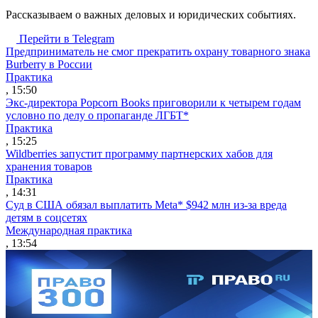
Рассказываем о важных деловых и юридических событиях.
Перейти в Telegram
Предприниматель не смог прекратить охрану товарного знака
Burberry в России
Практика
, 15:50
Экс-директора Popcorn Books приговорили к четырем годам
условно по делу о пропаганде ЛГБТ*
Практика
, 15:25
Wildberries запустит программу партнерских хабов для
хранения товаров
Практика
, 14:31
Суд в США обязал выплатить Meta* $942 млн из-за вреда
детям в соцсетях
Международная практика
, 13:54