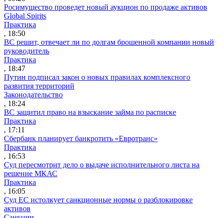
Росимущество проведет новый аукцион по продаже активов
Global Spirits
Практика
, 18:50
ВС решит, отвечает ли по долгам брошенной компании новый
руководитель
Практика
, 18:47
Путин подписал закон о новых правилах комплексного
развития территорий
Законодательство
, 18:24
ВС защитил право на взыскание займа по расписке
Практика
, 17:11
Сбербанк планирует банкротить «Евротранс»
Практика
, 16:53
Суд пересмотрит дело о выдаче исполнительного листа на
решение МКАС
Практика
, 16:05
Суд ЕС истолкует санкционные нормы о разблокировке
активов
Санкции