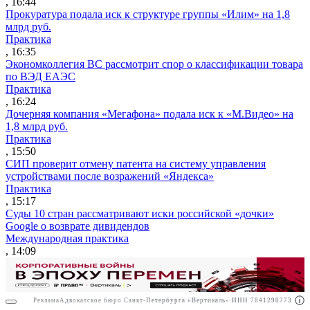
, 16:44
Прокуратура подала иск к структуре группы «Илим» на 1,8
млрд руб.
Практика
, 16:35
Экономколлегия ВС рассмотрит спор о классификации товара
по ВЭД ЕАЭС
Практика
, 16:24
Дочерняя компания «Мегафона» подала иск к «М.Видео» на
1,8 млрд руб.
Практика
, 15:50
СИП проверит отмену патента на систему управления
устройствами после возражений «Яндекса»
Практика
, 15:17
Суды 10 стран рассматривают иски российской «дочки»
Google о возврате дивидендов
Международная практика
, 14:09
Реклама
Адвокатское бюро Санкт-Петербурга «Вертикаль» ИНН 7841290773
Реклама
АО"ПРАВО.РУ" ИНН: 7708095468