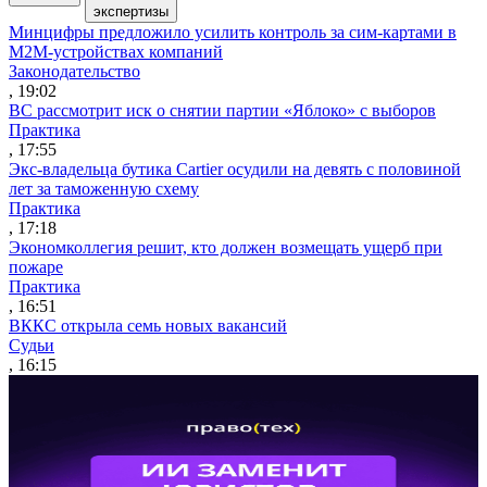
экспертизы
Минцифры предложило усилить контроль за сим-картами в
M2M-устройствах компаний
Законодательство
, 19:02
ВС рассмотрит иск о снятии партии «Яблоко» с выборов
Практика
, 17:55
Экс-владельца бутика Cartier осудили на девять с половиной
лет за таможенную схему
Практика
, 17:18
Экономколлегия решит, кто должен возмещать ущерб при
пожаре
Практика
, 16:51
ВККС открыла семь новых вакансий
Судьи
, 16:15