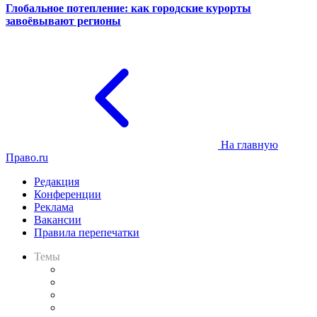
Глобальное потепление: как городские курорты
завоёвывают регионы
На главную
Право.ru
Редакция
Конференции
Реклама
Вакансии
Правила перепечатки
Темы
Практика
Законодательство
Процесс
Исследования