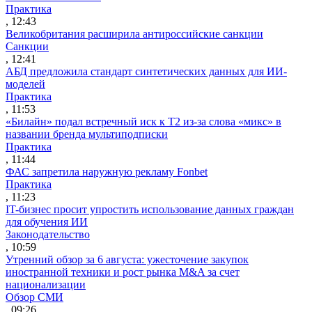
Практика
, 12:43
Великобритания расширила антироссийские санкции
Санкции
, 12:41
АБД предложила стандарт синтетических данных для ИИ-
моделей
Практика
, 11:53
«Билайн» подал встречный иск к Т2 из-за слова «микс» в
названии бренда мультиподписки
Практика
, 11:44
ФАС запретила наружную рекламу Fonbet
Практика
, 11:23
IT-бизнес просит упростить использование данных граждан
для обучения ИИ
Законодательство
, 10:59
Утренний обзор за 6 августа: ужесточение закупок
иностранной техники и рост рынка M&A за счет
национализации
Обзор СМИ
, 09:26