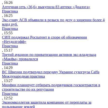
, 16:26
Аптечная сеть «36,6» выкупила 83 аптеки «Диалога»
Практика
, 16:25
Экс-главу АСВ объявили в розыск по делу о хищении более 4
млрд руб.
Практика
, 15:55
СИП поддержал Роспатент в споре об обозначении
«Нетдолгофф»
Практика
, 15:17
Третий аукцион по приватизации активов экс-владельца
«Макфы» провалился
Практика
, 14:29
ВС Швеции подтвердил передачу Украине сухогруза Caffa
Международная практика
, 13:27
Минфин планирует отбирать подрядчиков госконтрактов в
строительстве по их репутации
Практика
, 12:52
Экономколлегия защитила компанию от переплаты за
пользование землей