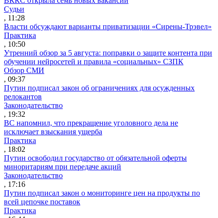
ВККС открыла семь новых вакансий
Судьи
, 11:28
Власти обсуждают варианты приватизации «Сирены-Трэвел»
Практика
, 10:50
Утренний обзор за 5 августа: поправки о защите контента при
обучении нейросетей и правила «социальных» СЗПК
Обзор СМИ
, 09:37
Путин подписал закон об ограничениях для осужденных
релокантов
Законодательство
, 19:32
ВС напомнил, что прекращение уголовного дела не
исключает взыскания ущерба
Практика
, 18:02
Путин освободил государство от обязательной оферты
миноритариям при передаче акций
Законодательство
, 17:16
Путин подписал закон о мониторинге цен на продукты по
всей цепочке поставок
Практика