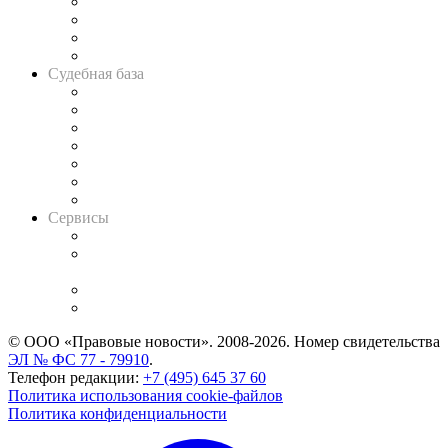
Банкротная панорама
Советы для литигаторов
Сговоры на торгах
Авто
Судебная база
Картотека арбитражных дел
Решения арбитражных судов
Календарь рассмотрения арбитражных дел
Досье судей
Информация о судах
RSS лента новостей
Вакансии для юристов
Сервисы
Справочно-правовая система
Casebook: мониторинг дел
и компаний
Caselook: поиск и анализ практики
CASE.ONE: управление юридической службой
© ООО «Правовые новости». 2008-2026.
Номер свидетельства
ЭЛ № ФС 77 - 79910
.
Телефон редакции:
+7 (495) 645 37 60
Политика использования cookie-файлов
Политика конфиденциальности