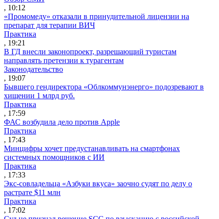
, 10:12
«Промомеду» отказали в принудительной лицензии на
препарат для терапии ВИЧ
Практика
, 19:21
В ГД внесли законопроект, разрешающий туристам
направлять претензии к турагентам
Законодательство
, 19:07
Бывшего гендиректора «Облкоммунэнерго» подозревают в
хищении 1 млрд руб.
Практика
, 17:59
ФАС возбудила дело против Apple
Практика
, 17:43
Минцифры хочет предустанавливать на смартфонах
системных помощников с ИИ
Практика
, 17:33
Экс-совладельца «Азбуки вкуса» заочно судят по делу о
растрате $11 млн
Практика
, 17:02
Суд не признал решение SCC по взысканию с российской