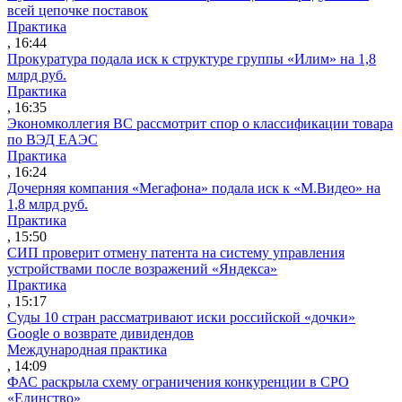
всей цепочке поставок
Практика
, 16:44
Прокуратура подала иск к структуре группы «Илим» на 1,8
млрд руб.
Практика
, 16:35
Экономколлегия ВС рассмотрит спор о классификации товара
по ВЭД ЕАЭС
Практика
, 16:24
Дочерняя компания «Мегафона» подала иск к «М.Видео» на
1,8 млрд руб.
Практика
, 15:50
СИП проверит отмену патента на систему управления
устройствами после возражений «Яндекса»
Практика
, 15:17
Суды 10 стран рассматривают иски российской «дочки»
Google о возврате дивидендов
Международная практика
, 14:09
ФАС раскрыла схему ограничения конкуренции в СРО
«Единство»