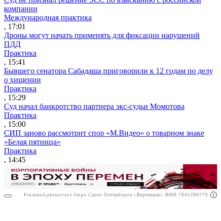
компании
Международная практика
, 17:01
Дроны могут начать применять для фиксации нарушений
ПДД
Практика
, 15:41
Бывшего сенатора Сабадаша приговорили к 12 годам по делу
о хищении
Практика
, 15:29
Суд начал банкротство партнера экс-судьи Момотова
Практика
, 15:00
СИП заново рассмотрит спор «М.Видео» о товарном знаке
«Белая пятница»
Практика
, 14:45
Реклама
Адвокатское бюро Санкт-Петербурга «Вертикаль» ИНН 7841290773
Реклама
АО"Право.ру" ИНН: 7708095468