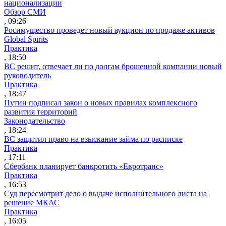
национализации
Обзор СМИ
, 09:26
Росимущество проведет новый аукцион по продаже активов
Global Spirits
Практика
, 18:50
ВС решит, отвечает ли по долгам брошенной компании новый
руководитель
Практика
, 18:47
Путин подписал закон о новых правилах комплексного
развития территорий
Законодательство
, 18:24
ВС защитил право на взыскание займа по расписке
Практика
, 17:11
Сбербанк планирует банкротить «Евротранс»
Практика
, 16:53
Суд пересмотрит дело о выдаче исполнительного листа на
решение МКАС
Практика
, 16:05