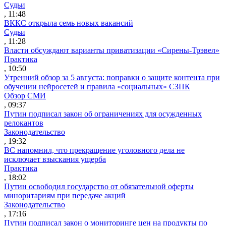
Судьи
, 11:48
ВККС открыла семь новых вакансий
Судьи
, 11:28
Власти обсуждают варианты приватизации «Сирены-Трэвел»
Практика
, 10:50
Утренний обзор за 5 августа: поправки о защите контента при
обучении нейросетей и правила «социальных» СЗПК
Обзор СМИ
, 09:37
Путин подписал закон об ограничениях для осужденных
релокантов
Законодательство
, 19:32
ВС напомнил, что прекращение уголовного дела не
исключает взыскания ущерба
Практика
, 18:02
Путин освободил государство от обязательной оферты
миноритариям при передаче акций
Законодательство
, 17:16
Путин подписал закон о мониторинге цен на продукты по