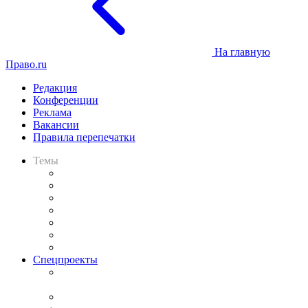
На главную
Право.ru
Редакция
Конференции
Реклама
Вакансии
Правила перепечатки
Темы
Практика
Законодательство
Процесс
Исследования
Рынок юридических услуг
Юридическое сообщество
Важнейшие правовые темы в прессе
Спецпроекты
Подкаст «В здравом уме
и твёрдой памяти»
Legal Design