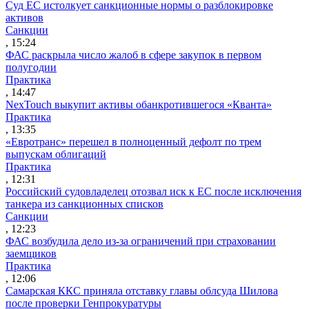
Суд ЕС истолкует санкционные нормы о разблокировке
активов
Санкции
, 15:24
ФАС раскрыла число жалоб в сфере закупок в первом
полугодии
Практика
, 14:47
NexTouch выкупит активы обанкротившегося «Кванта»
Практика
, 13:35
«Евротранс» перешел в полноценный дефолт по трем
выпускам облигаций
Практика
, 12:31
Российский судовладелец отозвал иск к ЕС после исключения
танкера из санкционных списков
Санкции
, 12:23
ФАС возбудила дело из-за ограничений при страховании
заемщиков
Практика
, 12:06
Самарская ККС приняла отставку главы облсуда Шилова
после проверки Генпрокуратуры