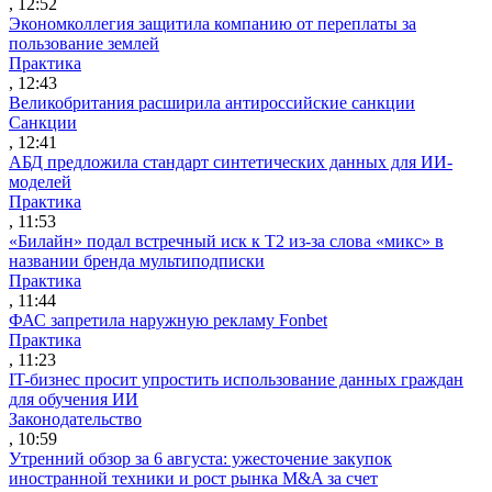
, 12:52
Экономколлегия защитила компанию от переплаты за
пользование землей
Практика
, 12:43
Великобритания расширила антироссийские санкции
Санкции
, 12:41
АБД предложила стандарт синтетических данных для ИИ-
моделей
Практика
, 11:53
«Билайн» подал встречный иск к Т2 из-за слова «микс» в
названии бренда мультиподписки
Практика
, 11:44
ФАС запретила наружную рекламу Fonbet
Практика
, 11:23
IT-бизнес просит упростить использование данных граждан
для обучения ИИ
Законодательство
, 10:59
Утренний обзор за 6 августа: ужесточение закупок
иностранной техники и рост рынка M&A за счет