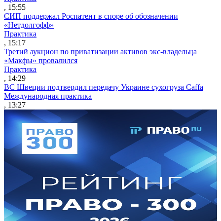
, 15:55
СИП поддержал Роспатент в споре об обозначении
«Нетдолгофф»
Практика
, 15:17
Третий аукцион по приватизации активов экс-владельца
«Макфы» провалился
Практика
, 14:29
ВС Швеции подтвердил передачу Украине сухогруза Caffa
Международная практика
, 13:27