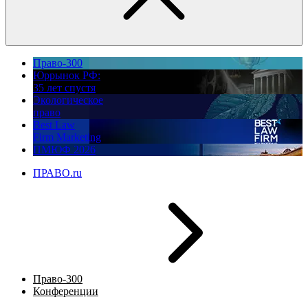
Право-300
Юррынок РФ:
35 лет спустя
Экологическое
право
Best Law
Firm Marketing
ПМЮФ 2026
ПРАВО.ru
Право-300
Конференции