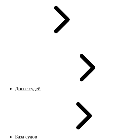
Досье судей
База судов