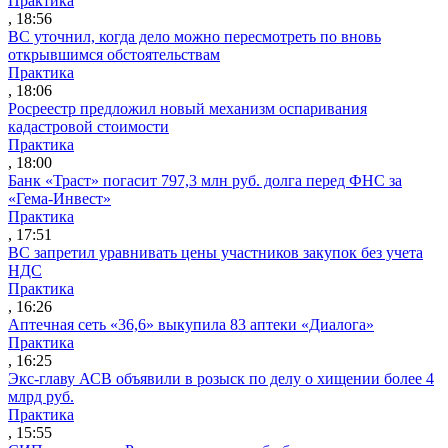
Практика
, 18:56
ВС уточнил, когда дело можно пересмотреть по вновь
открывшимся обстоятельствам
Практика
, 18:06
Росреестр предложил новый механизм оспаривания
кадастровой стоимости
Практика
, 18:00
Банк «Траст» погасит 797,3 млн руб. долга перед ФНС за
«Гема-Инвест»
Практика
, 17:51
ВС запретил уравнивать цены участников закупок без учета
НДС
Практика
, 16:26
Аптечная сеть «36,6» выкупила 83 аптеки «Диалога»
Практика
, 16:25
Экс-главу АСВ объявили в розыск по делу о хищении более 4
млрд руб.
Практика
, 15:55