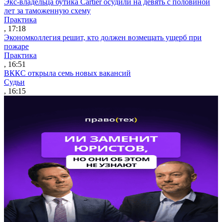
Экс-владельца бутика Cartier осудили на девять с половиной
лет за таможенную схему
Практика
, 17:18
Экономколлегия решит, кто должен возмещать ущерб при
пожаре
Практика
, 16:51
ВККС открыла семь новых вакансий
Судьи
, 16:15