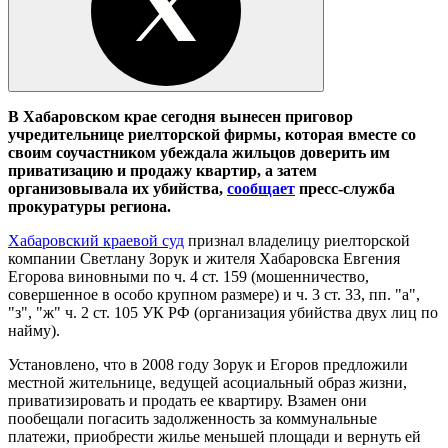
В Хабаровском крае сегодня вынесен приговор
учредительнице риелторской фирмы, которая вместе со
своим соучастником убеждала жильцов доверить им
приватизацию и продажу квартир, а затем
организовывала их убийства,
сообщает
пресс-служба
прокуратуры региона.
Хабаровский краевой суд
признал владелицу риелторской
компании Светлану Зорук и жителя Хабаровска Евгения
Егорова виновными по ч. 4 ст. 159 (мошенничество,
совершенное в особо крупном размере) и ч. 3 ст. 33, пп. "а",
"з", "ж" ч. 2 ст. 105 УК РФ (организация убийства двух лиц по
найму).
Установлено, что в 2008 году Зорук и Егоров предложили
местной жительнице, ведущей асоциальный образ жизни,
приватизировать и продать ее квартиру. Взамен они
пообещали погасить задолженность за коммунальные
платежи, приобрести жилье меньшей площади и вернуть ей