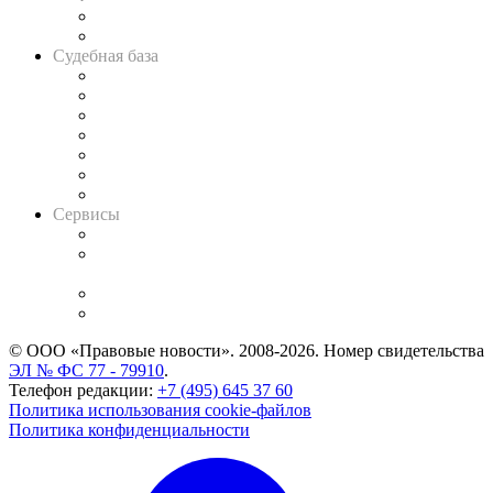
Сговоры на торгах
Авто
Судебная база
Картотека арбитражных дел
Решения арбитражных судов
Календарь рассмотрения арбитражных дел
Досье судей
Информация о судах
RSS лента новостей
Вакансии для юристов
Сервисы
Справочно-правовая система
Casebook: мониторинг дел
и компаний
Caselook: поиск и анализ практики
CASE.ONE: управление юридической службой
© ООО «Правовые новости». 2008-2026.
Номер свидетельства
ЭЛ № ФС 77 - 79910
.
Телефон редакции:
+7 (495) 645 37 60
Политика использования cookie-файлов
Политика конфиденциальности