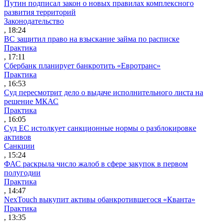
Путин подписал закон о новых правилах комплексного
развития территорий
Законодательство
, 18:24
ВС защитил право на взыскание займа по расписке
Практика
, 17:11
Сбербанк планирует банкротить «Евротранс»
Практика
, 16:53
Суд пересмотрит дело о выдаче исполнительного листа на
решение МКАС
Практика
, 16:05
Суд ЕС истолкует санкционные нормы о разблокировке
активов
Санкции
, 15:24
ФАС раскрыла число жалоб в сфере закупок в первом
полугодии
Практика
, 14:47
NexTouch выкупит активы обанкротившегося «Кванта»
Практика
, 13:35