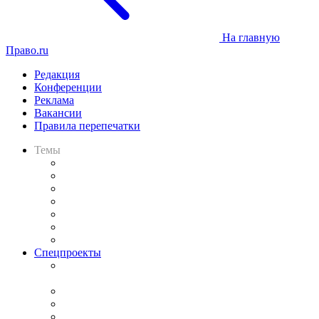
На главную
Право.ru
Редакция
Конференции
Реклама
Вакансии
Правила перепечатки
Темы
Практика
Законодательство
Процесс
Исследования
Рынок юридических услуг
Юридическое сообщество
Важнейшие правовые темы в прессе
Спецпроекты
Подкаст «В здравом уме
и твёрдой памяти»
Legal Design
Банкротная панорама
Советы для литигаторов