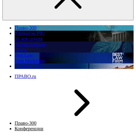
Право-300
Юррынок РФ:
35 лет спустя
Экологическое
право
Best Law
Firm Marketing
ПМЮФ 2026
ПРАВО.ru
Право-300
Конференции