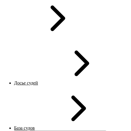
Досье судей
База судов