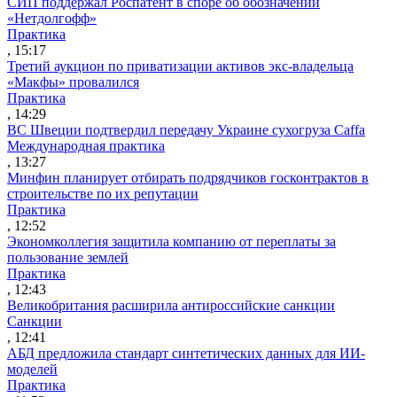
СИП поддержал Роспатент в споре об обозначении
«Нетдолгофф»
Практика
, 15:17
Третий аукцион по приватизации активов экс-владельца
«Макфы» провалился
Практика
, 14:29
ВС Швеции подтвердил передачу Украине сухогруза Caffa
Международная практика
, 13:27
Минфин планирует отбирать подрядчиков госконтрактов в
строительстве по их репутации
Практика
, 12:52
Экономколлегия защитила компанию от переплаты за
пользование землей
Практика
, 12:43
Великобритания расширила антироссийские санкции
Санкции
, 12:41
АБД предложила стандарт синтетических данных для ИИ-
моделей
Практика