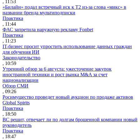
, 11:53
«Билайн» подал встречный иск к Т2 из-за слова «микс» в
названии бренда мультиподписки
Практика
, 11:44
ФАС запретила наружную рекламу Fonbet
Практика
, 11:23
IT-бизнес просит упростить использование данных граждан
для обучения ИИ
Законодательство
, 10:59
Утренний обзор за 6 августа: ужесточение закупок
иностранной техники и рост рынка M&A за счет
национализации
Обзор СМИ
, 09:26
Росимущество проведет новый аукцион по продаже активов
Global Spirits
Практика
, 18:50
ВС решит, отвечает ли по долгам брошенной компании новый
руководитель
Практика
, 18:47