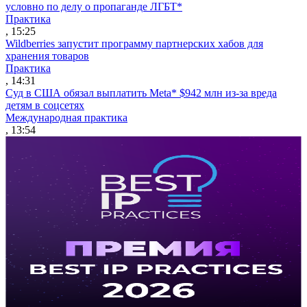
условно по делу о пропаганде ЛГБТ*
Практика
, 15:25
Wildberries запустит программу партнерских хабов для
хранения товаров
Практика
, 14:31
Суд в США обязал выплатить Meta* $942 млн из-за вреда
детям в соцсетях
Международная практика
, 13:54