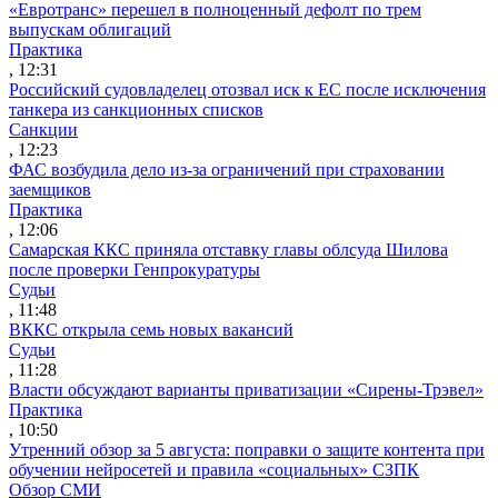
«Евротранс» перешел в полноценный дефолт по трем
выпускам облигаций
Практика
, 12:31
Российский судовладелец отозвал иск к ЕС после исключения
танкера из санкционных списков
Санкции
, 12:23
ФАС возбудила дело из-за ограничений при страховании
заемщиков
Практика
, 12:06
Самарская ККС приняла отставку главы облсуда Шилова
после проверки Генпрокуратуры
Судьи
, 11:48
ВККС открыла семь новых вакансий
Судьи
, 11:28
Власти обсуждают варианты приватизации «Сирены-Трэвел»
Практика
, 10:50
Утренний обзор за 5 августа: поправки о защите контента при
обучении нейросетей и правила «социальных» СЗПК
Обзор СМИ