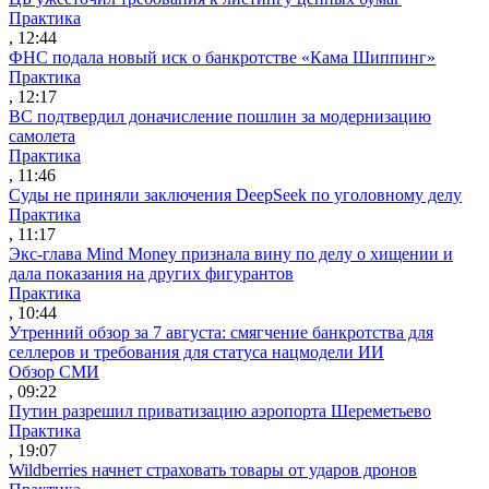
Практика
, 12:44
ФНС подала новый иск о банкротстве «Кама Шиппинг»
Практика
, 12:17
ВС подтвердил доначисление пошлин за модернизацию
самолета
Практика
, 11:46
Суды не приняли заключения DeepSeek по уголовному делу
Практика
, 11:17
Экс-глава Mind Money признала вину по делу о хищении и
дала показания на других фигурантов
Практика
, 10:44
Утренний обзор за 7 августа: смягчение банкротства для
селлеров и требования для статуса нацмодели ИИ
Обзор СМИ
, 09:22
Путин разрешил приватизацию аэропорта Шереметьево
Практика
, 19:07
Wildberries начнет страховать товары от ударов дронов