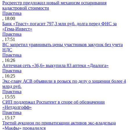
Росреестр предложил новый механизм оспаривания
кадастровой стоимости
Практика
, 18:00
Банк «Траст» погасит 797,3 млн руб. долга перед ФНС за
«Гема-Инвест»
Практика
, 17:51
ВС запретил уравнивать цены участников закупок без учета
НДС
Практика
, 16:26
Аптечная сеть «36,6» выкупила 83 аптеки «Диалога»
Практика
, 16:25
Экс-главу АСВ объявили в розыск по делу о хищении более 4
млрд руб.
Практика
, 15:55
СИП поддержал Роспатент в споре об обозначении
«Нетдолгофф»
Практика
, 15:17
Третий аукцион по приватизации активов экс-владельца
«Макфы» провалился