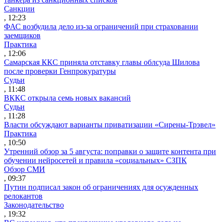
Санкции
, 12:23
ФАС возбудила дело из-за ограничений при страховании
заемщиков
Практика
, 12:06
Самарская ККС приняла отставку главы облсуда Шилова
после проверки Генпрокуратуры
Судьи
, 11:48
ВККС открыла семь новых вакансий
Судьи
, 11:28
Власти обсуждают варианты приватизации «Сирены-Трэвел»
Практика
, 10:50
Утренний обзор за 5 августа: поправки о защите контента при
обучении нейросетей и правила «социальных» СЗПК
Обзор СМИ
, 09:37
Путин подписал закон об ограничениях для осужденных
релокантов
Законодательство
, 19:32