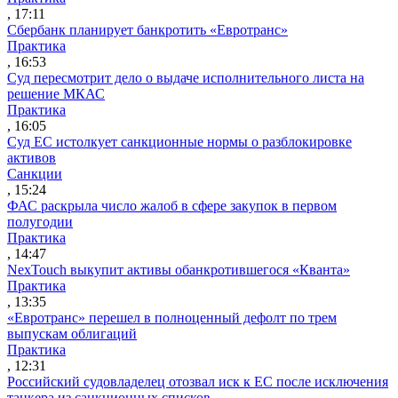
, 17:11
Сбербанк планирует банкротить «Евротранс»
Практика
, 16:53
Суд пересмотрит дело о выдаче исполнительного листа на
решение МКАС
Практика
, 16:05
Суд ЕС истолкует санкционные нормы о разблокировке
активов
Санкции
, 15:24
ФАС раскрыла число жалоб в сфере закупок в первом
полугодии
Практика
, 14:47
NexTouch выкупит активы обанкротившегося «Кванта»
Практика
, 13:35
«Евротранс» перешел в полноценный дефолт по трем
выпускам облигаций
Практика
, 12:31
Российский судовладелец отозвал иск к ЕС после исключения
танкера из санкционных списков