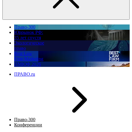
Право-300
Юррынок РФ:
35 лет спустя
Экологическое
право
Best Law
Firm Marketing
ПМЮФ 2026
ПРАВО.ru
Право-300
Конференции