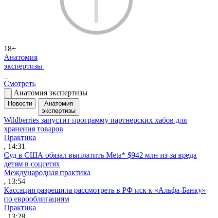
18+
Анатомия
экспертизы
Смотреть
Анатомия экспертизы
Новости
Анатомия
экспертизы
Wildberries запустит программу партнерских хабов для
хранения товаров
Практика
, 14:31
Суд в США обязал выплатить Meta* $942 млн из-за вреда
детям в соцсетях
Международная практика
, 13:54
Кассация разрешила рассмотреть в РФ иск к «Альфа-Банку»
по еврооблигациям
Практика
, 13:28