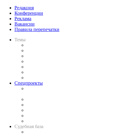
Редакция
Конференции
Реклама
Вакансии
Правила перепечатки
Темы
Практика
Законодательство
Процесс
Исследования
Рынок юридических услуг
Юридическое сообщество
Важнейшие правовые темы в прессе
Спецпроекты
Подкаст «В здравом уме
и твёрдой памяти»
Legal Design
Банкротная панорама
Советы для литигаторов
Сговоры на торгах
Авто
Судебная база
Картотека арбитражных дел