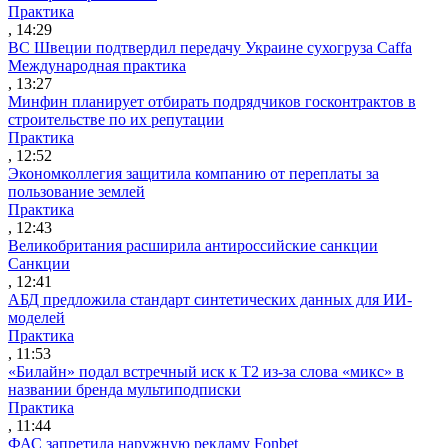
Практика
, 14:29
ВС Швеции подтвердил передачу Украине сухогруза Caffa
Международная практика
, 13:27
Минфин планирует отбирать подрядчиков госконтрактов в
строительстве по их репутации
Практика
, 12:52
Экономколлегия защитила компанию от переплаты за
пользование землей
Практика
, 12:43
Великобритания расширила антироссийские санкции
Санкции
, 12:41
АБД предложила стандарт синтетических данных для ИИ-
моделей
Практика
, 11:53
«Билайн» подал встречный иск к Т2 из-за слова «микс» в
названии бренда мультиподписки
Практика
, 11:44
ФАС запретила наружную рекламу Fonbet