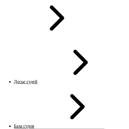
Досье судей
База судов