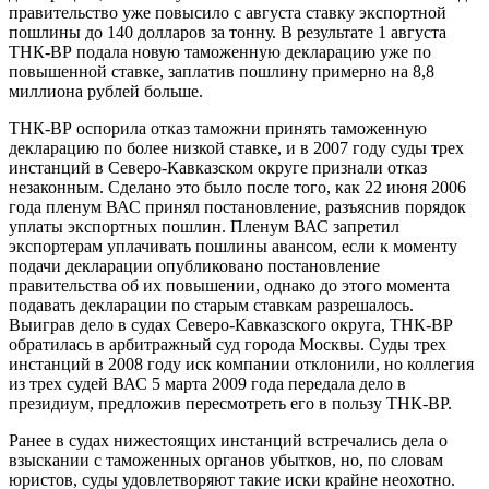
правительство уже повысило с августа ставку экспортной
пошлины до 140 долларов за тонну. В результате 1 августа
ТНК-ВР подала новую таможенную декларацию уже по
повышенной ставке, заплатив пошлину примерно на 8,8
миллиона рублей больше.
ТНК-ВР оспорила отказ таможни принять таможенную
декларацию по более низкой ставке, и в 2007 году суды трех
инстанций в Северо-Кавказском округе признали отказ
незаконным. Сделано это было после того, как 22 июня 2006
года пленум ВАС принял постановление, разъяснив порядок
уплаты экспортных пошлин. Пленум ВАС запретил
экспортерам уплачивать пошлины авансом, если к моменту
подачи декларации опубликовано постановление
правительства об их повышении, однако до этого момента
подавать декларации по старым ставкам разрешалось.
Выиграв дело в судах Северо-Кавказского округа, ТНК-ВР
обратилась в арбитражный суд города Москвы. Суды трех
инстанций в 2008 году иск компании отклонили, но коллегия
из трех судей ВАС 5 марта 2009 года передала дело в
президиум, предложив пересмотреть его в пользу ТНК-ВР.
Ранее в судах нижестоящих инстанций встречались дела о
взыскании с таможенных органов убытков, но, по словам
юристов, суды удовлетворяют такие иски крайне неохотно.