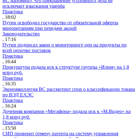
ВС напомнил, что прекращение уголовного дела не
исключает взыскания ущерба
Практика
, 18:02
Путин освободил государство от обязательной оферты
миноритариям при передаче акций
Законодательство
, 17:16
Путин подписал закон о мониторинге цен на продукты по
всей цепочке поставок
Практика
, 16:44
Прокуратура подала иск к структуре группы «Илим» на 1,8
млрд руб.
Практика
, 16:35
Экономколлегия ВС рассмотрит спор о классификации товара
по ВЭД ЕАЭС
Практика
, 16:24
Дочерняя компания «Мегафона» подала иск к «М.Видео» на
1,8 млрд руб.
Практика
, 15:50
СИП проверит отмену патента на систему управления