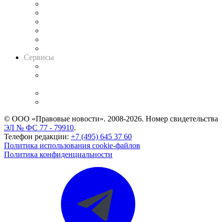
Решения арбитражных судов
Календарь рассмотрения арбитражных дел
Досье судей
Информация о судах
RSS лента новостей
Вакансии для юристов
Сервисы
Справочно-правовая система
Casebook: мониторинг дел
и компаний
Caselook: поиск и анализ практики
CASE.ONE: управление юридической службой
© ООО «Правовые новости». 2008-2026.
Номер свидетельства
ЭЛ № ФС 77 - 79910
.
Телефон редакции:
+7 (495) 645 37 60
Политика использования cookie-файлов
Политика конфиденциальности