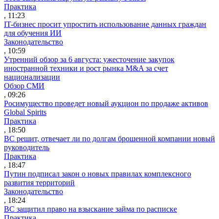
Практика
, 11:23
IT-бизнес просит упростить использование данных граждан
для обучения ИИ
Законодательство
, 10:59
Утренний обзор за 6 августа: ужесточение закупок
иностранной техники и рост рынка M&A за счет
национализации
Обзор СМИ
, 09:26
Росимущество проведет новый аукцион по продаже активов
Global Spirits
Практика
, 18:50
ВС решит, отвечает ли по долгам брошенной компании новый
руководитель
Практика
, 18:47
Путин подписал закон о новых правилах комплексного
развития территорий
Законодательство
, 18:24
ВС защитил право на взыскание займа по расписке
Практика