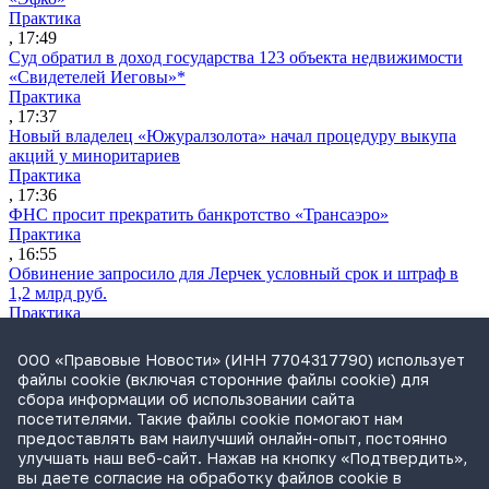
Практика
, 17:49
Суд обратил в доход государства 123 объекта недвижимости
«Свидетелей Иеговы»*
Практика
, 17:37
Новый владелец «Южуралзолота» начал процедуру выкупа
акций у миноритариев
Практика
, 17:36
ФНС просит прекратить банкротство «Трансаэро»
Практика
, 16:55
Обвинение запросило для Лерчек условный срок и штраф в
1,2 млрд руб.
Практика
, 15:36
Суд подтвердил право фермера на выкуп арендуемого
ООО «Правовые Новости» (ИНН 7704317790) использует
сельхозучастка
файлы cookie (включая сторонние файлы cookie) для
Практика
сбора информации об использовании сайта
, 15:49
посетителями. Такие файлы cookie помогают нам
ВС разъяснил, кто несет ответственность за ДТП при ремонте
предоставлять вам наилучший онлайн-опыт, постоянно
дороги
улучшать наш веб-сайт. Нажав на кнопку «Подтвердить»,
Практика
вы даете согласие на обработку файлов cookie в