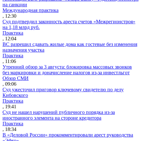
на санкции
Международная практика
, 12:30
Суд подтвердил законность ареста счетов «Межрегионстроя»
на 1,18 млрд руб.
Практика
, 12:04
ВС разрешил сдавать жилые дома как гостевые без изменения
назначения участка
Практика
, 11:06
Утренний обзор за 3 августа: блокировка массовых звонков
без маркировки и доначисление налогов из-за инвестльгот
Обзор СМИ
, 09:06
Суд ужесточил приговор ключевому свидетелю по делу
Кибовского
Практика
, 19:41
Суд не нашел нарушений публичного порядка из-за
иностранного элемента на стороне кредитора
Практика
, 18:34
В «Деловой России» прокомментировали арест руководства
«Эфко»