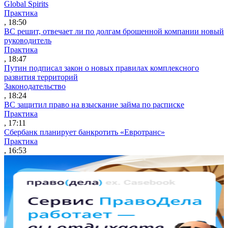
Global Spirits
Практика
, 18:50
ВС решит, отвечает ли по долгам брошенной компании новый
руководитель
Практика
, 18:47
Путин подписал закон о новых правилах комплексного
развития территорий
Законодательство
, 18:24
ВС защитил право на взыскание займа по расписке
Практика
, 17:11
Сбербанк планирует банкротить «Евротранс»
Практика
, 16:53