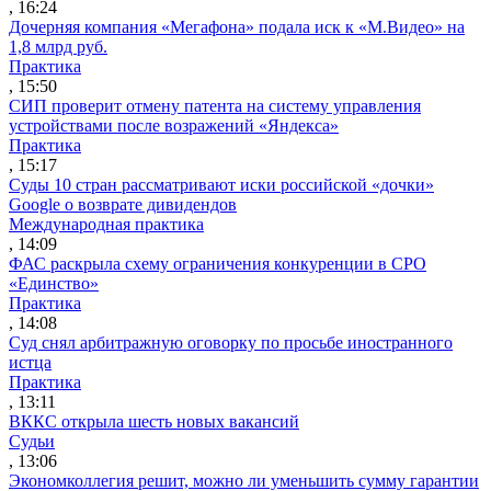
, 16:24
Дочерняя компания «Мегафона» подала иск к «М.Видео» на
1,8 млрд руб.
Практика
, 15:50
СИП проверит отмену патента на систему управления
устройствами после возражений «Яндекса»
Практика
, 15:17
Суды 10 стран рассматривают иски российской «дочки»
Google о возврате дивидендов
Международная практика
, 14:09
ФАС раскрыла схему ограничения конкуренции в СРО
«Единство»
Практика
, 14:08
Суд снял арбитражную оговорку по просьбе иностранного
истца
Практика
, 13:11
ВККС открыла шесть новых вакансий
Судьи
, 13:06
Экономколлегия решит, можно ли уменьшить сумму гарантии