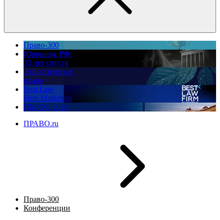
Право-300
Юррынок РФ:
35 лет спустя
Экологическое
право
Best Law
Firm Marketing
ПМЮФ 2026
ПРАВО.ru
Право-300
Конференции