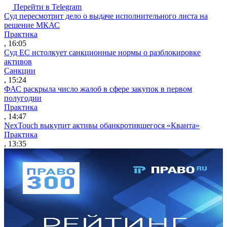
Перейти в Telegram
Суд пересмотрит дело о выдаче исполнительного листа на
решение МКАС
Практика
, 16:05
Суд ЕС истолкует санкционные нормы о разблокировке
активов
Санкции
, 15:24
ФАС раскрыла число жалоб в сфере закупок в первом
полугодии
Практика
, 14:47
NexTouch выкупит активы обанкротившегося «Кванта»
Практика
, 13:35