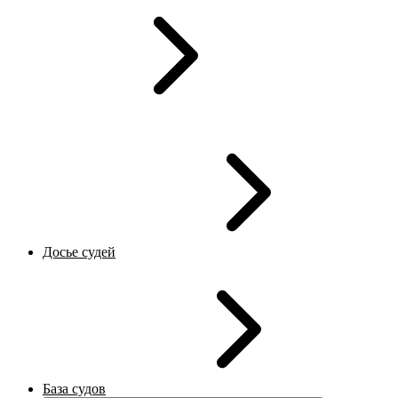
Досье судей
База судов