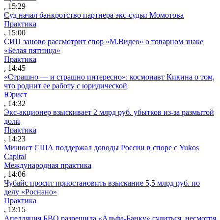
, 15:29
Суд начал банкротство партнера экс-судьи Момотова
Практика
, 15:00
СИП заново рассмотрит спор «М.Видео» о товарном знаке
«Белая пятница»
Практика
, 14:45
«Страшно — и страшно интересно»: космонавт Кикина о том,
что роднит ее работу с юридической
Юрист
, 14:32
Экс-акционер взыскивает 2 млрд руб. убытков из-за размытой
доли
Практика
, 14:23
Минюст США поддержал доводы России в споре с Yukos
Capital
Международная практика
, 14:06
Чубайс просит приостановить взыскание 5,5 млрд руб. по
делу «Роснано»
Практика
, 13:15
Апелляция БВО разрешила «Альфа-Банку» судиться, несмотря