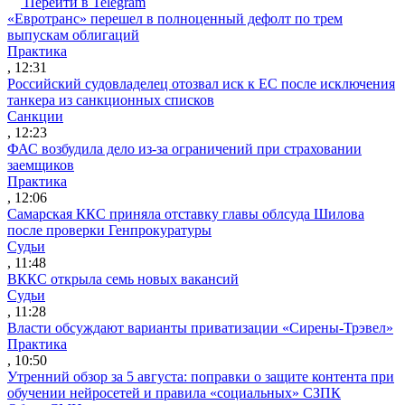
Перейти в Telegram
«Евротранс» перешел в полноценный дефолт по трем
выпускам облигаций
Практика
, 12:31
Российский судовладелец отозвал иск к ЕС после исключения
танкера из санкционных списков
Санкции
, 12:23
ФАС возбудила дело из-за ограничений при страховании
заемщиков
Практика
, 12:06
Самарская ККС приняла отставку главы облсуда Шилова
после проверки Генпрокуратуры
Судьи
, 11:48
ВККС открыла семь новых вакансий
Судьи
, 11:28
Власти обсуждают варианты приватизации «Сирены-Трэвел»
Практика
, 10:50
Утренний обзор за 5 августа: поправки о защите контента при
обучении нейросетей и правила «социальных» СЗПК