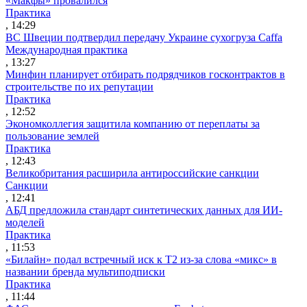
«Макфы» провалился
Практика
, 14:29
ВС Швеции подтвердил передачу Украине сухогруза Caffa
Международная практика
, 13:27
Минфин планирует отбирать подрядчиков госконтрактов в
строительстве по их репутации
Практика
, 12:52
Экономколлегия защитила компанию от переплаты за
пользование землей
Практика
, 12:43
Великобритания расширила антироссийские санкции
Санкции
, 12:41
АБД предложила стандарт синтетических данных для ИИ-
моделей
Практика
, 11:53
«Билайн» подал встречный иск к Т2 из-за слова «микс» в
названии бренда мультиподписки
Практика
, 11:44