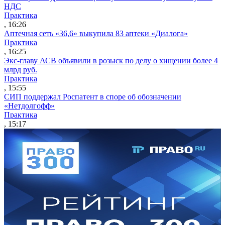
НДС
Практика
, 16:26
Аптечная сеть «36,6» выкупила 83 аптеки «Диалога»
Практика
, 16:25
Экс-главу АСВ объявили в розыск по делу о хищении более 4
млрд руб.
Практика
, 15:55
СИП поддержал Роспатент в споре об обозначении
«Нетдолгофф»
Практика
, 15:17