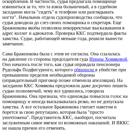
оскорбления. В частности, судья предлагала помощнице
извиниться за то, что та взяла больничный, а в судебном
заседании могла "сидеть" в телефоне или разглядывать
ногти". Начальник отдела судопроизводства сообщила, что
судья доводила до слез своих помощника и секретаря. Еще
Бражникова якобы позволяла некорректные высказывания в
адрес коллег и адвокатов. Проверка ККС подтвердила факты
хамства. Судье, работающей меньше года, решили вынести
замечание.
Сама Бражникова была с этим не согласна. Она ссылалась
на давление со стороны председателя суда
Ирины Хомяковой
.
Оно началось после того, как судья оправдала пенсионера
Рудольфа Подфигурного, которого
обвинили
в убийстве при
превышении пределов необходимой обороны
(оправдательный приговор позже отменила апелляция). На
заседании ККС Хомякова предложила даже досрочно лишить
судью полномочий, чему все удивились, говорила
Бражникова. Она признала, что единожды повысила голос на
помощницу и иногда высказывалась резко, но не допускала
хамства. А все остальное Бражникова считает наветом и
борется за свою репутацию, которая была "просто
уничтожена". Представитель ККС, наоборот, посчитала
заслуженным самое мягкое из возможных наказаний. И ВККС
не нашла причин его отменять.