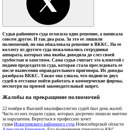
Судья районного суда огласила одно решение, а написала
совсем другое. И так два раза. За это ее лишили
полномочий, но она обжаловала решение в ВККС. На ее
коллегу из другого суда пожаловались сотрудники
аппарата, которых она якобы доводила до слез своей
грубостью и хамством. Сама судья считает это клеветой с
подачи председателя суда, которая стала преследовать ее
после вынесения оправдательного приговора. Их доводы
разобрала ВККС. Также она узнала, что подвигло двух
судей в отставке пойти работать в коммерческие фирмы,
несмотря на прямой законодательный запрет.
Жалобы на прекращение полномочий
22 ноября в Высшей квалифколлегии судей был день жалоб.
Часть из них подали судьи, которых досрочно лишили мантии
за нарушения. Вернуться в профессию хочет
судья
Искитимского районного суда
Новосибирской области
Александр Березиков
. Его полномочия прекратила ККС