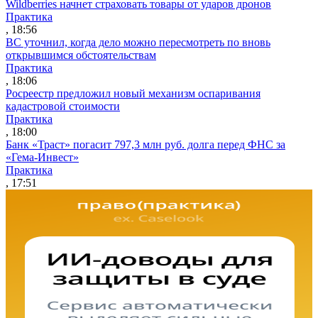
Wildberries начнет страховать товары от ударов дронов
Практика
, 18:56
ВС уточнил, когда дело можно пересмотреть по вновь
открывшимся обстоятельствам
Практика
, 18:06
Росреестр предложил новый механизм оспаривания
кадастровой стоимости
Практика
, 18:00
Банк «Траст» погасит 797,3 млн руб. долга перед ФНС за
«Гема-Инвест»
Практика
, 17:51