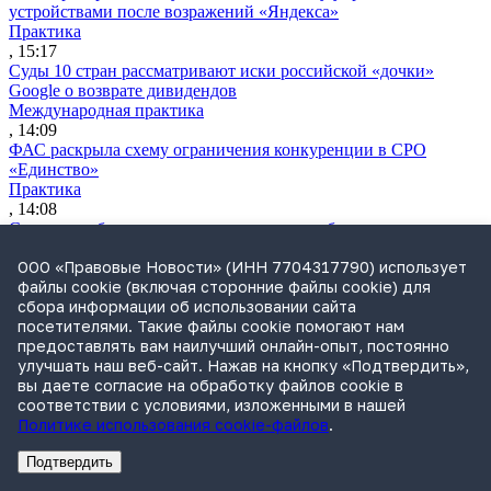
устройствами после возражений «Яндекса»
Практика
, 15:17
Суды 10 стран рассматривают иски российской «дочки»
Google о возврате дивидендов
Международная практика
, 14:09
ФАС раскрыла схему ограничения конкуренции в СРО
«Единство»
Практика
, 14:08
Суд снял арбитражную оговорку по просьбе иностранного
истца
ООО «Правовые Новости» (ИНН 7704317790) использует
Практика
файлы cookie (включая сторонние файлы cookie) для
, 13:11
сбора информации об использовании сайта
ВККС открыла шесть новых вакансий
посетителями. Такие файлы cookie помогают нам
Судьи
предоставлять вам наилучший онлайн-опыт, постоянно
, 13:06
улучшать наш веб-сайт. Нажав на кнопку «Подтвердить»,
Экономколлегия решит, можно ли уменьшить сумму гарантии
вы даете согласие на обработку файлов cookie в
на стоимость выполненных работ
соответствии с условиями, изложенными в нашей
Практика
Политике использования cookie-файлов
.
, 13:04
Wildberries планирует запустить в 2027 году два крупных
Подтвердить
склада в Казахстане
Реклама
Адвокатское бюро Санкт-Петербурга «Вертикаль» ИНН 7841290773
Реклама
ООО "Право.ру" ИНН: 7704835288
Практика