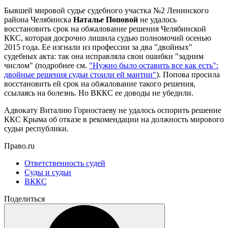
Бывшей мировой судье судебного участка №2 Ленинского
района Челябинска
Наталье Поповой
не удалось
восстановить срок на обжалование решения Челябинской
ККС, которая досрочно лишила судью полномочий осенью
2015 года. Ее изгнали из профессии за два "двойных"
судебных акта: так она исправляла свои ошибки "задним
числом" (подробнее см.
"Нужно было оставить все как есть":
двойные решения судьи стоили ей мантии"
). Попова просила
восстановить ей срок на обжалование такого решения,
ссылаясь на болезнь. Но ВККС ее доводы не убедили.
Адвокату Виталию Горностаеву не удалось оспорить решение
ККС Крыма об отказе в рекомендации на должность мирового
судьи республики.
Право.ru
Ответственность судей
Суды и судьи
ВККС
Поделиться