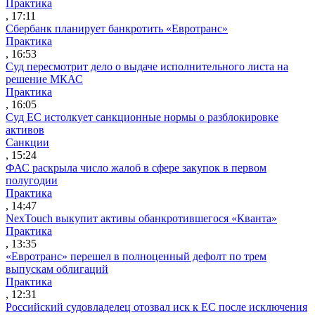
Практика
, 17:11
Сбербанк планирует банкротить «Евротранс»
Практика
, 16:53
Суд пересмотрит дело о выдаче исполнительного листа на
решение МКАС
Практика
, 16:05
Суд ЕС истолкует санкционные нормы о разблокировке
активов
Санкции
, 15:24
ФАС раскрыла число жалоб в сфере закупок в первом
полугодии
Практика
, 14:47
NexTouch выкупит активы обанкротившегося «Кванта»
Практика
, 13:35
«Евротранс» перешел в полноценный дефолт по трем
выпускам облигаций
Практика
, 12:31
Российский судовладелец отозвал иск к ЕС после исключения