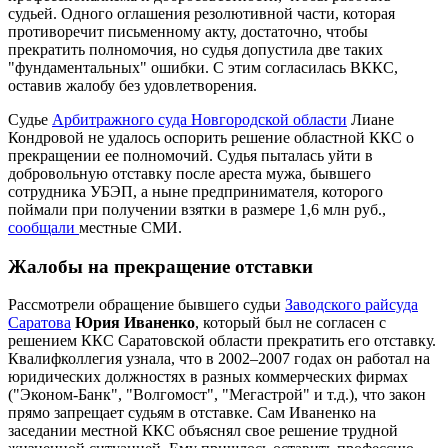
судьей. Одного оглашения резолютивной части, которая
противоречит письменному акту, достаточно, чтобы
прекратить полномочия, но судья допустила две таких
"фундаментальных" ошибки. С этим согласилась ВККС,
оставив жалобу без удовлетворения.
Судье
Арбитражного суда Новгородской области
Лиане
Кондровой не удалось оспорить решение областной ККС о
прекращении ее полномочий. Судья пыталась уйти в
добровольную отставку после ареста мужа, бывшего
сотрудника УБЭП, а ныне предпринимателя, которого
поймали при получении взятки в размере 1,6 млн руб.,
сообщали
местные СМИ.
Жалобы на прекращение отставки
Рассмотрели обращение бывшего судьи
Заводского райсуда
Саратова
Юрия Иваненко
, который был не согласен с
решением ККС Саратовской области прекратить его отставку.
Квалифколлегия узнала, что в 2002–2007 годах он работал на
юридических должностях в разных коммерческих фирмах
("Эконом-Банк", "Волгомост", "Мегастрой" и т.д.), что закон
прямо запрещает судьям в отставке. Сам Иваненко на
заседании местной ККС объяснял свое решение трудной