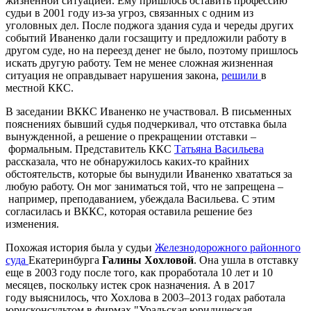
жизненной ситуацией. Ему пришлось оставить профессию
судьи в 2001 году из-за угроз, связанных с одним из
уголовных дел. После поджога здания суда и череды других
событий Иваненко дали госзащиту и предложили работу в
другом суде, но на переезд денег не было, поэтому пришлось
искать другую работу. Тем не менее сложная жизненная
ситуация не оправдывает нарушения закона,
решили
в
местной ККС.
В заседании ВККС Иваненко не участвовал. В письменных
пояснениях бывший судья подчеркивал, что отставка была
вынужденной, а решение о прекращении отставки –
формальным. Представитель ККС
Татьяна Васильева
рассказала, что не обнаружилось каких-то крайних
обстоятельств, которые бы вынудили Иваненко хвататься за
любую работу. Он мог заниматься той, что не запрещена –
например, преподаванием, убеждала Васильева. С этим
согласилась и ВККС, которая оставила решение без
изменения.
Похожая история была у судьи
Железнодорожного районного
суда
Екатеринбурга
Галины Хохловой
. Она ушла в отставку
еще в 2003 году после того, как проработала 10 лет и 10
месяцев, поскольку истек срок назначения. А в 2017
году выяснилось, что Хохлова в 2003–2013 годах работала
юрисконсультом в фирмах "Уральская юридическая