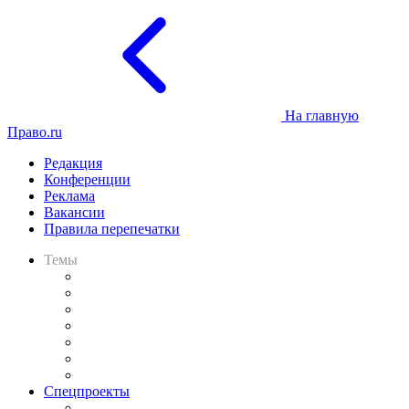
На главную
Право.ru
Редакция
Конференции
Реклама
Вакансии
Правила перепечатки
Темы
Практика
Законодательство
Процесс
Исследования
Рынок юридических услуг
Юридическое сообщество
Важнейшие правовые темы в прессе
Спецпроекты
Подкаст «В здравом уме