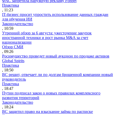
ФАС запретила наружную рекламу Fonbet
Практика
, 11:23
IT-бизнес просит упростить использование данных граждан
для обучения ИИ
Законодательство
, 10:59
Утренний обзор за 6 августа: ужесточение закупок
иностранной техники и рост рынка M&A за счет
национализации
Обзор СМИ
, 09:26
Росимущество проведет новый аукцион по продаже активов
Global Spirits
Практика
, 18:50
ВС решит, отвечает ли по долгам брошенной компании новый
руководитель
Практика
, 18:47
Путин подписал закон о новых правилах комплексного
развития территорий
Законодательство
, 18:24
ВС защитил право на взыскание займа по расписке