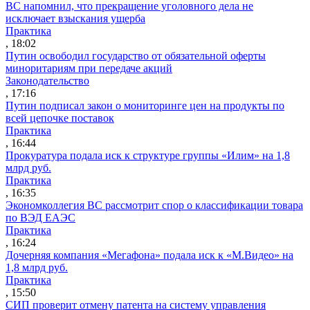
ВС напомнил, что прекращение уголовного дела не
исключает взыскания ущерба
Практика
, 18:02
Путин освободил государство от обязательной оферты
миноритариям при передаче акций
Законодательство
, 17:16
Путин подписал закон о мониторинге цен на продукты по
всей цепочке поставок
Практика
, 16:44
Прокуратура подала иск к структуре группы «Илим» на 1,8
млрд руб.
Практика
, 16:35
Экономколлегия ВС рассмотрит спор о классификации товара
по ВЭД ЕАЭС
Практика
, 16:24
Дочерняя компания «Мегафона» подала иск к «М.Видео» на
1,8 млрд руб.
Практика
, 15:50
СИП проверит отмену патента на систему управления