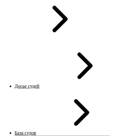
Досье судей
База судов