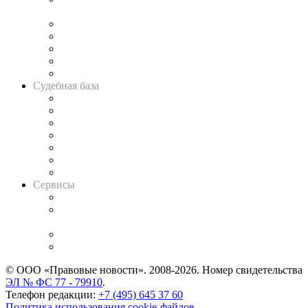
и твёрдой памяти»
Legal Design
Банкротная панорама
Советы для литигаторов
Сговоры на торгах
Авто
Судебная база
Картотека арбитражных дел
Решения арбитражных судов
Календарь рассмотрения арбитражных дел
Досье судей
Информация о судах
RSS лента новостей
Вакансии для юристов
Сервисы
Справочно-правовая система
Casebook: мониторинг дел
и компаний
Caselook: поиск и анализ практики
CASE.ONE: управление юридической службой
© ООО «Правовые новости». 2008-2026.
Номер свидетельства
ЭЛ № ФС 77 - 79910
.
Телефон редакции:
+7 (495) 645 37 60
Политика использования cookie-файлов