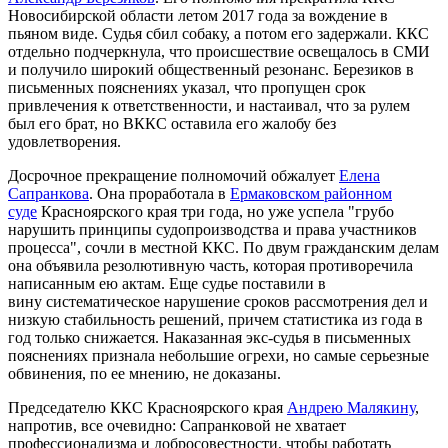
Новосибирской области летом 2017 года за вождение в
пьяном виде. Судья сбил собаку, а потом его задержали. ККС
отдельно подчеркнула, что происшествие освещалось в СМИ
и получило широкий общественный резонанс. Березиков в
письменных пояснениях указал, что пропущен срок
привлечения к ответственности, и настаивал, что за рулем
был его брат, но ВККС оставила его жалобу без
удовлетворения.
Досрочное прекращение полномочий обжалует
Елена
Сапранкова
. Она проработала в
Ермаковском районном
суде
Красноярского края три года, но уже успела "грубо
нарушить принципы судопроизводства и права участников
процесса", сочли в местной ККС. По двум гражданским делам
она объявила резолютивную часть, которая противоречила
написанным ею актам. Еще судье поставили в
вину систематическое нарушение сроков рассмотрения дел и
низкую стабильность решений, причем статистика из года в
год только снижается. Наказанная экс-судья в письменных
пояснениях признала небольшие огрехи, но самые серьезные
обвинения, по ее мнению, не доказаны.
Председателю ККС Красноярского края
Андрею Малякину
,
напротив, все очевидно: Сапранковой не хватает
профессионализма и добросовестности, чтобы работать