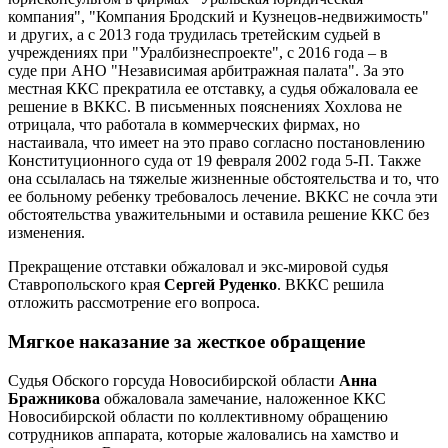
компания", "Компания Бродский и Кузнецов-недвижимость"
и других, а с 2013 года трудилась третейским судьей в
учреждениях при "Уралбизнеспроекте", с 2016 года – в
суде при АНО "Независимая арбитражная палата". За это
местная ККС прекратила ее отставку, а судья обжаловала ее
решение в ВККС. В письменных пояснениях Хохлова не
отрицала, что работала в коммерческих фирмах, но
настаивала, что имеет на это право согласно постановлению
Конституционного суда от 19 февраля 2002 года 5-П. Также
она ссылалась на тяжелые жизненные обстоятельства и то, что
ее больному ребенку требовалось лечение. ВККС не сочла эти
обстоятельства уважительными и оставила решение ККС без
изменения.
Прекращение отставки обжаловал и экс-мировой судья
Ставропольского края
Сергей Руденко
. ВККС решила
отложить рассмотрение его вопроса.
Мягкое наказание за жесткое обращение
Судья Обского горсуда Новосибирской области
Анна
Бражникова
обжаловала замечание, наложенное ККС
Новосибирской области по коллективному обращению
сотрудников аппарата, которые жаловались на хамство и