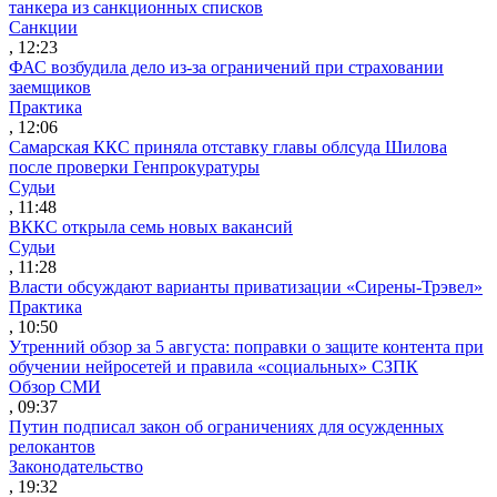
танкера из санкционных списков
Санкции
, 12:23
ФАС возбудила дело из-за ограничений при страховании
заемщиков
Практика
, 12:06
Самарская ККС приняла отставку главы облсуда Шилова
после проверки Генпрокуратуры
Судьи
, 11:48
ВККС открыла семь новых вакансий
Судьи
, 11:28
Власти обсуждают варианты приватизации «Сирены-Трэвел»
Практика
, 10:50
Утренний обзор за 5 августа: поправки о защите контента при
обучении нейросетей и правила «социальных» СЗПК
Обзор СМИ
, 09:37
Путин подписал закон об ограничениях для осужденных
релокантов
Законодательство
, 19:32