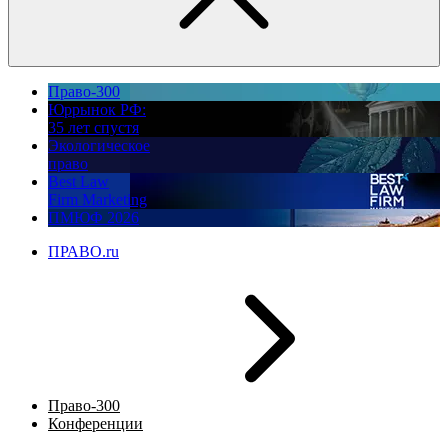
Право-300
Юррынок РФ:
35 лет спустя
Экологическое
право
Best Law
Firm Marketing
ПМЮФ 2026
ПРАВО.ru
Право-300
Конференции