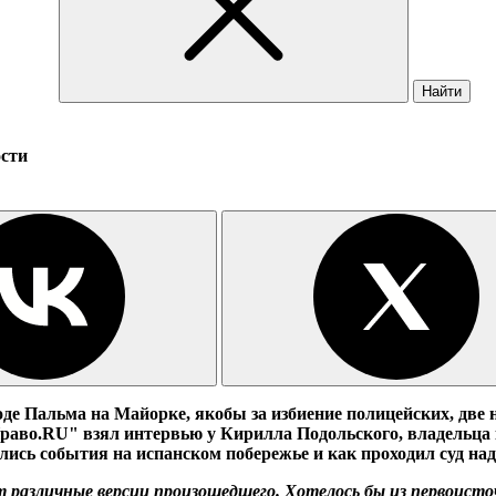
Найти
ости
е Пальма на Майорке, якобы за избиение полицейских, две н
"Право.RU" взял интервью у Кирилла Подольского, владель
лись события на испанском побережье и как проходил суд на
 различные версии произошедшего. Хотелось бы из первоисточ