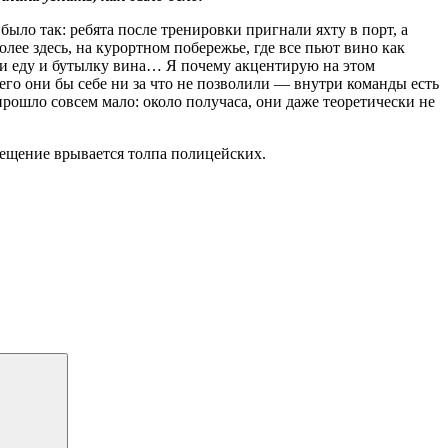
было так: ребята после тренировки пригнали яхту в порт, а
лее здесь, на курортном побережье, где все пьют вино как
али еду и бутылку вина… Я почему акцентирую на этом
его они бы себе ни за что не позволили — внутри команды есть
прошло совсем мало: около получаса, они даже теоретически не
мещение врывается толпа полицейских.