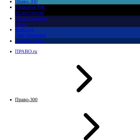
Право-300
Юррынок РФ:
35 лет спустя
Экологическое
право
Best Law
Firm Marketing
ПМЮФ 2026
ПРАВО.ru
Право-300