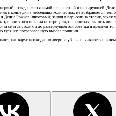
на первый взгляд кажется самой невероятной и шокирующей. Дело 
на в конце дня в небольших количествах не возбраняется, тем бо
 и Денис Рожков (шкотовый) зашли в бар, сели за столик, заказ
ат, и они этого никогда не отрицали, но напиться, выпить лишн
бята сели за столик и до развернувшегося боевика и времени-то 
ную гулянку, потребовавшую вызова полиции…
жинают, как вдруг неожиданно двери клуба распахиваются и в по