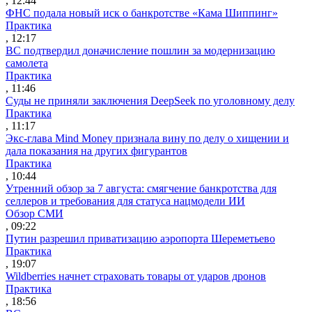
, 12:44
ФНС подала новый иск о банкротстве «Кама Шиппинг»
Практика
, 12:17
ВС подтвердил доначисление пошлин за модернизацию
самолета
Практика
, 11:46
Суды не приняли заключения DeepSeek по уголовному делу
Практика
, 11:17
Экс-глава Mind Money признала вину по делу о хищении и
дала показания на других фигурантов
Практика
, 10:44
Утренний обзор за 7 августа: смягчение банкротства для
селлеров и требования для статуса нацмодели ИИ
Обзор СМИ
, 09:22
Путин разрешил приватизацию аэропорта Шереметьево
Практика
, 19:07
Wildberries начнет страховать товары от ударов дронов
Практика
, 18:56