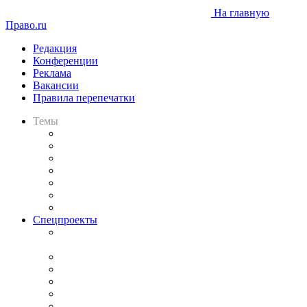
На главную
Право.ru
Редакция
Конференции
Реклама
Вакансии
Правила перепечатки
Темы
Практика
Законодательство
Процесс
Исследования
Рынок юридических услуг
Юридическое сообщество
Важнейшие правовые темы в прессе
Спецпроекты
Подкаст «В здравом уме
и твёрдой памяти»
Legal Design
Банкротная панорама
Советы для литигаторов
Сговоры на торгах
Авто