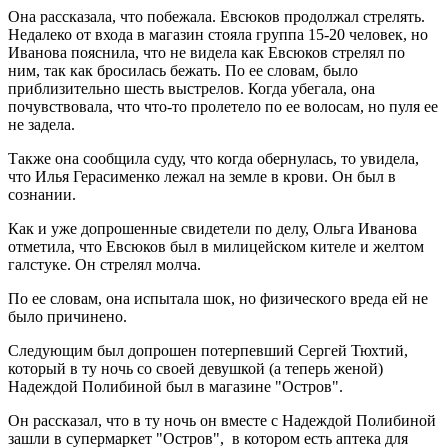
Она рассказала, что побежала. Евсюков продолжал стрелять.
Недалеко от входа в магазин стояла группа 15-20 человек, но
Иванова пояснила, что не видела как Евсюков стрелял по
ним, так как бросилась бежать. По ее словам, было
приблизительно шесть выстрелов. Когда убегала, она
почувствовала, что что-то пролетело по ее волосам, но пуля ее
не задела.
Также она сообщила суду, что когда обернулась, то увидела,
что Илья Герасименко лежал на земле в крови. Он был в
сознании.
Как и уже допрошенные свидетели по делу, Ольга Иванова
отметила, что Евсюков был в милицейском кителе и желтом
галстуке. Он стрелял молча.
По ее словам, она испытала шок, но физического вреда ей не
было причинено.
Следующим был допрошен потерпевший Сергей Тюхтий,
который в ту ночь со своей девушкой (а теперь женой)
Надеждой Полибиной был в магазине "Остров".
Он рассказал, что в ту ночь он вместе с Надеждой Полибиной
зашли в супермаркет "Остров", в котором есть аптека для