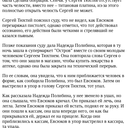
была сделана операция. Сейчас у Сергея Тюхтия отсутствует
часть челюсти, вместо нее – титановая платина, из-за этого
полностью открыть челюсть Сергей не может.
Сергей Тюхтий пояснил суду, что не видел, как Евсюков
перезаряжал пистолет, однако отметил, что тот действовал
осознанно, его действия были четкими и стрелявший не
казался пьяным.
Позже показания суду дала Надежда Полибина, которая в ту
ночь зашла в супермаркет "Остров" вместе со своим молодым
человеком Сергеем Тюхтием. Она повторила слова Сергея о
том, что они зашли в магазин, чтобы купить лекарства в
аптеке, однако она была закрыта на технический перерыв.
По ее словам, она увидела, что к ним приближается человек в
форме, как сообщила Полибина, это был Евсюков. Затем он
выстрелил в упор в голову Сергея Тюхтия, тот упал.
Как рассказала Надежда Полибина, у нее звенело в ушах, но
она слышала, что Евсюков кричал. Он приказал ей лечь, она
легла. Затем Евсюков приказал ей встать, поднял ее за руку. И
они пошли к кассам, она шла впереди него, он как бы
прикрывался ей, держал ее на прицеле. Когда они
приблизились к кассам, Евсюков в упор выстрелил в кассира,
та упала.