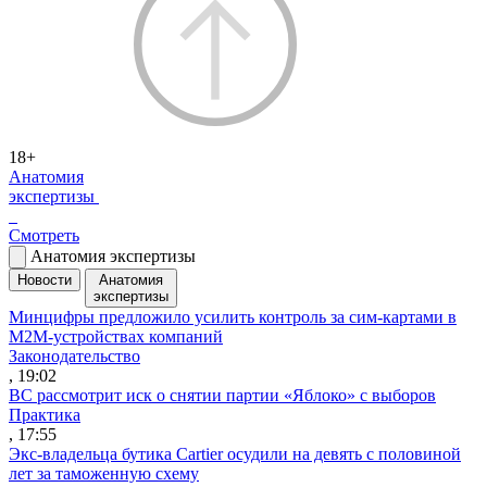
18+
Анатомия
экспертизы
Смотреть
Анатомия экспертизы
Новости
Анатомия
экспертизы
Минцифры предложило усилить контроль за сим-картами в
M2M-устройствах компаний
Законодательство
, 19:02
ВС рассмотрит иск о снятии партии «Яблоко» с выборов
Практика
, 17:55
Экс-владельца бутика Cartier осудили на девять с половиной
лет за таможенную схему