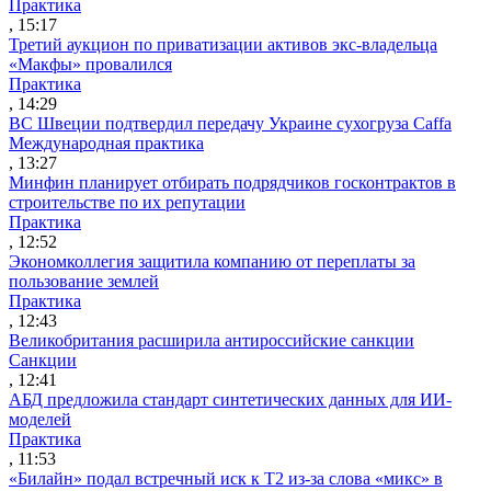
Практика
, 15:17
Третий аукцион по приватизации активов экс-владельца
«Макфы» провалился
Практика
, 14:29
ВС Швеции подтвердил передачу Украине сухогруза Caffa
Международная практика
, 13:27
Минфин планирует отбирать подрядчиков госконтрактов в
строительстве по их репутации
Практика
, 12:52
Экономколлегия защитила компанию от переплаты за
пользование землей
Практика
, 12:43
Великобритания расширила антироссийские санкции
Санкции
, 12:41
АБД предложила стандарт синтетических данных для ИИ-
моделей
Практика
, 11:53
«Билайн» подал встречный иск к Т2 из-за слова «микс» в