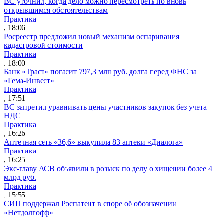
ВС уточнил, когда дело можно пересмотреть по вновь
открывшимся обстоятельствам
Практика
, 18:06
Росреестр предложил новый механизм оспаривания
кадастровой стоимости
Практика
, 18:00
Банк «Траст» погасит 797,3 млн руб. долга перед ФНС за
«Гема-Инвест»
Практика
, 17:51
ВС запретил уравнивать цены участников закупок без учета
НДС
Практика
, 16:26
Аптечная сеть «36,6» выкупила 83 аптеки «Диалога»
Практика
, 16:25
Экс-главу АСВ объявили в розыск по делу о хищении более 4
млрд руб.
Практика
, 15:55
СИП поддержал Роспатент в споре об обозначении
«Нетдолгофф»