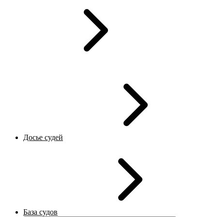
Досье судей
База судов