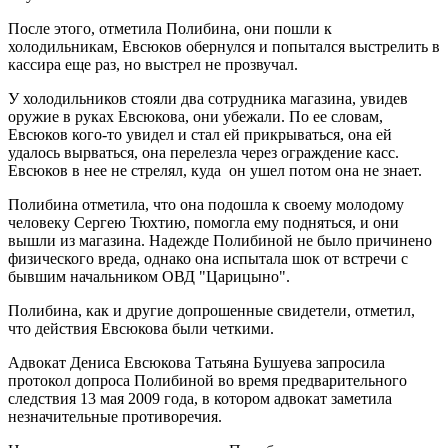
После этого, отметила Полибина, они пошли к
холодильникам, Евсюков обернулся и попытался выстрелить в
кассира еще раз, но выстрел не прозвучал.
У холодильников стояли два сотрудника магазина, увидев
оружие в руках Евсюкова, они убежали. По ее словам,
Евсюков кого-то увидел и стал ей прикрываться, она ей
удалось вырваться, она перелезла через ограждение касс.
Евсюков в нее не стрелял, куда он ушел потом она не знает.
Полибина отметила, что она подошла к своему молодому
человеку Сергею Тюхтию, помогла ему подняться, и они
вышли из магазина. Надежде Полибиной не было причинено
физического вреда, однако она испытала шок от встречи с
бывшим начальником ОВД "Царицыно".
Полибина, как и другие допрошенные свидетели, отметил,
что действия Евсюкова были четкими.
Адвокат Дениса Евсюкова Татьяна Бушуева запросила
протокол допроса Полибиной во время предварительного
следствия 13 мая 2009 года, в котором адвокат заметила
незначительные противоречия.