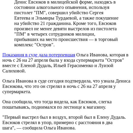
Денис Евсюков в милицейской форме, находясь в
состоянии алкогольного опьянения, используя
пистолет "ПМ", совершил убийство Сергея
Евтеева и Эльмиры Турдаевой, а также покушение
на убийство 21 гражданина. Кроме того, Евсюков
произвел не менее девяти выстрелов из пистолета
"ПМ" в четырех сотрудников милиции,
прибывших на место происшествия — в торговый
комплекс "Остров".
Показания в суде дала потерпевшая
Ольга Иванова, которая в
ночь с 26 на 27 апреля была у входа супермаркета "Остров"
вместе с Еленой Дудаль, Ильей Герасименко и Луизой
Салиховой.
Ольга Иванова в суде сегодня подтвердила, что узнала Дениса
Евсюкова, что это он стрелял в ночь с 26 на 27 апреля у
супермаркета.
Она сообщила, что тогда видела, как Евсюков, слегка
пошатываясь, поднимался по лестнице к магазину.
"Первый выстрел был в воздух, второй был в Елену Дудаль.
Евсюков стрелял в упор, примерно с расстояния в два
шага", — сообщила Ольга Иванова.