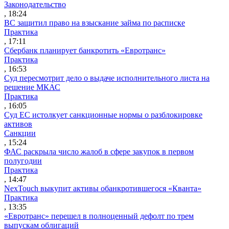
Законодательство
, 18:24
ВС защитил право на взыскание займа по расписке
Практика
, 17:11
Сбербанк планирует банкротить «Евротранс»
Практика
, 16:53
Суд пересмотрит дело о выдаче исполнительного листа на
решение МКАС
Практика
, 16:05
Суд ЕС истолкует санкционные нормы о разблокировке
активов
Санкции
, 15:24
ФАС раскрыла число жалоб в сфере закупок в первом
полугодии
Практика
, 14:47
NexTouch выкупит активы обанкротившегося «Кванта»
Практика
, 13:35
«Евротранс» перешел в полноценный дефолт по трем
выпускам облигаций