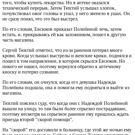
того, чтобы купить лекарства. Но в аптеке оказался
технический перерыв. Затем Тюхтий услышал хлопок,
почувствовал ожог головы и упал, у него звенело в ушах. Он
не сразу понял, что это был выстрел.
По его словам, Евсюков приказал Полибиной лечь, затем
встать, и, прикрываясь ей как заложником, пошел в другую
часть магазина.
Сергей Тюхтий отметил, что из-за ранения потерял много
крови. Когда услышал выстрелы и женские крики, поднялся и
пошел в том направлении, в котором скрылся Евсюков. Но
никого не нашел, поэтому вернулся обратно к аптечному
киоску и потерял сознание.
По его словам, он очнулся, когда его девушка Надежда
Полибина подошла, она и помогла ему подняться и выйти из
магазина.
Тюхтий пояснил суду, что когда они с Надеждой Полибиной
вышли на улицу, то там были более серьезно пострадавшие,
поэтому несмотря на серьезное ранение ему пришлось ждать
приезда второй "скорой помощи".
На "скорой" его доставили в больницу, где этой же ночью ему