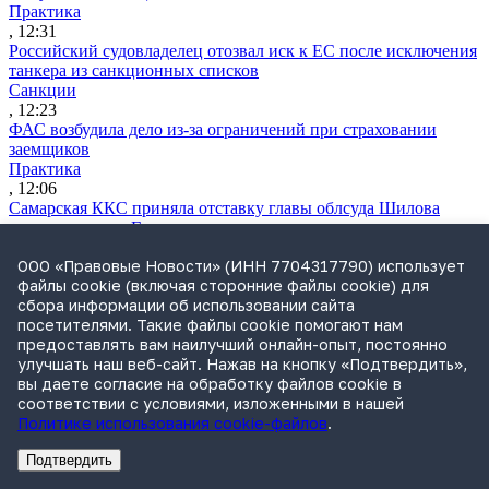
Практика
, 12:31
Российский судовладелец отозвал иск к ЕС после исключения
танкера из санкционных списков
Санкции
, 12:23
ФАС возбудила дело из-за ограничений при страховании
заемщиков
Практика
, 12:06
Самарская ККС приняла отставку главы облсуда Шилова
после проверки Генпрокуратуры
Судьи
ООО «Правовые Новости» (ИНН 7704317790) использует
, 11:48
файлы cookie (включая сторонние файлы cookie) для
ВККС открыла семь новых вакансий
сбора информации об использовании сайта
Судьи
посетителями. Такие файлы cookie помогают нам
, 11:28
предоставлять вам наилучший онлайн-опыт, постоянно
Власти обсуждают варианты приватизации «Сирены-Трэвел»
улучшать наш веб-сайт. Нажав на кнопку «Подтвердить»,
Практика
вы даете согласие на обработку файлов cookie в
, 10:50
соответствии с условиями, изложенными в нашей
Утренний обзор за 5 августа: поправки о защите контента при
Политике использования cookie-файлов
.
обучении нейросетей и правила «социальных» СЗПК
Обзор СМИ
Подтвердить
, 09:37
Реклама
Адвокатское бюро Санкт-Петербурга «Вертикаль» ИНН 7841290773
Реклама
ООО "Право.ру" ИНН: 7704835288
Путин подписал закон об ограничениях для осужденных