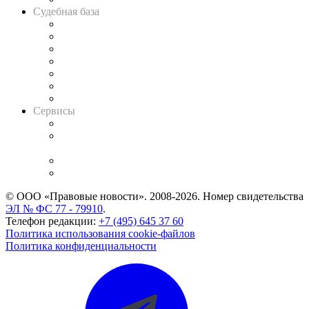
Судебная база
Картотека арбитражных дел
Решения арбитражных судов
Календарь рассмотрения арбитражных дел
Досье судей
Информация о судах
RSS лента новостей
Вакансии для юристов
Сервисы
Справочно-правовая система
Casebook: мониторинг дел
и компаний
Caselook: поиск и анализ практики
CASE.ONE: управление юридической службой
© ООО «Правовые новости». 2008-2026.
Номер свидетельства
ЭЛ № ФС 77 - 79910
.
Телефон редакции:
+7 (495) 645 37 60
Политика использования cookie-файлов
Политика конфиденциальности