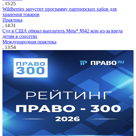
, 15:25
Wildberries запустит программу партнерских хабов для
хранения товаров
Практика
, 14:31
Суд в США обязал выплатить Meta* $942 млн из-за вреда
детям в соцсетях
Международная практика
, 13:54