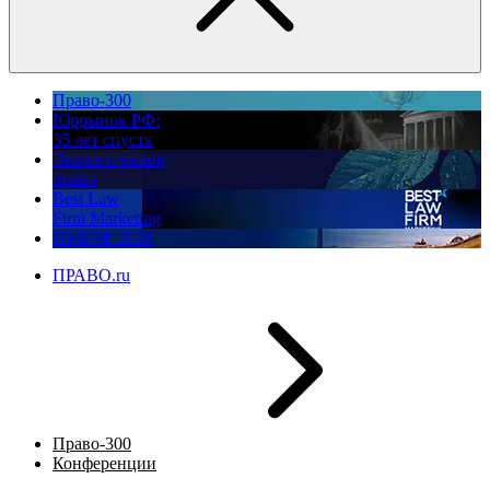
Право-300
Юррынок РФ:
35 лет спустя
Экологическое
право
Best Law
Firm Marketing
ПМЮФ 2026
ПРАВО.ru
Право-300
Конференции