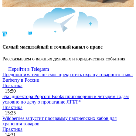
Cамый масштабный и точный канал о праве
Рассказываем о важных деловых и юридических событиях.
Перейти в Telegram
Предприниматель не смог прекратить охрану товарного знака
Burberry в России
Практика
, 15:50
Экс-директора Popcorn Books приговорили к четырем годам
условно по делу о пропаганде ЛГБТ*
Практика
, 15:25
Wildberries запустит программу партнерских хабов для
хранения товаров
Практика
, 14:31