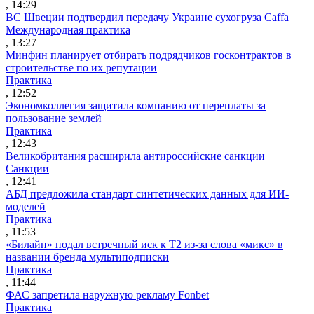
, 14:29
ВС Швеции подтвердил передачу Украине сухогруза Caffa
Международная практика
, 13:27
Минфин планирует отбирать подрядчиков госконтрактов в
строительстве по их репутации
Практика
, 12:52
Экономколлегия защитила компанию от переплаты за
пользование землей
Практика
, 12:43
Великобритания расширила антироссийские санкции
Санкции
, 12:41
АБД предложила стандарт синтетических данных для ИИ-
моделей
Практика
, 11:53
«Билайн» подал встречный иск к Т2 из-за слова «микс» в
названии бренда мультиподписки
Практика
, 11:44
ФАС запретила наружную рекламу Fonbet
Практика