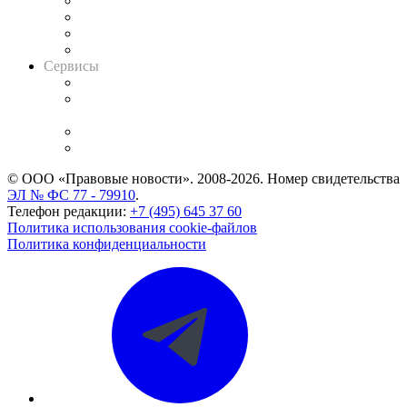
Досье судей
Информация о судах
RSS лента новостей
Вакансии для юристов
Сервисы
Справочно-правовая система
Casebook: мониторинг дел
и компаний
Caselook: поиск и анализ практики
CASE.ONE: управление юридической службой
© ООО «Правовые новости». 2008-2026.
Номер свидетельства
ЭЛ № ФС 77 - 79910
.
Телефон редакции:
+7 (495) 645 37 60
Политика использования cookie-файлов
Политика конфиденциальности