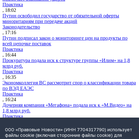
Практика
, 18:02
Путин освободил государство от обязательной оферты
миноритариям при передаче акций
Законодательство
, 17:16
Путин подписал закон о мониторинге цен на продукты по
всей цепочке поставок
Практика
, 16:44
Прокуратура подала иск к структуре группы «Илим» на 1,8
млрд руб.
Практика
, 16:35
Экономколлегия ВС рассмотрит спор о классификации товара
по ВЭД ЕАЭС
Практика
, 16:24
Дочерняя компания «Мегафона» подала иск к «М.Видео» на
1,8 млрд руб.
Практика
, 15:50
СИП проверит отмену патента на систему управления
ООО «Правовые Новости» (ИНН 7704317790) использует
устройствами после возражений «Яндекса»
файлы cookie (включая сторонние файлы cookie) для
Практика