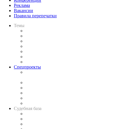
Конференции
Реклама
Вакансии
Правила перепечатки
Темы
Практика
Законодательство
Процесс
Исследования
Рынок юридических услуг
Юридическое сообщество
Важнейшие правовые темы в прессе
Спецпроекты
Подкаст «В здравом уме
и твёрдой памяти»
Legal Design
Банкротная панорама
Советы для литигаторов
Сговоры на торгах
Авто
Судебная база
Картотека арбитражных дел
Решения арбитражных судов
Календарь рассмотрения арбитражных дел