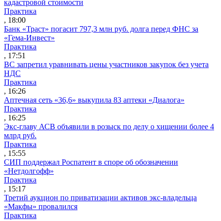
кадастровой стоимости
Практика
, 18:00
Банк «Траст» погасит 797,3 млн руб. долга перед ФНС за
«Гема-Инвест»
Практика
, 17:51
ВС запретил уравнивать цены участников закупок без учета
НДС
Практика
, 16:26
Аптечная сеть «36,6» выкупила 83 аптеки «Диалога»
Практика
, 16:25
Экс-главу АСВ объявили в розыск по делу о хищении более 4
млрд руб.
Практика
, 15:55
СИП поддержал Роспатент в споре об обозначении
«Нетдолгофф»
Практика
, 15:17
Третий аукцион по приватизации активов экс-владельца
«Макфы» провалился
Практика