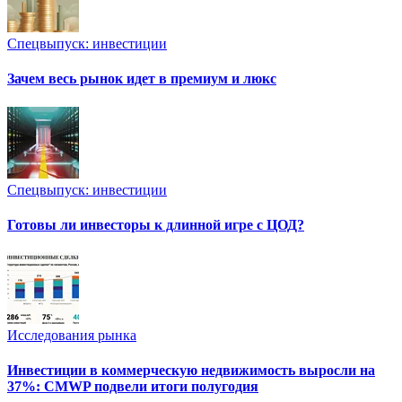
Спецвыпуск: инвестиции
Зачем весь рынок идет в премиум и люкс
Спецвыпуск: инвестиции
Готовы ли инвесторы к длинной игре с ЦОД?
Исследования рынка
Инвестиции в коммерческую недвижимость выросли на
37%: CMWP подвели итоги полугодия