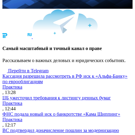
Cамый масштабный и точный канал о праве
Рассказываем о важных деловых и юридических событиях.
Перейти в Telegram
Кассация разрешила рассмотреть в РФ иск к «Альфа-Банку»
по еврооблигациям
Практика
, 13:28
ЦБ ужесточил требования к листингу ценных бумаг
Практика
, 12:44
ФНС подала новый иск о банкротстве «Кама Шиппинг»
Практика
, 12:17
ВС подтвердил доначисление пошлин за модернизацию