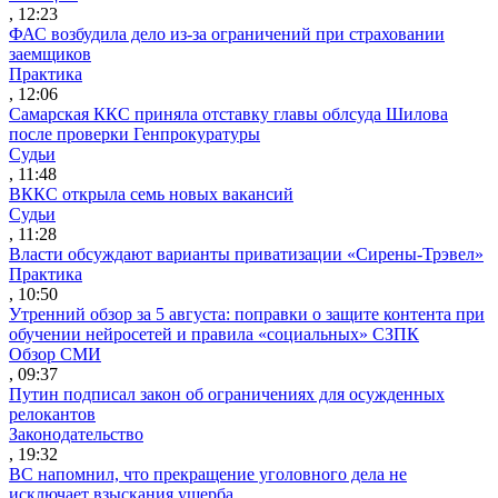
, 12:23
ФАС возбудила дело из-за ограничений при страховании
заемщиков
Практика
, 12:06
Самарская ККС приняла отставку главы облсуда Шилова
после проверки Генпрокуратуры
Судьи
, 11:48
ВККС открыла семь новых вакансий
Судьи
, 11:28
Власти обсуждают варианты приватизации «Сирены-Трэвел»
Практика
, 10:50
Утренний обзор за 5 августа: поправки о защите контента при
обучении нейросетей и правила «социальных» СЗПК
Обзор СМИ
, 09:37
Путин подписал закон об ограничениях для осужденных
релокантов
Законодательство
, 19:32
ВС напомнил, что прекращение уголовного дела не
исключает взыскания ущерба