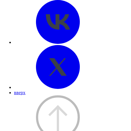
вверх