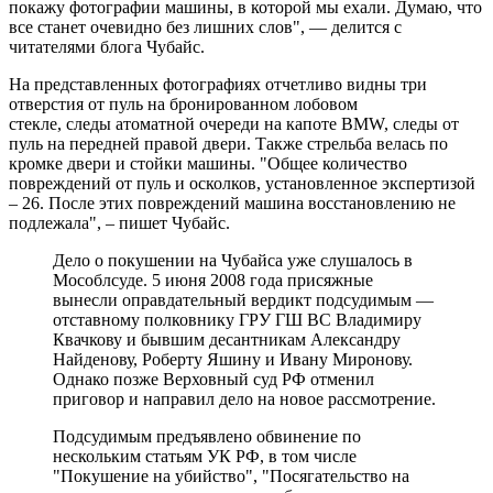
покажу фотографии машины, в которой мы ехали. Думаю, что
все станет очевидно без лишних слов", — делится с
читателями блога Чубайс.
На представленных фотографиях отчетливо видны три
отверстия от пуль на бронированном лобовом
стекле, следы атоматной очереди на капоте BMW, следы от
пуль на передней правой двери. Также стрельба велась по
кромке двери и стойки машины. "Общее количество
повреждений от пуль и осколков, установленное экспертизой
– 26. После этих повреждений машина восстановлению не
подлежала", – пишет Чубайс.
Дело о покушении на Чубайса уже слушалось в
Мособлсуде. 5 июня 2008 года присяжные
вынесли оправдательный вердикт подсудимым —
отставному полковнику ГРУ ГШ ВС Владимиру
Квачкову и бывшим десантникам Александру
Найденову, Роберту Яшину и Ивану Миронову.
Однако позже Верховный суд РФ отменил
приговор и направил дело на новое рассмотрение.
Подсудимым предъявлено обвинение по
нескольким статьям УК РФ, в том числе
"Покушение на убийство", "Посягательство на