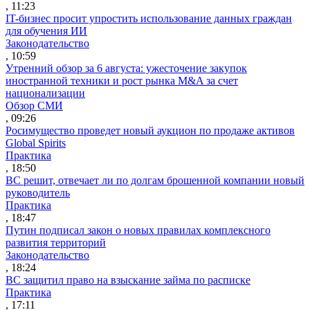
, 11:23
IT-бизнес просит упростить использование данных граждан
для обучения ИИ
Законодательство
, 10:59
Утренний обзор за 6 августа: ужесточение закупок
иностранной техники и рост рынка M&A за счет
национализации
Обзор СМИ
, 09:26
Росимущество проведет новый аукцион по продаже активов
Global Spirits
Практика
, 18:50
ВС решит, отвечает ли по долгам брошенной компании новый
руководитель
Практика
, 18:47
Путин подписал закон о новых правилах комплексного
развития территорий
Законодательство
, 18:24
ВС защитил право на взыскание займа по расписке
Практика
, 17:11