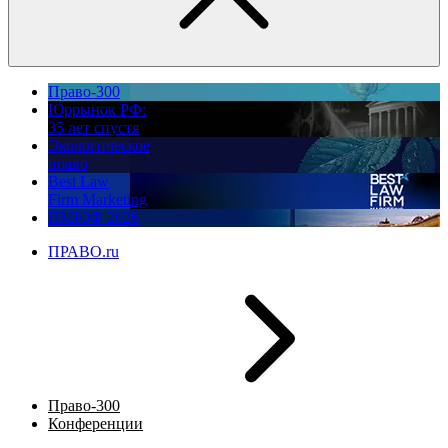
Право-300
Юррынок РФ:
35 лет спустя
Экологическое
право
Best Law
Firm Marketing
ПМЮФ 2026
ПРАВО.ru
Право-300
Конференции