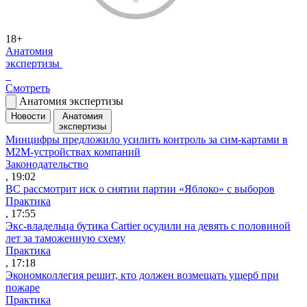
18+
Анатомия
экспертизы
Смотреть
Анатомия экспертизы
Новости
Анатомия
экспертизы
Минцифры предложило усилить контроль за сим-картами в
M2M-устройствах компаний
Законодательство
, 19:02
ВС рассмотрит иск о снятии партии «Яблоко» с выборов
Практика
, 17:55
Экс-владельца бутика Cartier осудили на девять с половиной
лет за таможенную схему
Практика
, 17:18
Экономколлегия решит, кто должен возмещать ущерб при
пожаре
Практика