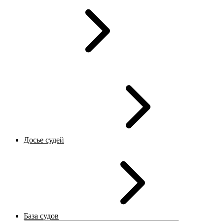
Досье судей
База судов