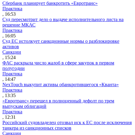
Сбербанк планирует банкротить «Евротранс»
Практика
, 16:53
Суд пересмотрит дело о выдаче исполнительного листа на
решение МКАС
Практика
, 16:05
Суд ЕС истолкует санкционные нормы о разблокировке
активов
Санкции
, 15:24
ФАС раскрыла число жалоб в сфере закупок в первом
полугодии
Практика
, 14:47
NexTouch выкупит активы обанкротившегося «Кванта»
Практика
, 13:35
«Евротранс» перешел в полноценный дефолт по трем
выпускам облигаций
Практика
, 12:31
Российский судовладелец отозвал иск к ЕС после исключения
танкера из санкционных списков
Санкции