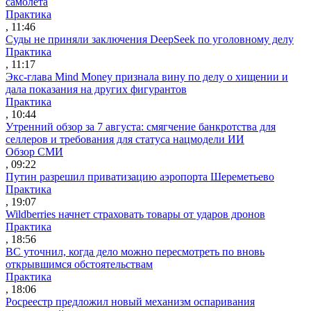
самолета
Практика
, 11:46
Суды не приняли заключения DeepSeek по уголовному делу
Практика
, 11:17
Экс-глава Mind Money признала вину по делу о хищении и
дала показания на других фигурантов
Практика
, 10:44
Утренний обзор за 7 августа: смягчение банкротства для
селлеров и требования для статуса нацмодели ИИ
Обзор СМИ
, 09:22
Путин разрешил приватизацию аэропорта Шереметьево
Практика
, 19:07
Wildberries начнет страховать товары от ударов дронов
Практика
, 18:56
ВС уточнил, когда дело можно пересмотреть по вновь
открывшимся обстоятельствам
Практика
, 18:06
Росреестр предложил новый механизм оспаривания