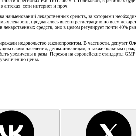
тности в регионах РФ. По словам Т. Голиковой, в регионах буд
 аптеках, сети интернет и проч.
а наименований лекарственных средств, за которыми необходимо
мых лекарств, предлагалось ввести регистрацию по всем лекарс
в лекарственных средств, оно в целом регулирует почти 40% рын
ыражали недовольство законопроектом. В частности, депутат
Ол
ущим слоям населения, детям-инвалидам, а также больным граж
ут быть увеличены в разы. Переход на европейские стандарты GM
к увеличению цены.