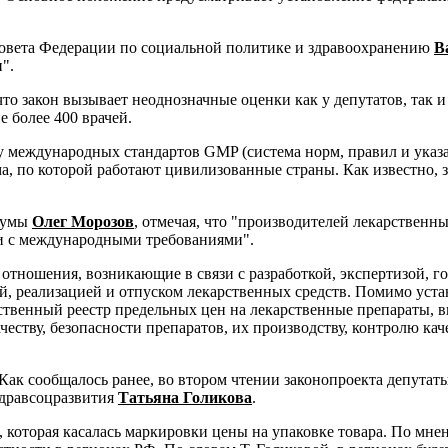
Совета Федерации по социальной политике и здравоохранению
В
".
то закон вызывает неоднозначные оценки как у депутатов, так и 
 более 400 врачей.
му международных стандартов GMP (система норм, правил и указ
ма, по которой работают цивилизованные страны. Как известно, 
сдумы
Олег Морозов
, отмечая, что "производителей лекарственн
ии с международными требованиями".
тношения, возникающие в связи с разработкой, экспертизой, го
ой, реализацией и отпуском лекарственных средств. Помимо уст
твенный реестр предельных цен на лекарственные препараты, вк
ачеству, безопасности препаратов, их производству, контролю ка
ак сообщалось ранее, во втором чтении законопроекта депутаты
здравсоцразвития
Татьяна Голикова
.
к, которая касалась маркировки цены на упаковке товара. По м