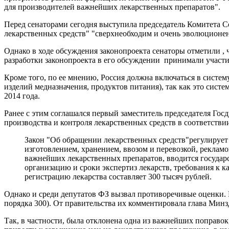
для производителей важнейших лекарственных препаратов".
Перед сенаторами сегодня выступила председатель Комитета 
лекарственных средств" "сверхнеобходим и очень эволюционен
Однако в ходе обсуждения законопроекта сенаторы отметили , ч
разработки законопроекта в его обсуждении принимали участие
Кроме того, по ее мнению, Россия должна включаться в систе
изделий медназначения, продуктов питания), так как это систе
2014 года.
Ранее с этим соглашался первый заместитель председателя Го
производства и контроля лекарственных средств в соответств
Закон "Об обращении лекарственных средств"регулирует о
изготовлением, хранением, ввозом и перевозкой, реклам
важнейших лекарственных препаратов, вводится государс
организацию и сроки экспертиз лекарств, требования к к
регистрацию лекарства составляет 300 тысяч рублей.
Однако и среди депутатов ФЗ вызвал противоречивые оценки. К
порядка 300). От правительства их комментировала глава Мин
Так, в частности, была отклонена одна из важнейших поправо