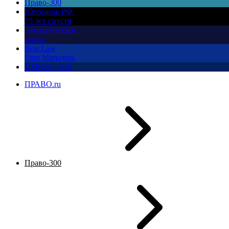
Право-300
Юррынок РФ:
35 лет спустя
Экологическое
право
Best Law
Firm Marketing
ПМЮФ 2026
ПРАВО.ru
Право-300