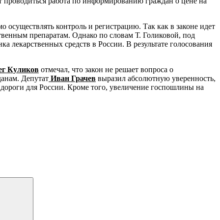
ет проводиться работа по информированию граждан о цене на
 осуществлять контроль и регистрацию. Так как в законе идет
твенным препаратам. Однако по словам Т. Голиковой, под
ка лекарственных средств в России. В результате голосования
ег Куликов
отмечал, что закон не решает вопроса о
данам. Депутат
Иван Грачев
выразил абсолютную уверенность,
P дороги для России. Кроме того, увеличение госпошлины на