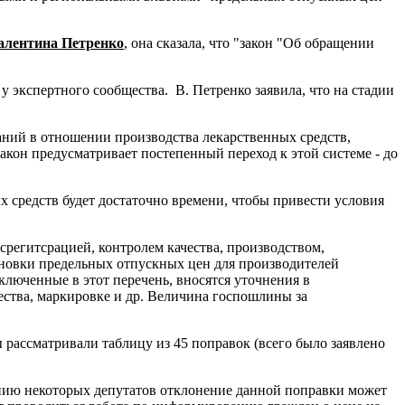
алентина Петренко
, она сказала, что "закон "Об обращении
у экспертного сообщества. В. Петренко заявила, что на стадии
аний в отношении производства лекарственных средств,
закон предусматривает постепенный переход к этой системе - до
ых средств будет достаточно времени, чтобы привести условия
срегитсрацией, контролем качества, производством,
ановки предельных отпускных цен для производителей
люченные в этот перечень, вносятся уточнения в
чества, маркировке и др. Величина госпошлины за
 рассматривали таблицу из 45 поправок (всего было заявлено
нению некоторых депутатов отклонение данной поправки может