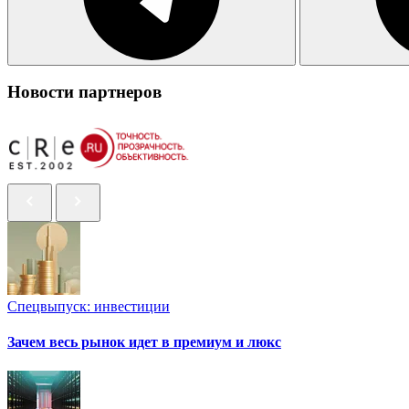
Новости партнеров
Спецвыпуск: инвестиции
Зачем весь рынок идет в премиум и люкс