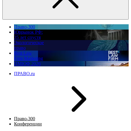
Право-300
Юррынок РФ:
35 лет спустя
Экологическое
право
Best Law
Firm Marketing
ПМЮФ 2026
ПРАВО.ru
Право-300
Конференции