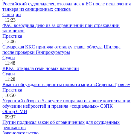
Российский судовладелец отозвал иск к ЕС после исключения
танкера из санкционных списков
Санкции
, 12:23
ФАС возбудила дело из-за ограничений при страховании
заемщиков
Практика
, 12:06
Самарская ККС приняла отставку главы облсуда Шилова
после проверки Генпрокуратуры
Судьи
, 11:48
ВККС открыла семь новых вакансий
Судьи
, 11:28
Власти обсуждают варианты приватизации «Сирены-Трэвел»
Практика
, 10:50
Утренний обзор за 5 августа: поправки о защите контента при
обучении нейросетей и правила «социальных» СЗПК
Обзор СМИ
, 09:37
Путин подписал закон об ограничениях для осужденных
релокантов
Законодательство