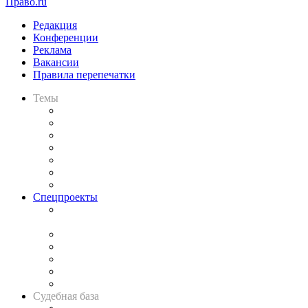
Право.ru
Редакция
Конференции
Реклама
Вакансии
Правила перепечатки
Темы
Практика
Законодательство
Процесс
Исследования
Рынок юридических услуг
Юридическое сообщество
Важнейшие правовые темы в прессе
Спецпроекты
Подкаст «В здравом уме
и твёрдой памяти»
Legal Design
Банкротная панорама
Советы для литигаторов
Сговоры на торгах
Авто
Судебная база