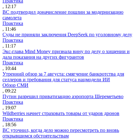
Практика
, 12:17
ВС подтвердил доначисление пошлин за модернизацию
самолета
Практика
, 11:46
Суды не приняли заключения DeepSeek по уголовному делу
Практика
, 11:17
Экс-глава Mind Money признала вину по делу о хищении и
дала показания на других фигурантов
Практика
, 10:44
Утренний обзор за 7 августа: смягчение банкротства для
селлеров и требования для статуса нацмодели ИИ
Обзор СМИ
, 09:22
Путин разрешил приватизацию аэропорта Шереметьево
Практика
, 19:07
Wildberries начнет страховать товары от ударов дронов
Практика
, 18:56
ВС уточнил, когда дело можно пересмотреть по вновь
открывшимся обстоятельствам