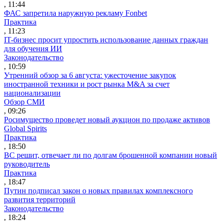
, 11:44
ФАС запретила наружную рекламу Fonbet
Практика
, 11:23
IT-бизнес просит упростить использование данных граждан
для обучения ИИ
Законодательство
, 10:59
Утренний обзор за 6 августа: ужесточение закупок
иностранной техники и рост рынка M&A за счет
национализации
Обзор СМИ
, 09:26
Росимущество проведет новый аукцион по продаже активов
Global Spirits
Практика
, 18:50
ВС решит, отвечает ли по долгам брошенной компании новый
руководитель
Практика
, 18:47
Путин подписал закон о новых правилах комплексного
развития территорий
Законодательство
, 18:24