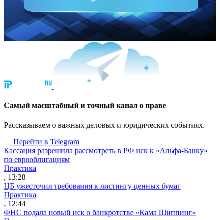
Cамый масштабный и точный канал о праве
Рассказываем о важных деловых и юридических событиях.
Перейти в Telegram
Кассация разрешила рассмотреть в РФ иск к «Альфа-Банку»
по еврооблигациям
Практика
, 13:28
ЦБ ужесточил требования к листингу ценных бумаг
Практика
, 12:44
ФНС подала новый иск о банкротстве «Кама Шиппинг»