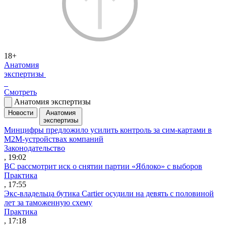
18+
Анатомия
экспертизы
Смотреть
Анатомия экспертизы
Новости
Анатомия
экспертизы
Минцифры предложило усилить контроль за сим-картами в
M2M-устройствах компаний
Законодательство
, 19:02
ВС рассмотрит иск о снятии партии «Яблоко» с выборов
Практика
, 17:55
Экс-владельца бутика Cartier осудили на девять с половиной
лет за таможенную схему
Практика
, 17:18