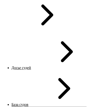
Досье судей
База судов