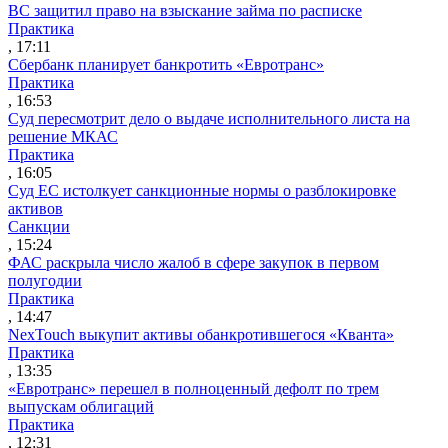
ВС защитил право на взыскание займа по расписке
Практика
, 17:11
Сбербанк планирует банкротить «Евротранс»
Практика
, 16:53
Суд пересмотрит дело о выдаче исполнительного листа на
решение МКАС
Практика
, 16:05
Суд ЕС истолкует санкционные нормы о разблокировке
активов
Санкции
, 15:24
ФАС раскрыла число жалоб в сфере закупок в первом
полугодии
Практика
, 14:47
NexTouch выкупит активы обанкротившегося «Кванта»
Практика
, 13:35
«Евротранс» перешел в полноценный дефолт по трем
выпускам облигаций
Практика
, 12:31