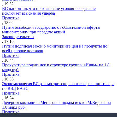
, 19:32
ВС напомнил, что прекращение уголовного дела не
исключает взыскания ущерба
Практика
, 18:02
Путин освободил государство от обязательной оферты
миноритариям при передаче акций
Законодательство
, 17:16
Путин подписал закон о мониторинге цен на продукты по
всей цепочке поставок
Практика
, 16:44
Прокуратура подала иск к структуре группы «Илим» на 1,8
млрд руб.
Практика
, 16:35
Экономколлегия ВС рассмотрит спор о классификации товара
по ВЭД ЕАЭС
Практика
, 16:24
Дочерняя компания «Мегафона» подала иск к «М.Видео» на
1,8 млрд руб.
Практика
, 15:50