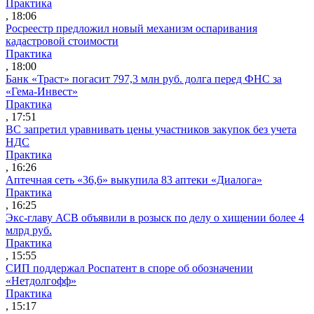
Практика
, 18:06
Росреестр предложил новый механизм оспаривания
кадастровой стоимости
Практика
, 18:00
Банк «Траст» погасит 797,3 млн руб. долга перед ФНС за
«Гема-Инвест»
Практика
, 17:51
ВС запретил уравнивать цены участников закупок без учета
НДС
Практика
, 16:26
Аптечная сеть «36,6» выкупила 83 аптеки «Диалога»
Практика
, 16:25
Экс-главу АСВ объявили в розыск по делу о хищении более 4
млрд руб.
Практика
, 15:55
СИП поддержал Роспатент в споре об обозначении
«Нетдолгофф»
Практика
, 15:17