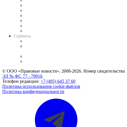
Картотека арбитражных дел
Решения арбитражных судов
Календарь рассмотрения арбитражных дел
Досье судей
Информация о судах
RSS лента новостей
Вакансии для юристов
Сервисы
Справочно-правовая система
Casebook: мониторинг дел
и компаний
Caselook: поиск и анализ практики
CASE.ONE: управление юридической службой
© ООО «Правовые новости». 2008-2026.
Номер свидетельства
ЭЛ № ФС 77 - 79910
.
Телефон редакции:
+7 (495) 645 37 60
Политика использования cookie-файлов
Политика конфиденциальности