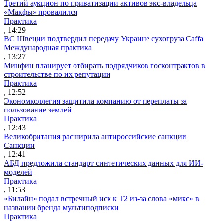
Третий аукцион по приватизации активов экс-владельца
«Макфы» провалился
Практика
, 14:29
ВС Швеции подтвердил передачу Украине сухогруза Caffa
Международная практика
, 13:27
Минфин планирует отбирать подрядчиков госконтрактов в
строительстве по их репутации
Практика
, 12:52
Экономколлегия защитила компанию от переплаты за
пользование землей
Практика
, 12:43
Великобритания расширила антироссийские санкции
Санкции
, 12:41
АБД предложила стандарт синтетических данных для ИИ-
моделей
Практика
, 11:53
«Билайн» подал встречный иск к Т2 из-за слова «микс» в
названии бренда мультиподписки
Практика