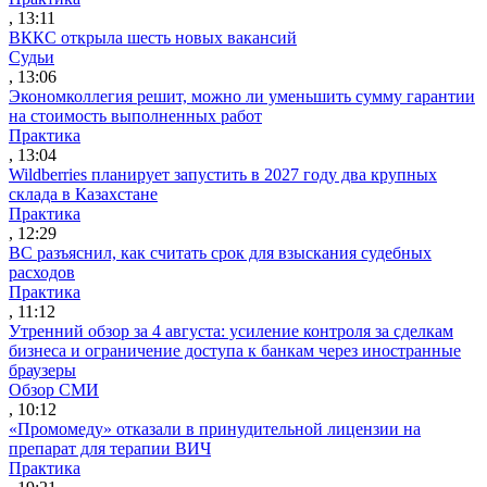
, 13:11
ВККС открыла шесть новых вакансий
Судьи
, 13:06
Экономколлегия решит, можно ли уменьшить сумму гарантии
на стоимость выполненных работ
Практика
, 13:04
Wildberries планирует запустить в 2027 году два крупных
склада в Казахстане
Практика
, 12:29
ВС разъяснил, как считать срок для взыскания судебных
расходов
Практика
, 11:12
Утренний обзор за 4 августа: усиление контроля за сделкам
бизнеса и ограничение доступа к банкам через иностранные
браузеры
Обзор СМИ
, 10:12
«Промомеду» отказали в принудительной лицензии на
препарат для терапии ВИЧ
Практика