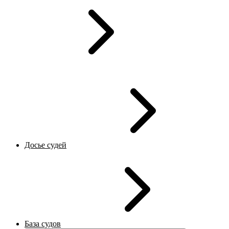
Досье судей
База судов