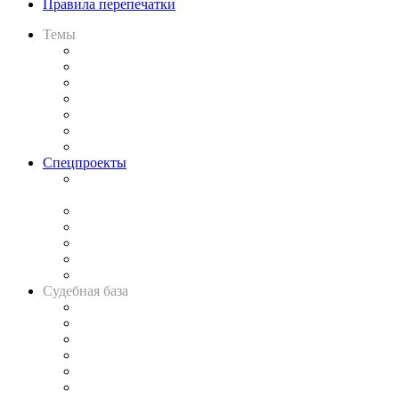
Правила перепечатки
Темы
Практика
Законодательство
Процесс
Исследования
Рынок юридических услуг
Юридическое сообщество
Важнейшие правовые темы в прессе
Спецпроекты
Подкаст «В здравом уме
и твёрдой памяти»
Legal Design
Банкротная панорама
Советы для литигаторов
Сговоры на торгах
Авто
Судебная база
Картотека арбитражных дел
Решения арбитражных судов
Календарь рассмотрения арбитражных дел
Досье судей
Информация о судах
RSS лента новостей