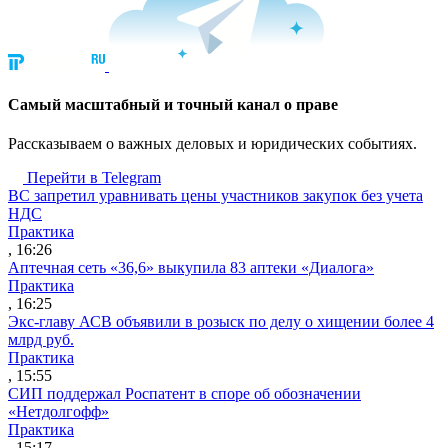
Cамый масштабный и точный канал о праве
Рассказываем о важных деловых и юридических событиях.
Перейти в Telegram
ВС запретил уравнивать цены участников закупок без учета
НДС
Практика
, 16:26
Аптечная сеть «36,6» выкупила 83 аптеки «Диалога»
Практика
, 16:25
Экс-главу АСВ объявили в розыск по делу о хищении более 4
млрд руб.
Практика
, 15:55
СИП поддержал Роспатент в споре об обозначении
«Нетдолгофф»
Практика
, 15:17