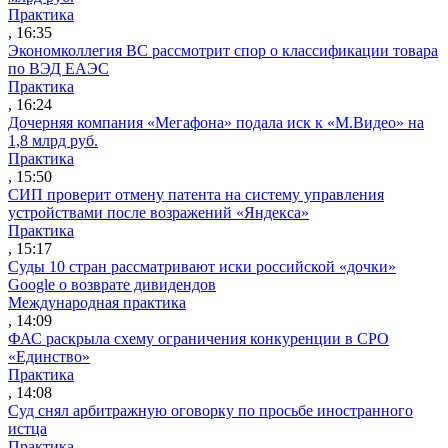
Практика
, 16:35
Экономколлегия ВС рассмотрит спор о классификации товара
по ВЭД ЕАЭС
Практика
, 16:24
Дочерняя компания «Мегафона» подала иск к «М.Видео» на
1,8 млрд руб.
Практика
, 15:50
СИП проверит отмену патента на систему управления
устройствами после возражений «Яндекса»
Практика
, 15:17
Суды 10 стран рассматривают иски российской «дочки»
Google о возврате дивидендов
Международная практика
, 14:09
ФАС раскрыла схему ограничения конкуренции в СРО
«Единство»
Практика
, 14:08
Суд снял арбитражную оговорку по просьбе иностранного
истца
Практика