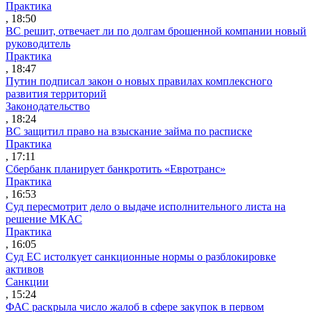
Практика
, 18:50
ВС решит, отвечает ли по долгам брошенной компании новый
руководитель
Практика
, 18:47
Путин подписал закон о новых правилах комплексного
развития территорий
Законодательство
, 18:24
ВС защитил право на взыскание займа по расписке
Практика
, 17:11
Сбербанк планирует банкротить «Евротранс»
Практика
, 16:53
Суд пересмотрит дело о выдаче исполнительного листа на
решение МКАС
Практика
, 16:05
Суд ЕС истолкует санкционные нормы о разблокировке
активов
Санкции
, 15:24
ФАС раскрыла число жалоб в сфере закупок в первом