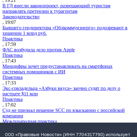
, 19:21
В ГД внесли законопроект, разрешающий туристам
направлять претензии к турагентам
Законодательство
, 19:07
Бывшего гендиректора «Облкоммунэнерго» подозревают в
хищении 1 млрд руб.
Практика
, 17:59
ФАС возбудила дело против Apple
Практика
, 17:43
Минцифры хочет предустанавливать на смартфонах
системных помощников с ИИ
Практика
, 17:33
Экс-совладельца «Азбуки вкуса» заочно судят по делу о
растрате $11 млн
Практика
, 17:02
Суд не признал решение SCC по взысканию с российской
компании
Международная практика
, 17:01
Дроны могут начать применять для фиксации нарушений
ООО «Правовые Новости» (ИНН 7704317790) использует