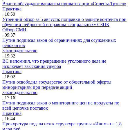
Власти обсуждают варианты приватизации «Сирены-Трэвел»
Практика
, 10:50
Утренний обзор за 5 августа: поправки о защите контента при
обучении нейросетей и правила «социальных» СЗПК
Обзор СМИ
, 09:37
Путин подписал закон об ограничениях для осужденных
релокантов
Законодательство
, 19:32
ВС напомнил, что прекращение уголовного дела не
исключает взыскания ущерба
Практика
, 18:02
Путин освободил государство от обязательной оферты
миноритариям при передаче акций
Законодательство
, 17:16
Путин подписал закон о мониторинге цен на продукты по
всей цепочке поставок
Практика
, 16:44
Прокуратура подала иск к структуре группы «Илим» на 1,8
млрд руб.