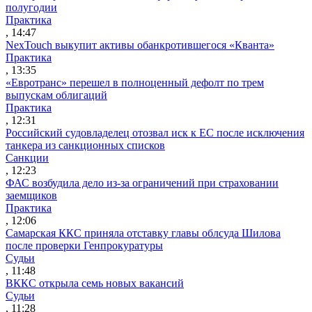
полугодии
Практика
, 14:47
NexTouch выкупит активы обанкротившегося «Кванта»
Практика
, 13:35
«Евротранс» перешел в полноценный дефолт по трем
выпускам облигаций
Практика
, 12:31
Российский судовладелец отозвал иск к ЕС после исключения
танкера из санкционных списков
Санкции
, 12:23
ФАС возбудила дело из-за ограничений при страховании
заемщиков
Практика
, 12:06
Самарская ККС приняла отставку главы облсуда Шилова
после проверки Генпрокуратуры
Судьи
, 11:48
ВККС открыла семь новых вакансий
Судьи
, 11:28