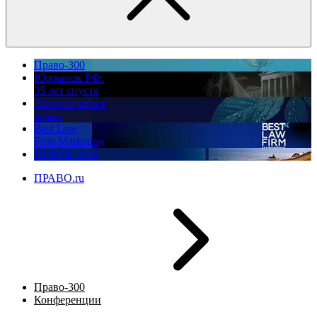
Право-300
Юррынок РФ:
35 лет спустя
Экологическое
право
Best Law
Firm Marketing
ПМЮФ 2026
ПРАВО.ru
Право-300
Конференции