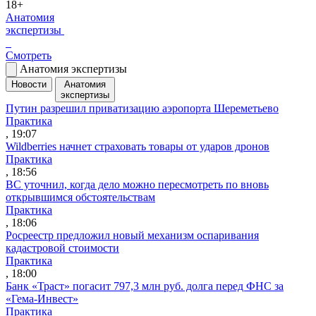
18+
Анатомия
экспертизы
Смотреть
Анатомия экспертизы
Новости
Анатомия
экспертизы
Путин разрешил приватизацию аэропорта Шереметьево
Практика
, 19:07
Wildberries начнет страховать товары от ударов дронов
Практика
, 18:56
ВС уточнил, когда дело можно пересмотреть по вновь
открывшимся обстоятельствам
Практика
, 18:06
Росреестр предложил новый механизм оспаривания
кадастровой стоимости
Практика
, 18:00
Банк «Траст» погасит 797,3 млн руб. долга перед ФНС за
«Гема-Инвест»
Практика