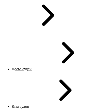
Досье судей
База судов