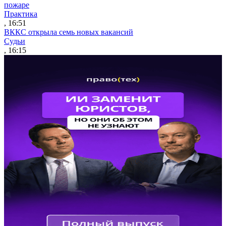
пожаре
Практика
, 16:51
ВККС открыла семь новых вакансий
Судьи
, 16:15