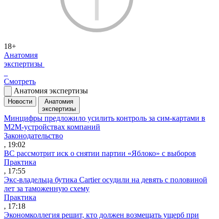
18+
Анатомия
экспертизы
Смотреть
Анатомия экспертизы
Новости
Анатомия
экспертизы
Минцифры предложило усилить контроль за сим-картами в
M2M-устройствах компаний
Законодательство
, 19:02
ВС рассмотрит иск о снятии партии «Яблоко» с выборов
Практика
, 17:55
Экс-владельца бутика Cartier осудили на девять с половиной
лет за таможенную схему
Практика
, 17:18
Экономколлегия решит, кто должен возмещать ущерб при