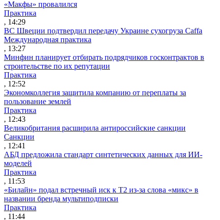
«Макфы» провалился
Практика
, 14:29
ВС Швеции подтвердил передачу Украине сухогруза Caffa
Международная практика
, 13:27
Минфин планирует отбирать подрядчиков госконтрактов в
строительстве по их репутации
Практика
, 12:52
Экономколлегия защитила компанию от переплаты за
пользование землей
Практика
, 12:43
Великобритания расширила антироссийские санкции
Санкции
, 12:41
АБД предложила стандарт синтетических данных для ИИ-
моделей
Практика
, 11:53
«Билайн» подал встречный иск к Т2 из-за слова «микс» в
названии бренда мультиподписки
Практика
, 11:44