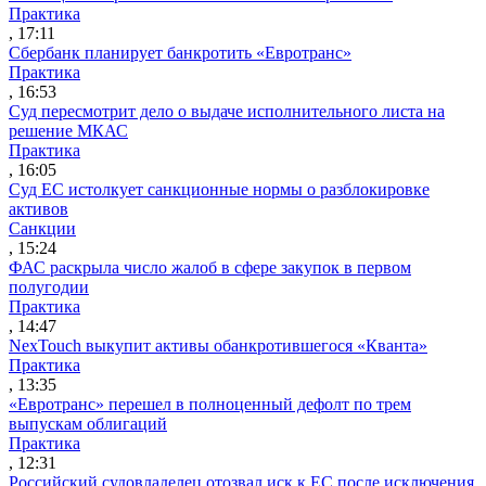
Практика
, 17:11
Сбербанк планирует банкротить «Евротранс»
Практика
, 16:53
Суд пересмотрит дело о выдаче исполнительного листа на
решение МКАС
Практика
, 16:05
Суд ЕС истолкует санкционные нормы о разблокировке
активов
Санкции
, 15:24
ФАС раскрыла число жалоб в сфере закупок в первом
полугодии
Практика
, 14:47
NexTouch выкупит активы обанкротившегося «Кванта»
Практика
, 13:35
«Евротранс» перешел в полноценный дефолт по трем
выпускам облигаций
Практика
, 12:31
Российский судовладелец отозвал иск к ЕС после исключения