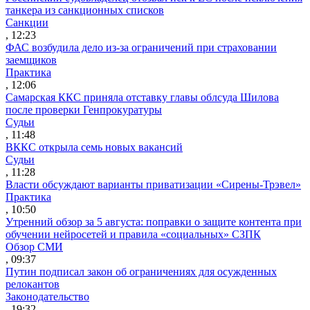
танкера из санкционных списков
Санкции
, 12:23
ФАС возбудила дело из-за ограничений при страховании
заемщиков
Практика
, 12:06
Самарская ККС приняла отставку главы облсуда Шилова
после проверки Генпрокуратуры
Судьи
, 11:48
ВККС открыла семь новых вакансий
Судьи
, 11:28
Власти обсуждают варианты приватизации «Сирены-Трэвел»
Практика
, 10:50
Утренний обзор за 5 августа: поправки о защите контента при
обучении нейросетей и правила «социальных» СЗПК
Обзор СМИ
, 09:37
Путин подписал закон об ограничениях для осужденных
релокантов
Законодательство
, 19:32