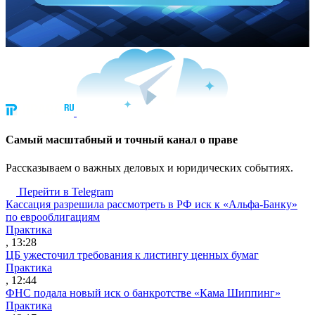
Cамый масштабный и точный канал о праве
Рассказываем о важных деловых и юридических событиях.
Перейти в Telegram
Кассация разрешила рассмотреть в РФ иск к «Альфа-Банку»
по еврооблигациям
Практика
, 13:28
ЦБ ужесточил требования к листингу ценных бумаг
Практика
, 12:44
ФНС подала новый иск о банкротстве «Кама Шиппинг»
Практика