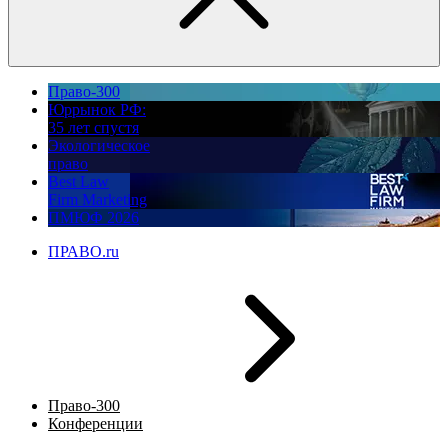
Право-300
Юррынок РФ:
35 лет спустя
Экологическое
право
Best Law
Firm Marketing
ПМЮФ 2026
ПРАВО.ru
Право-300
Конференции