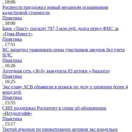
, 18:06
Росреестр предложил новый механизм оспаривания
кадастровой стоимости
Практика
, 18:00
Банк «Траст» погасит 797,3 млн руб. долга перед ФНС за
«Гема-Инвест»
Практика
, 17:51
ВС запретил уравнивать цены участников закупок без учета
НДС
Практика
, 16:26
Аптечная сеть «36,6» выкупила 83 аптеки «Диалога»
Практика
, 16:25
Экс-главу АСВ объявили в розыск по делу о хищении более 4
млрд руб.
Практика
, 15:55
СИП поддержал Роспатент в споре об обозначении
«Нетдолгофф»
Практика
, 15:17
Третий аукцион по приватизации активов экс-владельца