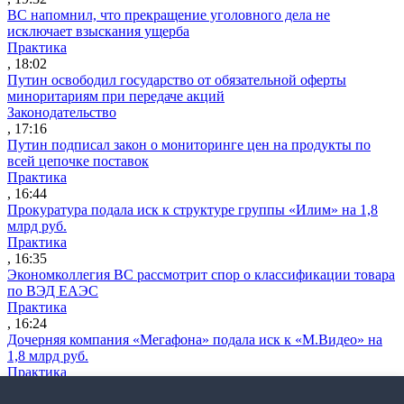
ВС напомнил, что прекращение уголовного дела не
исключает взыскания ущерба
Практика
, 18:02
Путин освободил государство от обязательной оферты
миноритариям при передаче акций
Законодательство
, 17:16
Путин подписал закон о мониторинге цен на продукты по
всей цепочке поставок
Практика
, 16:44
Прокуратура подала иск к структуре группы «Илим» на 1,8
млрд руб.
Практика
, 16:35
Экономколлегия ВС рассмотрит спор о классификации товара
по ВЭД ЕАЭС
Практика
, 16:24
Дочерняя компания «Мегафона» подала иск к «М.Видео» на
1,8 млрд руб.
Практика
, 15:50