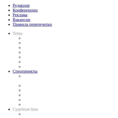
Редакция
Конференции
Реклама
Вакансии
Правила перепечатки
Темы
Практика
Законодательство
Процесс
Исследования
Рынок юридических услуг
Юридическое сообщество
Важнейшие правовые темы в прессе
Спецпроекты
Подкаст «В здравом уме
и твёрдой памяти»
Legal Design
Банкротная панорама
Советы для литигаторов
Сговоры на торгах
Авто
Судебная база
Картотека арбитражных дел