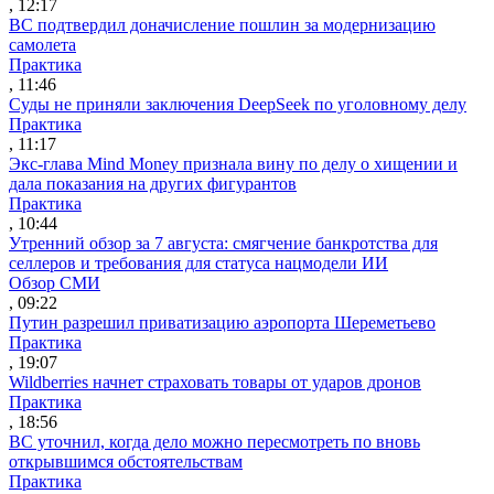
, 12:17
ВС подтвердил доначисление пошлин за модернизацию
самолета
Практика
, 11:46
Суды не приняли заключения DeepSeek по уголовному делу
Практика
, 11:17
Экс-глава Mind Money признала вину по делу о хищении и
дала показания на других фигурантов
Практика
, 10:44
Утренний обзор за 7 августа: смягчение банкротства для
селлеров и требования для статуса нацмодели ИИ
Обзор СМИ
, 09:22
Путин разрешил приватизацию аэропорта Шереметьево
Практика
, 19:07
Wildberries начнет страховать товары от ударов дронов
Практика
, 18:56
ВС уточнил, когда дело можно пересмотреть по вновь
открывшимся обстоятельствам
Практика