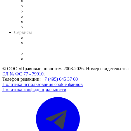
Решения арбитражных судов
Календарь рассмотрения арбитражных дел
Досье судей
Информация о судах
RSS лента новостей
Вакансии для юристов
Сервисы
Справочно-правовая система
Casebook: мониторинг дел
и компаний
Caselook: поиск и анализ практики
CASE.ONE: управление юридической службой
© ООО «Правовые новости». 2008-2026.
Номер свидетельства
ЭЛ № ФС 77 - 79910
.
Телефон редакции:
+7 (495) 645 37 60
Политика использования cookie-файлов
Политика конфиденциальности