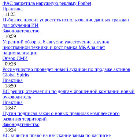
ФАС запретила наружную рекламу Fonbet
Практика
, 11:23
IT-бизнес просит упростить использование данных граждан
для обучения ИИ
Законодательство
, 10:59
Утренний обзор за 6 августа: ужесточение закупок
иностранной техники и рост рынка M&A за счет
национализации
Обзор СМИ
, 09:26
Росимущество проведет новый аукцион по продаже активов
Global Spirits
Практика
, 18:50
ВС решит, отвечает ли по долгам брошенной компании новый
руководитель
Практика
, 18:47
Путин подписал закон о новых правилах комплексного
развития территорий
Законодательство
, 18:24
ВС защитил право на взыскание займа по расписке