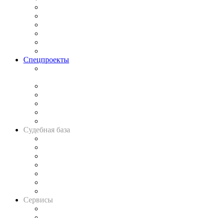
Законодательство
Процесс
Исследования
Рынок юридических услуг
Юридическое сообщество
Важнейшие правовые темы в прессе
Спецпроекты
Подкаст «В здравом уме
и твёрдой памяти»
Legal Design
Банкротная панорама
Советы для литигаторов
Сговоры на торгах
Авто
Судебная база
Картотека арбитражных дел
Решения арбитражных судов
Календарь рассмотрения арбитражных дел
Досье судей
Информация о судах
RSS лента новостей
Вакансии для юристов
Сервисы
Справочно-правовая система
Casebook: мониторинг дел