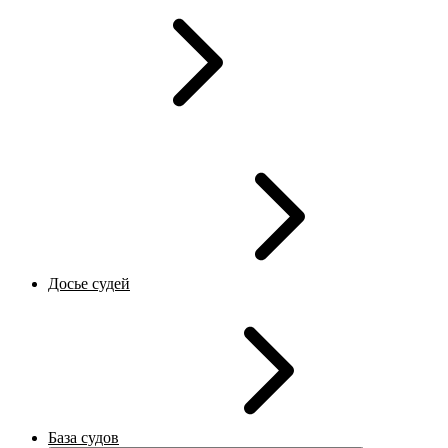
Досье судей
База судов