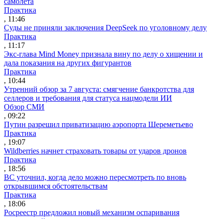
самолета
Практика
, 11:46
Суды не приняли заключения DeepSeek по уголовному делу
Практика
, 11:17
Экс-глава Mind Money признала вину по делу о хищении и
дала показания на других фигурантов
Практика
, 10:44
Утренний обзор за 7 августа: смягчение банкротства для
селлеров и требования для статуса нацмодели ИИ
Обзор СМИ
, 09:22
Путин разрешил приватизацию аэропорта Шереметьево
Практика
, 19:07
Wildberries начнет страховать товары от ударов дронов
Практика
, 18:56
ВС уточнил, когда дело можно пересмотреть по вновь
открывшимся обстоятельствам
Практика
, 18:06
Росреестр предложил новый механизм оспаривания