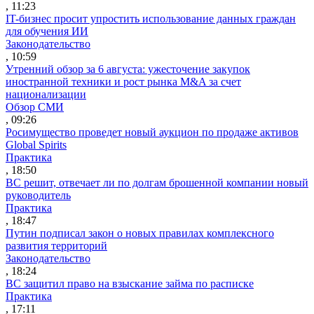
, 11:23
IT-бизнес просит упростить использование данных граждан
для обучения ИИ
Законодательство
, 10:59
Утренний обзор за 6 августа: ужесточение закупок
иностранной техники и рост рынка M&A за счет
национализации
Обзор СМИ
, 09:26
Росимущество проведет новый аукцион по продаже активов
Global Spirits
Практика
, 18:50
ВС решит, отвечает ли по долгам брошенной компании новый
руководитель
Практика
, 18:47
Путин подписал закон о новых правилах комплексного
развития территорий
Законодательство
, 18:24
ВС защитил право на взыскание займа по расписке
Практика
, 17:11