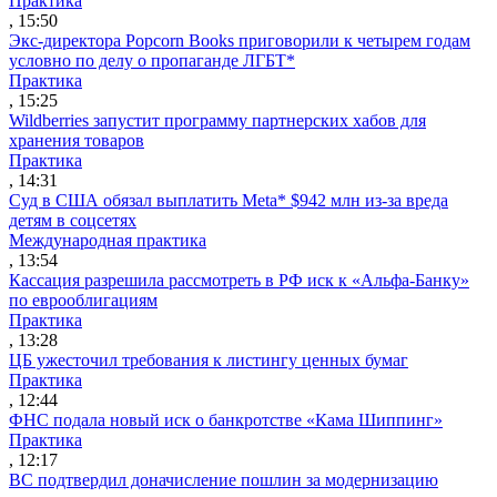
Практика
, 15:50
Экс-директора Popcorn Books приговорили к четырем годам
условно по делу о пропаганде ЛГБТ*
Практика
, 15:25
Wildberries запустит программу партнерских хабов для
хранения товаров
Практика
, 14:31
Суд в США обязал выплатить Meta* $942 млн из-за вреда
детям в соцсетях
Международная практика
, 13:54
Кассация разрешила рассмотреть в РФ иск к «Альфа-Банку»
по еврооблигациям
Практика
, 13:28
ЦБ ужесточил требования к листингу ценных бумаг
Практика
, 12:44
ФНС подала новый иск о банкротстве «Кама Шиппинг»
Практика
, 12:17
ВС подтвердил доначисление пошлин за модернизацию