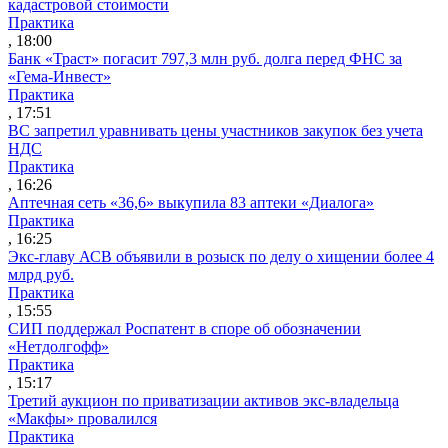
кадастровой стоимости
Практика
, 18:00
Банк «Траст» погасит 797,3 млн руб. долга перед ФНС за
«Гема-Инвест»
Практика
, 17:51
ВС запретил уравнивать цены участников закупок без учета
НДС
Практика
, 16:26
Аптечная сеть «36,6» выкупила 83 аптеки «Диалога»
Практика
, 16:25
Экс-главу АСВ объявили в розыск по делу о хищении более 4
млрд руб.
Практика
, 15:55
СИП поддержал Роспатент в споре об обозначении
«Нетдолгофф»
Практика
, 15:17
Третий аукцион по приватизации активов экс-владельца
«Макфы» провалился
Практика