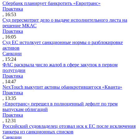
Сбербанк планирует банкротить «Евротранс»
Практика
, 16:53
Суд пересмотрит дело о выдаче исполнительного листа на
решение МКАС
Практика
, 16:05
Суд ЕС истолкует санкционные нормы о разблокировке
активов
Санкции
, 15:24
ФАС раскрыла число жалоб в сфере закупок в первом
полугодии
Практика
, 14:47
NexTouch выкупит активы обанкротившегося «Кванта»
Практика
, 13:35
«Евротранс» перешел в полноценный дефолт по трем
выпускам облигаций
Практика
, 12:31
Российский судовладелец отозвал иск к ЕС после исключения
танкера из санкционных списков
Санкции