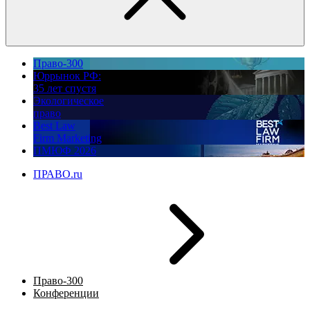
Право-300
Юррынок РФ:
35 лет спустя
Экологическое
право
Best Law
Firm Marketing
ПМЮФ 2026
ПРАВО.ru
Право-300
Конференции