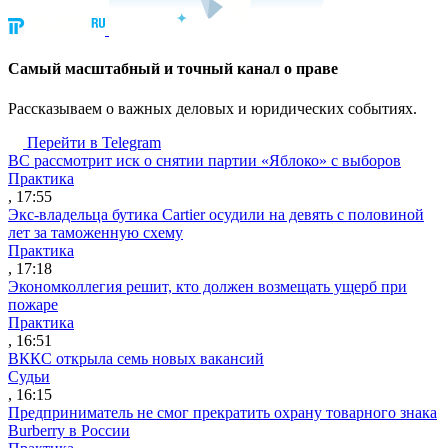
Cамый масштабный и точный канал о праве
Рассказываем о важных деловых и юридических событиях.
Перейти в Telegram
ВС рассмотрит иск о снятии партии «Яблоко» с выборов
Практика
, 17:55
Экс-владельца бутика Cartier осудили на девять с половиной
лет за таможенную схему
Практика
, 17:18
Экономколлегия решит, кто должен возмещать ущерб при
пожаре
Практика
, 16:51
ВККС открыла семь новых вакансий
Судьи
, 16:15
Предприниматель не смог прекратить охрану товарного знака
Burberry в России