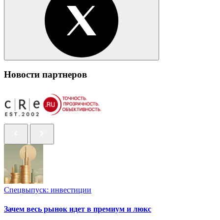
Новости партнеров
Спецвыпуск: инвестиции
Зачем весь рынок идет в премиум и люкс