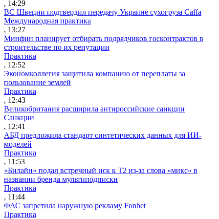
, 14:29
ВС Швеции подтвердил передачу Украине сухогруза Caffa
Международная практика
, 13:27
Минфин планирует отбирать подрядчиков госконтрактов в
строительстве по их репутации
Практика
, 12:52
Экономколлегия защитила компанию от переплаты за
пользование землей
Практика
, 12:43
Великобритания расширила антироссийские санкции
Санкции
, 12:41
АБД предложила стандарт синтетических данных для ИИ-
моделей
Практика
, 11:53
«Билайн» подал встречный иск к Т2 из-за слова «микс» в
названии бренда мультиподписки
Практика
, 11:44
ФАС запретила наружную рекламу Fonbet
Практика