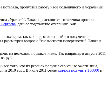
на потеряла, пропустив работу из-за больничного и моральный
ппа „Уралсиб“. Также представитель ответчика просила
 Сергеева
, данное ходатайство отклонила, как
ие эксперта, так как подготовленный им документ о
ыл рассмотрен вопрос о "скользскости поверхности". Также в
цами, на несколько порядков ниже. Так например в августе 2011
ыс. руб.
 из-за того, что их ребенок получил серьезные ожоги лица,
m в 2010 году. В июле 2011 семье
удалось получить $50000
в