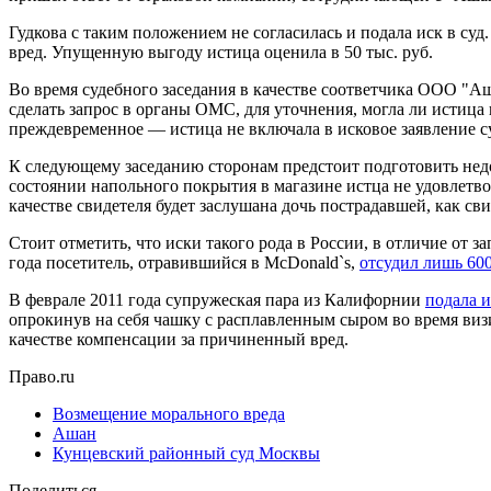
Гудкова с таким положением не согласилась и подала иск в суд
вред. Упущенную выгоду истица оценила в 50 тыс. руб.
Во время судебного заседания в качестве соответчика ООО "А
сделать запрос в органы ОМС, для уточнения, могла ли истиц
преждевременное — истица не включала в исковое заявление с
К следующему заседанию сторонам предстоит подготовить недо
состоянии напольного покрытия в магазине истца не удовлетвор
качестве свидетеля будет заслушана дочь пострадавшей, как св
Стоит отметить, что иски такого рода в России, в отличие от 
года посетитель, отравившийся в McDonald`s,
отсудил лишь 60
В феврале 2011 года супружеская пара из Калифорнии
подала и
опрокинув на себя чашку с расплавленным сыром во время виз
качестве компенсации за причиненный вред.
Право.ru
Возмещение морального вреда
Ашан
Кунцевский районный суд Москвы
Поделиться