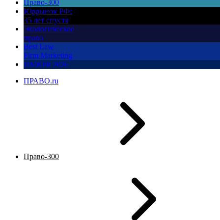
Право-300
Юррынок РФ:
35 лет спустя
Экологическое
право
Best Law
Firm Marketing
ПМЮФ 2026
ПРАВО.ru
Право-300