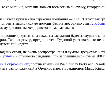
. По ее мнению, магазин должен возместить ей сумму, которую о
шан" была привлечена страховая компания — ЗАО "Страховая гру
а получить медицинскую помощь бесплатно, однако судья
Любовь
умму для оплаты медицинского вмешательства.
стающие документы, а также на заседании будет заслушано мнен
ил. Так, например, представитель Гудковой указывает, что не б
идетель инцидента.
западных стран, не очень распространены и суммы, требуемые ист
00 рублей
и стоимость сэндвича, при запрашиваемой сумме 200 т
ск в окружной суд
против компании Walt Disney Parks and Resorts
ита в расположенный в Орландо парк аттракционов Magic Kingdo