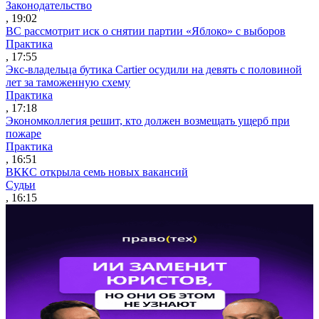
Законодательство
, 19:02
ВС рассмотрит иск о снятии партии «Яблоко» с выборов
Практика
, 17:55
Экс-владельца бутика Cartier осудили на девять с половиной
лет за таможенную схему
Практика
, 17:18
Экономколлегия решит, кто должен возмещать ущерб при
пожаре
Практика
, 16:51
ВККС открыла семь новых вакансий
Судьи
, 16:15