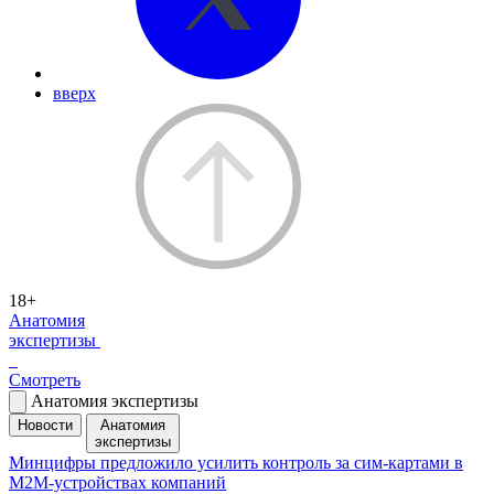
вверх
18+
Анатомия
экспертизы
Смотреть
Анатомия экспертизы
Новости
Анатомия
экспертизы
Минцифры предложило усилить контроль за сим-картами в
M2M-устройствах компаний