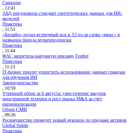
Санкции
, 12:41
АБД предложила стандарт синтетических данных для ИИ-
моделей
Практика
, 11:53
«Билайн» подал встречный иск к Т2 из-за слова «микс» в
названии бренда мультиподписки
Практика
, 11:44
ФАС запретила наружную рекламу Fonbet
Практика
, 11:23
IT-бизнес просит упростить использование данных граждан
для обучения ИИ
Законодательство
, 10:59
Утренний обзор за 6 августа: ужесточение закупок
иностранной техники и рост рынка M&A за счет
национализации
Обзор СМИ
, 09:26
Росимущество проведет новый аукцион по продаже активов
Global Spirits
Практика