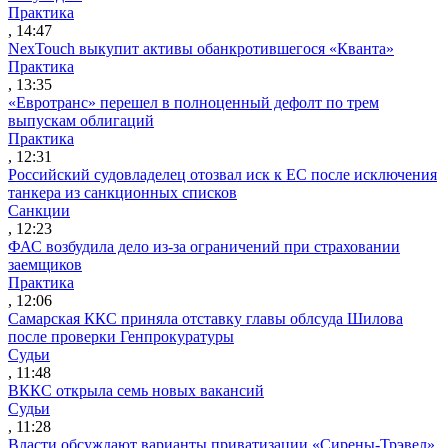
Практика
, 14:47
NexTouch выкупит активы обанкротившегося «Кванта»
Практика
, 13:35
«Евротранс» перешел в полноценный дефолт по трем
выпускам облигаций
Практика
, 12:31
Российский судовладелец отозвал иск к ЕС после исключения
танкера из санкционных списков
Санкции
, 12:23
ФАС возбудила дело из-за ограничений при страховании
заемщиков
Практика
, 12:06
Самарская ККС приняла отставку главы облсуда Шилова
после проверки Генпрокуратуры
Судьи
, 11:48
ВККС открыла семь новых вакансий
Судьи
, 11:28
Власти обсуждают варианты приватизации «Сирены-Трэвел»