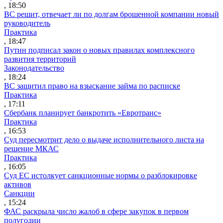
, 18:50
ВС решит, отвечает ли по долгам брошенной компании новый
руководитель
Практика
, 18:47
Путин подписал закон о новых правилах комплексного
развития территорий
Законодательство
, 18:24
ВС защитил право на взыскание займа по расписке
Практика
, 17:11
Сбербанк планирует банкротить «Евротранс»
Практика
, 16:53
Суд пересмотрит дело о выдаче исполнительного листа на
решение МКАС
Практика
, 16:05
Суд ЕС истолкует санкционные нормы о разблокировке
активов
Санкции
, 15:24
ФАС раскрыла число жалоб в сфере закупок в первом
полугодии