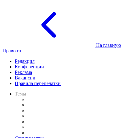
На главную
Право.ru
Редакция
Конференции
Реклама
Вакансии
Правила перепечатки
Темы
Практика
Законодательство
Процесс
Исследования
Рынок юридических услуг
Юридическое сообщество
Важнейшие правовые темы в прессе