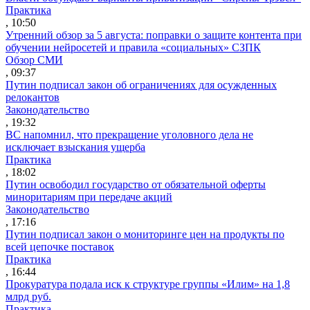
Практика
, 10:50
Утренний обзор за 5 августа: поправки о защите контента при
обучении нейросетей и правила «социальных» СЗПК
Обзор СМИ
, 09:37
Путин подписал закон об ограничениях для осужденных
релокантов
Законодательство
, 19:32
ВС напомнил, что прекращение уголовного дела не
исключает взыскания ущерба
Практика
, 18:02
Путин освободил государство от обязательной оферты
миноритариям при передаче акций
Законодательство
, 17:16
Путин подписал закон о мониторинге цен на продукты по
всей цепочке поставок
Практика
, 16:44
Прокуратура подала иск к структуре группы «Илим» на 1,8
млрд руб.
Практика