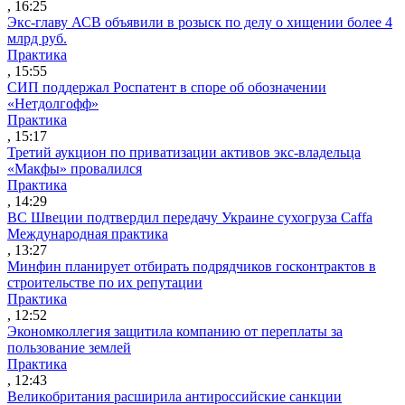
, 16:25
Экс-главу АСВ объявили в розыск по делу о хищении более 4
млрд руб.
Практика
, 15:55
СИП поддержал Роспатент в споре об обозначении
«Нетдолгофф»
Практика
, 15:17
Третий аукцион по приватизации активов экс-владельца
«Макфы» провалился
Практика
, 14:29
ВС Швеции подтвердил передачу Украине сухогруза Caffa
Международная практика
, 13:27
Минфин планирует отбирать подрядчиков госконтрактов в
строительстве по их репутации
Практика
, 12:52
Экономколлегия защитила компанию от переплаты за
пользование землей
Практика
, 12:43
Великобритания расширила антироссийские санкции