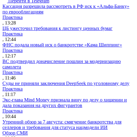
Перейти в Telegram
Кассация разрешила рассмотреть в РФ иск к «Альфа-Банку»
по еврооблигациям
Практика
, 13:28
ЦБ ужесточил требования к листингу ценных бумаг
Практика
, 12:44
ФНС подала новый иск о банкротстве «Кама Шиппинг»
Практика
, 12:17
ВС подтвердил доначисление пошлин за модернизацию
самолета
Практика
, 11:46
Суды не приняли заключения DeepSeek по уголовному делу
Практика
, 11:17
Экс-глава Mind Money признала вину по делу о хищении и
дала показания на других фигурантов
Практика
, 10:44
Утренний обзор за 7 августа: смягчение банкротства для
селлеров и требования для статуса нацмодели ИИ
Обзор СМИ