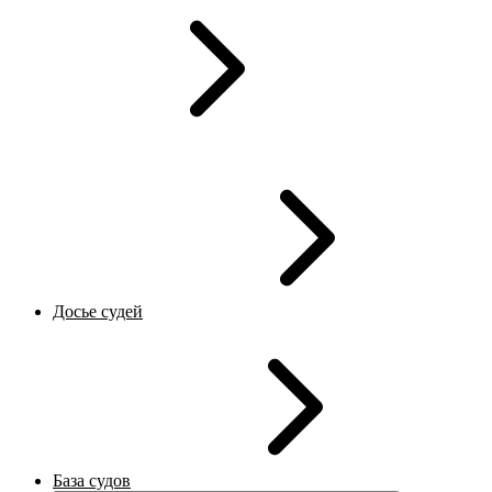
Досье судей
База судов