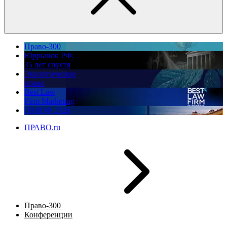
Право-300
Юррынок РФ:
35 лет спустя
Экологическое
право
Best Law
Firm Marketing
ПМЮФ 2026
ПРАВО.ru
Право-300
Конференции