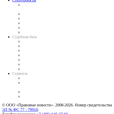
Спецпроекты
Подкаст «В здравом уме
и твёрдой памяти»
Legal Design
Банкротная панорама
Советы для литигаторов
Сговоры на торгах
Авто
Судебная база
Картотека арбитражных дел
Решения арбитражных судов
Календарь рассмотрения арбитражных дел
Досье судей
Информация о судах
RSS лента новостей
Вакансии для юристов
Сервисы
Справочно-правовая система
Casebook: мониторинг дел
и компаний
Caselook: поиск и анализ практики
CASE.ONE: управление юридической службой
© ООО «Правовые новости». 2008-2026.
Номер свидетельства
ЭЛ № ФС 77 - 79910
.