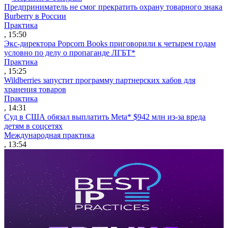
Предприниматель не смог прекратить охрану товарного знака
Burberry в России
Практика
, 15:50
Экс-директора Popcorn Books приговорили к четырем годам
условно по делу о пропаганде ЛГБТ*
Практика
, 15:25
Wildberries запустит программу партнерских хабов для
хранения товаров
Практика
, 14:31
Суд в США обязал выплатить Meta* $942 млн из-за вреда
детям в соцсетях
Международная практика
, 13:54