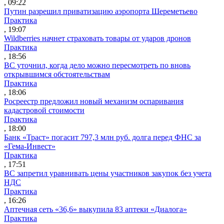
, 09:22
Путин разрешил приватизацию аэропорта Шереметьево
Практика
, 19:07
Wildberries начнет страховать товары от ударов дронов
Практика
, 18:56
ВС уточнил, когда дело можно пересмотреть по вновь
открывшимся обстоятельствам
Практика
, 18:06
Росреестр предложил новый механизм оспаривания
кадастровой стоимости
Практика
, 18:00
Банк «Траст» погасит 797,3 млн руб. долга перед ФНС за
«Гема-Инвест»
Практика
, 17:51
ВС запретил уравнивать цены участников закупок без учета
НДС
Практика
, 16:26
Аптечная сеть «36,6» выкупила 83 аптеки «Диалога»
Практика