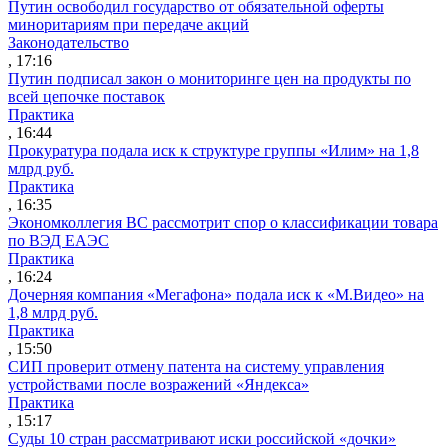
Путин освободил государство от обязательной оферты
миноритариям при передаче акций
Законодательство
, 17:16
Путин подписал закон о мониторинге цен на продукты по
всей цепочке поставок
Практика
, 16:44
Прокуратура подала иск к структуре группы «Илим» на 1,8
млрд руб.
Практика
, 16:35
Экономколлегия ВС рассмотрит спор о классификации товара
по ВЭД ЕАЭС
Практика
, 16:24
Дочерняя компания «Мегафона» подала иск к «М.Видео» на
1,8 млрд руб.
Практика
, 15:50
СИП проверит отмену патента на систему управления
устройствами после возражений «Яндекса»
Практика
, 15:17
Суды 10 стран рассматривают иски российской «дочки»