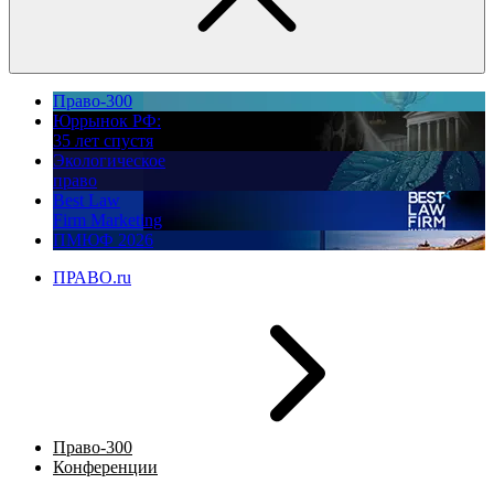
Право-300
Юррынок РФ:
35 лет спустя
Экологическое
право
Best Law
Firm Marketing
ПМЮФ 2026
ПРАВО.ru
Право-300
Конференции