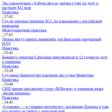
Экс-совладельца «Азбуки вкуса» заочно судят по делу о
растрате $11 млн
Практика
, 17:02
Суд не признал решение SCC по взысканию с российской
компании
Международная практика
, 17:01
Дроны могут начать применять для фиксации нарушений
ПДД
Практика
, 15:41
Бывшего сенатора Сабадаша приговорили к 12 годам по делу
о хищении
Практика
, 15:29
Суд начал банкротство партнера экс-судьи Момотова
Практика
, 15:00
СИП заново рассмотрит спор «М.Видео» о товарном знаке
«Белая пятница»
Практика
, 14:45
«Страшно — и страшно интересно»: космонавт Кикина о том,
что роднит ее работу с юридической