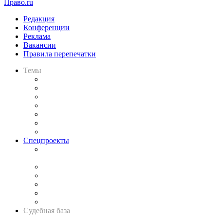
Право.ru
Редакция
Конференции
Реклама
Вакансии
Правила перепечатки
Темы
Практика
Законодательство
Процесс
Исследования
Рынок юридических услуг
Юридическое сообщество
Важнейшие правовые темы в прессе
Спецпроекты
Подкаст «В здравом уме
и твёрдой памяти»
Legal Design
Банкротная панорама
Советы для литигаторов
Сговоры на торгах
Авто
Судебная база