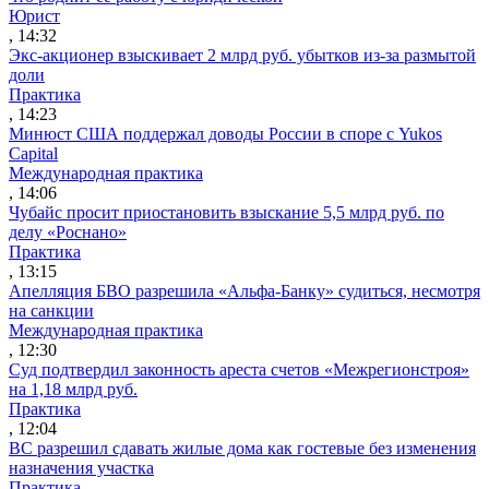
Юрист
, 14:32
Экс-акционер взыскивает 2 млрд руб. убытков из-за размытой
доли
Практика
, 14:23
Минюст США поддержал доводы России в споре с Yukos
Capital
Международная практика
, 14:06
Чубайс просит приостановить взыскание 5,5 млрд руб. по
делу «Роснано»
Практика
, 13:15
Апелляция БВО разрешила «Альфа-Банку» судиться, несмотря
на санкции
Международная практика
, 12:30
Суд подтвердил законность ареста счетов «Межрегионстроя»
на 1,18 млрд руб.
Практика
, 12:04
ВС разрешил сдавать жилые дома как гостевые без изменения
назначения участка
Практика