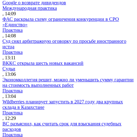
Google о возврате дивидендов
Международная практика
, 14:09
ФАС раскрыла схему ограничения конкуренции в СРО
«Единство»
Практика
, 14:08
Суд снял арбитражную оговорку по просьбе иностранного
истца
Практика
, 13:11
ВККС открыла шесть новых вакансий
Судьи
, 13:06
Экономколлегия решит, можно ли уменьшить сумму гарантии
на стоимость выполненных работ
Практика
, 13:04
Wildberries планирует запустить в 2027 году два крупных
склада в Казахстане
Практика
, 12:29
ВС разъяснил, как считать срок для взыскания судебных
расходов
Практика