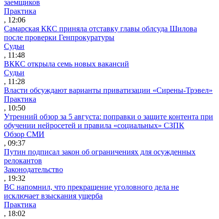
заемщиков
Практика
, 12:06
Самарская ККС приняла отставку главы облсуда Шилова
после проверки Генпрокуратуры
Судьи
, 11:48
ВККС открыла семь новых вакансий
Судьи
, 11:28
Власти обсуждают варианты приватизации «Сирены-Трэвел»
Практика
, 10:50
Утренний обзор за 5 августа: поправки о защите контента при
обучении нейросетей и правила «социальных» СЗПК
Обзор СМИ
, 09:37
Путин подписал закон об ограничениях для осужденных
релокантов
Законодательство
, 19:32
ВС напомнил, что прекращение уголовного дела не
исключает взыскания ущерба
Практика
, 18:02