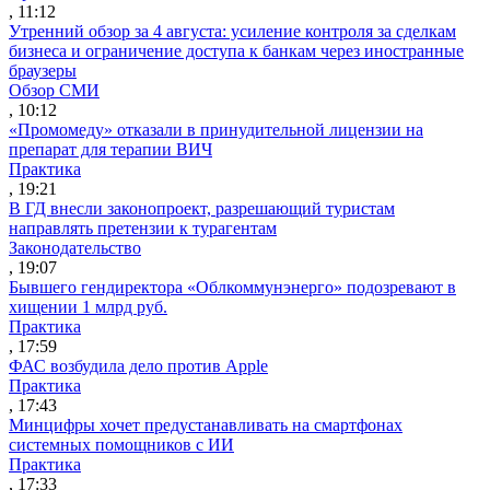
, 11:12
Утренний обзор за 4 августа: усиление контроля за сделкам
бизнеса и ограничение доступа к банкам через иностранные
браузеры
Обзор СМИ
, 10:12
«Промомеду» отказали в принудительной лицензии на
препарат для терапии ВИЧ
Практика
, 19:21
В ГД внесли законопроект, разрешающий туристам
направлять претензии к турагентам
Законодательство
, 19:07
Бывшего гендиректора «Облкоммунэнерго» подозревают в
хищении 1 млрд руб.
Практика
, 17:59
ФАС возбудила дело против Apple
Практика
, 17:43
Минцифры хочет предустанавливать на смартфонах
системных помощников с ИИ
Практика
, 17:33