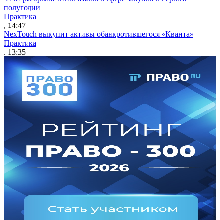
полугодии
Практика
, 14:47
NexTouch выкупит активы обанкротившегося «Кванта»
Практика
, 13:35