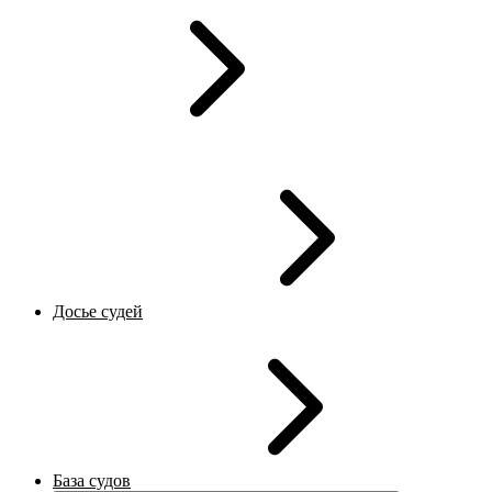
Досье судей
База судов