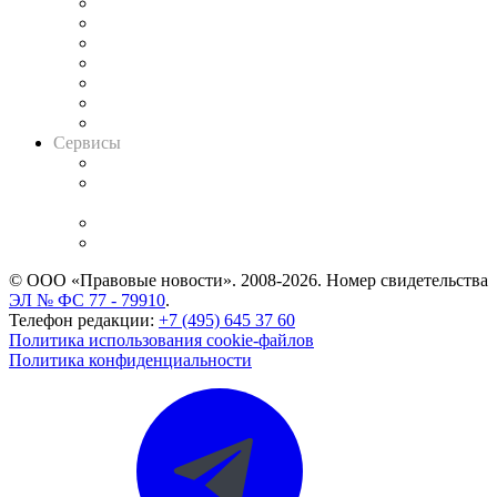
Картотека арбитражных дел
Решения арбитражных судов
Календарь рассмотрения арбитражных дел
Досье судей
Информация о судах
RSS лента новостей
Вакансии для юристов
Сервисы
Справочно-правовая система
Casebook: мониторинг дел
и компаний
Caselook: поиск и анализ практики
CASE.ONE: управление юридической службой
© ООО «Правовые новости». 2008-2026.
Номер свидетельства
ЭЛ № ФС 77 - 79910
.
Телефон редакции:
+7 (495) 645 37 60
Политика использования cookie-файлов
Политика конфиденциальности