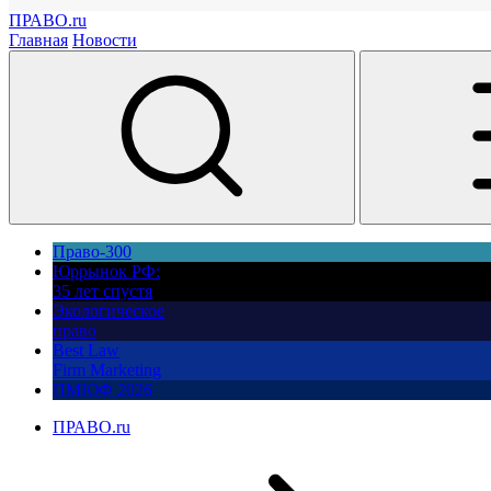
ПРАВО.ru
Главная
Новости
Право-300
Юррынок РФ:
35 лет спустя
Экологическое
право
Best Law
Firm Marketing
ПМЮФ 2026
ПРАВО.ru