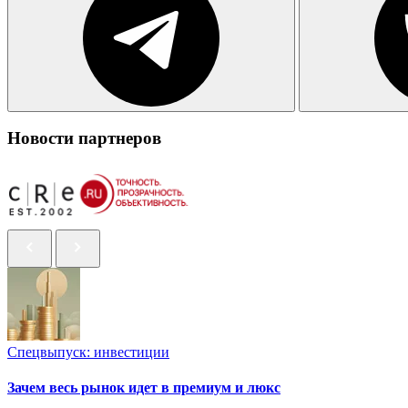
Новости партнеров
Спецвыпуск: инвестиции
Зачем весь рынок идет в премиум и люкс