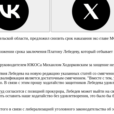
льской области, предложил снизить срок наказания экс-главе М
снижении срока заключения Платону Лебедеву, который отбывает
 руководителем ЮКОСа Михаилом Ходорковским за хищение неф
ия Лебедева на новую редакцию указанных статей со смягчение
еквалификация является достаточным смягчением. "Вместе с тем,
го. В связи с этим прошу ходатайство защитников Лебедева удов
 суд согласится с позицией прокурора, Лебедев может выйти на с
ить оставить наше ходатайство без удовлетворения, это было б
того в связи с либерализацией уголовного законодательства об