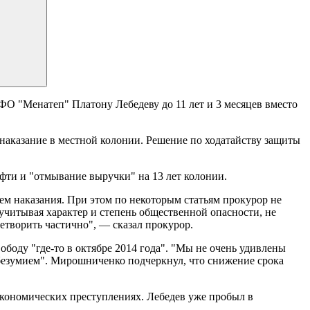
ФО "Менатеп" Платону Лебедеву до 11 лет и 3 месяцев вместо
 наказание в местной колонии. Решение по ходатайству защиты
ти и "отмывание выручки" на 13 лет колонии.
м наказания. При этом по некоторым статьям прокурор не
 учитывая характер и степень общественной опасности, не
летворить частично", — сказал прокурор.
вободу "где-то в октябре 2014 года". "Мы не очень удивлены
ы безумием". Мирошниченко подчеркнул, что снижение срока
 экономических преступлениях. Лебедев уже пробыл в