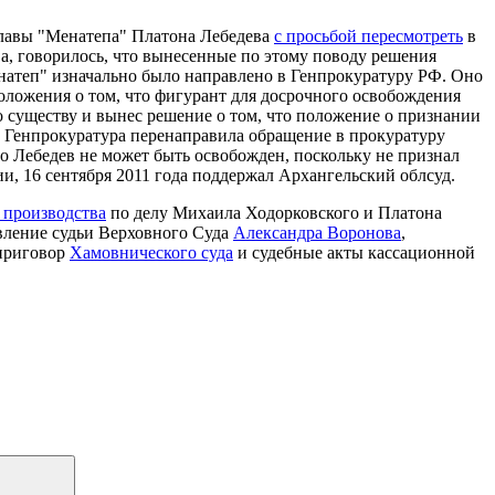
лавы "Менатепа" Платона Лебедева
с просьбой пересмотреть
в
ва, говорилось, что вынесенные по этому поводу решения
теп" изначально было направлено в Генпрокуратуру РФ. Оно
оложения о том, что фигурант для досрочного освобождения
о существу и вынес решение о том, что положение о признании
та Генпрокуратура перенаправила обращение в прокуратуру
о Лебедев не может быть освобожден, поскольку не признал
и, 16 сентября 2011 года поддержал Архангельский облсуд.
 производства
по делу Михаила Ходорковского и Платона
овление судьи Верховного Суда
Александра Воронова
,
 приговор
Хамовнического суда
и судебные акты кассационной