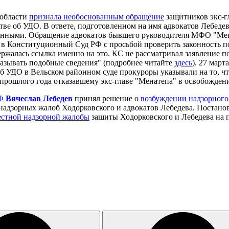
 области
признала необоснованным обращение
защитников экс-г
тве об УДО. В ответе, подготовленном на имя адвокатов Лебеде
нными. Обращение адвокатов бывшего руководителя МФО "Мена
ь в Конституционный Суд РФ с просьбой проверить законность п
ержалась ссылка именно на это. КС не рассматривал заявление п
указывать подобные сведения" (подробнее читайте
здесь
). 27 мар
б УДО в Вельском районном суде прокуроры указывали на то, чт
 прошлого года отказавшему экс-главе "Менатепа" в освобождени
Ф
Вячеслав Лебедев
принял решение о
возбуждении надзорного
 надзорных жалоб Ходорковского и адвокатов Лебедева. Постан
естной надзорной жалобы
защиты Ходорковского и Лебедева на