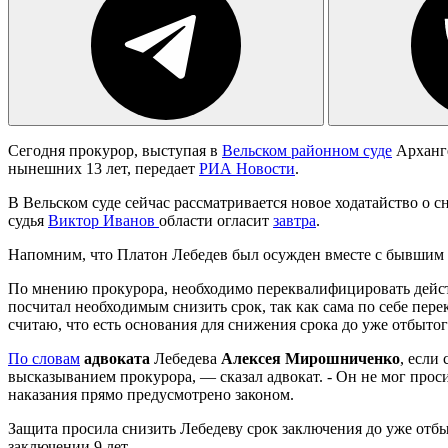
Сегодня прокурор, выступая в
Вельском районном суде
Арханге
нынешних 13 лет, передает
РИА Новости
.
В Вельском суде сейчас рассматривается новое ходатайство о 
судья
Виктор Иванов
области огласит
завтра
.
Напомним, что Платон Лебедев был осужден вместе с бывшим
По мнению прокурора, необходимо переквалифицировать действ
посчитал необходимым снизить срок, так как сама по себе пер
считаю, что есть основания для снижения срока до уже отбыто
По словам
адвоката
Лебедева
Алексея Мирошниченко
, если
высказыванием прокурора, — сказал адвокат. - Он не мог прос
наказания прямо предусмотрено законом.
Защита просила снизить Лебедеву срок заключения до уже отбы
заключении 9 лет.