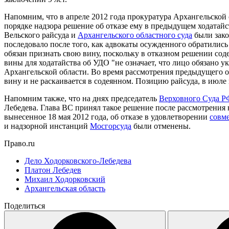
Напомним, что в апреле 2012 года прокуратура Архангельской
порядке надзора решение об отказе ему в предыдущем ходатайс
Вельского райсуда и
Архангельского областного суда
были зако
последовало после того, как адвокаты осужденного обратилис
обязан признать свою вину, поскольку в отказном решении сод
вины для ходатайства об УДО "не означает, что лицо обязано 
Архангельской области. Во время рассмотрения предыдущего о
вину и не раскаивается в содеянном. Позицию райсуда, в июле
Напомним также, что на днях председатель
Верховного Суда Р
Лебедева. Глава ВС принял такое решение после рассмотрения
вынесенное 18 мая 2012 года, об отказе в удовлетворении
совм
и надзорной инстанций
Мосгорсуда
были отменены.
Право.ru
Дело Ходорковского-Лебедева
Платон Лебедев
Михаил Ходорковский
Архангельская область
Поделиться